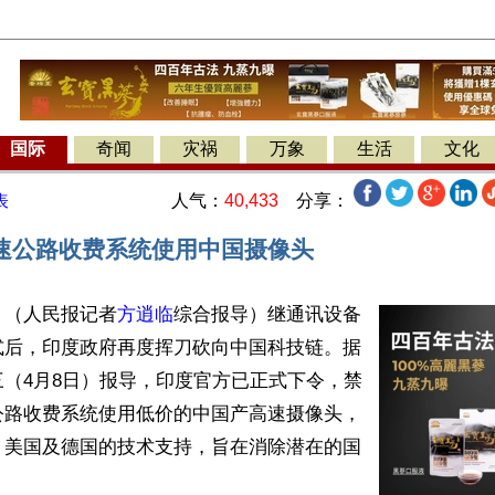
国际
奇闻
灾祸
万象
生活
文化
人气：
40,433
分享：
表
速公路收费系统使用中国摄像头
】（人民报记者
方逍临
综合报导）继通讯设备
式后，印度政府再度挥刀砍向中国科技链。据
（4月8日）报导，印度官方已正式下令，禁
公路收费系统使用低价的中国产高速摄像头，
、美国及德国的技术支持，旨在消除潜在的国