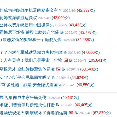
何成为伊朗战争机器的秘密金主？
(
42,337
次)
2026/4/9
荷姆兹海峡航运决议
(
42,040
次)
2026/4/9
公路收费系统使用中国摄像头
(
40,433
次)
2026/4/9
霍梅尼下场惨 荣毅仁助共亦悲催
📝
(
43,778
次)
2026/4/9
32) 嫉恶如仇的狐貍和一个痴傻女孩
(
34,439
次)
2026/4/9
了？习对全军喊话透权力失控焦虑
📝
(
47,060
次)
2026/4/9
：人有灵魂！我们只是宇宙一尘埃
🖼️
📝
(
105,841
次)
2026/4/8
草根天才 全红婵惨遭集体霸凌
🖼️
📝
(
68,540
次)
2026/4/8
“招安”？习近平会见郑丽文吗？
📝
(
44,624
次)
2026/4/8
200多处施工缺陷 安全隐忧震国际
(
40,550
次)
2026/4/8
展飞弹 酿成中东平民死伤
(
40,131
次)
2026/4/8
求饶 川普暂停对伊毁灭性打击
📝
(
46,405
次)
2026/4/8
港酒楼现熄火潮 谁破坏了香港的运势
🖼️
📝
(
67,870
次)
2026/4/8