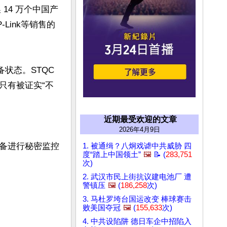
14 万个中国产
Link等销售的
态。STQC 
只有被证实“不
近期最受欢迎的文章
2026年4月9日
备进行秘密监控
1. 被通缉？八炯戏谑中共威胁 四
度“踏上中国领土”
🖼️
📝 (
283,751
次)
2. 武汉市民上街抗议建电池厂 遭
警镇压
🖼️
(
186,258
次)
3. 马杜罗垮台国运改变 棒球赛击
败美国夺冠
🖼️
(
155,633
次)
4. 中共设陷阱 德日车企中招陷入