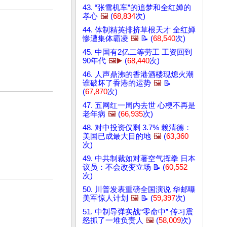
43. “张雪机车”的追梦和全红婵的
孝心
🖼️
(
68,834
次)
44. 体制精英排挤草根天才 全红婵
惨遭集体霸凌
🖼️
📝 (
68,540
次)
45. 中国有2亿二等劳工 工资回到
90年代
🖼️▶️
(
68,440
次)
46. 人声鼎沸的香港酒楼现熄火潮
谁破坏了香港的运势
🖼️
📝
(
67,870
次)
47. 五网红一周内去世 心梗不再是
老年病
🖼️
(
66,935
次)
48. 对中投资仅剩 3.7% 赖清德：
美国已成最大目的地
🖼️
(
63,360
次)
49. 中共制裁如对著空气挥拳 日本
议员：不会改变立场 📝 (
60,552
次)
50. 川普发表重磅全国演说 华邮曝
美军惊人计划
🖼️
📝 (
59,397
次)
51. 中制导弹实战“零命中” 传习震
怒抓了一堆负责人
🖼️
(
58,009
次)