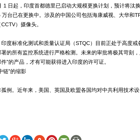
 月 1 日起，印度首都德里已启动大规模更换计划，预计将汰换 
5 万台已在更换中。涉及的中国公司包括海康威视、大华和TP-
CCTV）摄像头。

印度标准化测试和质量认证局（STQC）目前正处于高度戒备状
部署的所有监控系统进行严格检测。未来的审批将极其苛刻，
件”的产品，才有可能获得进入印度的许可证。

链”的缩影

非孤例。近年来，美国、英国及欧盟各国均对中共利用技术设
ww.renminbao.com/rmb/articles/2026/4/9/94797.html