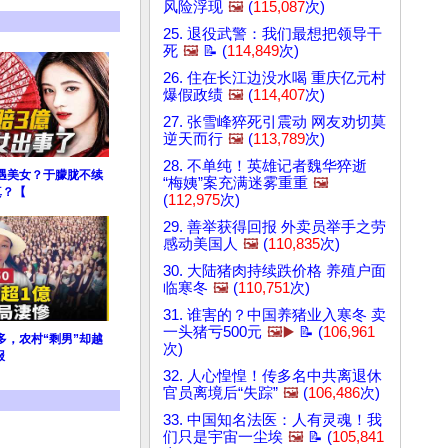
风险浮现
🖼️
(
115,087
次)
25. 退役武警：我们最想把领导干
死
🖼️
📝 (
114,849
次)
26. 住在长江边没水喝 重庆亿元村
爆假政绩
🖼️
(
114,407
次)
27. 张雪峰猝死引震动 网友劝切莫
逆天而行
🖼️
(
113,789
次)
28. 不单纯！英雄记者魏华猝逝
遇美女？于朦胧不续
“梅姨”案充满迷雾重重
🖼️
真？【
(
112,975
次)
29. 善举获得回报 外卖员举手之劳
感动美国人
🖼️
(
110,835
次)
30. 大陆猪肉持续跌价格 养殖户面
临寒冬
🖼️
(
110,751
次)
31. 谁害的？中国养猪业入寒冬 卖
一头猪亏500元
🖼️▶️
📝 (
106,961
多，农村“剩男”却越
次)
报
32. 人心惶惶！传多名中共离退休
官员离境后“失踪”
🖼️
(
106,486
次)
33. 中国知名法医：人有灵魂！我
们只是宇宙一尘埃
🖼️
📝 (
105,841