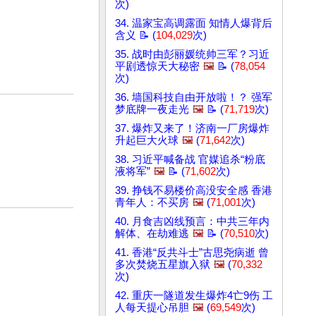
次)
34. 温家宝高调露面 知情人爆背后
含义 📝 (
104,029
次)
35. 战时由彭丽媛统帅三军？习近
平剧透惊天大秘密
🖼️
📝 (
78,054
次)
36. 墙国科技自由开放啦！？ 强军
梦底牌一夜走光
🖼️
📝 (
71,719
次)
37. 爆炸又来了！济南一厂房爆炸
升起巨大火球
🖼️
(
71,642
次)
38. 习近平喊备战 官媒追杀“粉底
液将军”
🖼️
📝 (
71,602
次)
39. 挣钱不易楼价高没安全感 香港
青年人：不买房
🖼️
(
71,001
次)
40. 月食吉凶线预言：中共三年内
解体、在劫难逃
🖼️
📝 (
70,510
次)
41. 香港“反共斗士”古思尧病逝 曾
多次焚烧五星旗入狱
🖼️
(
70,332
次)
42. 重庆一隧道发生爆炸4亡9伤 工
人每天提心吊胆
🖼️
(
69,549
次)