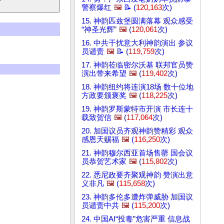
警察爆红
🖼️
📝 (
120,163
次)
15. 神韵匹兹堡圆满落幕 观众感受
“神圣光辉”
🖼️
(
120,061
次)
16. 中共干扰意大利神韵演出 参议
员谴责
🖼️
📝 (
119,759
次)
17. 神韵莅临密尔沃基 联邦官员赞
演出带来希望
🖼️
(
119,402
次)
18. 神韵纽约将连演18场 数十位地
方政要颁褒奖
🖼️
(
118,225
次)
19. 神韵罗斯蒙特市开演 市长连十
载致贺信
🖼️
(
117,064
次)
20. 加国议员齐观神韵赞精彩 观众
感恩天赐福
🖼️
(
116,250
次)
21. 神韵穆尔西亚首场售罄 国会议
员恭贺艺术家
🖼️
(
115,802
次)
22. 悉尼政要齐聚观神韵 赞演出意
义非凡
🖼️
(
115,658
次)
23. 神韵多伦多遭炸弹威胁 加国议
员谴责中共
🖼️
(
115,200
次)
24. 中国AI“投毒”危害严重 信息战