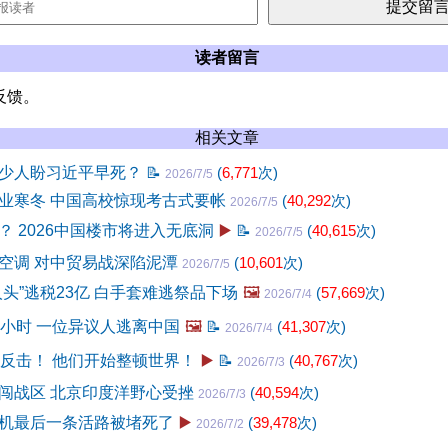
读者留言
反馈。
相关文章
少人盼习近平早死？
📝
(
6,771
次)
2026/7/5
业寒冬 中国高校惊现考古式要帐
(
40,292
次)
2026/7/5
？ 2026中国楼市将进入无底洞
▶️
📝
(
40,615
次)
2026/7/5
空调 对中贸易战深陷泥潭
(
10,601
次)
2026/7/5
头”逃税23亿 白手套难逃祭品下场
🖼️
(
57,669
次)
2026/7/4
多小时 一位异议人逃离中国
🖼️
📝
(
41,307
次)
2026/7/4
地反击！ 他们开始整顿世界！
▶️
📝
(
40,767
次)
2026/7/3
闯战区 北京印度洋野心受挫
(
40,594
次)
2026/7/3
机最后一条活路被堵死了
▶️
(
39,478
次)
2026/7/2