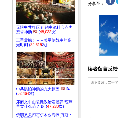
分享至：
无惧中共打压 纽约主流社会齐声
赞誉神韵
🖼️
(
48,033
次)
三重震撼！－－美军伊战中的高
光时刻 (
34,619
次)
读者留言反馈
中共惧怕神韵的九大原因
🖼️
📝
(
52,464
次)
郑丽文中山陵抛政治震撼弹 葫芦
里卖什么药？ 📝 (
47,230
次)
伊朗又关闭霍尔木兹海峡 万斯：