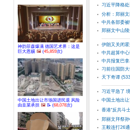
习近平降格处
分析：郑丽文
中共各部委被
郑丽文中山陵
伊朗又关闭霍
神韵菲森爆满 德国艺术界：这是
巨大恩赐
🖼️
(
45,859
次)
中共超算中心
中共报复巴拿
习前往国防大
天下奇谭 (5
习近平急了 
中国土地出让
中国土地出让市场国进民退 风险
由韭菜承担
🖼️
📝 (
68,078
次)
香港“反共斗
郑丽文拜祭孙
王毅连打26