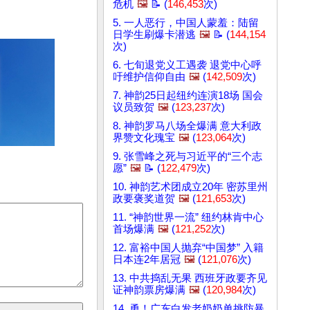
危机
🖼️
📝 (
146,453
次)
5. 一人恶行，中国人蒙羞：陆留
日学生刷爆卡潜逃
🖼️
📝 (
144,154
次)
6. 七旬退党义工遇袭 退党中心呼
吁维护信仰自由
🖼️
(
142,509
次)
7. 神韵25日起纽约连演18场 国会
议员致贺
🖼️
(
123,237
次)
8. 神韵罗马八场全爆满 意大利政
界赞文化瑰宝
🖼️
(
123,064
次)
9. 张雪峰之死与习近平的“三个志
愿”
🖼️
📝 (
122,479
次)
10. 神韵艺术团成立20年 密苏里州
政要褒奖道贺
🖼️
(
121,653
次)
11. “神韵世界一流” 纽约林肯中心
首场爆满
🖼️
(
121,252
次)
12. 富裕中国人抛弃“中国梦” 入籍
日本连2年居冠
🖼️
(
121,076
次)
13. 中共捣乱无果 西班牙政要齐见
证神韵票房爆满
🖼️
(
120,984
次)
14. 勇！广东白发老奶奶单挑防暴