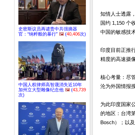
知情人士透露
国约 1,15
史密斯议员再谴责中共强摘器
中国的敏感技术
官：“纳粹般的暴行”
🖼️
(
40,406
次)
印度目前正推行
精度的高速摄像
核心考量：尽
中国人权律师高智晟消失近10年
沦为外国情报搜
加州立大型雕像纪念他
🖼️
(
43,739
次)
为此印度国家公
的地区：台湾第
Bosch）；以及