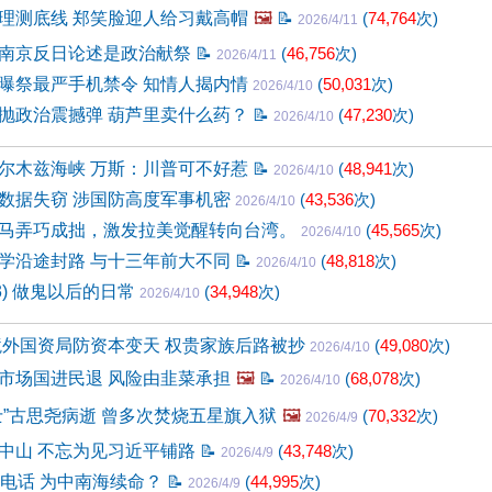
理测底线 郑笑脸迎人给习戴高帽
🖼️
📝
(
74,764
次)
2026/4/11
南京反日论述是政治献祭
📝
(
46,756
次)
2026/4/11
曝祭最严手机禁令 知情人揭内情
(
50,031
次)
2026/4/10
抛政治震撼弹 葫芦里卖什么药？
📝
(
47,230
次)
2026/4/10
尔木兹海峡 万斯：川普可不好惹
📝
(
48,941
次)
2026/4/10
数据失窃 涉国防高度军事机密
(
43,536
次)
2026/4/10
马弄巧成拙，激发拉美觉醒转向台湾。
(
45,565
次)
2026/4/10
学沿途封路 与十三年前大不同
📝
(
48,818
次)
2026/4/10
33) 做鬼以后的日常
(
34,948
次)
2026/4/10
境外国资局防资本变天 权贵家族后路被抄
(
49,080
次)
2026/4/10
市场国进民退 风险由韭菜承担
🖼️
📝
(
68,078
次)
2026/4/10
士”古思尧病逝 曾多次焚烧五星旗入狱
🖼️
(
70,332
次)
2026/4/9
中山 不忘为见习近平铺路
📝
(
43,748
次)
2026/4/9
通电话 为中南海续命？
📝
(
44,995
次)
2026/4/9