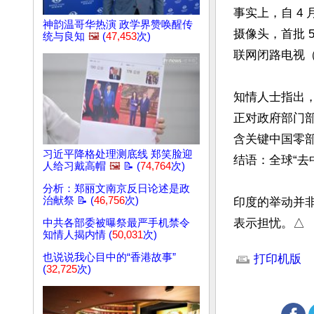
事实上，自 4
神韵温哥华热演 政学界赞唤醒传
摄像头，首批 
统与良知
🖼️
(
47,453
次)
联网闭路电视（
知情人士指出，
正对政府部门
含关键中国零部
习近平降格处理测底线 郑笑脸迎
结语：全球“去中
人给习戴高帽
🖼️
📝 (
74,764
次)
分析：郑丽文南京反日论述是政
治献祭 📝 (
46,756
次)
印度的举动并
表示担忧。△
中共各部委被曝祭最严手机禁令
知情人揭内情 (
50,031
次)
文章网址: http://w
也说说我心目中的“香港故事”
打印机版
(
32,725
次)