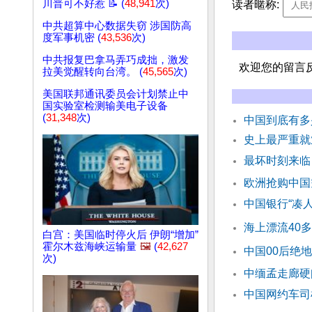
川普可不好惹 📝 (
48,941
次)
读者暱称:
中共超算中心数据失窃 涉国防高
度军事机密 (
43,536
次)
中共报复巴拿马弄巧成拙，激发
欢迎您的留言
拉美觉醒转向台湾。 (
45,565
次)
美国联邦通讯委员会计划禁止中
国实验室检测输美电子设备
(
31,348
次)
中国到底有多
史上最严重就
最坏时刻来临
欧洲抢购中国
中国银行“凑人
海上漂流40
白宫：美国临时停火后 伊朗“增加”
霍尔木兹海峡运输量
🖼️
(
42,627
中国00后绝
次)
中缅孟走廊硬
中国网约车司