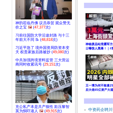
神韵莅临丹佛 议员恭贺 观众赞无
价之宝
🖼️
(
47,377
次)
习前往国防大学沿途封路 与十三
年前大不同 📝 (
48,818
次)
神秘废品站泄露军方
习近平急了 境外国资局防资本变
士曝惊人黑幕！｜#
天 权贵家族后路被抄 (
49,080
次)
中共加强跨境资料监管 三大营运
商同时收紧讯号 (
29,151
次)
王一博为何不敢拿2
后大佬45亿资产大
充公私产本是共产狼性 欺压黎智
中资药企聘川
英为恫吓港人
🖼️
(
49,915
次)