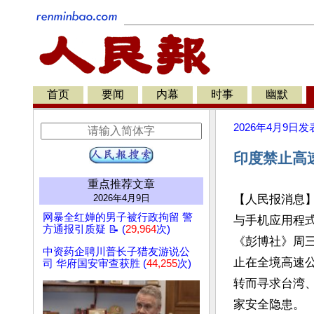
首页
要闻
内幕
时事
幽默
2026年4月9日
发
印度禁止高
重点推荐文章
2026年4月9日
【人民报消息
网暴全红婵的男子被行政拘留 警
与手机应用程
方通报引质疑 📝 (
29,964
次)
《彭博社》周三
中资药企聘川普长子猎友游说公
止在全境高速
司 华府国安审查获胜 (
44,255
次)
转而寻求台湾
家安全隐患。
