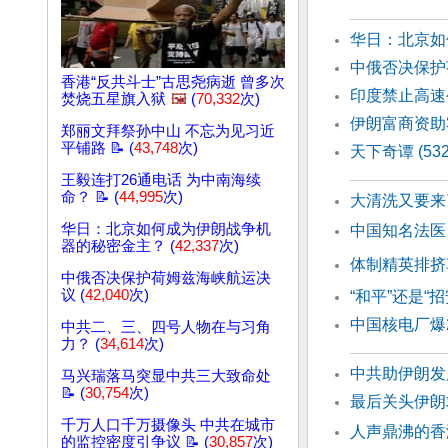
华日：北京如
中俄否决保护
香港“反共斗士”古思尧病逝 曾多次
印度禁止高速
焚烧五星旗入狱
🖼️
(
70,332
次)
伊朗富商资助
郑丽文拜祭孙中山 不忘为见习近
平铺路 📝 (
43,748
次)
天下奇谭 (5
王毅连打26通电话 为中南海续
命？ 📝 (
44,995
次)
大清洗又要来
华日：北京如何成为伊朗战争机
中国知名法医
器的秘密金主？ (
42,337
次)
体制精英排挤
中俄否决保护荷姆兹海峡航运决
议 (
42,040
次)
“和平”还是
中国核电厂爆
中共二、三、四号人物在与习角
力？ (
34,614
次)
中共助伊朗发
马兴瑞落马突显中共三大致命处
📝 (
30,754
次)
最后关头伊朗
千万人口千万摄像头 中共在城市
人声鼎沸的香
的监控密度引争议 📝 (
30,857
次)