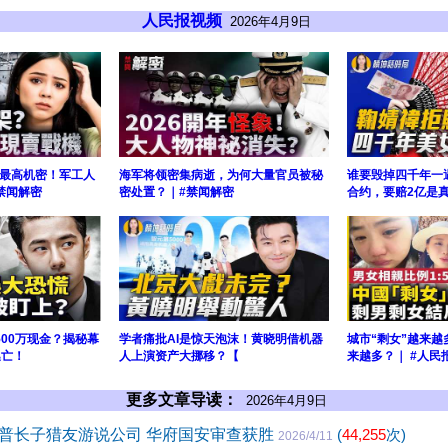
人民报视频
2026年4月9日
最高机密！军工人
海军将领密集病逝，为何大量官员被秘
谁要毁掉四千年一
禁闻解密
密处置？｜#禁闻解密
合约，要赔2亿是
500万现金？揭秘幕
学者痛批AI是惊天泡沫！黄晓明借机器
城市“剩女”越来越
逃亡！
人上演资产大挪移？【
来越多？｜ #人民
更多文章导读：
2026年4月9日
普长子猎友游说公司 华府国安审查获胜
(
44,255
次)
2026/4/11