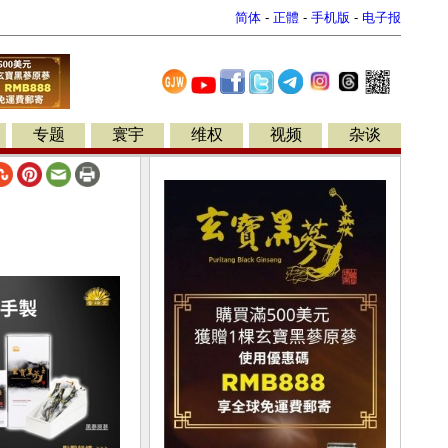
简体
-
正體
-
手机版
-
电子报
专题
寰宇
维权
视频
杂谈