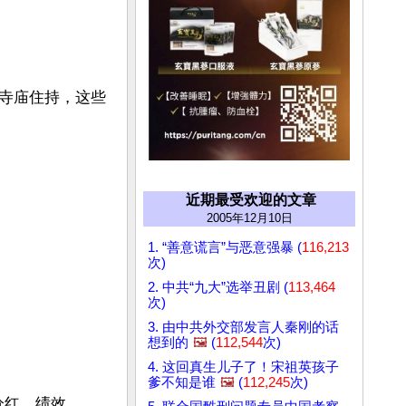
寺庙住持，这些
近期最受欢迎的文章
2005年12月10日
1. “善意谎言”与恶意强暴 (
116,213
次)
2. 中共“九大”选举丑剧 (
113,464
次)
3. 由中共外交部发言人秦刚的话
想到的
🖼️
(
112,544
次)
4. 这回真生儿子了！宋祖英孩子
爹不知是谁
🖼️
(
112,245
次)
分红，绩效。