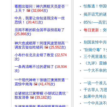
怕叛逃！华国
看图出疑问：神六两航天员是否
上天？
🖼️
(
32,664
次)
揭开诅咒的谜
中共，我要让你知道我没有一丝
恐惧！ (
20,421
次)
85%↑──高
丑闻不断的联合国早该彻底歇了
每日更新
：突
(
25,866
次)
别国哀悼中共
神六也成稻草！间谍风波里胡高
调发言疑似吃错药
🖼️
(
25,552
次)
“刮骨疗毒” 
小布什在北京走错了教堂 (
22,574
三个死里逃生
次)
《九评》震撼
一条再清晰不过的逻辑了 (
18,934
一个大不幸的
次)
一个现代神奇！张德江澳洲所遇
一说一个准儿
震惊中南海
🖼️
(
41,476
次)
千古罪人 万
众诸侯比江家帮横 小胡试让粪坑
如果中共垮台
散发清香
🖼️
(
39,182
次)
一个中共决不
九评发表周年 看中国世界历史惊