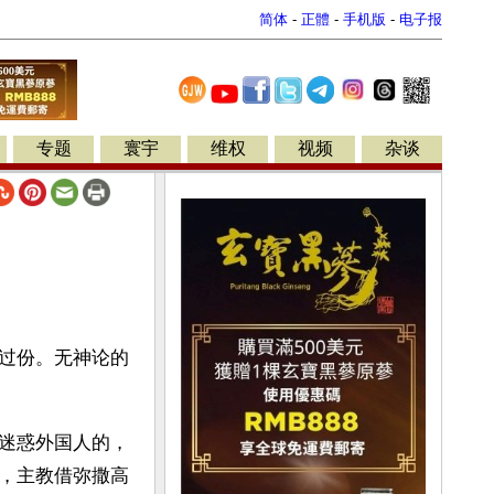
简体
-
正體
-
手机版
-
电子报
专题
寰宇
维权
视频
杂谈
过份。无神论的
迷惑外国人的，
，主教借弥撒高