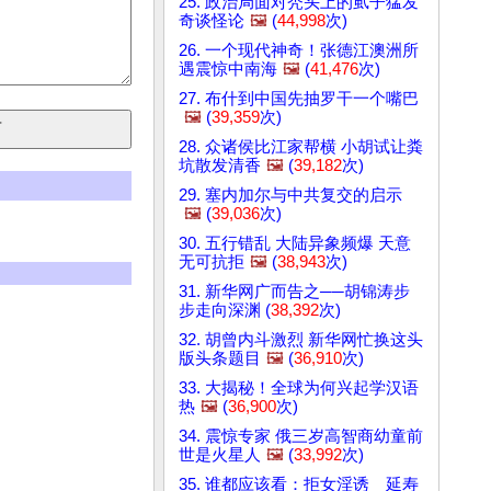
25. 政治局面对秃头上的虱子猛发
奇谈怪论
🖼️
(
44,998
次)
26. 一个现代神奇！张德江澳洲所
遇震惊中南海
🖼️
(
41,476
次)
27. 布什到中国先抽罗干一个嘴巴
🖼️
(
39,359
次)
28. 众诸侯比江家帮横 小胡试让粪
坑散发清香
🖼️
(
39,182
次)
29. 塞内加尔与中共复交的启示
🖼️
(
39,036
次)
30. 五行错乱 大陆异象频爆 天意
无可抗拒
🖼️
(
38,943
次)
31. 新华网广而告之──胡锦涛步
步走向深渊 (
38,392
次)
32. 胡曾内斗激烈 新华网忙换这头
版头条题目
🖼️
(
36,910
次)
33. 大揭秘！全球为何兴起学汉语
热
🖼️
(
36,900
次)
34. 震惊专家 俄三岁高智商幼童前
世是火星人
🖼️
(
33,992
次)
35. 谁都应该看：拒女淫诱 延寿