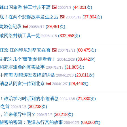
锋出国旅游 特工寸步不离
🖼️
(
44,091
次)
2005/7/3
底！在两个悲惨故事发生之后
🖼️
(
37,804
次)
2005/5/12
官离婚创纪录
🖼️
(
29,451
次)
2005/4/17
破网络封锁工具一览
(
332,958
次)
2005/1/15
狂欢 江的印尼别墅安在否
🖼️
(
60,475
次)
2004/12/31
？先把这几个“毒”刮给咱看看！
(
30,442
次)
2004/12/28
和死罪难免的真实故事
(
31,865
次)
2004/12/13
中南海 胡锦涛发表绝密讲话
(
23,011
次)
2004/12/10
消息从阿富汗传到北京
🖼️
(
29,446
次)
2004/12/7
！政治学习时听到的小道消息
(
21,830
次)
2004/12/5
恶之首
(
30,238
次)
2004/12/5
，谁来领导中国？
(
30,218
次)
2004/12/2
解密的密闻：毛泽东行宫的故事
(
69,060
次)
2004/12/1