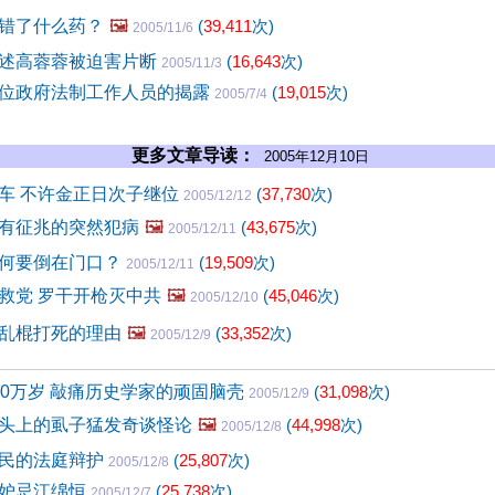
错了什么药？
🖼️
(
39,411
次)
2005/11/6
述高蓉蓉被迫害片断
(
16,643
次)
2005/11/3
位政府法制工作人员的揭露
(
19,015
次)
2005/7/4
更多文章导读：
2005年12月10日
车 不许金正日次子继位
(
37,730
次)
2005/12/12
有征兆的突然犯病
🖼️
(
43,675
次)
2005/12/11
何要倒在门口？
(
19,509
次)
2005/12/11
救党 罗干开枪灭中共
🖼️
(
45,046
次)
2005/12/10
乱棍打死的理由
🖼️
(
33,352
次)
2005/12/9
30万岁 敲痛历史学家的顽固脑壳
(
31,098
次)
2005/12/9
头上的虱子猛发奇谈怪论
🖼️
(
44,998
次)
2005/12/8
民的法庭辩护
(
25,807
次)
2005/12/8
国妒忌江绵恒
(
25,738
次)
2005/12/7