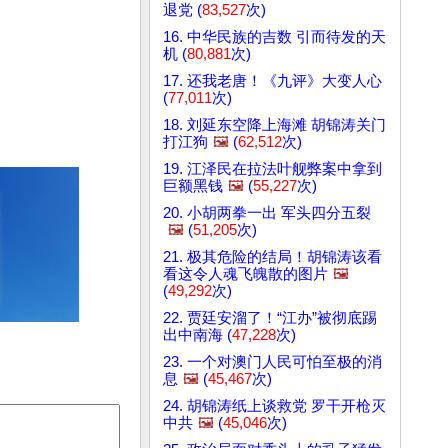
退党 (
83,527
次)
16. 中华民族的吉数 引而待发的天
机 (
80,881
次)
17. 还我老唐！《九评》大变人心
(
77,011
次)
18. 刘延东空降上海滩 胡锦涛关门
打江狗
🖼️
(
62,512
次)
19. 江泽民在拉法叶舰弊案中拿到
巨额黑钱
🖼️
(
55,227
次)
20. 小胡两拳一出 军头四分五裂
🖼️
(
51,205
次)
21. 极其危险的结局！胡锦涛该看
看这令人魂飞魄散的图片
🖼️
(
49,292
次)
22. 贾廷安溜了！“江办”被彻底踢
出中南海 (
47,228
次)
23. 一个对澳门人民可怕至极的消
息
🖼️
(
45,467
次)
24. 胡锦涛纸上谈救党 罗干开枪灭
中共
🖼️
(
45,046
次)