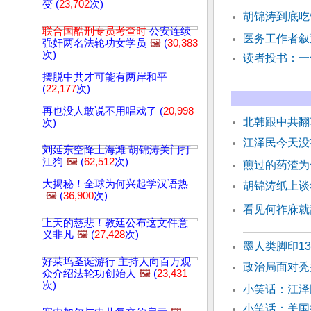
变 (
23,702
次)
胡锦涛到底吃
联合国酷刑专员考查时
公安连续
医务工作者叙
强奸两名法轮功女学员
🖼️
(
30,383
次)
读者投书：一
摆脱中共才可能有两岸和平
(
22,177
次)
再也没人敢说不用唱戏了 (
20,998
北韩跟中共翻
次)
江泽民今天没
刘延东空降上海滩 胡锦涛关门打
江狗
🖼️
(
62,512
次)
煎过的药渣为
大揭秘！全球为何兴起学汉语热
胡锦涛纸上谈
🖼️
(
36,900
次)
看见何祚庥就
上天的慈悲！教廷公布这文件意
义非凡
🖼️
(
27,428
次)
墨人类脚印1
好莱坞圣诞游行 主持人向百万观
政治局面对秃
众介绍法轮功创始人
🖼️
(
23,431
次)
小笑话：江泽
小笑话：美