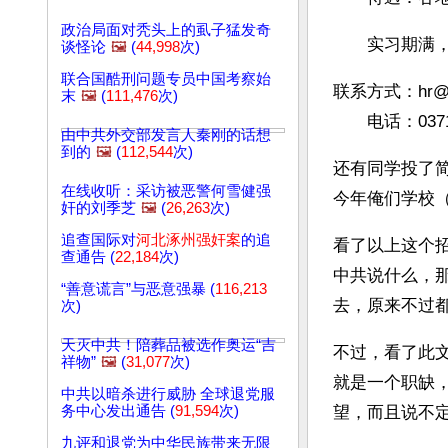
政治局面对秃头上的虱子猛发奇
　　实习期满，
谈怪论
🖼️
(
44,998
次)
联合国酷刑问题专员中国考察始
联系方式：
hr@
末
🖼️
(
111,476
次)
　　电话：0371-
由中共外交部发言人秦刚的话想
到的
🖼️
(
112,544
次)
还有同学投了
在线收听：采访被恶警何雪健强
今年俺们学校
奸的刘季芝
🖼️
(
26,263
次)
追查国际对
河北涿州强奸案
的追
看了以上这个
查通告 (
22,184
次)
中共说什么，
“善意谎言”与恶意强暴 (
116,213
去，原来不过
次)
天灭中共！陪葬品被选作奥运“吉
不过，看了此
祥物”
🖼️
(
31,077
次)
就是一个职缺
中共以暗杀进行威胁 全球退党服
务中心发出通告 (
91,594
次)
望，而且说不
九评和退党为中华民族带来无限