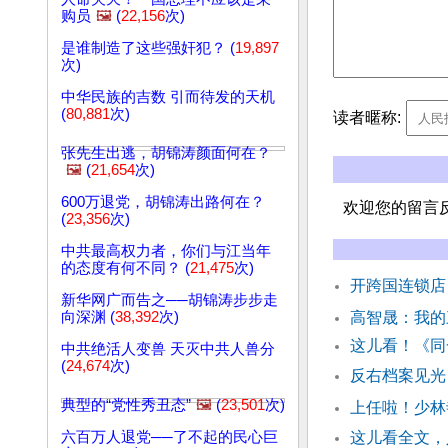
购员
🖼️
(
22,156
次)
是谁制造了这些强奸犯？ (
19,897
次)
中华民族的吉数 引而待发的天机
(
80,881
次)
读者暱称:
张先生出逃，胡锦涛颜面何在？
🖼️
(
21,654
次)
600万退党，胡锦涛出路何在？
欢迎您的留言
(
23,356
次)
中共最高权力者，你们与江当年
的态度有何不同？ (
21,475
次)
开跨国连锁店
新华网广而告之──胡锦涛步步走
向深渊 (
38,392
次)
高智晟：我的
这儿看！《同
中共绝活人变兽 天灭中共人兽分
(
24,674
次)
反右档案见光
典型的“党性秀丑态”
🖼️
(
23,501
次)
上任啦！少林
六百万人退党──了不起的民心巨
这儿看全文，