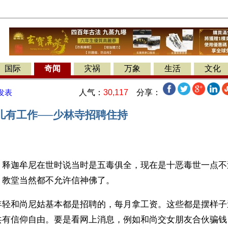
国际
奇闻
灾祸
万象
生活
文化
人气：
30,117
分享：
发表
儿有工作──少林寺招聘住持
】释迦牟尼在世时说当时是五毒俱全，现在是十恶毒世一点不
、教堂当然都不允许信神佛了。
年轻和尚尼姑基本都是招聘的，每月拿工资。这些都是摆样子
共有信仰自由。要是看网上消息，例如和尚交女朋友合伙骗钱