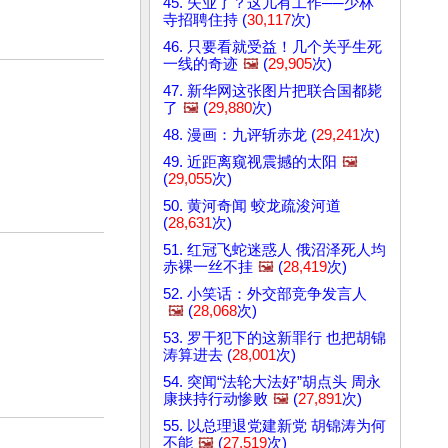
45. 失业了？这儿有工作──少林
寺招聘住持 (
30,117
次)
46. 只要看就受益！几个关乎生死
一线的奇迹
🖼️
(
29,905
次)
47. 新华网这张图片把联合国都毙
了
🖼️
(
29,880
次)
48. 漫画：九评斩赤龙 (
29,241
次)
49. 近距离窥视震撼的太阳
🖼️
(
29,055
次)
50. 黄河奇闻 蛟龙疏浚河道
(
28,631
次)
51. 红冠飞蛇迷惑人 俄沼泽死人均
赤裸一丝不挂
🖼️
(
28,419
次)
52. 小笑话：外交部竞争发言人
🖼️
(
28,068
次)
53. 罗干犯下的这新罪行 也把胡锦
涛算进去 (
28,001
次)
54. 突闻“法轮大法好”胡点头 周永
康挟持行动惨败
🖼️
(
27,891
次)
55. 以总理退党建新党 胡锦涛为何
不能
🖼️
(
27,519
次)