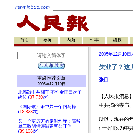
首页
要闻
内幕
时事
幽默
2005年12月10日
失业了？这
重点推荐文章
张目
2005年12月10日
北韩跟中共翻车 不许金正日次子
【人民报消息
继位 (
37,730
次)
中共搞的寺庙
《国际歌》杀中共一个回马枪
(
18,323
次)
所以，现在的
又一个更厉害的定时炸弹：高智
晟三致胡锦涛温家宝公开信
让他们以为中
(
39,106
次)