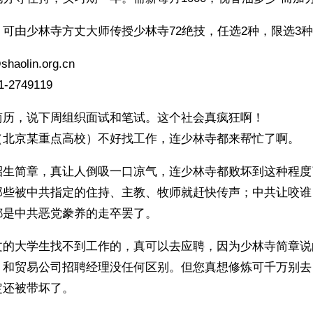
可由少林寺方丈大师传授少林寺72绝技，任选2种，限选3种
shaolin.org.cn
2749119
简历，说下周组织面试和笔试。这个社会真疯狂啊！
（北京某重点高校）不好找工作，连少林寺都来帮忙了啊。
招生简章，真让人倒吸一口凉气，连少林寺都败坏到这种程度
那些被中共指定的住持、主教、牧师就赶快传声；中共让咬谁
都是中共恶党豢养的走卒罢了。
文的大学生找不到工作的，真可以去应聘，因为少林寺简章说
，和贸易公司招聘经理没任何区别。但您真想修炼可千万别去
定还被带坏了。