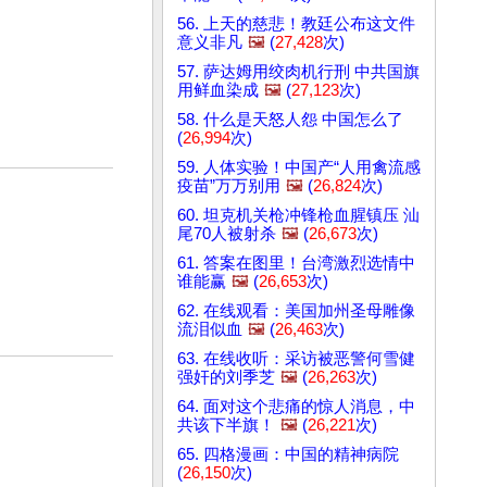
56. 上天的慈悲！教廷公布这文件
意义非凡
🖼️
(
27,428
次)
57. 萨达姆用绞肉机行刑 中共国旗
用鲜血染成
🖼️
(
27,123
次)
58. 什么是天怒人怨 中国怎么了
(
26,994
次)
59. 人体实验！中国产“人用禽流感
疫苗”万万别用
🖼️
(
26,824
次)
60. 坦克机关枪冲锋枪血腥镇压 汕
尾70人被射杀
🖼️
(
26,673
次)
61. 答案在图里！台湾激烈选情中
谁能赢
🖼️
(
26,653
次)
62. 在线观看：美国加州圣母雕像
流泪似血
🖼️
(
26,463
次)
63. 在线收听：采访被恶警何雪健
强奸的刘季芝
🖼️
(
26,263
次)
64. 面对这个悲痛的惊人消息，中
共该下半旗！
🖼️
(
26,221
次)
65. 四格漫画：中国的精神病院
(
26,150
次)