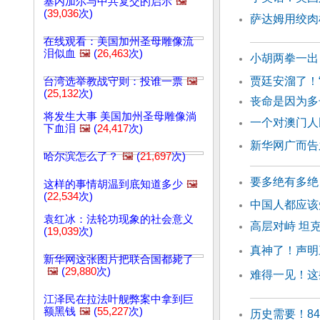
塞内加尔与中共复交的启示
🖼️
(
39,036
次)
萨达姆用绞肉
在线观看：美国加州圣母雕像流
泪似血
🖼️
(
26,463
次)
小胡两拳一出
贾廷安溜了！
台湾选举教战守则：投谁一票
🖼️
(
25,132
次)
丧命是因为
将发生大事 美国加州圣母雕像淌
一个对澳门人
下血泪
🖼️
(
24,417
次)
新华网广而告
哈尔滨怎么了？
🖼️
(
21,697
次)
要多绝有多绝
这样的事情胡温到底知道多少
🖼️
(
22,534
次)
中国人都应该
袁红冰：法轮功现象的社会意义
高层对峙 坦
(
19,039
次)
真神了！声明
新华网这张图片把联合国都毙了
🖼️
(
29,880
次)
难得一见！这
江泽民在拉法叶舰弊案中拿到巨
额黑钱
🖼️
(
55,227
次)
历史需要！8