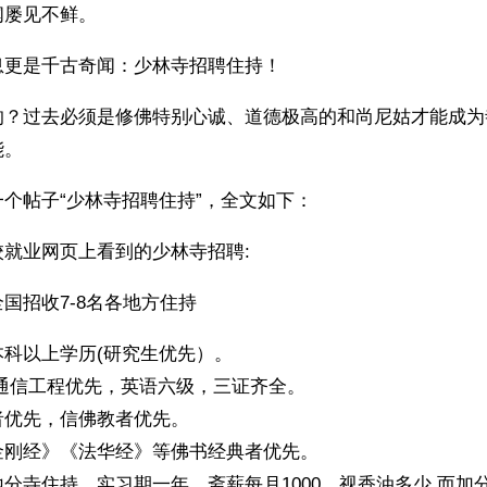
闻屡见不鲜。
息更是千古奇闻：少林寺招聘住持！
的？过去必须是修佛特别心诚、道德极高的和尚尼姑才能成为
。 
个帖子“少林寺招聘住持”，全文如下：
就业网页上看到的少林寺招聘:
国招收7-8名各地方住持
本科以上学历(研究生优先）。
/通信工程优先，英语六级，三证齐全。
者优先，信佛教者优先。
金刚经》《法华经》等佛书经典者优先。
分寺住持，实习期一年。斋薪每月1000，视香油多少 而加