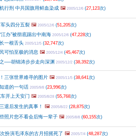
机行刑 中共国旗用鲜血染成
🖼️
(
27,123
次)
2005/12/6
 军头四分五裂
🖼️
(
51,205
次)
2005/12/6
“江办”被彻底踢出中南海
(
47,228
次)
2005/12/6
多长一根舌头
(
32,747
次)
2005/12/5
民可怕至极的消息
🖼️
(
45,467
次)
2005/12/4
之──胡锦涛步步走向深渊
(
38,392
次)
2005/12/2
！三张世界难寻的图片
🖼️
(
38,641
次)
2005/11/5
知道的一句话
(
23,996
次)
2005/9/8
克车开上天安门
🖼️
(
55,768
次)
2005/8/28
三退后发生的真事！
🖼️
(
28,875
次)
2005/8/22
些照片您不看会后悔一辈子
🖼️
(
60,155
次)
2005/8/8
4次扮演毛泽东的古月招摇死了
🖼️
(
48,287
次)
2005/7/4