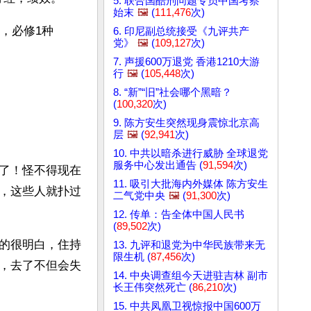
5. 联合国酷刑问题专员中国考察
始末
🖼️
(
111,476
次)
，必修1种
6. 印尼副总统接受《九评共产
党》
🖼️
(
109,127
次)
7. 声援600万退党 香港1210大游
行
🖼️
(
105,448
次)
8. “新”“旧”社会哪个黑暗？
(
100,320
次)
9. 陈方安生突然现身震惊北京高
层
🖼️
(
92,941
次)
10. 中共以暗杀进行威胁 全球退党
服务中心发出通告 (
91,594
次)
了！怪不得现在
11. 吸引大批海内外媒体 陈方安生
，这些人就扑过
二气党中央
🖼️
(
91,300
次)
12. 传单：告全体中国人民书
(
89,502
次)
的很明白，住持
13. 九评和退党为中华民族带来无
限生机 (
87,456
次)
，去了不但会失
14. 中央调查组今天进驻吉林 副市
长王伟突然死亡 (
86,210
次)
15. 中共凤凰卫视惊报中国600万