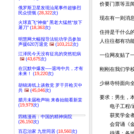
价要门票等丑
俄罗斯卫星发现汕尾事件超惨烈
民众愤慨 (
28,322
次)
现在有一则消
火球直飞“神偷” 黑老大猛然“放下
屠刀” (
18,363
次)
住持是干什么
明慧网大幅报导法轮功学员参加
人往往都有功能
声援620万退党
🖼️
(
103,212
次)
江泽民今天没有征兆的突然犯病
一位网友贴了一
🖼️
(
43,675
次)
在沉默中爆发──退垮中共，才有
刚刚在我们学校
未来！ (
19,220
次)
少林寺特面向全
胡锦涛纸上谈救党 罗干开枪灭中
共
🖼️
(
45,046
次)
要求：男生，
腊月未届枪声响 来春始能看新棠
(
19,979
次)
　　电子工程
　　获奖学金
四格漫画：中国的精神病院
(
26,150
次)
　　会背诵《
百忍治家 九世同居 (
18,560
次)
　　待遇：各地