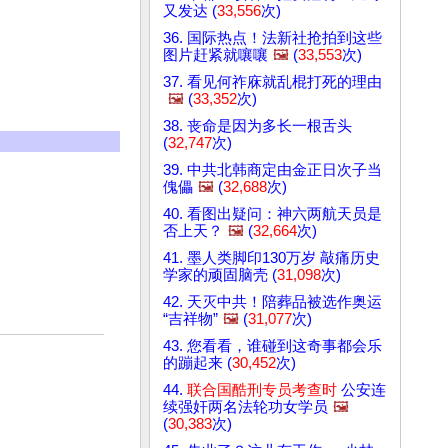
又发达 (
33,556
次)
36. 国际热点！法新社抢拍到这些
图片赶紧就嚷嚷
🖼️
(
33,553
次)
37. 看见何祚庥就乱棍打死的理由
🖼️
(
33,352
次)
38. 丧命是因为多长一根舌头
(
32,747
次)
39. 中共北韩商定由金正日次子当
傀儡
🖼️
(
32,688
次)
40. 看图出疑问：神六两航天员是
否上天？
🖼️
(
32,664
次)
41. 墨人类脚印130万岁 敲痛历史
学家的顽固脑壳 (
31,098
次)
42. 天灭中共！陪葬品被选作奥运
“吉祥物”
🖼️
(
31,077
次)
43. 您看看，谁碰到这奇事都会乐
的蹦起来 (
30,452
次)
44.
联合国酷刑专员考查时
公安连
续强奸两名法轮功女学员
🖼️
(
30,383
次)