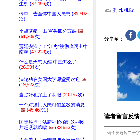
文章网址: http://w
生机 (
87,456
次)
打印机版
传单：告全体中国人民书 (
89,502
次)
小胡两拳一出 军头四分五裂
🖼️
(
51,205
次)
分享至：
贾廷安溜了！“江办”被彻底踢出中
南海 (
47,228
次)
什么是天怒人怨 中国怎么了
(
26,994
次)
法轮功在美国大学课堂受欢迎
🖼️
(
19,522
次)
当强奸犯穿上了制服 (
20,197
次)
一个对澳门人民可怕至极的消息
🖼️
(
45,467
次)
读者留言反馈
国际热点！法新社抢拍到这些图
片赶紧就嚷嚷
🖼️
(
33,553
次)
人命关天！一国总理不应该是采