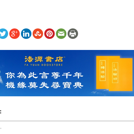
ww.renminbao.com/rmb/articles/2005/12/10/38648.html
: