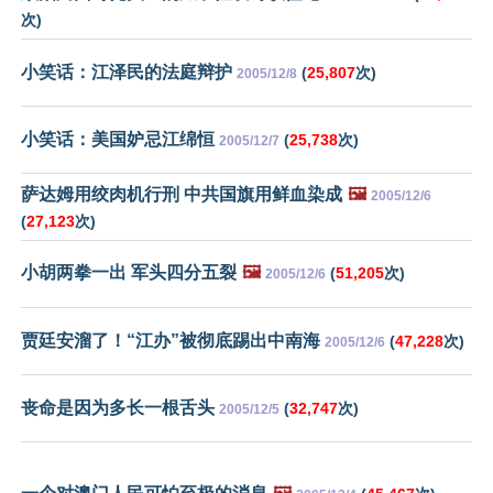
次)
小笑话：江泽民的法庭辩护
(
25,807
次)
2005/12/8
小笑话：美国妒忌江绵恒
(
25,738
次)
2005/12/7
萨达姆用绞肉机行刑 中共国旗用鲜血染成
🖼️
2005/12/6
(
27,123
次)
小胡两拳一出 军头四分五裂
🖼️
(
51,205
次)
2005/12/6
贾廷安溜了！“江办”被彻底踢出中南海
(
47,228
次)
2005/12/6
丧命是因为多长一根舌头
(
32,747
次)
2005/12/5