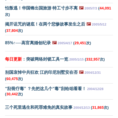
怕叛逃！华国锋出国旅游 特工寸步不离
🖼️
(
44,091
2005/7/3
次)
揭开诅咒的谜底！在两个悲惨故事发生之后
🖼️
2005/5/12
(
37,804
次)
85%↑──高官离婚创纪录
🖼️
(
29,451
次)
2005/4/17
每日更新
：突破网络封锁工具一览
(
332,957
次)
2005/1/15
别国哀悼中共狂欢 江的印尼别墅安在否
🖼️
2004/12/31
(
60,475
次)
“刮骨疗毒” ？先把这几个“毒”刮给咱看看！
2004/12/28
(
30,442
次)
三个死里逃生和死罪难免的真实故事
(
31,865
次)
2004/12/13