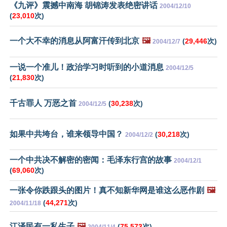
《九评》震撼中南海 胡锦涛发表绝密讲话
2004/12/10
(
23,010
次)
一个大不幸的消息从阿富汗传到北京
🖼️
(
29,446
次)
2004/12/7
一说一个准儿！政治学习时听到的小道消息
2004/12/5
(
21,830
次)
千古罪人 万恶之首
(
30,238
次)
2004/12/5
如果中共垮台，谁来领导中国？
(
30,218
次)
2004/12/2
一个中共决不解密的密闻：毛泽东行宫的故事
2004/12/1
(
69,060
次)
一张令你跌跟头的图片！真不知新华网是谁这么恶作剧
🖼️
(
44,271
次)
2004/11/18
江泽民有一私生子
🖼️
(
75,573
次)
2004/11/4