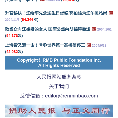
升官秘诀！江给李先念送生日蛋糕 郭伯雄为江午睡站岗
🖼️
(
64,346
次)
2004/11/3
敢当众向江撒娇的女人 国庆公然向胡锦涛撒泼
🖼️
2004/10/1
(
54,176
次)
上海帮又遭一击！号称世界第一高楼硬停工
🖼️
2004/9/28
(
42,082
次)
Copyright© RMB Public Foundation Inc.
All Rights Reserved
人民报网站服务条款
关于我们
反馈信箱：
editor@renminbao.com