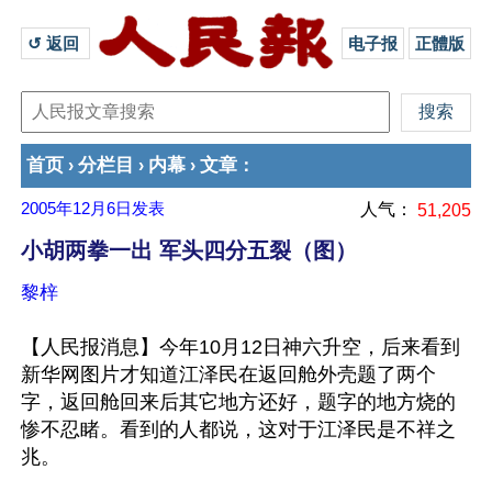
↺ 返回 
电子报
正體版
首页
分栏目
内幕
文章
›
›
›
：
2005年12月6日
发表
人气：
51,205
小胡两拳一出 军头四分五裂（图）
黎梓
【人民报消息】今年10月12日神六升空，后来看到
新华网图片才知道江泽民在返回舱外壳题了两个
字，返回舱回来后其它地方还好，题字的地方烧的
惨不忍睹。看到的人都说，这对于江泽民是不祥之
兆。