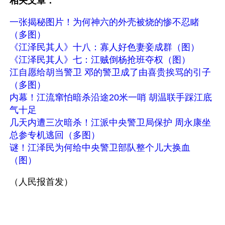
相关文章：
一张揭秘图片！为何神六的外壳被烧的惨不忍睹
（多图）
《江泽民其人》十八：寡人好色妻妾成群（图）
《江泽民其人》七：江贼倒杨抢班夺权（图）
江自愿给胡当警卫 邓的警卫成了由喜贵挨骂的引子
（多图）
内幕！江流窜怕暗杀沿途20米一哨 胡温联手踩江底
气十足
几天内遭三次暗杀！江派中央警卫局保护 周永康坐
总参专机逃回（多图）
谜！江泽民为何给中央警卫部队整个儿大换血
（图）
（人民报首发）