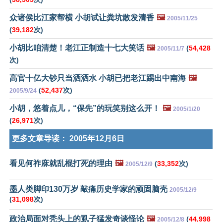
众诸侯比江家帮横 小胡试让粪坑散发清香
🖼️
2005/11/25
(
39,182
次)
小胡比咱清楚！老江正制造十七大笑话
🖼️
(
54,428
2005/11/7
次)
高官十亿大钞只当洒洒水 小胡已把老江踢出中南海
🖼️
(
52,437
次)
2005/9/24
小胡，悠着点儿，“保先”的玩笑别这么开！
🖼️
2005/1/20
(
26,971
次)
更多文章导读：
2005年12月6日
看见何祚庥就乱棍打死的理由
🖼️
(
33,352
次)
2005/12/9
墨人类脚印130万岁 敲痛历史学家的顽固脑壳
2005/12/9
(
31,098
次)
政治局面对秃头上的虱子猛发奇谈怪论
🖼️
(
44,998
2005/12/8