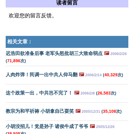
读者留言
欢迎您的留言反馈。
相关文章：
迟浩田欲准备后事 老军头怒批胡三大致命弱点
🖼️
2006/2/26
(
71,896
次)
人肉炸弹！民调一出中共人仰马翻
🖼️
(
40,329
次)
2006/2/14
这个政策一出，中共岂不完了！
🖼️
(
26,583
次)
2006/2/8
教宗为和平祈祷 小胡拿自己耍笑
🖼️
(
35,108
次)
2005/12/31
小胡没招儿！党是孙子 诸侯牛成了爷爷
🖼️
2005/12/26
(
38,505
次)