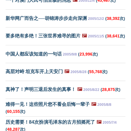
一个对澳门人民可怕至极的消息
🖼️
(
45,467
次)
2005/12/4
新华网广而告之──胡锦涛步步走向深渊
(
38,392
次)
2005/12/2
要多绝有多绝！三张世界难寻的图片
🖼️
(
38,641
次)
2005/11/5
中国人都应该知道的一句话
(
23,996
次)
2005/9/8
高层对峙 坦克车开上天安门
🖼️
(
55,768
次)
2005/8/28
真神了！声明三退后发生的真事！
🖼️
(
28,875
次)
2005/8/22
难得一见！这些照片您不看会后悔一辈子
🖼️
2005/8/8
(
60,155
次)
历史需要！84次扮演毛泽东的古月招摇死了
🖼️
2005/7/4
(
48,287
次)