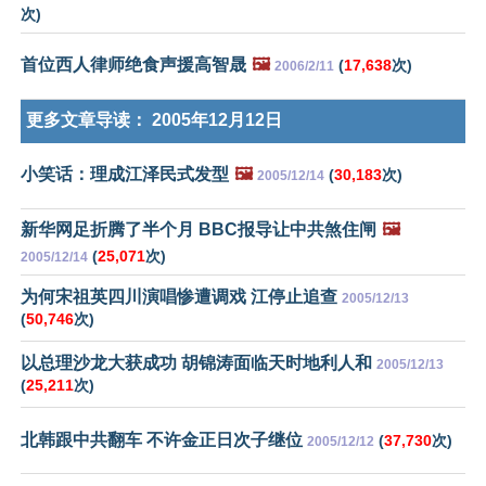
次)
首位西人律师绝食声援高智晟
🖼️
(
17,638
次)
2006/2/11
更多文章导读：
2005年12月12日
小笑话：理成江泽民式发型
🖼️
(
30,183
次)
2005/12/14
新华网足折腾了半个月 BBC报导让中共煞住闸
🖼️
(
25,071
次)
2005/12/14
为何宋祖英四川演唱惨遭调戏 江停止追查
2005/12/13
(
50,746
次)
以总理沙龙大获成功 胡锦涛面临天时地利人和
2005/12/13
(
25,211
次)
北韩跟中共翻车 不许金正日次子继位
(
37,730
次)
2005/12/12