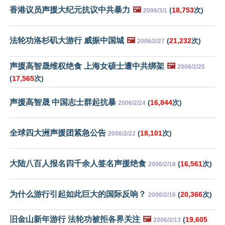
香港议员声援大纪元抗议中共暴力
🖼️
(
18,753
次)
2006/3/1
法轮功洛杉矶大游行 威振中国城
🖼️
(
21,232
次)
2006/2/27
声援高智晟维权绝食 上海女硕士遭中共绑架
🖼️
2006/2/25
(
17,565
次)
声援高智晟 中国志士群起抗暴
(
16,844
次)
2006/2/24
全球四大洲声援团紧急公告
(
18,101
次)
2006/2/22
大陆八百人报名四千余人签名声援绝食
(
16,561
次)
2006/2/18
为什么游行引起如此巨大的国际反响？
(
20,366
次)
2006/2/16
旧金山新年游行 法轮功被拒各界关注
🖼️
(
19,605
2006/2/13