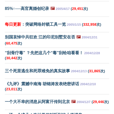
85%↑──高官离婚创纪录
🖼️
(
29,451
次)
2005/4/17
每日更新
：突破网络封锁工具一览
(
332,958
次)
2005/1/15
别国哀悼中共狂欢 江的印尼别墅安在否
🖼️
2004/12/31
(
60,475
次)
“刮骨疗毒” ？先把这几个“毒”刮给咱看看！
2004/12/28
(
30,442
次)
三个死里逃生和死罪难免的真实故事
(
31,865
次)
2004/12/13
《九评》震撼中南海 胡锦涛发表绝密讲话
2004/12/10
(
23,011
次)
一个大不幸的消息从阿富汗传到北京
🖼️
(
29,446
次)
2004/12/7