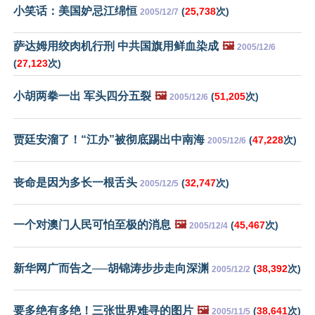
小笑话：美国妒忌江绵恒
(
25,738
次)
2005/12/7
萨达姆用绞肉机行刑 中共国旗用鲜血染成
🖼️
2005/12/6
(
27,123
次)
小胡两拳一出 军头四分五裂
🖼️
(
51,205
次)
2005/12/6
贾廷安溜了！“江办”被彻底踢出中南海
(
47,228
次)
2005/12/6
丧命是因为多长一根舌头
(
32,747
次)
2005/12/5
一个对澳门人民可怕至极的消息
🖼️
(
45,467
次)
2005/12/4
新华网广而告之──胡锦涛步步走向深渊
(
38,392
次)
2005/12/2
要多绝有多绝！三张世界难寻的图片
🖼️
(
38,641
次)
2005/11/5