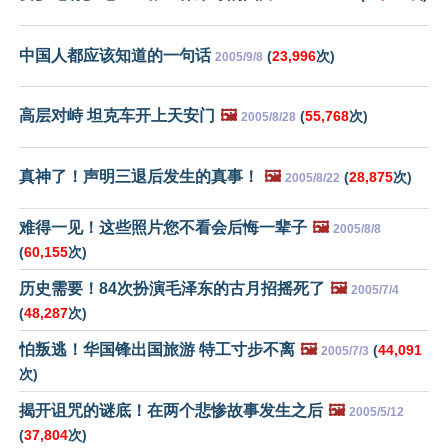
中国人都应该知道的一句话
(
23,996
次)
2005/9/8
高层对峙 坦克车开上天安门
🖼️
(
55,768
次)
2005/8/28
真神了！声明三退后发生的真事！
🖼️
(
28,875
次)
2005/8/22
难得一见！这些照片您不看会后悔一辈子
🖼️
2005/8/8
(
60,155
次)
历史需要！84次扮演毛泽东的古月招摇死了
🖼️
2005/7/4
(
48,287
次)
怕叛逃！华国锋出国旅游 特工寸步不离
🖼️
(
44,091
2005/7/3
次)
揭开诅咒的谜底！在两个悲惨故事发生之后
🖼️
2005/5/12
(
37,804
次)