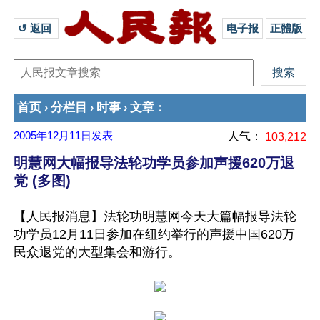
↺ 返回 
电子报
正體版
首页
分栏目
时事
文章
›
›
›
：
2005年12月11日
发表
人气：
103,212
明慧网大幅报导法轮功学员参加声援620万退
党 (多图)
【人民报消息】法轮功明慧网今天大篇幅报导法轮
功学员12月11日参加在纽约举行的声援中国620万
民众退党的大型集会和游行。