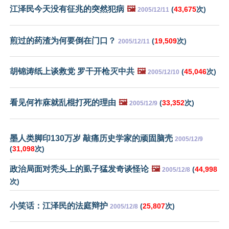
江泽民今天没有征兆的突然犯病
🖼️
(
43,675
次)
2005/12/11
煎过的药渣为何要倒在门口？
(
19,509
次)
2005/12/11
胡锦涛纸上谈救党 罗干开枪灭中共
🖼️
(
45,046
次)
2005/12/10
看见何祚庥就乱棍打死的理由
🖼️
(
33,352
次)
2005/12/9
墨人类脚印130万岁 敲痛历史学家的顽固脑壳
2005/12/9
(
31,098
次)
政治局面对秃头上的虱子猛发奇谈怪论
🖼️
(
44,998
2005/12/8
次)
小笑话：江泽民的法庭辩护
(
25,807
次)
2005/12/8