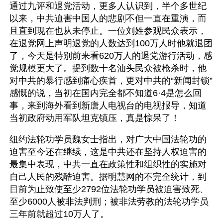
通过九评和退党活动，更多人认识到，半个多世纪
以来，中共迫害中国人的悲剧不但一直在重演，而
且直到现在也从未停止。一位刘姓参观民众表示，
在退党网上声明退党的人数达到100万人时他就退团
了，今天是特别前来看620万人的退党游行活动，感
觉规模更大了。提到数十名汕头民众被枪杀时，他
对中共的暴行感到痛心疾首，更对中共的“新闻封锁”
感慨的说，当初在国内完全都不知道6·4是怎么回
事，来到海外看到新唐人电视台的电视报导，知道
当初政府动用军队坦克镇压，真是惊呆了！
纽约法轮功学员魏女士指出，对广大中国法轮功的
迫害至今还在继续，这是中共还在坚持人权迫害的
最集中表现，中共一直在政策性和组织性的实施对
自己人民的残酷迫害。据明慧网的不完全统计，到
目前为止致使至少2792位法轮功学员被迫害致死、
至少6000人被非法判刑；被非法劳教的法轮功学员
三年前就超过10万人了。