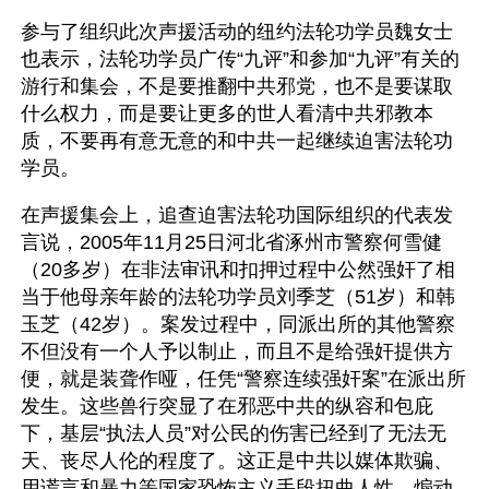
参与了组织此次声援活动的纽约法轮功学员魏女士
也表示，法轮功学员广传“九评”和参加“九评”有关的
游行和集会，不是要推翻中共邪党，也不是要谋取
什么权力，而是要让更多的世人看清中共邪教本
质，不要再有意无意的和中共一起继续迫害法轮功
学员。
在声援集会上，追查迫害法轮功国际组织的代表发
言说，2005年11月25日河北省涿州市警察何雪健
（20多岁）在非法审讯和扣押过程中公然强奸了相
当于他母亲年龄的法轮功学员刘季芝（51岁）和韩
玉芝（42岁）。案发过程中，同派出所的其他警察
不但没有一个人予以制止，而且不是给强奸提供方
便，就是装聋作哑，任凭“警察连续强奸案”在派出所
发生。这些兽行突显了在邪恶中共的纵容和包庇
下，基层“执法人员”对公民的伤害已经到了无法无
天、丧尽人伦的程度了。这正是中共以媒体欺骗、
用谎言和暴力等国家恐怖主义手段扭曲人性、煽动