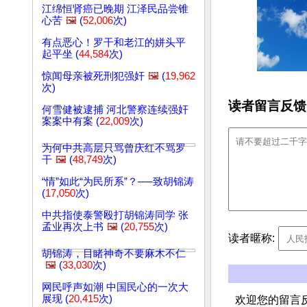
江绵恒肾癌已晚期 江泽民品尝锥
心苦
🖼️
(
52,006
次)
有点恶心！罗干和老江的姘头平
起平坐 (
44,584
次)
惊闻母亲被死刑犯强奸
🖼️
(
19,962
次)
读者留言反馈
何雪健被逮捕 河北警察连续强奸
案案中有案 (
22,009
次)
为何中共高层只骂曾庆红不骂罗
干
🖼️
(
48,749
次)
“情”如此“为民所系”？──致胡锦涛
(
17,050
次)
中共指使泰警殴打胡锦涛同学 张
孟业再次上书
🖼️
(
20,755
次)
读者暱称:
胡锦涛，目睹神奇不要麻木不仁
🖼️
(
33,030
次)
网民呼声如潮 中国民心的一次大
展现 (
20,415
次)
欢迎您的留言