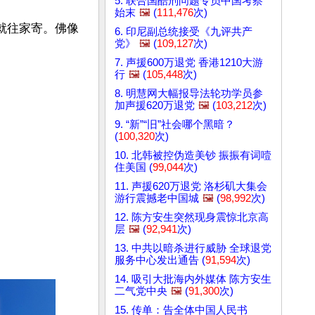
5. 联合国酷刑问题专员中国考察
始末
🖼️
(
111,476
次)
就往家寄。佛像
6. 印尼副总统接受《九评共产
党》
🖼️
(
109,127
次)
7. 声援600万退党 香港1210大游
行
🖼️
(
105,448
次)
8. 明慧网大幅报导法轮功学员参
加声援620万退党
🖼️
(
103,212
次)
9. “新”“旧”社会哪个黑暗？
(
100,320
次)
10. 北韩被控伪造美钞 振振有词噎
住美国 (
99,044
次)
11. 声援620万退党 洛杉矶大集会
游行震撼老中国城
🖼️
(
98,992
次)
12. 陈方安生突然现身震惊北京高
层
🖼️
(
92,941
次)
13. 中共以暗杀进行威胁 全球退党
服务中心发出通告 (
91,594
次)
14. 吸引大批海内外媒体 陈方安生
二气党中央
🖼️
(
91,300
次)
15. 传单：告全体中国人民书