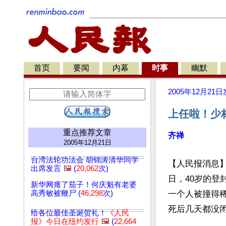
首页
要闻
内幕
时事
幽默
2005年12月21日
上任啦！少
重点推荐文章
齐禅
2005年12月21日
台湾法轮功法会 胡锦涛清华同学
【人民报消息】
出席发言
🖼️
(
20,062
次)
日，40岁的
新华网瘪了茄子！何庆魁有老婆
高秀敏被鞭尸 (
46,298
次)
一个人被撞得
死后几天都没
给各位最佳圣诞贺礼！
《人民
报》今日在纽约发行
🖼️
(
22,664