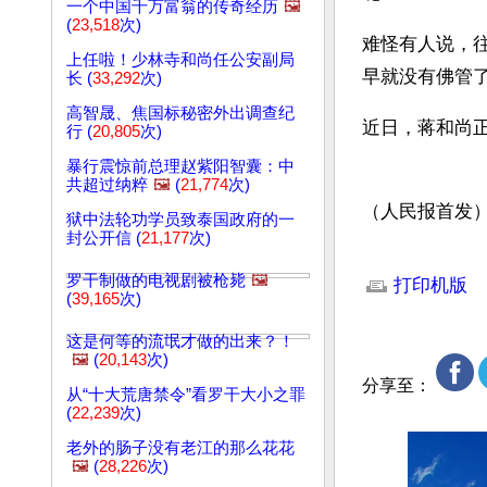
一个中国千万富翁的传奇经历
🖼️
(
23,518
次)
难怪有人说，
上任啦！少林寺和尚任公安副局
早就没有佛管
长 (
33,292
次)
高智晟、焦国标秘密外出调查纪
近日，蒋和尚
行 (
20,805
次)
暴行震惊前总理赵紫阳智囊：中
共超过纳粹
🖼️
(
21,774
次)
（人民报首发
狱中法轮功学员致泰国政府的一
封公开信 (
21,177
次)
文章网址: http://w
罗干制做的电视剧被枪毙
🖼️
打印机版
(
39,165
次)
这是何等的流氓才做的出来？！
🖼️
(
20,143
次)
分享至：
从“十大荒唐禁令”看罗干大小之罪
(
22,239
次)
老外的肠子没有老江的那么花花
🖼️
(
28,226
次)