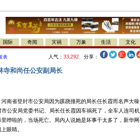
国际
奇闻
灾祸
万象
生活
文化
人气：
33,292
分享：
发表
林寺和尚任公安副局长
河南省登封市公安局因为蹊跷撞死的局长任长霞而名声大噪。2
登封市公安局党委书记、局长任长霞因车祸死了，全车人连司
稀里哗啦的，当场死亡。局内人说她是坏事干太多了，新华网
闭上眼睛。