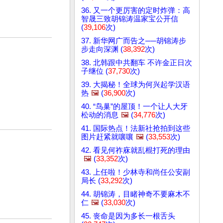
36. 又一个更厉害的定时炸弹：高
智晟三致胡锦涛温家宝公开信
(
39,106
次)
37. 新华网广而告之──胡锦涛步
步走向深渊 (
38,392
次)
38. 北韩跟中共翻车 不许金正日次
子继位 (
37,730
次)
39. 大揭秘！全球为何兴起学汉语
热
🖼️
(
36,900
次)
40. “鸟巢”的屋顶！一个让人大牙
松动的消息
🖼️
(
34,776
次)
41. 国际热点！法新社抢拍到这些
图片赶紧就嚷嚷
🖼️
(
33,553
次)
42. 看见何祚庥就乱棍打死的理由
🖼️
(
33,352
次)
43. 上任啦！少林寺和尚任公安副
局长 (
33,292
次)
44. 胡锦涛，目睹神奇不要麻木不
仁
🖼️
(
33,030
次)
45. 丧命是因为多长一根舌头