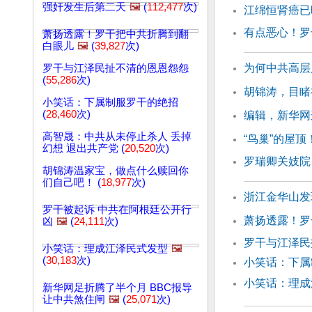
强奸发生后第二天
🖼️
(
112,477
次)
江绵恒肾癌已
有点恶心！罗
萧扬透露！罗干把中共折腾到翻
白眼儿
🖼️
(
39,827
次)
为何中共高层
罗干与江泽民扯不清的恩恩怨怨
(
55,286
次)
胡锦涛，目睹
小笑话：下属制服罗干的绝招
(
28,460
次)
编辑，新华网
高智晟：中共从未停止杀人 丢掉
“鸟巢”的屋
幻想 退出共产党 (
20,520
次)
罗瑞卿关妓院
胡锦涛温家宝，做点什么赎回你
们自己吧！ (
18,977
次)
浙江金华山发
罗干被起诉 中共在阿根廷公开行
萧扬透露！罗
凶
🖼️
(
24,111
次)
罗干与江泽民
小笑话：理成江泽民式发型
🖼️
(
30,183
次)
小笑话：下属
小笑话：理成
新华网足折腾了半个月 BBC报导
让中共煞住闸
🖼️
(
25,071
次)