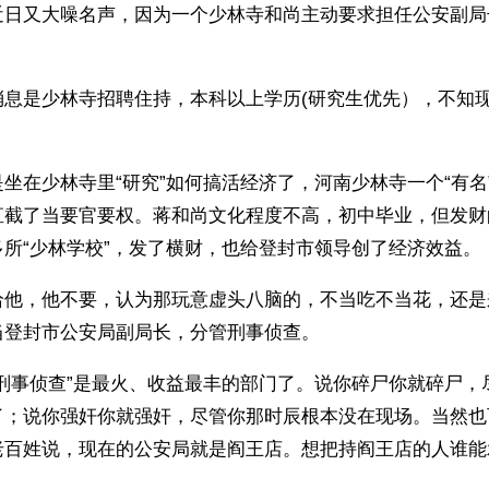
近日又大噪名声，因为一个少林寺和尚主动要求担任公安副局
消息是少林寺招聘住持，本科以上学历(研究生优先），不知
坐在少林寺里“研究”如何搞活经济了，河南少林寺一个“有名
直截了当要官要权。蒋和尚文化程度不高，初中毕业，但发财
所“少林学校”，发了横财，也给登封市领导创了经济效益。
给他，他不要，认为那玩意虚头八脑的，不当吃不当花，还是
当登封市公安局副局长，分管刑事侦查。
“刑事侦查”是最火、收益最丰的部门了。说你碎尸你就碎尸，
了；说你强奸你就强奸，尽管你那时辰根本没在现场。当然也
老百姓说，现在的公安局就是阎王店。想把持阎王店的人谁能