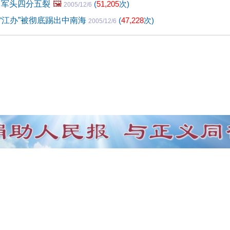
 军头四分五裂
🖼️
(
51,205
次)
2005/12/6
“江办”被彻底踢出中南海
(
47,228
次)
2005/12/6