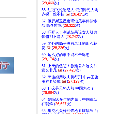
(
28,460
次)
56. 红冠飞蛇迷惑人 俄沼泽死人均
赤裸一丝不挂
🖼️
(
28,419
次)
57. 俄罗斯卫星发现汕尾事件超惨
烈 民众愤慨 (
28,322
次)
58. 吓死人！测试结果该女人肌肉
骨骼都不是人 (
28,242
次)
59. 老外的肠子没有老江的那么花
花
🖼️
(
28,226
次)
60. 这么好的事不能不告诉您
(
28,174
次)
61. 上天的慈悲！教廷公布这文件
意义非凡
🖼️
(
27,428
次)
62. 萨达姆用绞肉机行刑 中共国旗
用鲜血染成
🖼️
(
27,123
次)
63. 什么是天怒人怨 中国怎么了
(
26,994
次)
64. 隐瞒50多年的内幕：中国军队
在朝鲜 (
26,697
次)
65. 坦克机关枪冲锋枪血腥镇压 汕