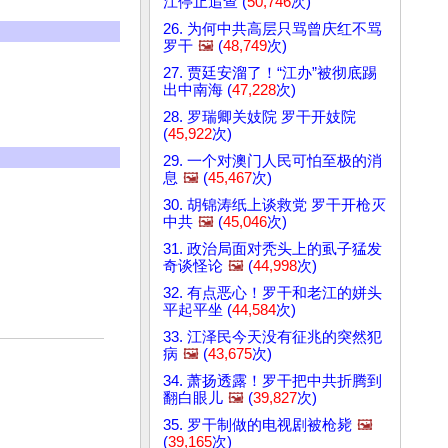
江停止追查 (
50,746
次)
26. 为何中共高层只骂曾庆红不骂
罗干
🖼️
(
48,749
次)
27. 贾廷安溜了！“江办”被彻底踢
出中南海 (
47,228
次)
28. 罗瑞卿关妓院 罗干开妓院
(
45,922
次)
29. 一个对澳门人民可怕至极的消
息
🖼️
(
45,467
次)
30. 胡锦涛纸上谈救党 罗干开枪灭
中共
🖼️
(
45,046
次)
31. 政治局面对秃头上的虱子猛发
奇谈怪论
🖼️
(
44,998
次)
32. 有点恶心！罗干和老江的姘头
平起平坐 (
44,584
次)
33. 江泽民今天没有征兆的突然犯
病
🖼️
(
43,675
次)
34. 萧扬透露！罗干把中共折腾到
翻白眼儿
🖼️
(
39,827
次)
35. 罗干制做的电视剧被枪毙
🖼️
(
39,165
次)