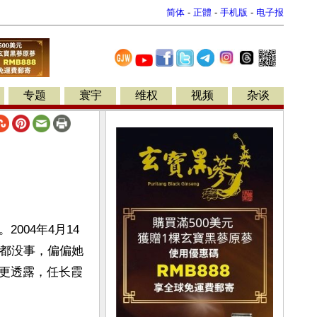
简体
-
正體
-
手机版
-
电子报
专题
寰宇
维权
视频
杂谈
004年4月14
机都没事，偏偏她
更透露，任长霞