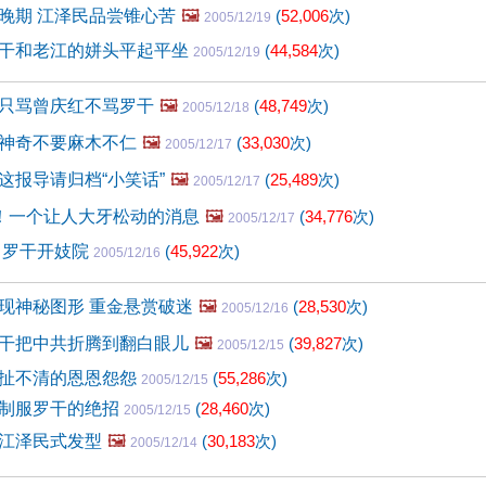
晚期 江泽民品尝锥心苦
🖼️
(
52,006
次)
2005/12/19
干和老江的姘头平起平坐
(
44,584
次)
2005/12/19
只骂曾庆红不骂罗干
🖼️
(
48,749
次)
2005/12/18
神奇不要麻木不仁
🖼️
(
33,030
次)
2005/12/17
这报导请归档“小笑话”
🖼️
(
25,489
次)
2005/12/17
顶！一个让人大牙松动的消息
🖼️
(
34,776
次)
2005/12/17
 罗干开妓院
(
45,922
次)
2005/12/16
现神秘图形 重金悬赏破迷
🖼️
(
28,530
次)
2005/12/16
干把中共折腾到翻白眼儿
🖼️
(
39,827
次)
2005/12/15
扯不清的恩恩怨怨
(
55,286
次)
2005/12/15
制服罗干的绝招
(
28,460
次)
2005/12/15
江泽民式发型
🖼️
(
30,183
次)
2005/12/14