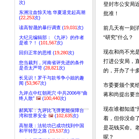
次)
登封市公安局
东洲泣血惊天地 华夏退党起高潮
批准！
(
22,253
次)
读高智晟的暴行调查 (
19,031
次)
前几天有一则
“研究”什么？
大纪元编辑部：《九评》的作者
是谁？！ (
101,567
次)
现在和尚不光是
回归正常的思维 (
19,280
次)
打进公安局，
您当裁判，河南省评先进的条件
是否太严苛 (
28,821
次)
的，开办了十多
长见识！罗干与款爷争小姐的趣
闻 (
53,967
次)
市委要颁个奖
九评点中红朝死穴 中共2006年“曲
蒋和尚提出要
终人散”
🖼️
(
100,440
次)
现在谁都知道
郝凤军：九评比飞弹更能保障台
湾和世界安全
🖼️
(
102,635
次)
着，但你没命
高智晟：法轮功已成功找到中国
是花钱买命。
和平转型之路 (
19,537
次)
呢？