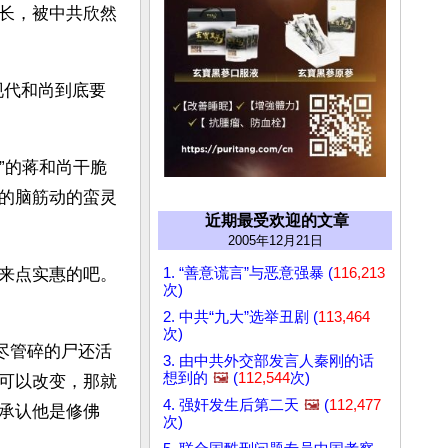
长，被中共欣然
现代和尚到底要
”的蒋和尚干脆
的脑筋动的蛮灵
近期最受欢迎的文章
2005年12月21日
1. “善意谎言”与恶意强暴 (
116,213
来点实惠的吧。
次)
2. 中共“九大”选举丑剧 (
113,464
次)
尽管碎的尸还活
3. 由中共外交部发言人秦刚的话
想到的
🖼️
(
112,544
次)
可以改变，那就
4. 强奸发生后第二天
🖼️
(
112,477
承认他是修佛
次)