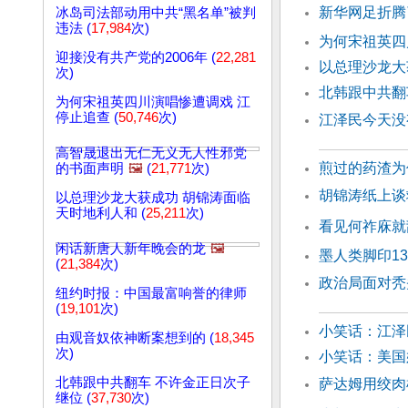
新华网足折腾
冰岛司法部动用中共“黑名单”被判
违法 (
17,984
次)
为何宋祖英四
迎接没有共产党的2006年 (
22,281
以总理沙龙大
次)
北韩跟中共翻
为何宋祖英四川演唱惨遭调戏 江
停止追查 (
50,746
次)
江泽民今天没
高智晟退出无仁无义无人性邪党
煎过的药渣为
的书面声明
🖼️
(
21,771
次)
胡锦涛纸上谈
以总理沙龙大获成功 胡锦涛面临
天时地利人和 (
25,211
次)
看见何祚庥就
闲话新唐人新年晚会的龙
🖼️
墨人类脚印1
(
21,384
次)
政治局面对秃
纽约时报：中国最富响誉的律师
(
19,101
次)
小笑话：江泽
由观音奴依神断案想到的 (
18,345
次)
小笑话：美
北韩跟中共翻车 不许金正日次子
萨达姆用绞肉
继位 (
37,730
次)