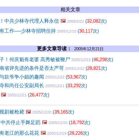
相关文章
！中共少林寺代理人释永信
🖼️
(
32,082
次)
2006/2/22
有工作──少林寺招聘住持
(
30,117
次)
2005/12/10
更多文章导读：
2005年12月21日
子！何庆魁有老婆 高秀敏被鞭尸
(
46,298
次)
2005/12/23
南省评先进的条件是否太严苛
(
28,821
次)
2005/12/22
与款爷争小姐的趣闻
(
53,967
次)
2005/12/22
寺和尚任公安副局长
(
33,292
次)
2005/12/21
🖼️
(
26,477
次)
2005/12/21
视剧被枪毙
🖼️
(
39,165
次)
2005/12/20
 中共停止手舞足蹈
🖼️
(
18,792
次)
2005/12/20
有老江的那么花花
🖼️
(
28,226
次)
2005/12/19