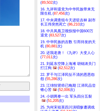
(
89,502
次)
16. 九评和退党为中华民族带来无
限生机 (
87,456
次)
17. 中央调查组今天进驻吉林 副市
长王伟突然死亡 (
86,210
次)
18. 中共凤凰卫视惊报中国600万
退党 (
83,527
次)
19. 中华民族的吉数 引而待发的天
机 (
80,881
次)
20. 还我老唐！《九评》大变人心
(
77,011
次)
21. 刘延东空降上海滩 胡锦涛关门
打江狗
🖼️
(
62,512
次)
22. 罗干与江泽民扯不清的恩恩怨
怨 (
55,286
次)
23. 江绵恒肾癌已晚期 江泽民品尝
锥心苦
🖼️
(
52,006
次)
24. 小胡两拳一出 军头四分五裂
🖼️
(
51,205
次)
25. 为何宋祖英四川演唱惨遭调戏