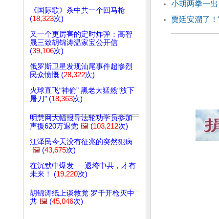
小胡两拳一出
《国际歌》杀中共一个回马枪
(
18,323
次)
贾廷安溜了！
又一个更厉害的定时炸弹：高智
晟三致胡锦涛温家宝公开信
(
39,106
次)
俄罗斯卫星发现汕尾事件超惨烈
民众愤慨 (
28,322
次)
火球直飞“神偷” 黑老大猛然“放下
屠刀” (
18,363
次)
明慧网大幅报导法轮功学员参加
声援620万退党
🖼️
(
103,212
次)
江泽民今天没有征兆的突然犯病
🖼️
(
43,675
次)
在沉默中爆发──退垮中共，才有
未来！ (
19,220
次)
胡锦涛纸上谈救党 罗干开枪灭中
共
🖼️
(
45,046
次)