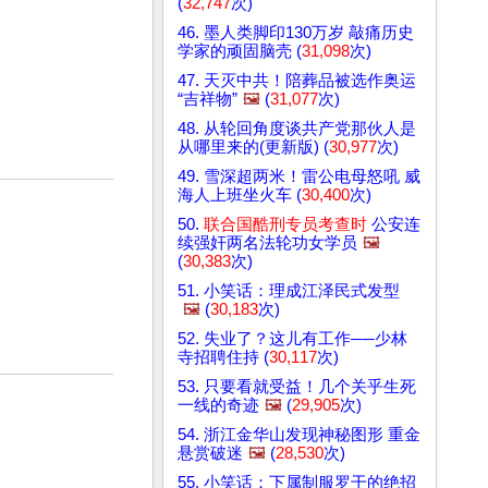
(
32,747
次)
46. 墨人类脚印130万岁 敲痛历史
学家的顽固脑壳 (
31,098
次)
47. 天灭中共！陪葬品被选作奥运
“吉祥物”
🖼️
(
31,077
次)
48. 从轮回角度谈共产党那伙人是
从哪里来的(更新版) (
30,977
次)
49. 雪深超两米！雷公电母怒吼 威
海人上班坐火车 (
30,400
次)
50.
联合国酷刑专员考查时
公安连
续强奸两名法轮功女学员
🖼️
(
30,383
次)
51. 小笑话：理成江泽民式发型
🖼️
(
30,183
次)
52. 失业了？这儿有工作──少林
寺招聘住持 (
30,117
次)
53. 只要看就受益！几个关乎生死
一线的奇迹
🖼️
(
29,905
次)
54. 浙江金华山发现神秘图形 重金
悬赏破迷
🖼️
(
28,530
次)
55. 小笑话：下属制服罗干的绝招