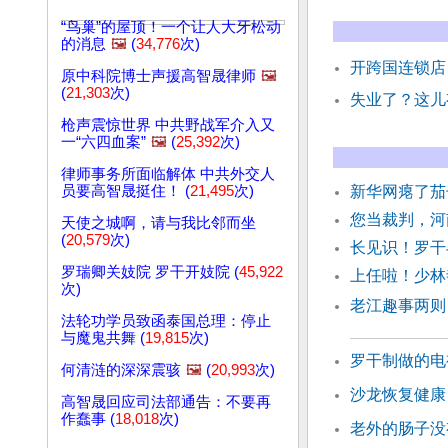
“鸟巢”的屋顶！一个让人大牙松动
的消息
🖼️
(
34,776
次)
开跨国连锁店
原中科院博士声援高智晟律师
🖼️
(
21,303
次)
失业了？这儿
枪声震惊世界 中共野战军介入又
一“六四血案”
🖼️
(
25,392
次)
律师事务所面临解体 中共外交人
员要高智晟挺住！ (
21,495
次)
新华网瘪了茄
您当裁判，河
天使之城啊，请与我比邻而坐
(
20,579
次)
长见识！罗干
罗瑞卿关妓院 罗干开妓院 (
45,922
上任啦！少林
次)
老江趣事两则
法轮功学员致函泰国总理：停止
与魔鬼共舞 (
19,815
次)
罗干制做的电
何清涟的深深震骇
🖼️
(
20,993
次)
沙龙恢复健康
高智晟回应司法部通告：不要再
作蠢事 (
18,018
次)
老外的肠子没