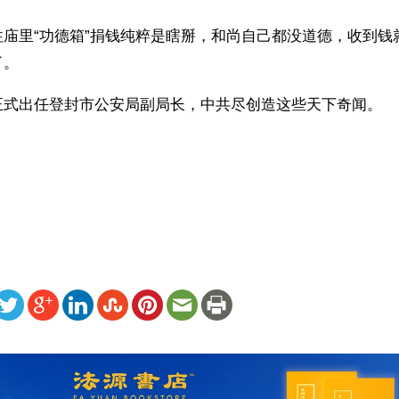
往庙里“功德箱”捐钱纯粹是瞎掰，和尚自己都没道德，收到钱
了。
正式出任登封市公安局副局长，中共尽创造这些天下奇闻。 
）
ww.renminbao.com/rmb/articles/2005/12/21/38783.html