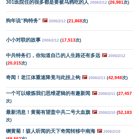
301医院住的很多都是要被乌鸦吃的人
(
26,981
次)
2006/2/12
狗年说“狗特务”
🖼️
(
21,868
次)
2006/2/12
小小对联的故事
(
17,513
次)
2006/2/12
中共特务们，你知道自己的人生路还有多远
🖼️
2006/2/12
(
20,015
次)
奇闻！老江体重速降竟与此挂上钩
🖼️
(
42,948
次)
2006/2/11
一个可以锻炼我们思维逻辑的有趣新闻
🖼️
(
27,457
2006/2/11
次)
最新消息！黄菊有望盖中共二号大血旗
🖼️
(
52,183
2006/2/10
次)
铡黄菊！骇人听闻的天下奇闻转移中南海
🖼️
2006/2/10
(
69,562
次)