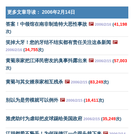
更多文章导读：
2006年2月14日
答案！中领馆在南非制造特大恶性事故
🖼️
(
41,198
2006/2/16
次)
笑掉大牙！您的牙结不结实都有责任关注这条新闻
🖼️
(
34,755
次)
2006/2/16
黄菊亲家把江泽民密友的臭事抖露出来
🖼️
(
57,003
2006/2/15
次)
黄菊与其女婿亲家相互残杀
🖼️
(
83,249
次)
2006/2/15
别以为是劳模就可以例外
🖼️
(
18,411
次)
2006/2/15
雅虎助纣为虐却把皮球踢给美国政府
(
35,249
次)
2006/2/15
江胡都爱不释手！为何张德江一个跟头栽下来
🖼️