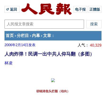
↺ 返回 
电子报
正體版
首页
分栏目
内幕
文章
›
›
›
：
2006年2月14日
发表
人气：
40,329
人肉炸弹！民调一出中共人仰马翻（多图）
林凌
胡锦涛焦头烂额（动向）