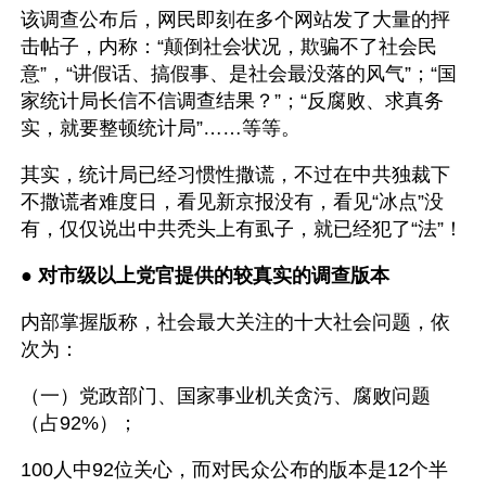
该调查公布后，网民即刻在多个网站发了大量的抨
击帖子，内称：“颠倒社会状况，欺骗不了社会民
意”，“讲假话、搞假事、是社会最没落的风气”；“国
家统计局长信不信调查结果？”；“反腐败、求真务
实，就要整顿统计局”……等等。
其实，统计局已经习惯性撒谎，不过在中共独裁下
不撒谎者难度日，看见新京报没有，看见“冰点”没
有，仅仅说出中共秃头上有虱子，就已经犯了“法”！
● 
对市级以上党官提供的较真实的调查版本 
内部掌握版称，社会最大关注的十大社会问题，依
次为：
（一）党政部门、国家事业机关贪污、腐败问题
（占92%）；
100人中92位关心，而对民众公布的版本是12个半