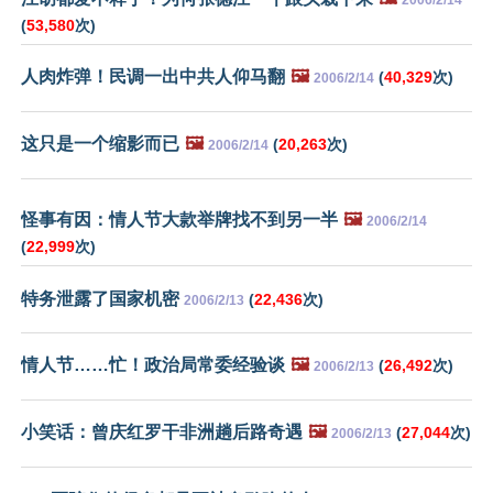
2006/2/14
(
53,580
次)
人肉炸弹！民调一出中共人仰马翻
🖼️
(
40,329
次)
2006/2/14
这只是一个缩影而已
🖼️
(
20,263
次)
2006/2/14
怪事有因：情人节大款举牌找不到另一半
🖼️
2006/2/14
(
22,999
次)
特务泄露了国家机密
(
22,436
次)
2006/2/13
情人节……忙！政治局常委经验谈
🖼️
(
26,492
次)
2006/2/13
小笑话：曾庆红罗干非洲趟后路奇遇
🖼️
(
27,044
次)
2006/2/13