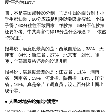
度“平均为18%”！
喂，不是美国那种20分制，而是中国的百分制！小
学生都知道，60分应该是刚刚达到及格界线，小孩
子得了60分往往不敢回家，怕挨揍，59分不但挨揍
还要补考。中共高官们得18分是什么概念？──依然
“伟光正”。 
报导说，满意度最高的是：西藏自治区，38%；天
津市，34%；浙江省，27%；北京市，26%。哇
噢，全部离及格还差的没谱儿哩！
报导说，满意度最差的是：江西省，11%，湖南
省、河南省，13%，河北省、陕西省，14%，辽宁
省，16%。真是辛苦了调查员，没让百分比上面出
现个零。 
● 
人民对地头蛇如此“满意” 