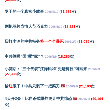
罗干的一个真实小故事
(
31,589
次)
2006/2/10
别把鸦片当情人节巧克力
(
18,221
次)
2006/2/10
殴打李渊的中共特务
将一个个暴死
(
31,095
次)
2006/2/9
中共算哪“国”哪“家”？
(
18,285
次)
2006/2/9
小笑话：“三个代表”江泽民和“先进科技”薄熙来
2006/2/9
(
27,338
次)
输
红
眼了！中共只剩下一把菜刀
🖼️
(
21,103
次)
2006/2/9
4天开2会！比自杀式爆炸更让中共惊恐
🖼️
(
40,164
2006/2/8
次)