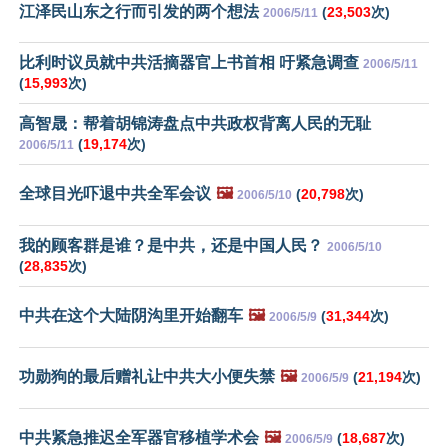
江泽民山东之行而引发的两个想法
(
23,503
次)
2006/5/11
比利时议员就中共活摘器官上书首相 吁紧急调查
2006/5/11
(
15,993
次)
高智晟：帮着胡锦涛盘点中共政权背离人民的无耻
(
19,174
次)
2006/5/11
全球目光吓退中共全军会议
🖼️
(
20,798
次)
2006/5/10
我的顾客群是谁？是中共，还是中国人民？
2006/5/10
(
28,835
次)
中共在这个大陆阴沟里开始翻车
🖼️
(
31,344
次)
2006/5/9
功勋狗的最后赠礼让中共大小便失禁
🖼️
(
21,194
次)
2006/5/9
中共紧急推迟全军器官移植学术会
🖼️
(
18,687
次)
2006/5/9