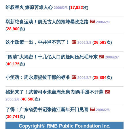
维权星火 燎原苦难人心
(
17,922
次)
2006/2/8
崭新绝食运动！前无古人的摧垮暴政之路
🖼️
2006/2/8
(
28,960
次)
这个政策一出，中共岂不完了！
🖼️
(
26,583
次)
2006/2/8
“四清”大揭密！十几亿人口的疑问压死毛泽东
🖼️
2006/2/7
(
46,175
次)
小笑话：周永康提拔干部的标准
🖼️
(
28,894
次)
2006/2/7
掐起来了！武警司令炮轰周永康 胡两手掰不开蒜
🖼️
(
46,586
次)
2006/2/6
了得！广东省委书记张德江新年开门见喜
🖼️
2006/2/6
(
30,741
次)
Copyright© RMB Public Foundation Inc.