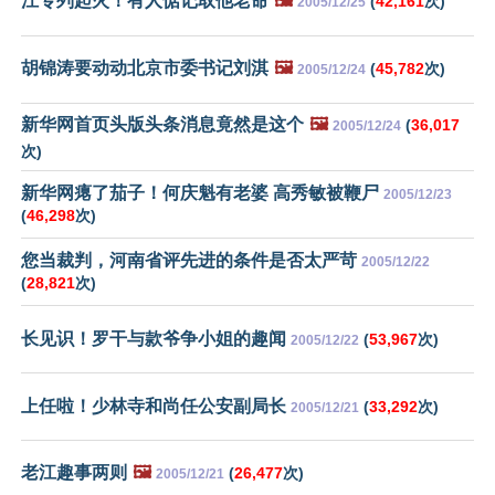
江专列起火！有人惦记取他老命
🖼️
(
42,161
次)
2005/12/25
胡锦涛要动动北京市委书记刘淇
🖼️
(
45,782
次)
2005/12/24
新华网首页头版头条消息竟然是这个
🖼️
(
36,017
2005/12/24
次)
新华网瘪了茄子！何庆魁有老婆 高秀敏被鞭尸
2005/12/23
(
46,298
次)
您当裁判，河南省评先进的条件是否太严苛
2005/12/22
(
28,821
次)
长见识！罗干与款爷争小姐的趣闻
(
53,967
次)
2005/12/22
上任啦！少林寺和尚任公安副局长
(
33,292
次)
2005/12/21
老江趣事两则
🖼️
(
26,477
次)
2005/12/21