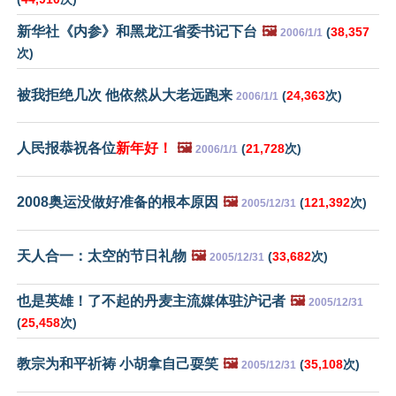
新华社《内参》和黑龙江省委书记下台
🖼️
(
38,357
2006/1/1
次)
被我拒绝几次 他依然从大老远跑来
(
24,363
次)
2006/1/1
人民报恭祝各位
新年好！
🖼️
(
21,728
次)
2006/1/1
2008奥运没做好准备的根本原因
🖼️
(
121,392
次)
2005/12/31
天人合一：太空的节日礼物
🖼️
(
33,682
次)
2005/12/31
也是英雄！了不起的丹麦主流媒体驻沪记者
🖼️
2005/12/31
(
25,458
次)
教宗为和平祈祷 小胡拿自己耍笑
🖼️
(
35,108
次)
2005/12/31