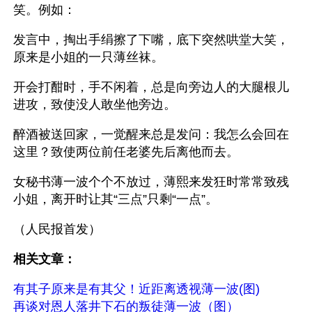
笑。例如：
发言中，掏出手绢擦了下嘴，底下突然哄堂大笑，
原来是小姐的一只薄丝袜。
开会打酣时，手不闲着，总是向旁边人的大腿根儿
进攻，致使没人敢坐他旁边。
醉酒被送回家，一觉醒来总是发问：我怎么会回在
这里？致使两位前任老婆先后离他而去。
女秘书薄一波个个不放过，薄熙来发狂时常常致残
小姐，离开时让其“三点”只剩“一点”。
（人民报首发）
相关文章： 
有其子原来是有其父！近距离透视薄一波(图)
再谈对恩人落井下石的叛徒薄一波（图）