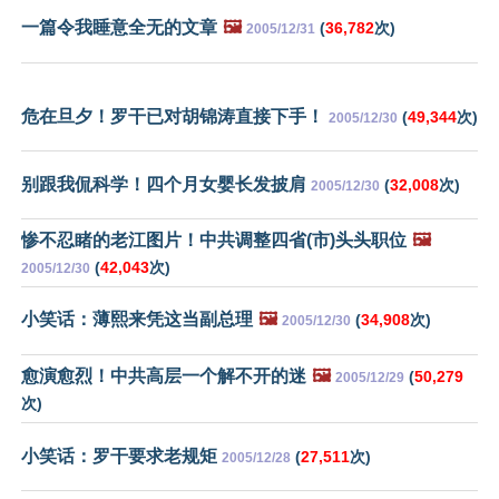
一篇令我睡意全无的文章
🖼️
(
36,782
次)
2005/12/31
危在旦夕！罗干已对胡锦涛直接下手！
(
49,344
次)
2005/12/30
别跟我侃科学！四个月女婴长发披肩
(
32,008
次)
2005/12/30
惨不忍睹的老江图片！中共调整四省(市)头头职位
🖼️
(
42,043
次)
2005/12/30
小笑话：薄熙来凭这当副总理
🖼️
(
34,908
次)
2005/12/30
愈演愈烈！中共高层一个解不开的迷
🖼️
(
50,279
2005/12/29
次)
小笑话：罗干要求老规矩
(
27,511
次)
2005/12/28