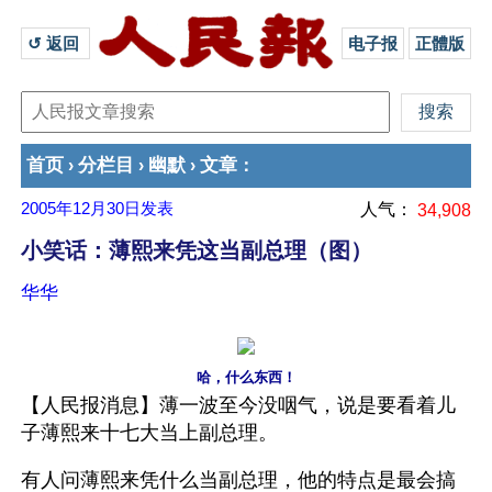
↺ 返回 
电子报
正體版
首页
分栏目
幽默
文章
›
›
›
：
2005年12月30日
发表
人气：
34,908
小笑话：薄熙来凭这当副总理（图）
华华
哈，什么东西！
【人民报消息】薄一波至今没咽气，说是要看着儿
子薄熙来十七大当上副总理。
有人问薄熙来凭什么当副总理，他的特点是最会搞