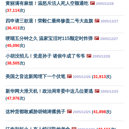
黄丽满有麻烦！温怒斥活人死人空额通吃
🖼️
2005/12/28
(
37,114
次)
四申请三欲退！荣毅仁最终惨盖二号大血旗
🖼️
2005/12/27
(
36,413
次)
哽咽五分钟之久 温家宝泪对115颗定时炸弹
🖼️
2005/12/27
(
45,090
次)
小胡没招儿！党是孙子 诸侯牛成了爷爷
🖼️
2005/12/26
(
38,505
次)
美国之音这新闻埋下一个伏笔
🖼️
(
31,913
次)
2005/12/26
新华网大泄天机！政治局常委中这几位要逃
🖼️
2005/12/25
(
47,976
次)
这种货都敢威胁胡锦涛撂挑子
🖼️
(
41,898
次)
2005/12/25