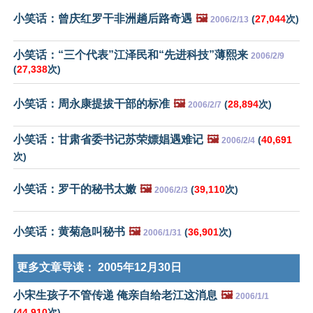
小笑话：曾庆红罗干非洲趟后路奇遇
🖼️
(
27,044
次)
2006/2/13
小笑话：“三个代表”江泽民和“先进科技”薄熙来
2006/2/9
(
27,338
次)
小笑话：周永康提拔干部的标准
🖼️
(
28,894
次)
2006/2/7
小笑话：甘肃省委书记苏荣嫖娼遇难记
🖼️
(
40,691
2006/2/4
次)
小笑话：罗干的秘书太嫩
🖼️
(
39,110
次)
2006/2/3
小笑话：黄菊急叫秘书
🖼️
(
36,901
次)
2006/1/31
更多文章导读：
2005年12月30日
小宋生孩子不管传递 俺亲自给老江这消息
🖼️
2006/1/1
(
44,910
次)