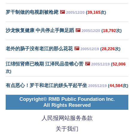
罗干制做的电视剧被枪毙
🖼️
(
39,165
次)
2005/12/20
沙龙恢复健康 中共停止手舞足蹈
🖼️
(
18,792
次)
2005/12/20
老外的肠子没有老江的那么花花
🖼️
(
28,226
次)
2005/12/19
江绵恒肾癌已晚期 江泽民品尝锥心苦
🖼️
(
52,006
2005/12/19
次)
有点恶心！罗干和老江的姘头平起平坐
(
44,584
次)
2005/12/19
Copyright© RMB Public Foundation Inc.
All Rights Reserved
人民报网站服务条款
关于我们