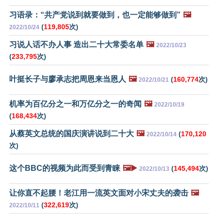
习语录：“共产党说到就要做到，也一定能够做到”
🖼️
(
119,805
次)
2022/10/24
习说人话不办人事 造出二十大常委名单
🖼️
2022/10/23
(
233,795
次)
叶挺长子与廖承志把周恩来当恩人
🖼️
(
160,774
次)
2022/10/21
机率为百亿分之一和万亿分之一的奇闻
🖼️
2022/10/19
(
168,434
次)
从蔡英文总统的国庆演讲说到二十大
🖼️
(
170,120
2022/10/14
次)
这个BBC的视频为此而受到青睐
🖼️▶️
(
145,494
次)
2022/10/13
让你直不起腰！老江用一流英文面对小宋丈夫的袭击
🖼️
(
322,619
次)
2022/10/11