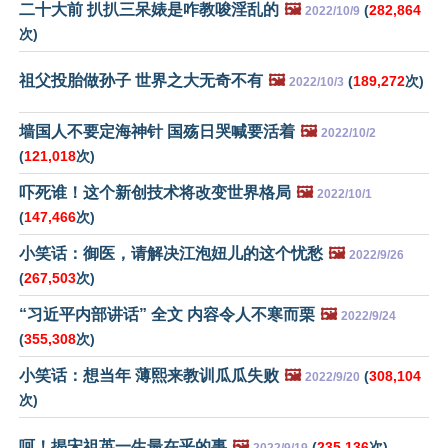
二十大前 扒扒三呆婊是咋教唆淫乱的
🖼️
(
282,864
2022/10/9
次)
祖父投胎做孙子 世界之大无奇不有
🖼️
(
189,272
次)
2022/10/3
墙国人不要定海神针 国殇日哭喊要活着
🖼️
2022/10/2
(
121,018
次)
吓死谁！这个新创技术将改变世界格局
🖼️
2022/10/1
(
147,466
次)
小笑话：御医，请解决江泡妞儿的这个忧愁
🖼️
2022/9/26
(
267,503
次)
“习近平内部讲话” 全文 内容令人不寒而栗
🖼️
2022/9/24
(
355,308
次)
小笑话：想当年 薄熙来教训瓜瓜失败
🖼️
(
308,104
2022/9/20
次)
呵！揭宋祖英一生最在乎的事
🖼️
(
235,136
次)
2022/9/19