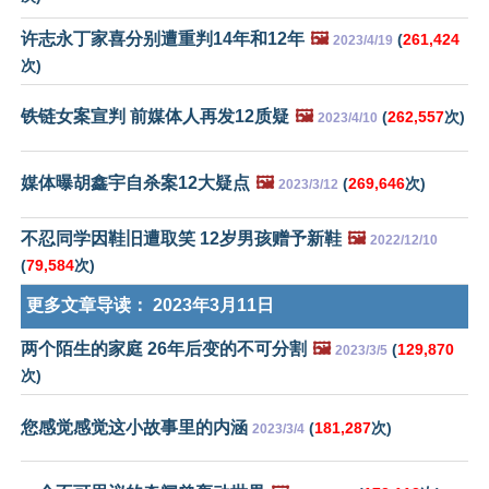
许志永丁家喜分别遭重判14年和12年
🖼️
(
261,424
2023/4/19
次)
铁链女案宣判 前媒体人再发12质疑
🖼️
(
262,557
次)
2023/4/10
媒体曝胡鑫宇自杀案12大疑点
🖼️
(
269,646
次)
2023/3/12
不忍同学因鞋旧遭取笑 12岁男孩赠予新鞋
🖼️
2022/12/10
(
79,584
次)
更多文章导读：
2023年3月11日
两个陌生的家庭 26年后变的不可分割
🖼️
(
129,870
2023/3/5
次)
您感觉感觉这小故事里的内涵
(
181,287
次)
2023/3/4