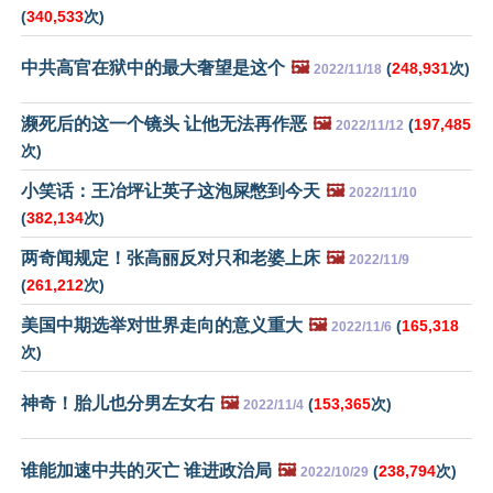
(
340,533
次)
中共高官在狱中的最大奢望是这个
🖼️
(
248,931
次)
2022/11/18
濒死后的这一个镜头 让他无法再作恶
🖼️
(
197,485
2022/11/12
次)
小笑话：王冶坪让英子这泡屎憋到今天
🖼️
2022/11/10
(
382,134
次)
两奇闻规定！张高丽反对只和老婆上床
🖼️
2022/11/9
(
261,212
次)
美国中期选举对世界走向的意义重大
🖼️
(
165,318
2022/11/6
次)
神奇！胎儿也分男左女右
🖼️
(
153,365
次)
2022/11/4
谁能加速中共的灭亡 谁进政治局
🖼️
(
238,794
次)
2022/10/29