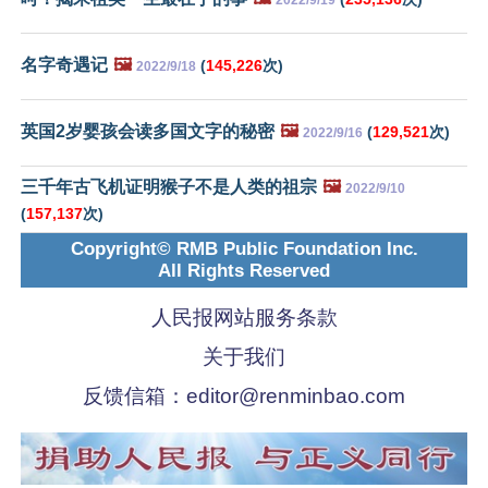
名字奇遇记
🖼️
(
145,226
次)
2022/9/18
英国2岁婴孩会读多国文字的秘密
🖼️
(
129,521
次)
2022/9/16
三千年古飞机证明猴子不是人类的祖宗
🖼️
2022/9/10
(
157,137
次)
Copyright© RMB Public Foundation Inc.
All Rights Reserved
人民报网站服务条款
关于我们
反馈信箱：
editor@renminbao.com