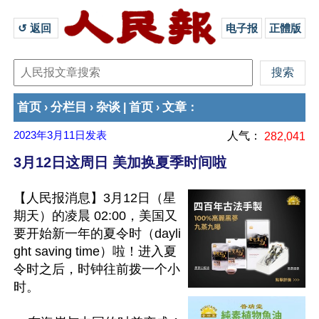
↺ 返回 
电子报
正體版
首页
分栏目
杂谈
首页
文章
›
›
|
›
：
2023年3月11日
发表
人气：
282,041
3月12日这周日 美加换夏季时间啦
【人民报消息】3月12日（星
期天）的凌晨 02:00，美国又
要开始新一年的夏令时（dayli
ght saving time）啦！进入夏
令时之后，时钟往前拨一个小
时。
