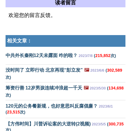
读者留言
欢迎您的留言反馈。
相关文章：
中共外长秦刚12天未露面 咋的啦？
(
215,852
次)
2023/7/8
没时间了 立即行动 北京再现“彭立发”
🖼️
(
302,589
2023/6/6
次)
筹资行善 12岁男孩连续冲浪超一千天
🖼️
(
134,698
2023/5/30
次)
120元的公务餐新规，也好意思叫反腐倡廉？
2023/6/1
(
23,515
次)
【方伟时间】川普诉讼案的大逆转(2视频)
(
300,735
2023/5/5
次)