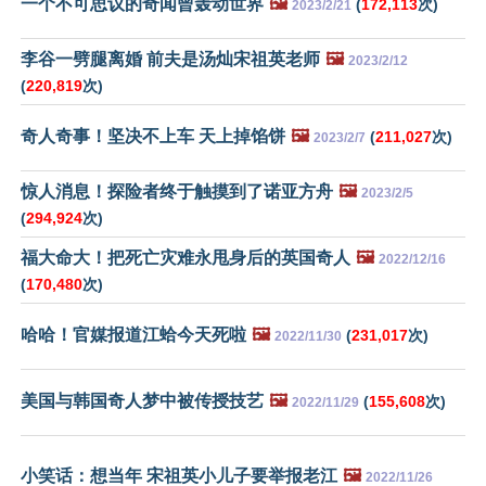
一个不可思议的奇闻曾轰动世界
🖼️
(
172,113
次)
2023/2/21
李谷一劈腿离婚 前夫是汤灿宋祖英老师
🖼️
2023/2/12
(
220,819
次)
奇人奇事！坚决不上车 天上掉馅饼
🖼️
(
211,027
次)
2023/2/7
惊人消息！探险者终于触摸到了诺亚方舟
🖼️
2023/2/5
(
294,924
次)
福大命大！把死亡灾难永甩身后的英国奇人
🖼️
2022/12/16
(
170,480
次)
哈哈！官媒报道江蛤今天死啦
🖼️
(
231,017
次)
2022/11/30
美国与韩国奇人梦中被传授技艺
🖼️
(
155,608
次)
2022/11/29
小笑话：想当年 宋祖英小儿子要举报老江
🖼️
2022/11/26