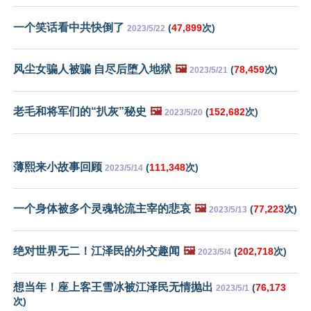
一个笑话看中共快倒了
(
47,899
次)
2023/5/22
风尘女骗人被骗 自尽后堕入地狱
🖼️
(
78,459
次)
2023/5/21
老毛和将军们的“扒灰”秘史
🖼️
(
152,682
次)
2023/5/20
薄熙来小故事回顾
(
111,348
次)
2023/5/14
一个身体被多个灵魂轮流主宰的悲哀
🖼️
(
77,223
次)
2023/5/13
绝对世界无二！江泽民的外交趣闻
🖼️
(
202,718
次)
2023/5/4
想当年！座上客王雪冰被江泽民无情抛出
(
76,173
2023/5/1
次)