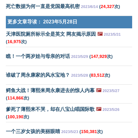
死亡数据为何一直是党国最高机密
(
24,327
次)
2023/6/14
更多文章导读：
2023年5月28日
天津医院厕所标示全是英文 网友揭示原因
🖼️
2023/5/31
(
16,975
次)
瞧！一个两岁娃与母亲的对话
(
147,929
次)
2023/5/29
谁破了周永康家的风水宝地？
(
83,512
次)
2023/5/28
鳄鱼大战！薄熙来周永康进去的惊人内幕
🖼️
2023/5/27
(
114,866
次)
爹死了薄熙来不哭，却在八宝山唱国际歌
🖼️
2023/5/26
(
100,190
次)
一个三岁女孩的美丽眼睛
(
150,381
次)
2023/5/23