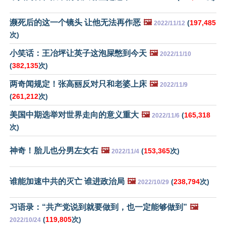
濒死后的这一个镜头 让他无法再作恶
🖼️
(
197,485
2022/11/12
次)
小笑话：王冶坪让英子这泡屎憋到今天
🖼️
2022/11/10
(
382,135
次)
两奇闻规定！张高丽反对只和老婆上床
🖼️
2022/11/9
(
261,212
次)
美国中期选举对世界走向的意义重大
🖼️
(
165,318
2022/11/6
次)
神奇！胎儿也分男左女右
🖼️
(
153,365
次)
2022/11/4
谁能加速中共的灭亡 谁进政治局
🖼️
(
238,794
次)
2022/10/29
习语录：“共产党说到就要做到，也一定能够做到”
🖼️
(
119,805
次)
2022/10/24