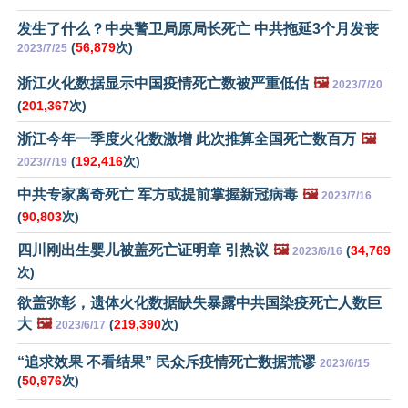
发生了什么？中央警卫局原局长死亡 中共拖延3个月发丧
(
56,879
次)
2023/7/25
浙江火化数据显示中国疫情死亡数被严重低估
🖼️
2023/7/20
(
201,367
次)
浙江今年一季度火化数激增 此次推算全国死亡数百万
🖼️
(
192,416
次)
2023/7/19
中共专家离奇死亡 军方或提前掌握新冠病毒
🖼️
2023/7/16
(
90,803
次)
四川刚出生婴儿被盖死亡证明章 引热议
🖼️
(
34,769
2023/6/16
次)
欲盖弥彰，遗体火化数据缺失暴露中共国染疫死亡人数巨
大
🖼️
(
219,390
次)
2023/6/17
“追求效果 不看结果” 民众斥疫情死亡数据荒谬
2023/6/15
(
50,976
次)