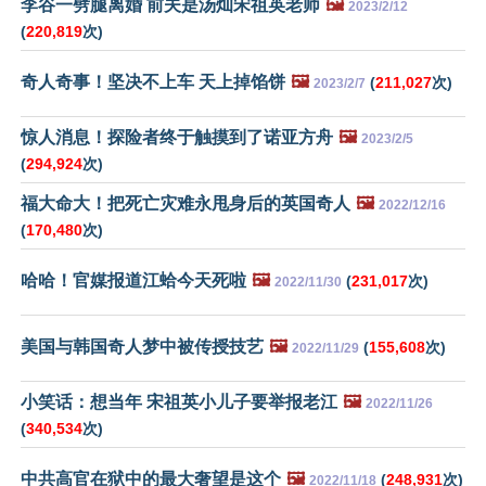
李谷一劈腿离婚 前夫是汤灿宋祖英老师
🖼️
2023/2/12
(
220,819
次)
奇人奇事！坚决不上车 天上掉馅饼
🖼️
(
211,027
次)
2023/2/7
惊人消息！探险者终于触摸到了诺亚方舟
🖼️
2023/2/5
(
294,924
次)
福大命大！把死亡灾难永甩身后的英国奇人
🖼️
2022/12/16
(
170,480
次)
哈哈！官媒报道江蛤今天死啦
🖼️
(
231,017
次)
2022/11/30
美国与韩国奇人梦中被传授技艺
🖼️
(
155,608
次)
2022/11/29
小笑话：想当年 宋祖英小儿子要举报老江
🖼️
2022/11/26
(
340,534
次)
中共高官在狱中的最大奢望是这个
🖼️
(
248,931
次)
2022/11/18