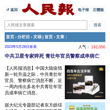
↺ 返回 
电子报
正體版
首页
分栏目
灾祸
首页
文章
›
›
|
›
：
2023年5月28日
发表
人气：
192,050
中共卫星专家猝死 青壮年官员警察成串病亡
【人民报消息】中国大陆疫情
新一轮升温之际，中共青壮年
官员、警察病亡消息不断。近
一周内传出多名中共青壮年官
员成串病亡消息。

据大纪元专题部记者东方皓综