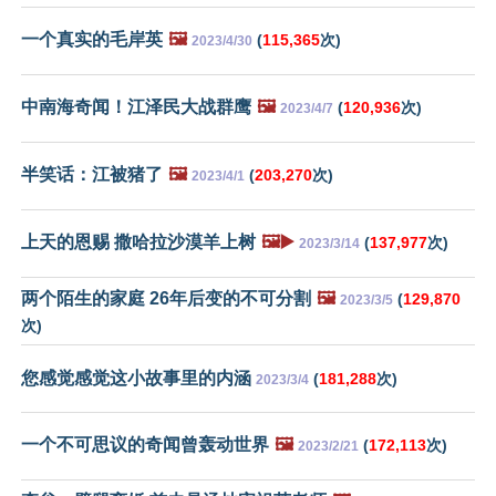
一个真实的毛岸英
🖼️
(
115,365
次)
2023/4/30
中南海奇闻！江泽民大战群鹰
🖼️
(
120,936
次)
2023/4/7
半笑话：江被猪了
🖼️
(
203,270
次)
2023/4/1
上天的恩赐 撒哈拉沙漠羊上树
🖼️▶️
(
137,977
次)
2023/3/14
两个陌生的家庭 26年后变的不可分割
🖼️
(
129,870
2023/3/5
次)
您感觉感觉这小故事里的内涵
(
181,288
次)
2023/3/4
一个不可思议的奇闻曾轰动世界
🖼️
(
172,113
次)
2023/2/21