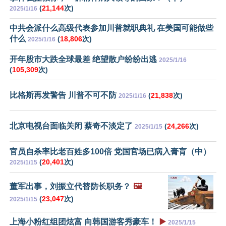
(
21,144
次)
2025/1/16
中共会派什么高级代表参加川普就职典礼 在美国可能做些
什么
(
18,806
次)
2025/1/16
开年股市大跌全球最差 绝望散户纷纷出逃
2025/1/16
(
105,309
次)
比格斯再发警告 川普不可不防
(
21,838
次)
2025/1/16
北京电视台面临关闭 蔡奇不淡定了
(
24,266
次)
2025/1/15
官员自杀率比老百姓多100倍 党国官场已病入膏肓（中）
(
20,401
次)
2025/1/15
董军出事，刘振立代替防长职务？
🖼️
(
23,047
次)
2025/1/15
上海小粉红组团炫富 向韩国游客秀豪车！
▶️
2025/1/15