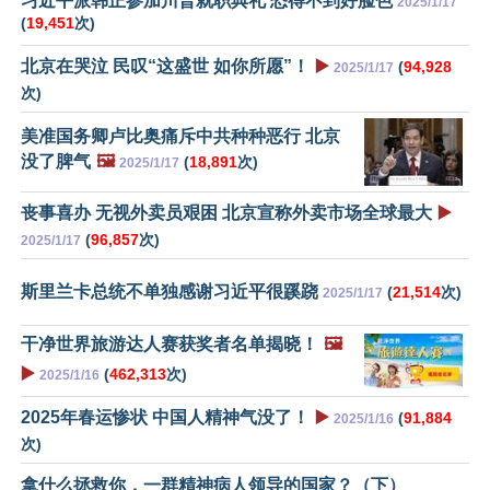
习近平派韩正参加川普就职典礼 恐得不到好脸色
2025/1/17
(
19,451
次)
北京在哭泣 民叹“这盛世 如你所愿”！
▶️
(
94,928
2025/1/17
次)
美准国务卿卢比奥痛斥中共种种恶行 北京
没了脾气
🖼️
(
18,891
次)
2025/1/17
丧事喜办 无视外卖员艰困 北京宣称外卖市场全球最大
▶️
(
96,857
次)
2025/1/17
斯里兰卡总统不单独感谢习近平很蹊跷
(
21,514
次)
2025/1/17
干净世界旅游达人赛获奖者名单揭晓！
🖼️
▶️
(
462,313
次)
2025/1/16
2025年春运惨状 中国人精神气没了！
▶️
(
91,884
2025/1/16
次)
拿什么拯救你，一群精神病人领导的国家？（下）