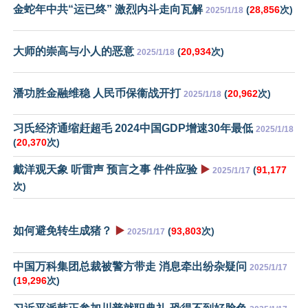
金蛇年中共“运已终” 激烈内斗走向瓦解
(
28,856
次)
2025/1/18
大师的崇高与小人的恶意
(
20,934
次)
2025/1/18
潘功胜金融维稳 人民币保衞战开打
(
20,962
次)
2025/1/18
习氏经济通缩赶超毛 2024中国GDP增速30年最低
2025/1/18
(
20,370
次)
戴洋观天象 听雷声 预言之事 件件应验
▶️
(
91,177
2025/1/17
次)
如何避免转生成猪？
▶️
(
93,803
次)
2025/1/17
中国万科集团总裁被警方带走 消息牵出纷杂疑问
2025/1/17
(
19,296
次)