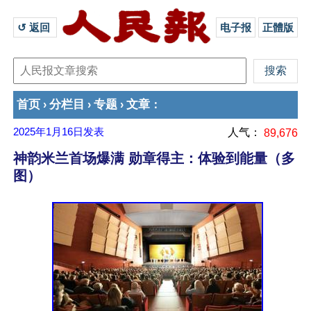
↺ 返回 
电子报
正體版
首页
分栏目
专题
文章
›
›
›
：
2025年1月16日
发表
人气：
89,676
神韵米兰首场爆满 勋章得主：体验到能量（多
图）