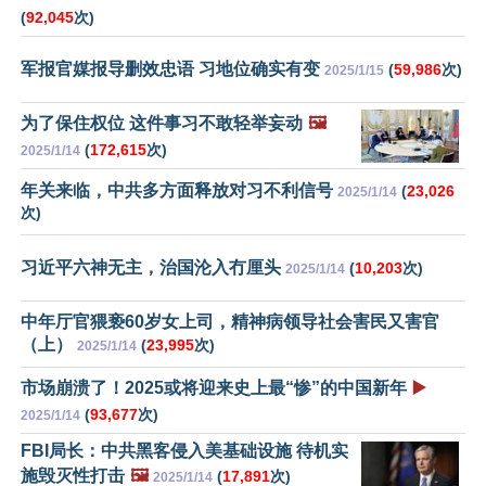
(
92,045
次)
军报官媒报导删效忠语 习地位确实有变
(
59,986
次)
2025/1/15
为了保住权位 这件事习不敢轻举妄动
🖼️
(
172,615
次)
2025/1/14
年关来临，中共多方面释放对习不利信号
(
23,026
2025/1/14
次)
习近平六神无主，治国沦入冇厘头
(
10,203
次)
2025/1/14
中年厅官猥亵60岁女上司，精神病领导社会害民又害官
（上）
(
23,995
次)
2025/1/14
市场崩溃了！2025或将迎来史上最“惨”的中国新年
▶️
(
93,677
次)
2025/1/14
FBI局长：中共黑客侵入美基础设施 待机实
施毁灭性打击
🖼️
(
17,891
次)
2025/1/14