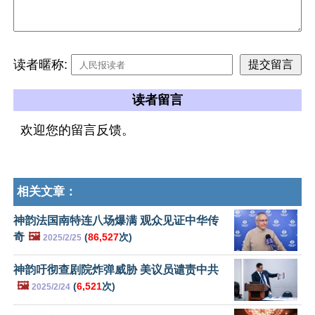
读者暱称:
读者留言
欢迎您的留言反馈。
相关文章：
神韵法国南特连八场爆满 观众见证中华传
奇
🖼️
(
86,527
次)
2025/2/25
神韵吁彻查剧院炸弹威胁 美议员谴责中共
🖼️
(
6,521
次)
2025/2/24