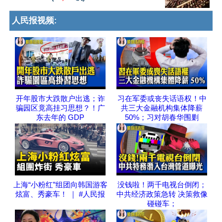
人民报视频:
开年股市大跌散户出逃；诈
习在军委或丧失话语权！中
骗园区竟高挂习思想？！广
共三大金融机构集体降薪
东去年的 GDP
50%；习对胡春华围剿
上海“小粉红”组团向韩国游客
没钱啦！两千电视台倒闭；
炫富、秀豪车！ ｜ #人民报
中共经济政策急转 决策救像
碰碰车；