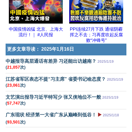
中国疫情凶猛 北京、上海大
PPI连续27月下跌 通缩阴霾
流行！｜ #人民报
挥之不去；习再度吹起反腐
败“冲锋号”
更多文章导读：
2025年1月16日
中越报导高层通话有差异 习还能出访越南？
2025/1/19
(
21,057
次)
江苏省军区表态不提“习主席” 省委书记啥态度？
2025/1/19
(
23,061
次)
文艺演出报导习近平特写少 张又侠地位不一般
2025/1/19
(
57,747
次)
广东现状 经济第一大省广东从巅峰到低谷！
▶️
2025/1/18
(
93,501
次)