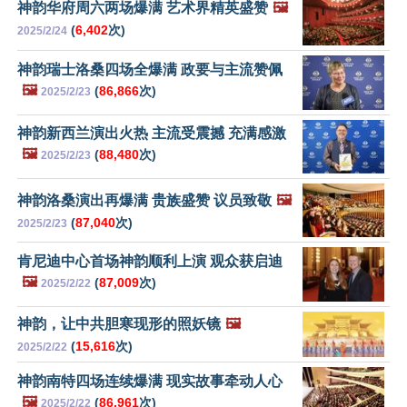
神韵华府周六两场爆满 艺术界精英盛赞
🖼️
(
6,402
次)
2025/2/24
神韵瑞士洛桑四场全爆满 政要与主流赞佩
🖼️
(
86,866
次)
2025/2/23
神韵新西兰演出火热 主流受震撼 充满感激
🖼️
(
88,480
次)
2025/2/23
神韵洛桑演出再爆满 贵族盛赞 议员致敬
🖼️
(
87,040
次)
2025/2/23
肯尼迪中心首场神韵顺利上演 观众获启迪
🖼️
(
87,009
次)
2025/2/22
神韵，让中共胆寒现形的照妖镜
🖼️
(
15,616
次)
2025/2/22
神韵南特四场连续爆满 现实故事牵动人心
🖼️
(
86,961
次)
2025/2/22