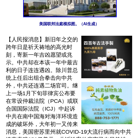
美国联邦法庭模拟图。（AI生成）
【人民报消息】新旧年之交的
跨年日是祈天祷地的高光时
刻，寄新一年吉凶愿望或兆
示。中共却在本该一年中最吉
利的日子连连遇凶。除川普总
统上任后出组合拳击向中共
外，中共还连遇二场官司。继
上一场1月下旬菲律宾公布要
在常设仲裁法院（PCA）或联
合国国际法院（ICJ）中起诉
中共在南中国海对海洋环境造
成的破坏外，大年初一又传来
消息，美国密苏里州就COVID-19大流行病而向中共