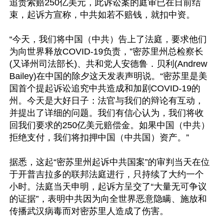
追责索赔250亿美元，此诉讼案的庭审已在日前结
束，起诉方宣称，中共如若不赔钱，就扣中资。

“今天，我们将中国（中共）告上了法庭，要求他们
为向世界释放COVID-19负责，”密苏里州总检察长
(又译州司法部长)、共和党人安德鲁．贝利(Andrew 
Bailey)在中国的除夕这天发表声明说。“密苏里是美
国首个提起诉讼追究中共造成和加剧COVID-19的
州。今天是大好日子：法官与我们的辩论有互动，
并提出了详细的问题。我们有信心认为，我们将收
回我们要求的250亿美元赔偿金。如果中国（中共）
拒绝支付，我们将扣押中国（中共国）资产。”

据悉，这起“密苏里州起诉中共国案”的审判当天在位
于开普吉拉多的联邦法庭进行，只持续了大约一个
小时。法庭当天申明，起诉方呈交了“大量无可争议
的证据”，表明中共因为向全世界恶意隐瞒、施放和
传播武汉病毒而对密苏里人造成了伤害。
