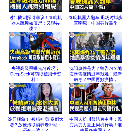
过年防刺探引非议！春晚机
春晚机器人翻车 退场时脚步
器人跳舞如僵尸；又现共
直哆嗦！中国芯片靠偷
谍？！
央视高级黑曝光习近况；
沈阳事件是为了警告习？地
DeepSeek可窃取信用卡资
震暴雪疫情过年艰难！或新
料！
病毒？中国再掀疫情；
诡异现象！“被精神病”案例大
中国人盼川普结束中共；民
增？放鞭炮取消养老补贴；
变兵变力量正伺机行动！谁
还有一波！？
害最多中国人？