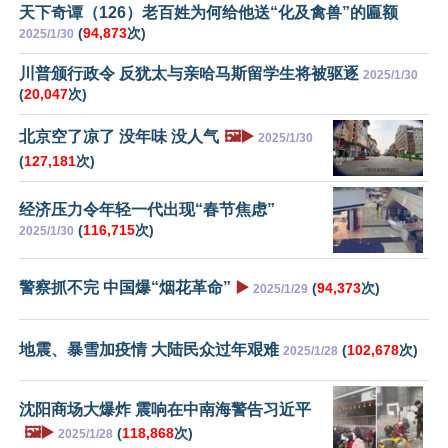
天下奇谭（126）老百姓为何给他送“化及禽兽”的匾额
(
94,873
次)
2025/1/30
川普颁行政令 反犹太与亲哈马斯留学生将被驱逐
2025/1/30
(
20,047
次)
北京空了凉了 没年味 没人气
🖼️▶️
2025/1/30
(
127,181
次)
经济压力令年轻一代出现“春节焦虑”
(
116,715
次)
2025/1/30
警察抓不完 中国爆“烟花革命”
▶️
(
94,373
次)
2025/1/29
地震、暴雪加疫情 大陆民众过年艰难
(
102,678
次)
2025/1/28
沈阳商场大爆炸 震响在中南海警告习近平
🖼️▶️
(
118,868
次)
2025/1/28