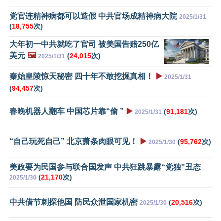
党官连精神病都可以造假 中共官场成精神病大院
2025/1/31
(
18,755
次)
大年初一中共就吃了官司 被美国告赔250亿
美元
🖼️
(
24,015
次)
2025/1/31
秦始皇陵惊天秘密 四十年不敢挖掘真相！
▶️
2025/1/31
(
94,457
次)
春晚机器人翻车 中国芯片靠“偷 ”
▶️
(
91,181
次)
2025/1/31
“自己玩死自己” 北京萧条肉眼可见！
▶️
(
95,762
次)
2025/1/30
美政要为民国参与联合国发声 中共狂跳暴露“党独”丑态
(
21,170
次)
2025/1/30
中共借节刺探他国 防民众泄国家机密
(
20,516
次)
2025/1/30