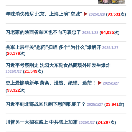
年味消失殆尽 北京、上海上演“空城”
▶️
(
93,531
次)
2025/1/28
习老家的陕西省军区也不向习表忠了
(
64,035
次)
2025/1/28
共军上层年关“慰问”扫瞄 多个“为什么”难解开
2025/1/27
(
20,176
次)
习近平考察刚走 沈阳大东副食品商场外即发生爆炸
(
21,549
次)
2025/1/27
史上最惨淡新年 萧条、没钱、绝望、迷茫！
▶️
2025/1/27
(
93,322
次)
习近平到北部战区只剩下慰问职能了？
(
23,641
次)
2025/1/27
川普另一大招在路上 中共雪上加霜
(
24,267
次)
2025/1/27