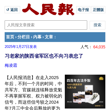
↺ 返回 
电子报
正體版
首页
分栏目
内幕
文章
›
›
›
：
2025年1月27日
发表
人气：
64,035
习老家的陕西省军区也不向习表忠了
梅凌霜
【人民报消息】在走入2025
年后，不到一个月的时间，中
共军方、官媒就连续释放党魁
不再掌握军权、权力被弱化的
信号，而这些信号较之2024
年7月三中全会后释放的更为