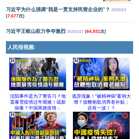
习近平为什么强调“我是一贯支持民营企业的”？
2025/3/3
(
7,677
次)
习近平王岐山权力争夺激烈
(
64,931
次)
2025/2/27
人民报视频:
沈阳事件是为了警告习？地
诡异现象！“被精神病”案例大
震暴雪疫情过年艰难！或新
增？放鞭炮取消养老补贴；
病毒？中国再掀疫情；
还有一波！？