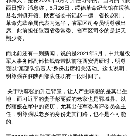
郓城人，是在2024年5月才升任司令的。当时的《陕
西日报》消息称，5月26日，绥德革命纪念馆在绥德
县名州镇开馆。陕西省委书记赵一德，省长赵刚，
革命先辈亲属代表习远平，省军区司令员明尊强出
席。此前担任陕西省委常委、省军区司令的是赵天
翔少将。

而此前还有一则新闻，说的是2021年5月，中共退役
军人事务部副部长钱锋带队前往西安调研时，明尊
强以“某部队负责人”身份出席相关活动。这也说明，
明尊强在驻陕西部队任职有一段时间了。

 关于明尊强的升迁背景，让人产生联想的是其出生
地，而习近平的妻子彭丽媛的老家也是郓城县。以
彭丽媛在军中的资历，尤其出任军委考评委员会主
任，明尊强以老乡的身份走其门路，也不是不可能
的。
