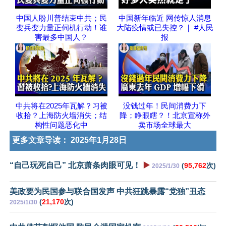
中国人盼川普结束中共；民
中国新年临近 网传惊人消息
变兵变力量正伺机行动！谁
大陆疫情或已失控？｜ #人民
害最多中国人？
报
中共将在2025年瓦解？习被
没钱过年！民间消费力下
收拾？上海防火墙消失；结
降；睁眼瞎？！北京宣称外
构性问题恶化中
卖市场全球最大
更多文章导读：
2025年1月28日
“自己玩死自己” 北京萧条肉眼可见！
▶️
(
95,762
次)
2025/1/30
美政要为民国参与联合国发声 中共狂跳暴露“党独”丑态
(
21,170
次)
2025/1/30