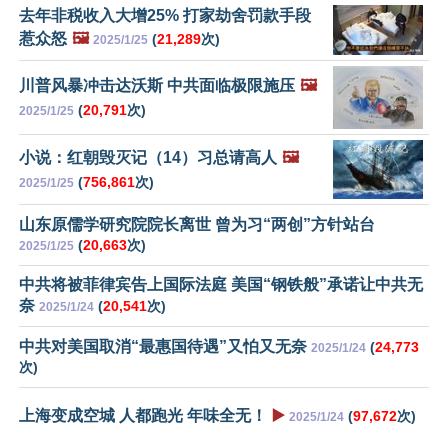
去年非税收入大增25% 打家劫舍罚款手段
惹众怒
🖼️
(
21,289
次)
2025/1/25
川普风暴冲击达沃斯 中共面临极限施压
🖼️
(
20,791
次)
2025/1/25
小说：红朝毁灭记（14）习总请高人
🖼️
(
756,861
次)
2025/1/25
山东原儒学研究院院长离世 曾为习“两创”方针站台
(
20,663
次)
2025/1/25
中共将被菲律宾告上国际法庭 美国“钢铁般”承诺让中共无
奈
(
20,541
次)
2025/1/24
中共对美国取消“最惠国待遇”又怕又无奈
(
24,773
2025/1/24
次)
上海变成空城 人都跑光 年味全无！
▶️
(
97,672
次)
2025/1/24