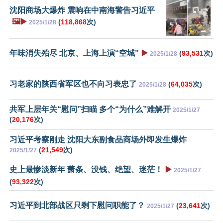
沈阳商场大爆炸 震响在中南海警告习近平
🖼️▶️
(
118,868
次)
2025/1/28
年味消失殆尽 北京、上海上演“空城”
▶️
(
93,531
次)
2025/1/28
习老家的陕西省军区也不向习表忠了
(
64,035
次)
2025/1/28
共军上层年关“慰问”扫瞄 多个“为什么”难解开
2025/1/27
(
20,176
次)
习近平考察刚走 沈阳大东副食品商场外即发生爆炸
(
21,549
次)
2025/1/27
史上最惨淡新年 萧条、没钱、绝望、迷茫！
▶️
2025/1/27
(
93,322
次)
习近平到北部战区只剩下慰问职能了？
(
23,641
次)
2025/1/27