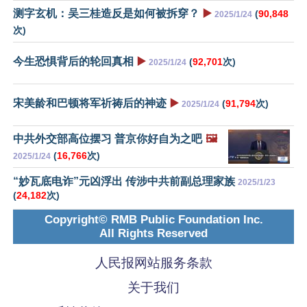
测字玄机：吴三桂造反是如何被拆穿？
▶️
(
90,848
2025/1/24
次)
今生恐惧背后的轮回真相
▶️
(
92,701
次)
2025/1/24
宋美龄和巴顿将军祈祷后的神迹
▶️
(
91,794
次)
2025/1/24
中共外交部高位摆习 普京你好自为之吧
🖼️
(
16,766
次)
2025/1/24
“妙瓦底电诈”元凶浮出 传涉中共前副总理家族
2025/1/23
(
24,182
次)
Copyright© RMB Public Foundation Inc.
All Rights Reserved
人民报网站服务条款
关于我们