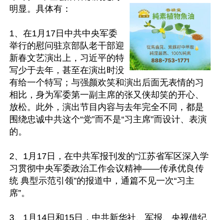
明显。具体有：

1、在1月17日中共中央军委
举行的慰问驻京部队老干部迎
新春文艺演出上，习近平的特
写少于去年，甚至在演出时没
有给一个特写；与强颜欢笑和演出后面无表情的习
相比，身为军委第一副主席的张又侠却笑的开心、
放松。此外，演出节目内容与去年完全不同，都是
围绕忠诚中共这个“党”而不是“习主席”而设计、表演
的。

2、1月17日，在中共军报刊发的“江苏省军区深入学
习贯彻中央军委政治工作会议精神——传承优良传
统 典型示范引领”的报道中，通篇不见一次“习主
席”。

3、1月14日和15日，中共新华社、军报、央视借纪