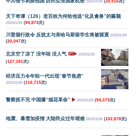
中共借节刺探他国 防民众泄国家机密
(
20,516
次)
2025/1/30
天下奇谭（126）老百姓为何给他送“化及禽兽”的匾额
(
94,873
次)
2025/1/30
川普颁行政令 反犹太与亲哈马斯留学生将被驱逐
2025/1/30
(
20,047
次)
北京空了凉了 没年味 没人气
🖼️▶️
2025/1/30
(
127,181
次)
经济压力令年轻一代出现“春节焦虑”
(
116,715
次)
2025/1/30
警察抓不完 中国爆“烟花革命”
▶️
(
94,373
次)
2025/1/29
地震、暴雪加疫情 大陆民众过年艰难
(
102,678
次)
2025/1/28