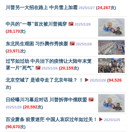
川普另一大招在路上 中共雪上加霜
(
24,267
次)
2025/1/27
中共的“一尊”首次被川普揭穿
🖼️
2025/1/26
(
28,170
次)
东北民生艰困 习扑腾作秀挨轰
🖼️
2025/1/26
(
23,971
次)
过节如过劫 中共治下的疫情让大陆年末笼
罩一片“死气”
🖼️
(
20,159
次)
2025/1/26
北京空城了 是谁夺走了北京年味？ ！
▶️
(
94,526
2025/1/26
次)
日经曝川习幕后对话 川普拆弹中俄联盟
🖼️
(
20,592
次)
2025/1/26
百业萧条 前景迷茫 中国人哀叹过年如过关！
▶️
2025/1/25
(
96,670
次)