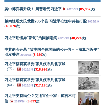
美中博弈再升级！ 川普看死习近平
▶️
(
85,952
次)
2025/3/9
越南惊现戈氏裁撤705个县 习近平心慌中共被打脸
2025/3/9
(
46,676
次)
习近平用怪异“新词”治国被嘲笑
(
48,224
次)
2025/3/8
中共两会开幕 “致中国全体国民的公开信－－清算习近平”
引发关注
(
8,920
次)
2025/3/6
习近平稿费宴常委 张又侠布兵北京城
（下）
🖼️
(
318,996
次)
2025/3/5
习近平稿费宴常委 张又侠布兵北京城
（中）
🖼️
(
317,195
次)
2025/3/4
习近平支持民企？受迫害企业家：谎言不可
信
🖼️
(
8,693
次)
2025/3/4