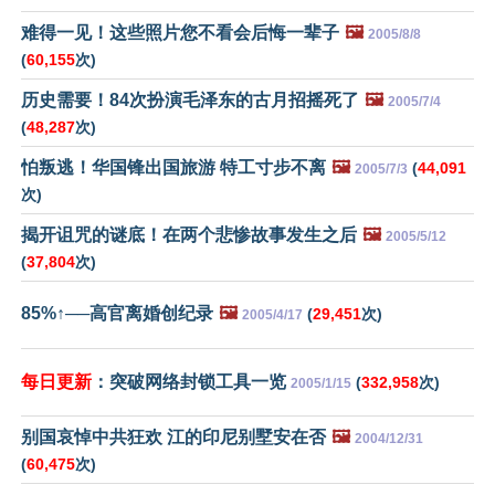
难得一见！这些照片您不看会后悔一辈子
🖼️
2005/8/8
(
60,155
次)
历史需要！84次扮演毛泽东的古月招摇死了
🖼️
2005/7/4
(
48,287
次)
怕叛逃！华国锋出国旅游 特工寸步不离
🖼️
(
44,091
2005/7/3
次)
揭开诅咒的谜底！在两个悲惨故事发生之后
🖼️
2005/5/12
(
37,804
次)
85%↑──高官离婚创纪录
🖼️
(
29,451
次)
2005/4/17
每日更新
：突破网络封锁工具一览
(
332,958
次)
2005/1/15
别国哀悼中共狂欢 江的印尼别墅安在否
🖼️
2004/12/31
(
60,475
次)