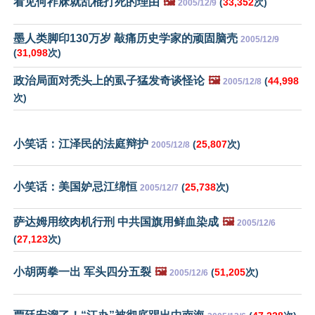
看见何祚庥就乱棍打死的理由
🖼️
(
33,352
次)
2005/12/9
墨人类脚印130万岁 敲痛历史学家的顽固脑壳
2005/12/9
(
31,098
次)
政治局面对秃头上的虱子猛发奇谈怪论
🖼️
(
44,998
2005/12/8
次)
小笑话：江泽民的法庭辩护
(
25,807
次)
2005/12/8
小笑话：美国妒忌江绵恒
(
25,738
次)
2005/12/7
萨达姆用绞肉机行刑 中共国旗用鲜血染成
🖼️
2005/12/6
(
27,123
次)
小胡两拳一出 军头四分五裂
🖼️
(
51,205
次)
2005/12/6