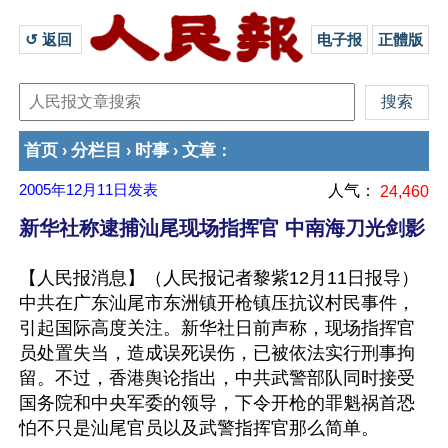
↺ 返回 
电子报
正體版
首页
分栏目
时事
文章
›
›
›
：
2005年12月11日
发表
人气：
24,460
新华社称逮捕汕尾现场指挥官 中南海刀光剑影
【人民报消息】（人民报记者黎紫12月11日报导）
中共在广东汕尾市东洲镇开枪镇压抗议村民事件，
引起国际高度关注。新华社日前声称，现场指挥官
员处置失当，造成误死误伤，已被依法实行刑事拘
留。不过，香港舆论指出，中共武警部队同时接受
国务院和中央军委的领导，下令开枪的罪魁祸首恐
怕不只是汕尾官员以及武警指挥官那么简单。