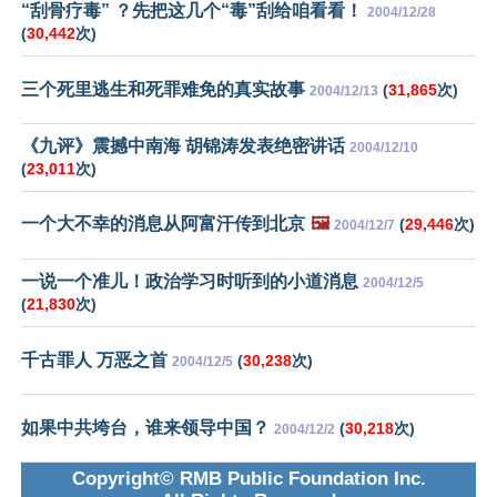
“刮骨疗毒” ？先把这几个“毒”刮给咱看看！
2004/12/28
(
30,442
次)
三个死里逃生和死罪难免的真实故事
(
31,865
次)
2004/12/13
《九评》震撼中南海 胡锦涛发表绝密讲话
2004/12/10
(
23,011
次)
一个大不幸的消息从阿富汗传到北京
🖼️
(
29,446
次)
2004/12/7
一说一个准儿！政治学习时听到的小道消息
2004/12/5
(
21,830
次)
千古罪人 万恶之首
(
30,238
次)
2004/12/5
如果中共垮台，谁来领导中国？
(
30,218
次)
2004/12/2
Copyright© RMB Public Foundation Inc.