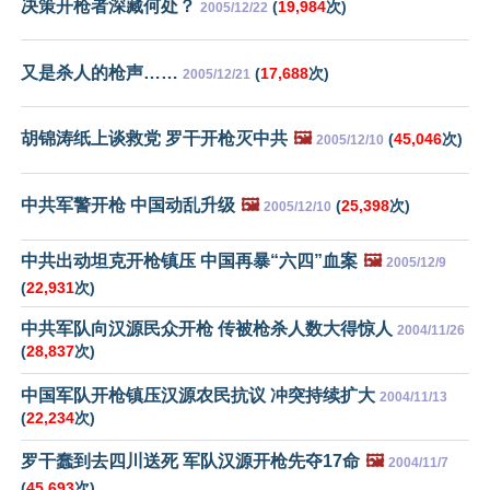
决策开枪者深藏何处？
(
19,984
次)
2005/12/22
又是杀人的枪声……
(
17,688
次)
2005/12/21
胡锦涛纸上谈救党 罗干开枪灭中共
🖼️
(
45,046
次)
2005/12/10
中共军警开枪 中国动乱升级
🖼️
(
25,398
次)
2005/12/10
中共出动坦克开枪镇压 中国再暴“六四”血案
🖼️
2005/12/9
(
22,931
次)
中共军队向汉源民众开枪 传被枪杀人数大得惊人
2004/11/26
(
28,837
次)
中国军队开枪镇压汉源农民抗议 冲突持续扩大
2004/11/13
(
22,234
次)
罗干蠢到去四川送死 军队汉源开枪先夺17命
🖼️
2004/11/7
(
45,693
次)