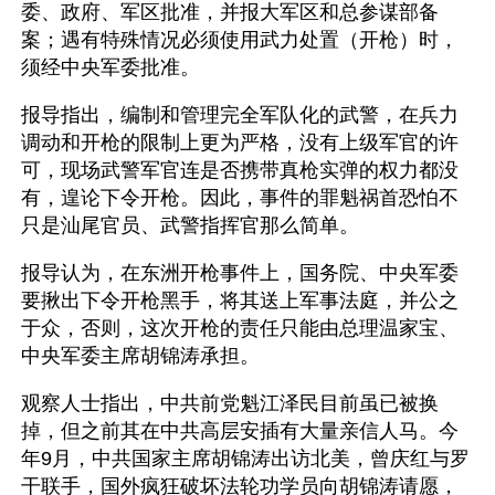
委、政府、军区批准，并报大军区和总参谋部备
案；遇有特殊情况必须使用武力处置（开枪）时，
须经中央军委批准。
报导指出，编制和管理完全军队化的武警，在兵力
调动和开枪的限制上更为严格，没有上级军官的许
可，现场武警军官连是否携带真枪实弹的权力都没
有，遑论下令开枪。因此，事件的罪魁祸首恐怕不
只是汕尾官员、武警指挥官那么简单。
报导认为，在东洲开枪事件上，国务院、中央军委
要揪出下令开枪黑手，将其送上军事法庭，并公之
于众，否则，这次开枪的责任只能由总理温家宝、
中央军委主席胡锦涛承担。
观察人士指出，中共前党魁江泽民目前虽已被换
掉，但之前其在中共高层安插有大量亲信人马。今
年9月，中共国家主席胡锦涛出访北美，曾庆红与罗
干联手，国外疯狂破坏法轮功学员向胡锦涛请愿，