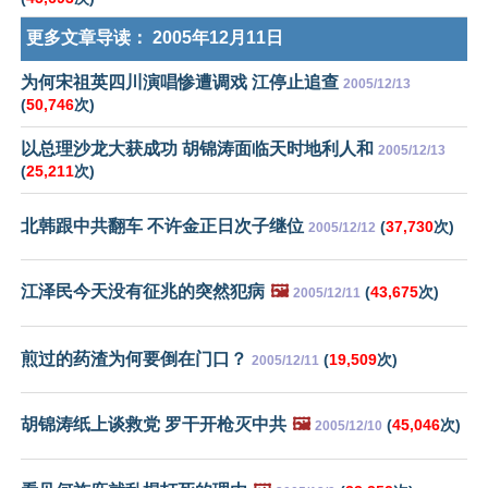
更多文章导读：
2005年12月11日
为何宋祖英四川演唱惨遭调戏 江停止追查
2005/12/13
(
50,746
次)
以总理沙龙大获成功 胡锦涛面临天时地利人和
2005/12/13
(
25,211
次)
北韩跟中共翻车 不许金正日次子继位
(
37,730
次)
2005/12/12
江泽民今天没有征兆的突然犯病
🖼️
(
43,675
次)
2005/12/11
煎过的药渣为何要倒在门口？
(
19,509
次)
2005/12/11
胡锦涛纸上谈救党 罗干开枪灭中共
🖼️
(
45,046
次)
2005/12/10