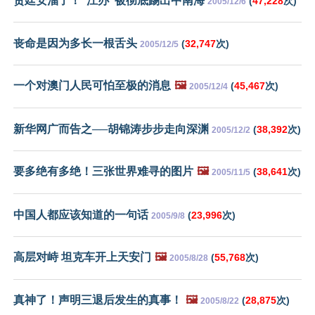
贾廷安溜了！“江办”被彻底踢出中南海
(
47,228
次)
2005/12/6
丧命是因为多长一根舌头
(
32,747
次)
2005/12/5
一个对澳门人民可怕至极的消息
🖼️
(
45,467
次)
2005/12/4
新华网广而告之──胡锦涛步步走向深渊
(
38,392
次)
2005/12/2
要多绝有多绝！三张世界难寻的图片
🖼️
(
38,641
次)
2005/11/5
中国人都应该知道的一句话
(
23,996
次)
2005/9/8
高层对峙 坦克车开上天安门
🖼️
(
55,768
次)
2005/8/28
真神了！声明三退后发生的真事！
🖼️
(
28,875
次)
2005/8/22