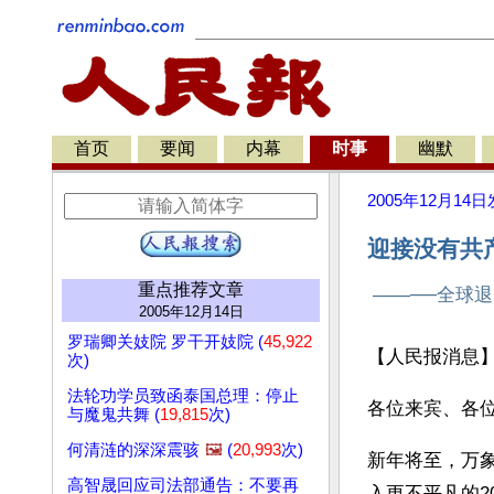
首页
要闻
内幕
时事
幽默
2005年12月14日
迎接没有共产
重点推荐文章
——──全球退
2005年12月14日
罗瑞卿关妓院 罗干开妓院 (
45,922
【人民报消息
次)
法轮功学员致函泰国总理：停止
各位来宾、各
与魔鬼共舞 (
19,815
次)
何清涟的深深震骇
🖼️
(
20,993
次)
新年将至，万象
高智晟回应司法部通告：不要再
入更不平凡的2