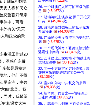
出中南海 (
47,228
次)
剥去了画皮和伪装
26. 一个对澳门人民可怕至极的消
天灾人祸和民众
息
🖼️
(
45,467
次)
兽恶警强奸母亲
27. 胡锦涛纸上谈救党 罗干开枪灭
中共
🖼️
(
45,046
次)
事件中，可看
28. 政治局面对秃头上的虱子猛发
中外有关“天灭
奇谈怪论
🖼️
(
44,998
次)
何人和政党的意
29. 江泽民今天没有征兆的突然犯
病
🖼️
(
43,675
次)
30. 一个现代神奇！张德江澳洲所
遇震惊中南海
🖼️
(
41,476
次)
东生活工作过20
31. 众诸侯比江家帮横 小胡试让粪
察，深感广东侨
坑散发清香
🖼️
(
39,182
次)
广东都是最稳定
32. 又一个更厉害的定时炸弹：高
智晟三致胡锦涛温家宝公开信
境地，他们不得
(
39,106
次)
汕尾东洲，中共
33. 塞内加尔与中共复交的启示
🖼️
(
39,036
次)
六四”悲剧。我
34. 新华网广而告之──胡锦涛步
；同时，我希望
步走向深渊 (
38,392
次)
评”和退党大潮
35. 北韩跟中共翻车 不许金正日次