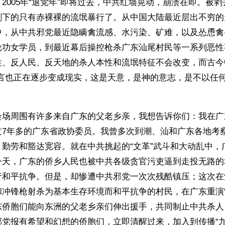
2005年“退党年”即将过去，中共红墙晃动，崩溃在即。被
剩下的只有赤裸裸的流氓暴行了。从中国大陆最近层出不穷的
中，从中共邪党最近隐瞒禽流感、水污染、矿难，以及怂恿禽
轮功女学员，到最近幕后操控枪杀广东汕尾村民等一系列恶性
性、反人民、反天地的杀人本性和流氓特征不会改变，而古今
预言也正在逐步变成现实，这是天意，是神的意志，是不以任
会场周围有许多来自广东的父老乡亲，我想告诉你们：我在广
过7年多的广东省政协委员。我曾多次到潮、汕和广东各地考
、勤劳和豁达宽容。就在中共挑起的“文革”武斗和大动乱中，
今天，广东的侨乡人民也被中共各级贪官污吏逼到走投无路的
行和平抗争。但是，却惨遭中共邪党一次次残酷镇压；这次在
和冲锋枪射杀为基本生存环境而和平抗争的村民，在广东重演“
东侨胞们能向东洲的父老乡亲们伸出援手，共同制止中共杀人
邪党报有希望和幻想的侨胞们，立即清醒过来，加入到传播“九