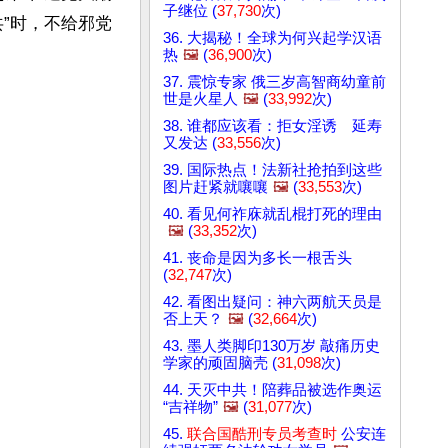
子继位 (
37,730
次)
”时，不给邪党
36. 大揭秘！全球为何兴起学汉语
热
🖼️
(
36,900
次)
37. 震惊专家 俄三岁高智商幼童前
世是火星人
🖼️
(
33,992
次)
38. 谁都应该看：拒女淫诱 延寿
又发达 (
33,556
次)
39. 国际热点！法新社抢拍到这些
图片赶紧就嚷嚷
🖼️
(
33,553
次)
40. 看见何祚庥就乱棍打死的理由
🖼️
(
33,352
次)
41. 丧命是因为多长一根舌头
(
32,747
次)
42. 看图出疑问：神六两航天员是
否上天？
🖼️
(
32,664
次)
43. 墨人类脚印130万岁 敲痛历史
学家的顽固脑壳 (
31,098
次)
44. 天灭中共！陪葬品被选作奥运
“吉祥物”
🖼️
(
31,077
次)
45.
联合国酷刑专员考查时
公安连