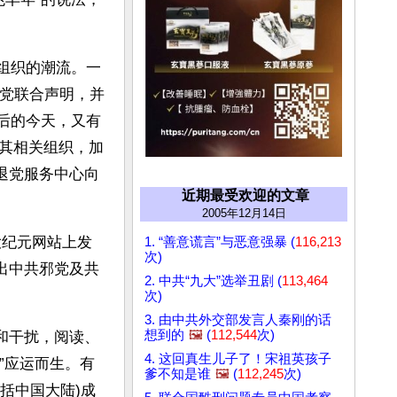
关组织的潮流。一
退党联合声明，并
年后的今天，又有
其相关组织，加
退党服务中心向
近期最受欢迎的文章
2005年12月14日
大纪元网站上发
1. “善意谎言”与恶意强暴 (
116,213
次)
出中共邪党及共
2. 中共“九大”选举丑剧 (
113,464
次)
3. 由中共外交部发言人秦刚的话
想到的
🖼️
(
112,544
次)
锁和干扰，阅读、
4. 这回真生儿子了！宋祖英孩子
”应运而生。有
爹不知是谁
🖼️
(
112,245
次)
括中国大陆)成