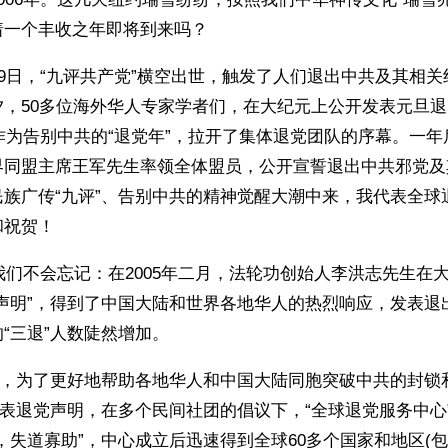
着一个丰收之年即将到来吗？
19日，“九评共产党”横空出世，触发了人们退出中共及其相
夕，50多位海外华人专家学者们，在大纪元上公开发表元旦
年作为告别中共的“退党年”，拉开了集体退党团队的序幕。一
界同盟主席王军先生率领全体盟员，公开宣誓退出中共邪党及
民族广传“九评”、告别中共的精神觉醒大潮中来，我代表全球
和祝贺！
，我们不会忘记：在2005年二月，法轮功创始人李洪志先生在
团声明”，得到了中国大陆和世界各地华人的热烈响应，发表退
“三退”人数陡然增加。
22日，为了更好地帮助各地华人和中国大陆同胞突破中共的封
发表退党声明，在多个民间社团的倡议下，“全球退党服务中心
，失道寡助”，中心成立后迅速得到全球60多个国家和地区(包