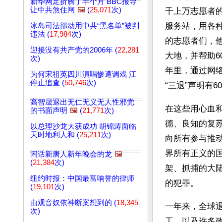
新华网足折腾了半个月 BBC报导
让中共煞住闸
🖼️
(
25,071
次)
千上万志愿者
服务站，用各
冰岛司法部动用中共“黑名单”被判
违法 (
17,984
次)
的志愿者们，
迎接没有共产党的2006年 (
22,281
大地，并帮助6
次)
年里，通过网
为何宋祖英四川演唱惨遭调戏 江
停止追查 (
50,746
次)
“三退”声明有6
高智晟退出无仁无义无人性邪党
在这些用心血
的书面声明
🖼️
(
21,771
次)
德、良知的复
以总理沙龙大获成功 胡锦涛面临
天时地利人和 (
25,211
次)
向所有参与推
界所有正义的
闲话新唐人新年晚会的龙
🖼️
(
21,384
次)
架、抓捕的大
纽约时报：中国最富响誉的律师
的犯罪。
(
19,101
次)
由观音奴依神断案想到的 (
18,345
一年来，全球
次)
工，以及许多政