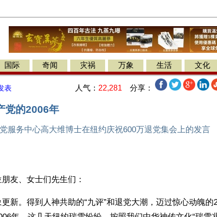
国际
奇闻
灾祸
万象
生活
文化
人气：
22,281
分享：
发表
党的2006年
党服务中心高大维博士在纽约庆祝600万退党集会上的发言
】
位朋友、女士们先生们：
更新。得到人神共助的“九评”和退党大潮，迈过惊心动魄的2
006年。这几天纽约瑞雪纷纷，按照我们中华神传文化“瑞雪