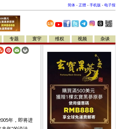
简体
-
正體
-
手机版
-
电子报
专题
寰宇
维权
视频
杂谈
005年，即将进
兆丰年”的说法，