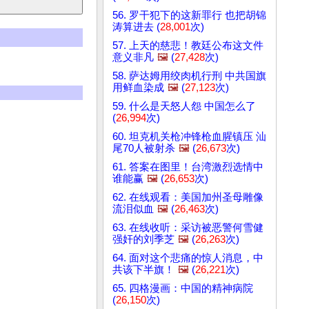
56. 罗干犯下的这新罪行 也把胡锦
涛算进去 (
28,001
次)
57. 上天的慈悲！教廷公布这文件
意义非凡
🖼️
(
27,428
次)
58. 萨达姆用绞肉机行刑 中共国旗
用鲜血染成
🖼️
(
27,123
次)
59. 什么是天怒人怨 中国怎么了
(
26,994
次)
60. 坦克机关枪冲锋枪血腥镇压 汕
尾70人被射杀
🖼️
(
26,673
次)
61. 答案在图里！台湾激烈选情中
谁能赢
🖼️
(
26,653
次)
62. 在线观看：美国加州圣母雕像
流泪似血
🖼️
(
26,463
次)
63. 在线收听：采访被恶警何雪健
强奸的刘季芝
🖼️
(
26,263
次)
64. 面对这个悲痛的惊人消息，中
共该下半旗！
🖼️
(
26,221
次)
65. 四格漫画：中国的精神病院
(
26,150
次)