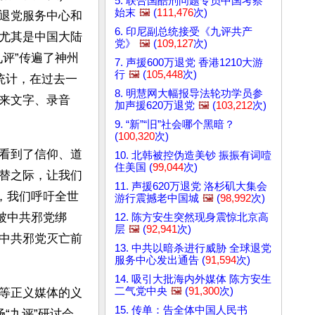
5. 联合国酷刑问题专员中国考察
始末
🖼️
(
111,476
次)
退党服务中心和
6. 印尼副总统接受《九评共产
尤其是中国大陆
党》
🖼️
(
109,127
次)
评”传遍了神州
7. 声援600万退党 香港1210大游
行
🖼️
(
105,448
次)
统计，在过去一
8. 明慧网大幅报导法轮功学员参
来文字、录音
加声援620万退党
🖼️
(
103,212
次)
9. “新”“旧”社会哪个黑暗？
(
100,320
次)
看到了信仰、道
10. 北韩被控伪造美钞 振振有词噎
住美国 (
99,044
次)
替之际，让我们
11. 声援620万退党 洛杉矶大集会
，我们呼吁全世
游行震撼老中国城
🖼️
(
98,992
次)
被中共邪党绑
12. 陈方安生突然现身震惊北京高
层
🖼️
(
92,941
次)
中共邪党灭亡前
13. 中共以暗杀进行威胁 全球退党
服务中心发出通告 (
91,594
次)
14. 吸引大批海内外媒体 陈方安生
二气党中央
🖼️
(
91,300
次)
等正义媒体的义
15. 传单：告全体中国人民书
“九评”研讨会