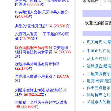
新华网广而告之──胡锦涛步步走
读者暱称:
向深渊 (
38,392
次)
中共绝活人变兽 天灭中共人兽分
(
24,674
次)
欢迎您的留言
典型的“党性秀丑态”
🖼️
(
23,501
次)
六百万人退党──了不起的民心巨
变 (
23,702
次)
忍无可忍 汕尾
联合国酷刑专员考查时
公安连续
中国正处在历
强奸两名法轮功女学员
🖼️
(
30,383
次)
从太石村到汕
摆脱中共才可能有两岸和平
汕尾溅血 经
(
22,177
次)
二炮高调反军
再也没人敢说不用唱戏了 (
20,998
次)
坦克-枪声-
作出三点批示
刘延东空降上海滩 胡锦涛关门打
江狗
🖼️
(
62,512
次)
汕尾枪声之
又是杀人的
大揭秘！全球为何兴起学汉语热
🖼️
(
36,900
次)