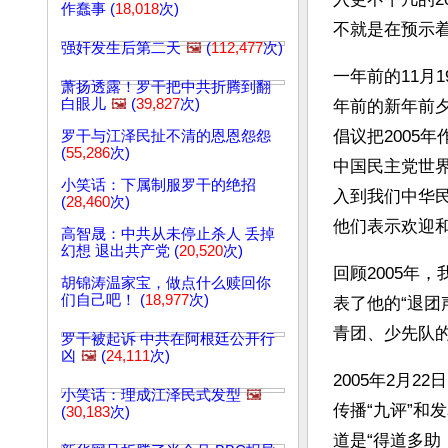
作蠢事 (
18,018
次)
不就是在预示
强奸发生后第二天
🖼️
(
112,477
次)
一年前的11月
萧扬透露！罗干把中共折腾到翻
白眼儿
🖼️
(
39,827
次)
年前的新年前
倡议把2005
罗干与江泽民扯不清的恩恩怨怨
(
55,286
次)
中国民主党世
小笑话：下属制服罗干的绝招
入到我们中华
(
28,460
次)
他们表示欢迎
高智晟：中共从未停止杀人 丢掉
幻想 退出共产党 (
20,520
次)
回顾2005年
胡锦涛温家宝，做点什么赎回你
们自己吧！ (
18,977
次)
表了他的“退
青团、少先队的
罗干被起诉 中共在阿根廷公开行
凶
🖼️
(
24,111
次)
2005年2月
小笑话：理成江泽民式发型
🖼️
传播“九评”和
(
30,183
次)
道是“得道多助