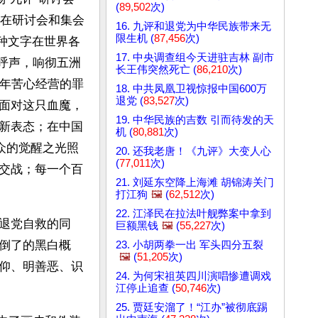
(
89,502
次)
士在研讨会和集会
16. 九评和退党为中华民族带来无
限生机 (
87,456
次)
多种文字在世界各
17. 中央调查组今天进驻吉林 副市
义呼声，响彻五洲
长王伟突然死亡 (
86,210
次)
多年苦心经营的罪
18. 中共凤凰卫视惊报中国600万
退党 (
83,527
次)
面对这只血魔，
19. 中华民族的吉数 引而待发的天
新表态；在中国
机 (
80,881
次)
众的觉醒之光照
20. 还我老唐！《九评》大变人心
(
77,011
次)
交战；每一个百
21. 刘延东空降上海滩 胡锦涛关门
打江狗
🖼️
(
62,512
次)
22. 江泽民在拉法叶舰弊案中拿到
退党自救的同
巨额黑钱
🖼️
(
55,227
次)
倒了的黑白概
23. 小胡两拳一出 军头四分五裂
🖼️
(
51,205
次)
仰、明善恶、识
24. 为何宋祖英四川演唱惨遭调戏
江停止追查 (
50,746
次)
25. 贾廷安溜了！“江办”被彻底踢