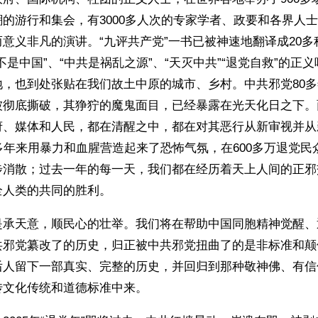
的游行和集会，有3000多人次的专家学者、政要和各界人
意义非凡的演讲。“九评共产党”一书已被神速地翻译成20
不是中国”、“中共是祸乱之源”、“天灭中共”“退党自救”的正
地，也到处张贴在我们故土中原的城市、乡村。中共邪党80
被彻底撕破，其狰狞的魔鬼面目，已经暴露在光天化日之下。
府、媒体和人民，都在清醒之中，都在对其恶行从新审视并从
多年来用暴力和血腥营造起来了恐怖气氛，在600多万退党民
步消散；过去一年的每一天，我们都在经历着天上人间的正邪
全人类的共同的胜利。
是承天意，顺民心的壮举。我们将在帮助中国同胞精神觉醒、
共邪党纂改了的历史，归正被中共邪党扭曲了的是非标准和颠
后人留下一部真实、完整的历史，并回归到那种敬神佛、有信
传文化传统和道德标准中来。