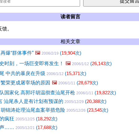
读者留言
反馈。
相关文章
再爆“群体事件”
🖼️
(
19,904
次)
2006/2/19
史时刻，一场巨变即将发生！
🖼️
(
26,143
次)
2006/1/12
尾 中共的暴戾在升级
(
15,371
次)
2006/1/12
济繁荣更成屠宰场的原因
🖼️
(
28,679
次)
2006/1/11
队国家化 高郭吁胡温彻查汕尾开枪
(
19,822
次)
2006/1/11
谎言 汕尾杀人是有计划有预谋的
(
20,388
次)
2005/12/29
 胡锦涛处理汕尾血案举措危险
(
23,545
次)
2005/12/26
后的疯狂
(
18,292
次)
2005/12/25
枪声……
(
17,688
次)
2005/12/21