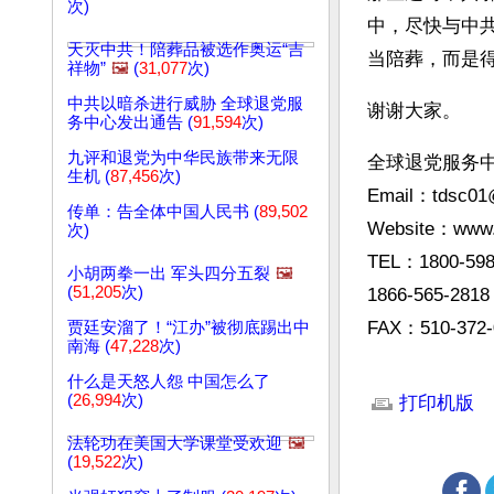
次)
中，尽快与中
天灭中共！陪葬品被选作奥运“吉
当陪葬，而是
祥物”
🖼️
(
31,077
次)
中共以暗杀进行威胁 全球退党服
谢谢大家。
务中心发出通告 (
91,594
次)
九评和退党为中华民族带来无限
全球退党服务
生机 (
87,456
次)
Email：
tdsc01
传单：告全体中国人民书 (
89,502
Website：www.t
次)
TEL：1800-598
小胡两拳一出 军头四分五裂
🖼️
(
51,205
次)
1866-565-2818
FAX：510-372-
贾廷安溜了！“江办”被彻底踢出中
南海 (
47,228
次)
文章网址: http://w
什么是天怒人怨 中国怎么了
(
26,994
次)
打印机版
法轮功在美国大学课堂受欢迎
🖼️
(
19,522
次)