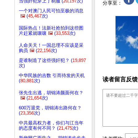
当强奸犯穿上了制服 (
20,197
次)
分享至：
一个对澳门人民可怕至极的消息
🖼️
(
45,467
次)
国际热点！法新社抢拍到这些图
片赶紧就嚷嚷
🖼️
(
33,553
次)
人命关天！一国总理不应该是采
购员
🖼️
(
22,156
次)
是谁制造了这些强奸犯？ (
19,897
次)
中华民族的吉数 引而待发的天机
读者留言反馈
(
80,881
次)
张先生出逃，胡锦涛颜面何在？
🖼️
(
21,654
次)
600万退党，胡锦涛出路何在？
(
23,356
次)
中共最高权力者，你们与江当年
的态度有何不同？ (
21,475
次)