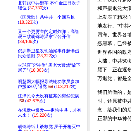
北韩跟中共翻车 不许金正日次子
继位 (
37,730
次)
和声援退党大潮
上发表了精彩而
《国际歌》杀中共一个回马枪
(
18,323
次)
地发行。“中共
又一个更厉害的定时炸弹：高智
四海、世界各
晟三致胡锦涛温家宝公开信
(
39,106
次)
恶黑幕，已经
俄罗斯卫星发现汕尾事件超惨烈
世界各国的政
民众愤慨 (
28,322
次)
大陆，中共50
火球直飞“神偷” 黑老大猛然“放下
耀下，正在逐
屠刀” (
18,363
次)
万退党，都是
明慧网大幅报导法轮功学员参加
声援620万退党
🖼️
(
103,212
次)
我们所做的，
江泽民今天没有征兆的突然犯病
时，还原被中
🖼️
(
43,675
次)
念，给我们的
在沉默中爆发──退垮中共，才有
未来！ (
19,220
次)
正邪的中华神
胡锦涛纸上谈救党 罗干开枪灭中