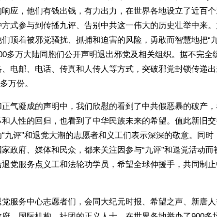
的响应，他们有钱出钱，有力出力，在世界各地设立了近百个
种方式参与到传播九评、告别中共这一伟大的历史壮举中来。
他们顶着被邪党骚扰、抓捕和迫害的风险，勇敢而智慧地把“九
00多万大陆同胞们公开声明退出邪党及相关组织。据不完全
络、电邮、电话、传真和人传人等方式，突破邪党封锁传递出
0多万份。
和正气凝成的声明中，我们欣慰的看到了中共假恶暴的破产，
苏和人性的回归，也看到了中华民族未来的希望。值此新旧交
动“九评”和退党大潮的志愿者和义工们表示深深的敬意。同时
国家政府、媒体和民众，都来关注因参与“九评”和退党活动而
陆退党服务点义工和法轮功学员，希望全球伸援手，共同制止
退党服务中心志愿者们，会同大纪元时报、希望之声、新唐人
府、国际机构、社团的正义人士，在世界各地举办了900多场