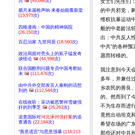
共
🖼️
(
45,046
次)
女士们先生们：
的中共邪党，
腊月未届枪声响 来春始能看新棠
(
19,979
次)
维权抗暴运动
四格漫画：中国的精神病院
般的中老龄法
(
26,150
次)
出：中共反人
百忍治家 九世同居 (
18,560
次)
中共”的各种
政治局面对秃头上的虱子猛发奇
愿而转移的。
谈怪论
🖼️
(
44,998
次)
联合国酷刑问题专员中国考察始
我注意到今天
末
🖼️
(
111,476
次)
多年，并兼任
由中共外交部发言人秦刚的话想
乡农民的善良
到的
🖼️
(
112,544
次)
的。然而到了
在线收听：采访被恶警何雪健强
不为生存而进
奸的刘季芝
🖼️
(
26,263
次)
竟然出动坦克
追查国际对
河北涿州强奸案
的追
查通告 (
22,184
次)
希望在场的广
“善意谎言”与恶意强暴 (
116,213
那些还对中共