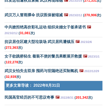
白发运动遭秋后算账 武汉再现维稳
🖼️
(
271,331
次)
2023/2/19
武汉万人冒雨撑伞 抗议医保被缩减
🖼️
(
270,906
次)
2023/2/12
中共掀拒绝高价彩礼运动 组织未婚女子签承诺书
🖼️
(
31,081
次)
2023/2/12
抗议居住区建大型垃圾场 武汉居民遭镇压
🖼️
2023/2/6
(
272,363
次)
女子欲跳桥轻生 着装不便的警员果断展开救援
🖼️
2023/1/1
(
122,278
次)
武汉女怕失去双亲 囤药与世隔绝还买制氧机
🖼️
2022/12/29
(
32,939
次)
更多文章导读：
2022年8月31日
民国高官经历的不可思议奇事
🖼️
(
201,342
次)
2022/8/31