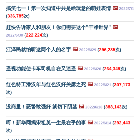
搞笑七一！第一次知道中共是啥玩意的萌娃表情
🖼️
2022/7/1
(
336,785
次)
赶快告诉家人和朋友！你们需要这个"干净世界"
🖼️
(
222,224
次)
2022/6/30
江泽民就怕听这两个人的名字
🖼️
(
296,235
次)
2022/6/29
遥视功能使卡车司机自在又逍遥
🖼️
(
264,349
次)
2022/6/26
红色特工潘汉年与红色汉奸关露之死
🖼️
(
307,173
2022/6/21
次)
没商量！恶警敢强奸 就切下阴茎
🖼️
(
388,143
次)
2022/6/18
呵！新华网揭宋祖英一生最在乎的事
🖼️
(
292,443
2022/6/14
次)