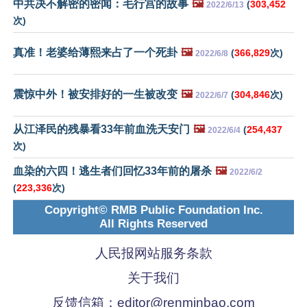
中共决不解密的密闻：毛行宫的故事
🖼️
(
303,452
2022/6/13
次)
真准！老婆给薄熙来占了一个死卦
🖼️
(
366,829
次)
2022/6/8
震惊中外！被安排好的一生被改变
🖼️
(
304,846
次)
2022/6/7
从江泽民的残暴看33年前血洗天安门
🖼️
(
254,437
2022/6/4
次)
血染的六四！逃生者们回忆33年前的屠杀
🖼️
2022/6/2
(
223,336
次)
Copyright© RMB Public Foundation Inc.
All Rights Reserved
人民报网站服务条款
关于我们
反馈信箱：
editor@renminbao.com