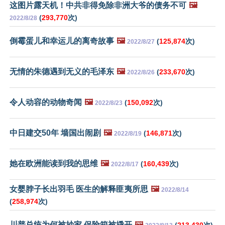
这图片露天机！中共非得免除非洲大爷的债务不可
🖼️
(
293,770
次)
2022/8/28
倒霉蛋儿和幸运儿的离奇故事
🖼️
(
125,874
次)
2022/8/27
无情的朱德遇到无义的毛泽东
🖼️
(
233,670
次)
2022/8/26
令人动容的动物奇闻
🖼️
(
150,092
次)
2022/8/23
中日建交50年 墙国出闹剧
🖼️
(
146,871
次)
2022/8/19
她在欧洲能读到我的思维
🖼️
(
160,439
次)
2022/8/17
女婴脖子长出羽毛 医生的解释匪夷所思
🖼️
2022/8/14
(
258,974
次)
川普总统为何被抄家 保险箱被撬开
🖼️
(
213,430
次)