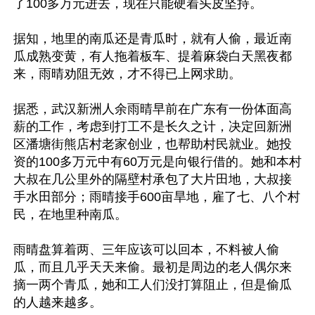
了100多万元进去，现在只能硬着头皮坚持。

据知，地里的南瓜还是青瓜时，就有人偷，最近南
瓜成熟变黄，有人拖着板车、提着麻袋白天黑夜都
来，雨晴劝阻无效，才不得已上网求助。

据悉，武汉新洲人余雨晴早前在广东有一份体面高
薪的工作，考虑到打工不是长久之计，决定回新洲
区潘塘街熊店村老家创业，也帮助村民就业。她投
资的100多万元中有60万元是向银行借的。她和本村
大叔在几公里外的隔壁村承包了大片田地，大叔接
手水田部分；雨晴接手600亩旱地，雇了七、八个村
民，在地里种南瓜。

雨晴盘算着两、三年应该可以回本，不料被人偷
瓜，而且几乎天天来偷。最初是周边的老人偶尔来
摘一两个青瓜，她和工人们没打算阻止，但是偷瓜
的人越来越多。
