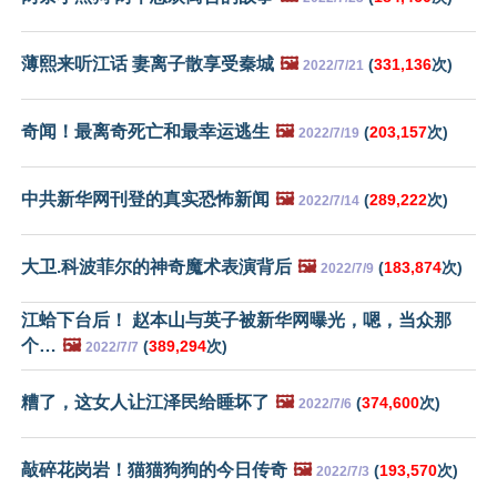
薄熙来听江话 妻离子散享受秦城
🖼️
(
331,136
次)
2022/7/21
奇闻！最离奇死亡和最幸运逃生
🖼️
(
203,157
次)
2022/7/19
中共新华网刊登的真实恐怖新闻
🖼️
(
289,222
次)
2022/7/14
大卫.科波菲尔的神奇魔术表演背后
🖼️
(
183,874
次)
2022/7/9
江蛤下台后！ 赵本山与英子被新华网曝光，嗯，当众那
个…
🖼️
(
389,294
次)
2022/7/7
糟了，这女人让江泽民给睡坏了
🖼️
(
374,600
次)
2022/7/6
敲碎花岗岩！猫猫狗狗的今日传奇
🖼️
(
193,570
次)
2022/7/3