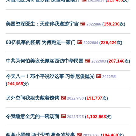
2022/8/13
美国资深医生：天使伴我遨游宇宙
🖼️
(
158,236
次)
2022/8/6
60亿机率的怪病 为何跑进一家门
🖼️
(
229,424
次)
2022/8/4
中共为何怕美议长佩洛西访中华民国
🖼️
(
207,146
次)
2022/8/3
今天八一！邓小平说没这事 习维尼傻抛光
🖼️
2022/8/1
(
244,665
次)
另外空间我姐夫戴着镣铐
🖼️
(
191,797
次)
2022/7/30
令我睡意全无的一碗汤面
🖼️
(
1,102,963
次)
2022/7/25
两条小黑狗 两个悲欢离合的故事
🖼️
(
184,460
次)
2022/7/23