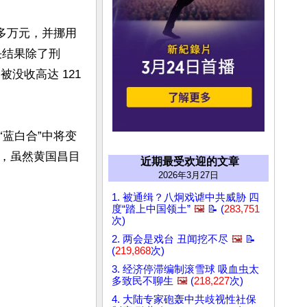
 多万元，并挪用
决结果除了刑
收高达 121 
蓝白合”中将变
，虽然黄国昌目
近期最受欢迎的文章
2026年3月27日
1. 被通缉？八炯戏谑中共威胁 四
度“踏上中国领土”
🖼️
📝 (
283,751
次)
2. 两会是戏台 丑闻挖不尽
🖼️
📝
(
219,868
次)
3. 经济停滞编制滚雪球 吸血虫太
多致民不聊生
🖼️
(
218,227
次)
4. 大陆专家砲轰中共歧视性社保