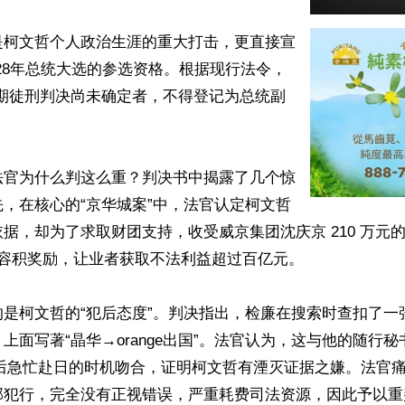
是柯文哲个人政治生涯的重大打击，更直接宣
028年总统大选的参选资格。根据现行法令，
有期徒刑判决尚未确定者，不得登记为总统副
法官为什么判这么重？判决书中揭露了几个惊
，在核心的“京华城案”中，法官认定柯文哲
据，却为了求取财团支持，收受威京集团沈庆京 210 万元
 的容积奖励，让业者获取不法利益超过百亿元。

的是柯文哲的“犯后态度”。判决指出，检廉在搜索时查扣了一
上面写著“晶华→orange出国”。法官认为，这与他的随行
）随后急忙赴日的时机吻合，证明柯文哲有湮灭证据之嫌。法官
部犯行，完全没有正视错误，严重耗费司法资源，因此予以重判