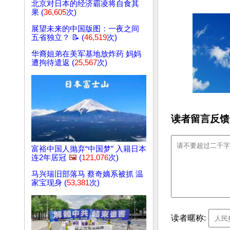
北京对日本的经济霸凌将自食其
果 (
36,605
次)
展望未来的中国版图：一夜之间
五省独立？ 📝 (
46,519
次)
华裔姐弟在美军基地放炸药 妈妈
遭拘待遣返 (
25,567
次)
读者留言反馈
富裕中国人抛弃“中国梦” 入籍日本
连2年居冠
🖼️
(
121,076
次)
马兴瑞旧部落马 蔡奇嫡系被抓 温
家宝现身 (
53,381
次)
读者暱称: