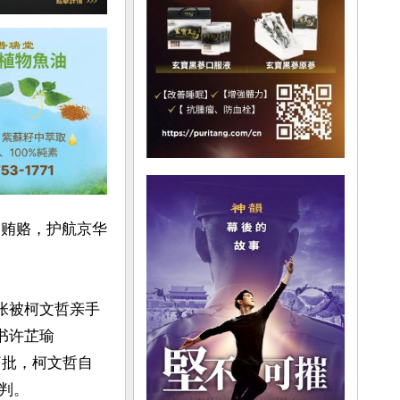
的贿赂，护航京华
张被柯文哲亲手
秘书许芷瑜
痛批，柯文哲自
。
