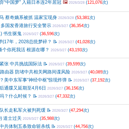
弃“中国梦” 入籍日本连2年居冠
🖼️
(
121,076
次)
2026/3/28
马 蔡奇嫡系被抓 温家宝现身
(
53,381
次)
2026/3/28
 多国发香港旅行安全警示
(
36,354
次)
2026/3/27
1) 书生驱鬼
(
36,596
次)
2026/3/27
判17年，2028总统梦碎？
📝
(
41,028
次)
2026/3/27
”撕个你死我活 根源在哪？
(
43,193
次)
2026/3/27
紧张 中共挑战国际法
📝
(
39,599
次)
2026/3/27
国路由器 防堵中共相关网路间谍风险
(
40,089
次)
2026/3/27
？美中东军事“神经中枢”惊现炸弹
📝
(
37,192
次)
2026/3/27
后通牒又延期至4月6日
(
36,156
次)
2026/3/27
吗？什么时候？
📝
(
47,332
次)
2026/3/27
队长走私军火被判死缓
📝
(
47,294
次)
2026/3/27
0) 道士过关
(
35,988
次)
2026/3/27
中共体制五条致命斩杀线
📝
(
44,756
次)
2026/3/27