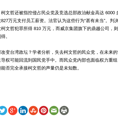
柯文哲还被指控侵占民众党及竞选总部政治献金高达 6000
827万元支付员工薪资。法官认为这些行为“甚有未当”。判
柯文哲犯罪所得 810 万元，而威京集团旗下的鼎越公司，则被没
得。

何改变台湾政坛？学者分析，失去柯文哲的民众党，在未来的“
主导权可能回流到国民党手中。而民众党内部也面临权力重组
能否完全承接柯文哲的声量仍是未知数。

ww.renminbao.com/rmb/articles/2026/3/27/94622.html