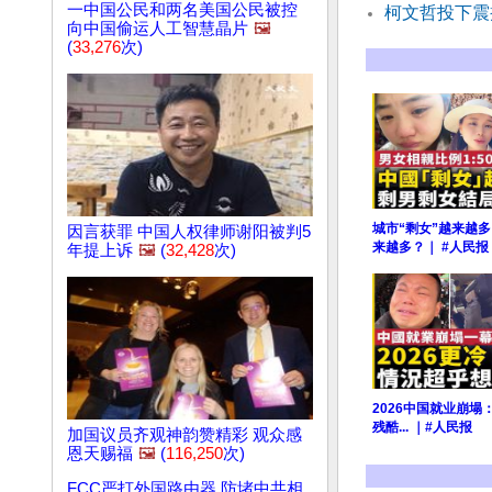
一中国公民和两名美国公民被控
柯文哲投下震
向中国偷运人工智慧晶片
🖼️
(
33,276
次)
城市“剩女”越来越多
因言获罪 中国人权律师谢阳被判5
来越多？｜ #人民报
年提上诉
🖼️
(
32,428
次)
2026中国就业崩
残酷... ｜#人民报
加国议员齐观神韵赞精彩 观众感
恩天赐福
🖼️
(
116,250
次)
FCC严打外国路由器 防堵中共相