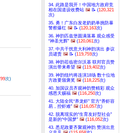
34. 此路是我开！中国地方政府竞
相在国道设收费站
🖼️
📝 (
120,321
次)
35. 勇！广东白发老奶奶单挑防暴
警察爆红
🖼️
📝 (
120,163
次)
36. 神韵匹兹堡圆满落幕 观众感受
“神圣光辉”
🖼️
(
120,061
次)
37. 中共干扰意大利神韵演出 参议
员谴责
🖼️
📝 (
119,759
次)
38. 神韵莅临密尔沃基 联邦官员赞
演出带来希望
🖼️
(
119,402
次)
39. 神韵纽约将连演18场 数十位地
799
次)
方政要颁褒奖
🖼️
(
118,225
次)
40. 加国议员齐观神韵赞精彩 观众
感恩天赐福
🖼️
(
116,250
次)
41. 大陆全民“养龙虾” 官方“养虾容
易，控虾难”
🖼️
(
116,057
次)
42. 脱离现实的“生育友好型社会”
是新的“中国梦”
🖼️
(
116,052
次)
43. 悉尼政要齐聚观神韵 赞演出意
义非凡
🖼️
(
115,658
次)