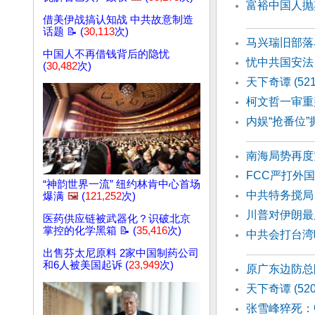
富裕中国人抛
借美伊战搞认知战 中共故意制造
话题 📝 (
30,113
次)
马兴瑞旧部落
中国人不再借钱背后的隐忧
忧中共国安法
(
30,482
次)
天下奇谭 (52
柯文哲一审重
内娱“抢番位
南海局势再度
FCC严打外
“神韵世界一流” 纽约林肯中心首场
中共特务搅局
爆满
🖼️
(
121,252
次)
川普对伊朗最
医药供应链被武器化？识破北京
掌控的化学黑箱 📝 (
35,416
次)
中共会打台湾
出售芬太尼原料 2家中国制药公司
和6人被美国起诉 (
23,949
次)
原广东边防总
天下奇谭 (52
张雪峰猝死：