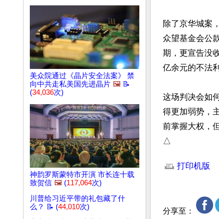
除了京华城案，
众望基金会公款
期，更宣告没收
亿余元的不法利
美众院通过《晶片安全法案》 禁
向中共走私美国先进晶片
🖼️
📝
(
34,036
次)
这场判决会如
得更加弱势，
前掌握大权，但
△
文章网址: http://w
打印机版
神韵罗斯蒙特市开演 市长连十载
致贺信
🖼️
(
117,064
次)
川普给习近平带的礼包藏了什
么？ 📝 (
44,010
次)
分享至：