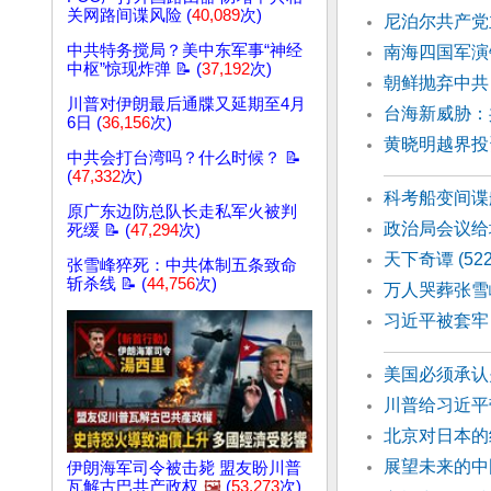
关网路间谍风险 (
40,089
次)
尼泊尔共产党主
中共特务搅局？美中东军事“神经
南海四国军演
中枢”惊现炸弹 📝 (
37,192
次)
朝鲜抛弃中共
川普对伊朗最后通牒又延期至4月
台海新威胁：
6日 (
36,156
次)
黄晓明越界投
中共会打台湾吗？什么时候？ 📝
(
47,332
次)
科考船变间谍
原广东边防总队长走私军火被判
政治局会议给
死缓 📝 (
47,294
次)
天下奇谭 (52
张雪峰猝死：中共体制五条致命
斩杀线 📝 (
44,756
次)
万人哭葬张雪
习近平被套牢
美国必须承认
川普给习近平
北京对日本的
展望未来的中
伊朗海军司令被击毙 盟友盼川普
瓦解古巴共产政权
🖼️
(
53,273
次)