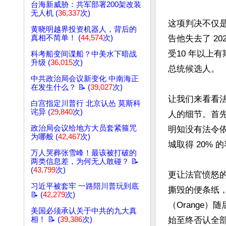
台海新威胁：共军部署200架改装
无人机 (
36,337
次)
这项判决不仅
黄晓明越界投资机器人，背后的
真相不简单！ (
44,574
次)
告他失去了 2
受10 年以上
科考船变间谍船？中美水下暗战
升级 (
36,015
次)
总统候选人。

中共政治局会议新变化 中南海正
在发生什么？ 📝 (
39,027
次)
让我们来看看
白宫指定川普行 北京认怂 莫斯科
诧异 (
29,840
次)
人的细节。首先
政治局会议给地方大员套紧箍咒
明知没有法令依
为哪般 (
42,467
次)
城取得 20%
万人哭葬张雪峰！最该被打破的
两类信息差，为何无人敢碰？ 📝
(
43,799
次)
更让法官愤怒
习近平被套牢 一路陪川普玩到底
撕毁的便条纸，
📝 (
42,279
次)
（Orange
美国必须承认关于中共的九大真
相！ 📝 (
39,386
次)
始至终否认全