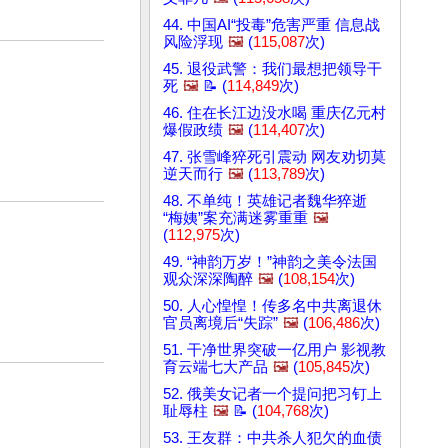
44. 中国AI“投毒”危害严重 信息战
风险浮现
🖼️
(
115,087
次)
45. 退役武警：我们最想把领导干
死
🖼️
📝 (
114,849
次)
46. 住在长江边没水喝 重庆亿元村
爆假政绩
🖼️
(
114,407
次)
47. 张雪峰猝死引震动 网友劝切莫
逆天而行
🖼️
(
113,789
次)
48. 不单纯！英雄记者魏华猝逝
“梅姨”案充满迷雾重重
🖼️
(
112,975
次)
49. “神韵万岁！”神韵之美令法国
观众深深陶醉
🖼️
(
108,154
次)
50. 人心惶惶！传多名中共离退休
官员离境后“失踪”
🖼️
(
106,486
次)
51. 干净世界突破一亿用户 影视教
育云端七大产品
🖼️
(
105,845
次)
52. 俄美女记者一个提问把习钉上
耻辱柱
🖼️
📝 (
104,768
次)
53. 王友群：中共杀人犯欠的血债