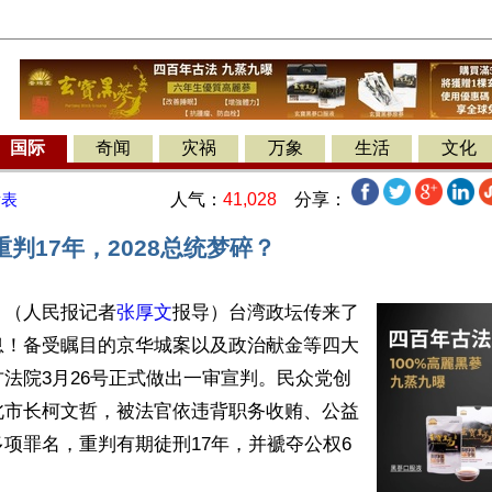
国际
奇闻
灾祸
万象
生活
文化
人气：
41,028
分享：
发表
判17年，2028总统梦碎？
】（人民报记者
张厚文
报导）台湾政坛传来了
息！备受瞩目的京华城案以及政治献金等四大
法院3月26号正式做出一审宣判。民众党创
北市长柯文哲，被法官依违背职务收贿、公益
项罪名，重判有期徒刑17年，并褫夺公权6