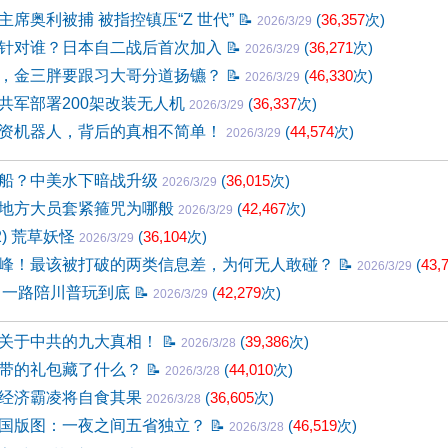
席奥利被捕 被指控镇压“Z 世代”
📝
(
36,357
次)
2026/3/29
针对谁？日本自二战后首次加入
📝
(
36,271
次)
2026/3/29
，金三胖要跟习大哥分道扬镳？
📝
(
46,330
次)
2026/3/29
共军部署200架改装无人机
(
36,337
次)
2026/3/29
资机器人，背后的真相不简单！
(
44,574
次)
2026/3/29
船？中美水下暗战升级
(
36,015
次)
2026/3/29
地方大员套紧箍咒为哪般
(
42,467
次)
2026/3/29
2) 荒草妖怪
(
36,104
次)
2026/3/29
峰！最该被打破的两类信息差，为何无人敢碰？
📝
(
43,
2026/3/29
 一路陪川普玩到底
📝
(
42,279
次)
2026/3/29
关于中共的九大真相！
📝
(
39,386
次)
2026/3/28
带的礼包藏了什么？
📝
(
44,010
次)
2026/3/28
经济霸凌将自食其果
(
36,605
次)
2026/3/28
国版图：一夜之间五省独立？
📝
(
46,519
次)
2026/3/28