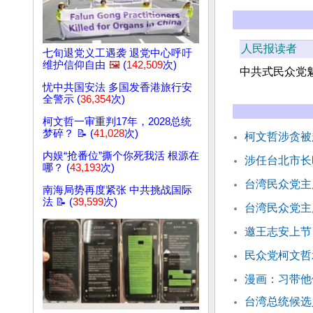
人民报读者
七旬退党义工遇袭 退党中心呼吁
维护信仰自由
🖼️
(
142,509
次)
中共式民众党
忧中共国安法 多国发香港旅行安
全警示 (
36,354
次)
柯文哲一审重判17年，2028总统
梦碎？ 📝 (
41,028
次)
柯文哲涉贪被
内娱“抢番位”撕个你死我活 根源在
涉任台北市长
哪？ (
43,193
次)
台湾民众党主
南海局势再度紧张 中共挑战国际
法 📝 (
39,599
次)
台湾民众党主
邀王志安上节
民众党柯文哲
漫画：习带他
台湾总统候选