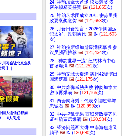
24. 神韵加拿大首场 议员褒奖 汉
密尔顿精英盛赞
🖼️
(
121,655
次)
25. 神韵艺术团成立20年 密苏里州
政要褒奖道贺
🖼️
(
121,653
次)
26. 月食日食预言：2026伊朗国运
犯太岁、改朝换代
🖼️
📝 (
121,603
次)
27. 神韵拉斯维加斯爆满落幕 州参
议员强烈推荐
🖼️
(
121,434
次)
28. “神韵世界一流” 纽约林肯中心
？川习会让北京焦头
首场爆满
🖼️
(
121,252
次)
时局 】｜
29. 神韵艾城大爆满 德州42场演出
圆满落幕
🖼️
(
121,175
次)
30. 中共炸弹威胁失败 神韵加拿大
密市再爆满
🖼️
(
121,165
次)
31. 两会肉麻秀：代表幸福眩晕与
忠诚石
🖼️
📝 (
120,999
次)
中国人连信任都崩
32. 中共捣乱无果 西班牙政要齐见
｜ #人民报
证神韵票房爆满
🖼️
(
120,984
次)
33. 经济问题画大饼 中南海焦虑又
躺平
🖼️
📝 (
120,690
次)