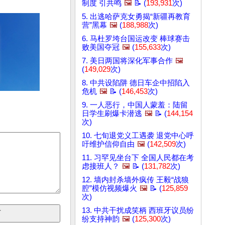
制度 引共鸣
🖼️
📝 (
193,931
次)
5. 出逃哈萨克女勇揭“新疆再教育
营”黑幕
🖼️
(
188,988
次)
6. 马杜罗垮台国运改变 棒球赛击
败美国夺冠
🖼️
(
155,633
次)
7. 美日两国将深化军事合作
🖼️
(
149,029
次)
8. 中共设陷阱 德日车企中招陷入
危机
🖼️
📝 (
146,453
次)
9. 一人恶行，中国人蒙羞：陆留
日学生刷爆卡潜逃
🖼️
📝 (
144,154
次)
10. 七旬退党义工遇袭 退党中心呼
吁维护信仰自由
🖼️
(
142,509
次)
11. 习罕见坐台下 全国人民都在考
虑接班人？
🖼️
📝 (
131,782
次)
12. 墙内封杀墙外疯传 王毅“战狼
腔”模仿视频爆火
🖼️
📝 (
125,859
次)
13. 中共干扰成笑柄 西班牙议员纷
纷支持神韵
🖼️
(
125,300
次)