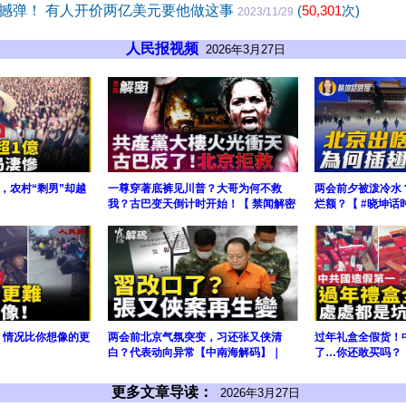
撼弹！ 有人开价两亿美元要他做这事
(
50,301
次)
2023/11/29
人民报视频
2026年3月27日
，农村“剩男”却越
一尊穿著底裤见川普？大哥为何不救
两会前夕被泼冷水
我？古巴变天倒计时开始！【 禁闻解密
烂额？【 #晓坤话
塌：情况比你想像的更
两会前北京气氛突变，习还张又侠清
过年礼盒全假货！
白？代表动向异常【中南海解码】｜
了…你还敢买吗？！
更多文章导读：
2026年3月27日