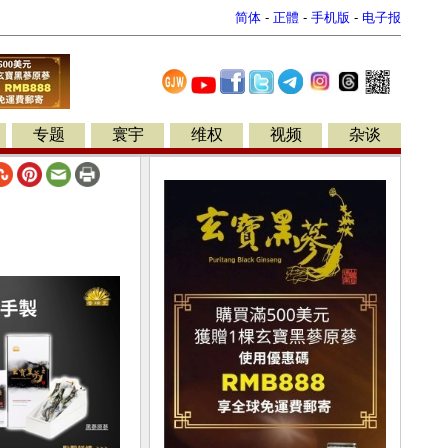
简体
-
正體
-
手机版
-
电子报
专题
寰宇
维权
视频
杂谈