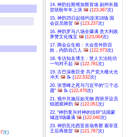
14. 神韵拉斯维加斯首场 副州长颁
贺状盼年年上演
🖼️
(
123,367
次)
15. 神韵25日起纽约连演18场 国
会议员致贺
🖼️
(
123,237
次)
16. 神韵罗马八场全爆满 意大利政
界赞文化瑰宝
🖼️
(
123,064
次)
17. 两会众生相：大会堂外防百
姓，内防自己人
🖼️
(
122,973
次)
18. 专访知名博主：世人欠法轮功
一句对不起
🖼️
(
122,781
次)
19. 古巴深夜巨变 共产党大楼火光
冲天
🖼️
📝 (
122,532
次)
20. 张雪峰之死与习近平的“三个志
愿”
🖼️
📝 (
122,479
次)
21. 视中共施压如无物 西班牙议员
组团观神韵
🖼️
(
122,051
次)
22. “神韵复兴对神的信仰”法国蒙
城连9场爆满
🖼️
(
122,040
次)
23. 神韵瓦伦西亚首场售罄 索菲亚
王后再致贺
🖼️
(
121,787
次)
87
次)