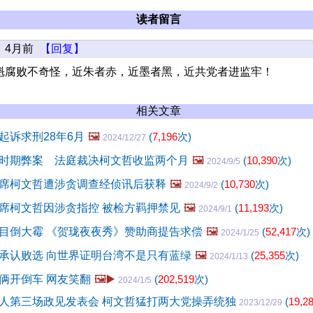
读者留言
4月前
【回复】
魁腐败不奇怪，近朱者赤，近墨者黑，近共党者进监牢！
相关文章
起诉求刑28年6月
🖼️
(
7,196
次)
2024/12/27
时期弊案 法庭裁决柯文哲收监两个月
🖼️
(
10,390
次)
2024/9/5
席柯文哲遭涉贪调查经侦讯后获释
🖼️
(
10,730
次)
2024/9/2
席柯文哲因涉贪指控 被检方羁押禁见
🖼️
(
11,193
次)
2024/9/1
目倒大霉 《贺珑夜夜秀》赞助商提告求偿
🖼️
(
52,417
次)
2024/1/25
承认败选 向世界证明台湾不是只有蓝绿
🖼️
(
25,355
次)
2024/1/13
俩开倒车 网友笑翻
🖼️▶️
(
202,519
次)
2024/1/5
人第三场政见发表会 柯文哲猛打两大党操弄统独
(
19,2
2023/12/29