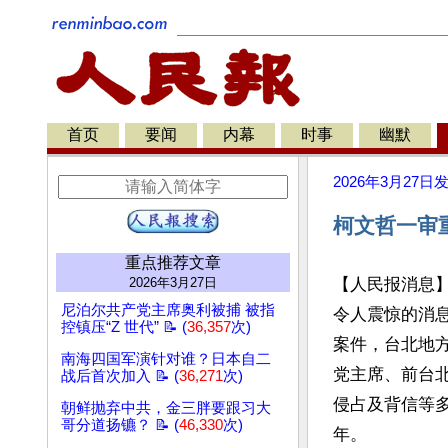
首页
要闻
内幕
时事
幽默
2026年3月27日
柯文哲一审重
重点推荐文章
2026年3月27日
【人民报消息
尼泊尔共产党主席奥利被捕 被指
令人震惊的消
控镇压“Z 世代” 📝 (
36,357
次)
案件，台北地方
南海四国军演针对谁？日本自二
党主席、前台
战后首次加入 📝 (
36,271
次)
侵占及背信等多
朝鲜抛弃中共，金三胖要跟习大
哥分道扬镳？ 📝 (
46,330
次)
年。
