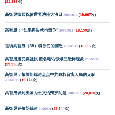
(
21,333
次)
高智晟律师祝贺世界法轮大法日
(
19,997
次)
2006/5/14
高智晟：“如果再告就拘留你”
(
18,159
次)
2006/5/12
追访高智晟（35）特务们的恼怒
(
18,992
次)
2006/5/11
高智晟遭变换骚扰 匿名电话惊爆三恐怖现象
2006/5/11
(
19,330
次)
高智晟：帮着胡锦涛盘点中共政权背离人民的无耻
(
19,174
次)
2006/5/11
高智晟谈到美国为王文怡辩护问题
(
20,019
次)
2006/5/10
高智晟评价胡锦涛
(
25,644
次)
2006/5/9