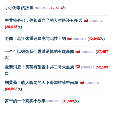
小小对联的故事
(
17,513
次)
2006/2/12
中共特务们，你知道自己的人生路还有多远
🖼️
2006/2/12
(
20,015
次)
奇闻！老江体重速降竟与此挂上钩
🖼️
(
42,948
次)
2006/2/11
一个可以锻炼我们思维逻辑的有趣新闻
🖼️
(
27,457
2006/2/11
次)
最新消息！黄菊有望盖中共二号大血旗
🖼️
(
52,183
2006/2/10
次)
铡黄菊！骇人听闻的天下奇闻转移中南海
🖼️
2006/2/10
(
69,562
次)
罗干的一个真实小故事
(
31,589
次)
2006/2/10