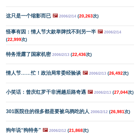
这只是一个缩影而已
🖼️
(
20,263
次)
2006/2/14
怪事有因：情人节大款举牌找不到另一半
🖼️
2006/2/14
(
22,999
次)
特务泄露了国家机密
(
22,436
次)
2006/2/13
情人节……忙！政治局常委经验谈
🖼️
(
26,492
次)
2006/2/13
小笑话：曾庆红罗干非洲趟后路奇遇
🖼️
(
27,044
次)
2006/2/13
301医院住的很多都是要被乌鸦吃的人
(
26,981
次)
2006/2/12
狗年说“狗特务”
🖼️
(
21,868
次)
2006/2/12