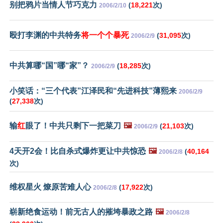
别把鸦片当情人节巧克力
(
18,221
次)
2006/2/10
殴打李渊的中共特务
将一个个暴死
(
31,095
次)
2006/2/9
中共算哪“国”哪“家”？
(
18,285
次)
2006/2/9
小笑话：“三个代表”江泽民和“先进科技”薄熙来
2006/2/9
(
27,338
次)
输
红
眼了！中共只剩下一把菜刀
🖼️
(
21,103
次)
2006/2/9
4天开2会！比自杀式爆炸更让中共惊恐
🖼️
(
40,164
2006/2/8
次)
维权星火 燎原苦难人心
(
17,922
次)
2006/2/8
崭新绝食运动！前无古人的摧垮暴政之路
🖼️
2006/2/8