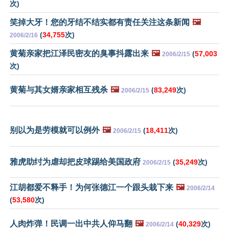
次)
笑掉大牙！您的牙结不结实都有责任关注这条新闻
🖼️
(
34,755
次)
2006/2/16
黄菊亲家把江泽民密友的臭事抖露出来
🖼️
(
57,003
2006/2/15
次)
黄菊与其女婿亲家相互残杀
🖼️
(
83,249
次)
2006/2/15
别以为是劳模就可以例外
🖼️
(
18,411
次)
2006/2/15
雅虎助纣为虐却把皮球踢给美国政府
(
35,249
次)
2006/2/15
江胡都爱不释手！为何张德江一个跟头栽下来
🖼️
2006/2/14
(
53,580
次)
人肉炸弹！民调一出中共人仰马翻
🖼️
(
40,329
次)
2006/2/14