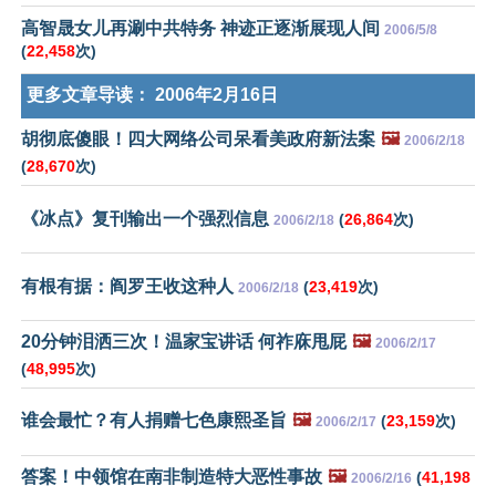
高智晟女儿再涮中共特务 神迹正逐渐展现人间
2006/5/8
(
22,458
次)
更多文章导读：
2006年2月16日
胡彻底傻眼！四大网络公司呆看美政府新法案
🖼️
2006/2/18
(
28,670
次)
《冰点》复刊输出一个强烈信息
(
26,864
次)
2006/2/18
有根有据：阎罗王收这种人
(
23,419
次)
2006/2/18
20分钟泪洒三次！温家宝讲话 何祚庥甩屁
🖼️
2006/2/17
(
48,995
次)
谁会最忙？有人捐赠七色康熙圣旨
🖼️
(
23,159
次)
2006/2/17
答案！中领馆在南非制造特大恶性事故
🖼️
(
41,198
2006/2/16