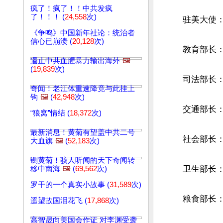
疯了！疯了！！中共发疯
了！！！ (
24,558
次)
　　驻美大使：
《争鸣》中国新年社论：统治者
信心已崩溃 (
20,128
次)
　　教育部长
遏止中共血腥暴力输出海外
🖼️
(
19,839
次)
　　司法部长
奇闻！老江体重速降竟与此挂上
钩
🖼️
(
42,948
次)
　　交通部长
“狼窝”情结 (
18,372
次)
最新消息！黄菊有望盖中共二号
　　社会部长
大血旗
🖼️
(
52,183
次)
铡黄菊！骇人听闻的天下奇闻转
　　卫生部长
移中南海
🖼️
(
69,562
次)
罗干的一个真实小故事 (
31,589
次)
　　粮食部长
遥望故国泪花飞 (
17,868
次)
高智晟向美国会作证 对李渊受袭