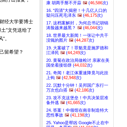
康 胡两手掰不开蒜
🖼️
(
46,586
次)
16. “四清”大揭密！十几亿人口的
疑问压死毛泽东
🖼️
(
46,175
次)
财经大学要博士
17. 这档案解封，为何总书记胡锦
涛脸越来越黑？
🖼️
(
46,044
次)
土”文凭送给了
18. 世界最大新闻！一张让中共干
风”。
没辄的图片
🖼️
(
44,287
次)
19. 大案破了！罪魁竟是施罗德和
己留希望？
江泽民
🖼️
(
44,249
次)
20. 黄菊在政治局做检讨 亲家在美
国坐着接馅饼 (
44,032
次)
21. 奇闻！老江体重速降竟与此挂
上钩
🖼️
(
42,948
次)
22. 沉默十分钟！吴邦国广东行一
万次也白搭
🖼️
(
42,186
次)
23. 攻不克这堡垒！中共决策层准
备外逃
🖼️
(
41,665
次)
24. 答案！中领馆在南非制造特大
恶性事故
🖼️
(
41,198
次)
25. Yahoo是帮凶 Google不止在中