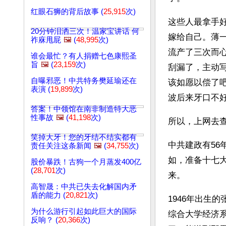
红眼石狮的背后故事 (
25,915
次)
这些人最拿手
20分钟泪洒三次！温家宝讲话 何
嫁给自己。薄
祚庥甩屁
🖼️
(
48,995
次)
流产了三次而
谁会最忙？有人捐赠七色康熙圣
旨
🖼️
(
23,159
次)
刮漏了，主动
自曝邪恶！中共特务樊延瑜还在
该如愿以偿了
表演 (
19,899
次)
波后来牙口不
答案！中领馆在南非制造特大恶
性事故
🖼️
(
41,198
次)
所以，上网去
笑掉大牙！您的牙结不结实都有
中共建政有56
责任关注这条新闻
🖼️
(
34,755
次)
如，准备十七
股价暴跌！古狗一个月蒸发400亿
(
28,701
次)
来。
高智晟：中共已失去化解国内矛
盾的能力 (
20,821
次)
1946年出生
为什么游行引起如此巨大的国际
综合大学经济
反响？ (
20,366
次)