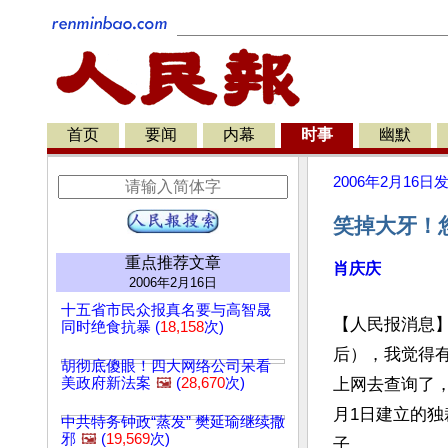
首页
要闻
内幕
时事
幽默
2006年2月16日
笑掉大牙！
重点推荐文章
肖庆庆
2006年2月16日
十五省市民众报真名要与高智晟
【人民报消息】
同时绝食抗暴 (
18,158
次)
后），我觉得
胡彻底傻眼！四大网络公司呆看
美政府新法案
🖼️
(
28,670
次)
上网去查询了，
月1日建立的
中共特务钟政“蒸发” 樊延瑜继续撒
邪
🖼️
(
19,569
次)
子。