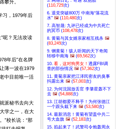
5. 网络日记：奇遇“双胞胎”
路攀升。
(
110,729
次)
6. 退党突破800万 中南海“落花流
习，1979年后
水”
🖼️
(
110,480
次)
7. 高智晟: 九评已经成为中共死亡
的冥币 (
108,478
次)
”呢？无法攻读
8. 黄菊与其女婿亲家相互残杀
🖼️
(
83,249
次)
9. 铡黄菊！骇人听闻的天下奇闻
转移中南海
🖼️
(
69,562
次)
78年后”在名牌
10.
看，这对狗男女！
透露FBI调
薄一波在1979
查的部份情况
🖼️
(
57,362
次)
11. 黄菊亲家把江泽民密友的臭事
老中目前唯一活
抖露出来
🖼️
(
57,003
次)
12. 为何沈国放丢官 李肇星轰不下
去
🖼️
(
54,888
次)
13. 江胡都爱不释手！为何张德江
就派秘书去向大
一个跟头栽下来
🖼️
(
53,580
次)
点大学之一，在大
14. 最新消息！黄菊有望盖中共二
号大血旗
🖼️
(
52,183
次)
。”校长说：“那
15. 掐起来了！武警司令炮轰周永
就搞打击报复，