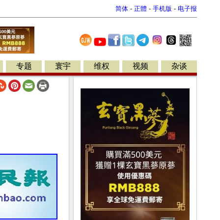
简体
-
正體
-
手机版
-
电子报
专题
寰宇
维权
视频
杂谈