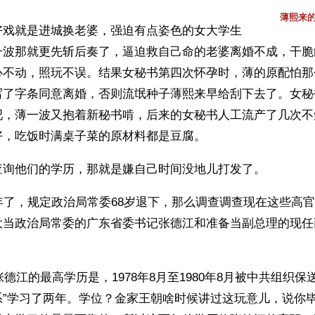
薄熙来
好戏就是进城换老婆，强迫有点姿色的女大学生
一波那就更先斩后奏了，逼迫救自己命的老婆离婚不成，干脆
心不动，照玩不误。结果女秘书第四次怀孕时，薄的原配怕那
写了字条同意离婚，否则流氓种子薄熙来早给刮下去了。女秘
吧，薄一波又抱着新秘书啃，后来的女秘书人工流产了几次不
好，吃饭时满桌子菜的原材料都是豆腐。
查询他们的学历，那就是嫌自己时间没地儿打发了。
年了，规定政治局常委68岁退下，那么调查调查现在这些高
大当政治局常委的广东省委书记张德江和准备当副总理的现任
的张德江的最高学历是，1978年8月至1980年8月被中共组织保
系”学习了两年。学位？金家王朝啥时候讲过这玩意儿，说你