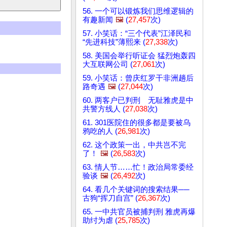
56. 一个可以锻炼我们思维逻辑的
有趣新闻
🖼️
(
27,457
次)
57. 小笑话：“三个代表”江泽民和
“先进科技”薄熙来 (
27,338
次)
58. 美国会举行听证会 猛烈炮轰四
大互联网公司 (
27,061
次)
59. 小笑话：曾庆红罗干非洲趟后
路奇遇
🖼️
(
27,044
次)
60. 两客户已判刑 无耻雅虎是中
共警方线人 (
27,038
次)
61. 301医院住的很多都是要被乌
鸦吃的人 (
26,981
次)
62. 这个政策一出，中共岂不完
了！
🖼️
(
26,583
次)
63. 情人节……忙！政治局常委经
验谈
🖼️
(
26,492
次)
64. 看几个关键词的搜索结果──
古狗“挥刀自宫” (
26,367
次)
65. 一中共官员被捕判刑 雅虎再爆
助纣为虐 (
25,785
次)