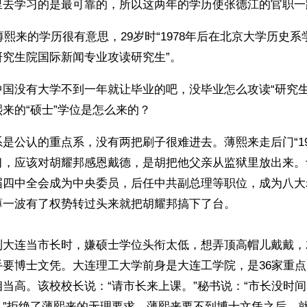
里去学习的是最可靠的，所以这两年的学历使张德江的官职一
的薄熙来的学历很有意思，29岁时“1978年后在北京大学历史系学
研究生院国际新闻专业攻读研究生”。
中国没有大学不到一年就让毕业的吧，没毕业怎么攻读“研究生
来的“硕士”学位是怎么来的？
是公认的重点系，没有两把刷子很难进去。薄熙来走后门“19
，应该对胡耀邦感恩戴德，是胡把他父亲从监狱里放出来。让
届四中全会成为中央委员，后任中共副总理等职位，成为八大
薄一波有了权势转过头来就把胡耀邦搞下了台。 
到大连当市长时，嫌硕士学位头衔太低，想弄顶高帽儿戴戴，
手要博士文凭。大连理工大学前身是大连工学院，是36家重
当高。该校校长说：“请市长来上课。”秘书说：“市长没时间
。”拒绝了薄熙来的无理要求。薄熙来要不到博士文凭之后，