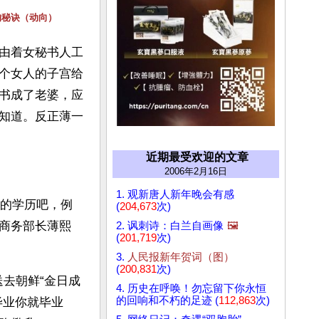
的秘诀（动向）
由着女秘书人工
个女人的子宫给
书成了老婆，应
知道。反正薄一
近期最受欢迎的文章
2006年2月16日
1. 观新唐人新年晚会有感
官的学历吧，例
(
204,673
次)
商务部长薄熙
2. 讽刺诗：白兰自画像
🖼️
(
201,719
次)
3.
人民报新年贺词（图）
(
200,831
次)
送去朝鲜“金日成
4. 历史在呼唤！勿忘留下你永恒
的回响和不朽的足迹 (
112,863
次)
毕业你就毕业