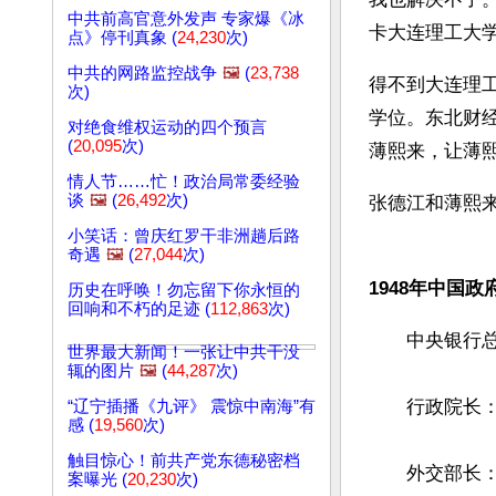
中共前高官意外发声 专家爆《冰
卡大连理工大
点》停刊真象 (
24,230
次)
中共的网路监控战争
🖼️
(
23,738
得不到大连理
次)
学位。东北财
对绝食维权运动的四个预言
(
20,095
次)
薄熙来，让薄熙
情人节……忙！政治局常委经验
谈
🖼️
(
26,492
次)
张德江和薄熙
小笑话：曾庆红罗干非洲趟后路
奇遇
🖼️
(
27,044
次)
1948年中国
历史在呼唤！勿忘留下你永恒的
回响和不朽的足迹 (
112,863
次)
　　中央银行
世界最大新闻！一张让中共干没
辄的图片
🖼️
(
44,287
次)
　　行政院长
“辽宁插播《九评》 震惊中南海”有
感 (
19,560
次)
触目惊心！前共产党东德秘密档
　　外交部长
案曝光 (
20,230
次)