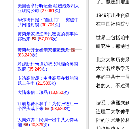
了。能送到那
美国会举行听证会 猛烈炮轰四大
互联网公司 (
27,061
次)
1949年出生
华尔街日报：“自由门”──突破中
在中国社科院
共网络封锁 (
30,704
次)
黄菊亲家把江泽民密友的臭事抖
世界上包括咱
露出来
🖼️
(
57,003
次)
研究生，那薄熙
黄菊与其女婿亲家相互残杀
🖼️
(
83,249
次)
北京大学历史系
雅虎助纣为虐却把皮球踢给美国
大学名牌系学习
政府 (
35,249
次)
年的中共十一
专访高智晟：中共高层在我的问
题上斗争 (
21,589
次)
着的人。不过
大陆来信：珍品 (
19,850
次)
据悉，薄熙来
江胡都爱不释手！为何张德江一
个跟头栽下来
🖼️
(
53,580
次)
连理工大学伸
人肉炸弹！民调一出中共人仰马
陆的学术地位相
翻
🖼️
(
40,329
次)
我也解决不了