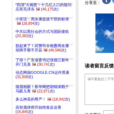
分享至：
“四清”大揭密！十几亿人口的疑问
压死毛泽东
🖼️
(
46,175
次)
小笑话：周永康提拔干部的标准
🖼️
(
28,894
次)
中共以黑社会的方式与国际接轨
(
20,383
次)
掐起来了！武警司令炮轰周永康
胡两手掰不开蒜
🖼️
(
46,586
次)
了得！广东省委书记张德江新年
开门见喜
🖼️
(
30,741
次)
读者留言反馈
动态网揭GOOGLE.CN运作黑幕
(
31,508
次)
描眉画眼！新华网把胡锦涛戳个
乌眼儿青
🖼️
(
22,871
次)
多么神圣的尊严！
🖼️
(
18,942
次)
高智晟律师开始绝食反迫害
(
16,845
次)