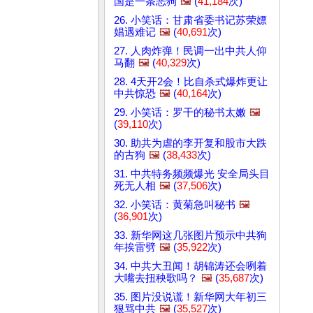
国是一条恶狗
🖼️
(
41,184
次)
26. 小笑话：甘肃省委书记苏荣嫖
娼遇难记
🖼️
(
40,691
次)
27. 人肉炸弹！民调一出中共人仰
马翻
🖼️
(
40,329
次)
28. 4天开2会！比自杀式爆炸更让
中共惊恐
🖼️
(
40,164
次)
29. 小笑话：罗干的秘书太嫩
🖼️
(
39,110
次)
30. 助共为虐的李开复和股市大跌
的古狗
🖼️
(
38,433
次)
31. 中共特务频频爆光 安全局头目
死无人相
🖼️
(
37,506
次)
32. 小笑话：黄菊急叫秘书
🖼️
(
36,901
次)
33. 新华网这几张图片预示中共狗
年挨雷劈
🖼️
(
35,922
次)
34. 中共大丑闻！胡锦涛还会咧着
大嘴去扭秧歌吗？
🖼️
(
35,687
次)
35. 图片没说谎！新华网大年初三
狠骂中共
🖼️
(
35,527
次)