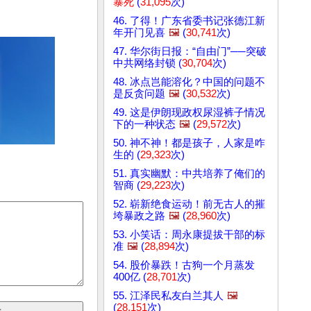
暴死
(
31,095
次)
46. 了得！广东省委书记张德江新
年开门见喜
🖼️
(
30,741
次)
47. 华尔街日报：“自由门”──突破
中共网络封锁 (
30,704
次)
48. 冰点岂能溶化？中国的问题不
是反贪问题
🖼️
(
30,532
次)
49. 这是伊朗现政权尿湿裤子情况
下的一种状态
🖼️
(
29,572
次)
50. 神不神！都是孩子，人家是咋
生的 (
29,323
次)
51. 真实幽默：中共培养了俺们的
智商 (
29,223
次)
52. 崭新绝食运动！前无古人的摧
垮暴政之路
🖼️
(
28,960
次)
53. 小笑话：周永康提拔干部的标
准
🖼️
(
28,894
次)
54. 股价暴跌！古狗一个月蒸发
400亿 (
28,701
次)
55. 江泽民私友白兰其人
🖼️
(
28,151
次)