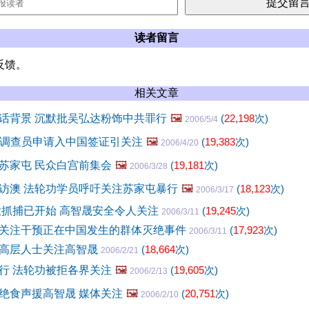
读者留言
反馈。
相关文章
话背景 沉默批吴弘达粉饰中共罪行
🖼️
(
22,198
次)
2006/5/4
一批调查员申请入中国签证引关注
🖼️
(
19,383
次)
2006/4/20
苏家屯 民众白宫前集会
🖼️
(
19,181
次)
2006/3/28
访澳 法轮功学员呼吁关注苏家屯暴行
🖼️
(
18,123
次)
2006/3/17
大抓捕已开始 高智晟安全令人关注
(
19,245
次)
2006/3/11
关注干预正在中国发生的群体灭绝事件
(
17,923
次)
2006/3/11
高层人士关注高智晟
(
18,664
次)
2006/2/21
行 法轮功被拒各界关注
🖼️
(
19,605
次)
2006/2/13
绝食声援高智晟 媒体关注
🖼️
(
20,751
次)
2006/2/10