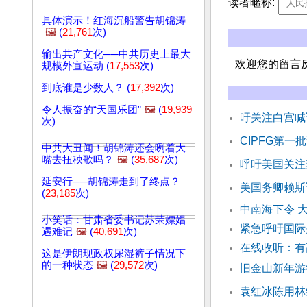
读者暱称:
具体演示！红海沉船警告胡锦涛
🖼️
(
21,761
次)
输出共产文化──中共历史上最大
欢迎您的留言
规模外宣运动 (
17,553
次)
到底谁是少数人？ (
17,392
次)
令人振奋的“天国乐团”
🖼️
(
19,939
吁关注白宫喊
次)
CIPFG第
中共大丑闻！胡锦涛还会咧着大
嘴去扭秧歌吗？
🖼️
(
35,687
次)
呼吁美国关注
延安行──胡锦涛走到了终点？
美国务卿赖斯
(
23,185
次)
中南海下令 
小笑话：甘肃省委书记苏荣嫖娼
紧急呼吁国际
遇难记
🖼️
(
40,691
次)
在线收听：有
这是伊朗现政权尿湿裤子情况下
的一种状态
🖼️
(
29,572
次)
旧金山新年游
袁红冰陈用林