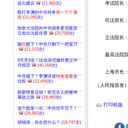
　　考试院长
提出建议
🖼️
(
21,965
次)
殴打李渊的中共特务
将一个个暴
死
(
31,095
次)
　　司法部长
加拿大法院向中共国务委员陈至
立发出法庭传票
🖼️
(
20,758
次)
　　立法院长
输
红
眼了！中共只剩下一把菜刀
🖼️
(
21,103
次)
　　最高法院
4天开2会！比自杀式爆炸更让中
共惊恐
🖼️
(
40,164
次)
　　上海市长
中共疯了！李渊详述
特务做案
全
过程
🖼️
(
22,499
次)
（人民报首发
崭新绝食运动！前无古人的摧垮
暴政之路
🖼️
(
28,960
次)
文章网址: http://w
打印机版
这个政策一出，中共岂不完了！
🖼️
(
26,583
次)
胡锦涛，你在想什么？ (
19,747
次)