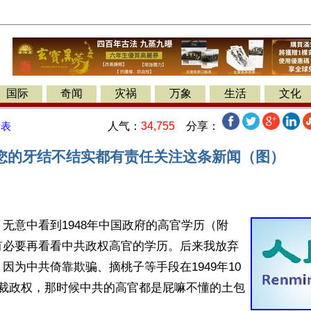
国际
奇闻
灾祸
万象
生活
文化
人气：
34,755
分享：
发表
您的牙结不结实都有责任关注这条新闻（图）
无意中看到1948年中国政府的高官学历（附
有必要再看看中共政权高官的学历。后来我放弃
因为中共倚靠欺骗、摘桃子等手段在1949年10
独裁政权，那时候中共的高官都是屁嘛不懂的土包