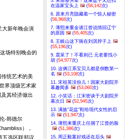
5. 朱熔基哭晕！这屎盆子又想扣
在温家宝头上
🖼️
(
58,142
次)
6. 原来月亮隐藏着一个惊人秘密
(
56,968
次)
7. 薄熙来重金请江曾说情回辽宁
特兰大新年晚会演
的原因
🖼️
(
55,405
次)
8. 王岐山这下骑在刘淇脖子上
🖼️
(
55,196
次)
加这场特别晚会的
9. 震呆了！不看则已 元老要找小
胡 (
54,977
次)
10. 这俩江系宝贝儿都是倒数第一
名
🖼️
(
53,108
次)
国传统艺术的美
11. 宋祖英没份儿！国家大剧院开
世界顶级艺术家
幕趣闻多
🖼️
(
53,060
次)
州及其经济做出
12. 小笑话：江宋密谈于大剧院开
幕次日
🖼️
(
52,945
次)
13. 满族"花盆"鞋给现代女性的启
示
🖼️
(
51,947
次)
伦-韩德尔
14. 薄熙来重庆上任掴了江曾的脸
ambliss），
🖼️
(
51,386
次)
15. 周正毅案好戏还在后头
🖼️
州第五选区联邦议