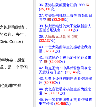
36. 香港法院颠覆老江的1999
🖼️
(
35,391
次)
37. 沈婷新书挑战上海帮 首版四日
售空
🖼️
(
33,346
次)
38. 林彪巴结过的太子党谈新唐人
的持之以恒和激情，
圣诞首场演出 (
33,268
次)
的欢迎。去年，
39.
人民报元旦贺词（图）
(
33,137
次)
c Center）
40. 一位大陆留学生的感动让我流
泪 (
32,728
次)
41. 煎熬良心！被毛定性的她又来
新年晚会，感觉
了
🖼️
(
32,066
次)
说，是一个学习
42. 热点互动：中共武警副司令之
死意味着什么？ (
31,146
次)
43. 江曾下令拘捕胡佳 向胡锦涛施
压 (
30,790
次)
的色彩非常鲜
44. 女低音歌唱家杨健生的为媳之
道
🖼️
(
30,650
次)
45. 数十警察围困曾金燕 胡佳被拘
细节传出 (
30,455
次)