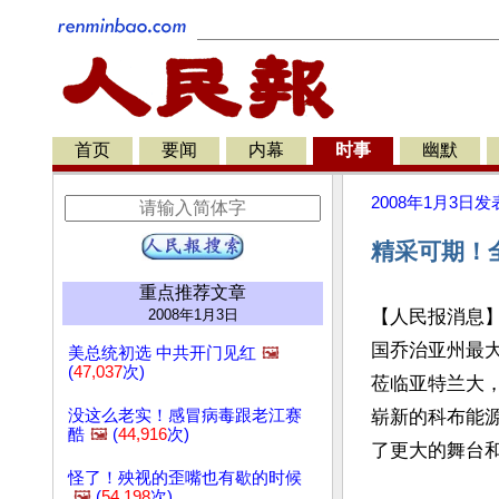
首页
要闻
内幕
时事
幽默
2008年1月3日
发
精采可期！
重点推荐文章
2008年1月3日
【人民报消息】
国乔治亚州最
美总统初选 中共开门见红
🖼️
(
47,037
次)
莅临亚特兰大，
没这么老实！感冒病毒跟老江赛
崭新的科布能源表演
酷
🖼️
(
44,916
次)
了更大的舞台
怪了！殃视的歪嘴也有歇的时候
🖼️
(
54,198
次)