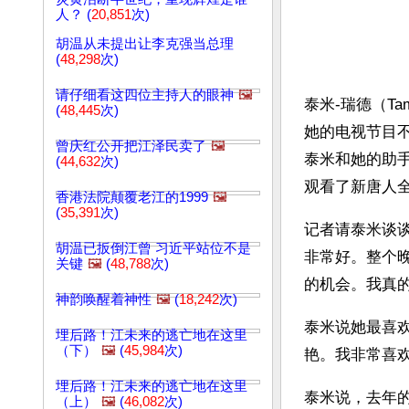
人？ (
20,851
次)
胡温从未提出让李克强当总理
(
48,298
次)
请仔细看这四位主持人的眼神
🖼️
泰米-瑞德（T
(
48,445
次)
她的电视节目
曾庆红公开把江泽民卖了
🖼️
泰米和她的助手大卫
(
44,632
次)
观看了新唐人
香港法院颠覆老江的1999
🖼️
(
35,391
次)
记者请泰米谈
胡温已扳倒江曾 习近平站位不是
非常好。整个
关键
🖼️
(
48,788
次)
的机会。我真
神韵唤醒着神性
🖼️
(
18,242
次)
泰米说她最喜
埋后路！江未来的逃亡地在这里
（下）
🖼️
(
45,984
次)
艳。我非常喜
埋后路！江未来的逃亡地在这里
泰米说，去年
（上）
🖼️
(
46,082
次)