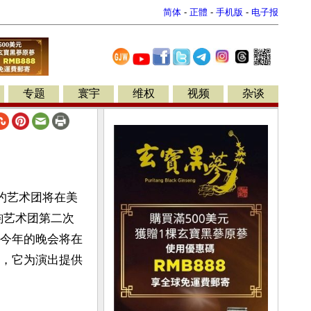
简体
-
正體
-
手机版
-
电子报
专题
寰宇
维权
视频
杂谈
纽约艺术团将在美
韵艺术团第二次
。今年的晚会将在
r）上演，它为演出提供