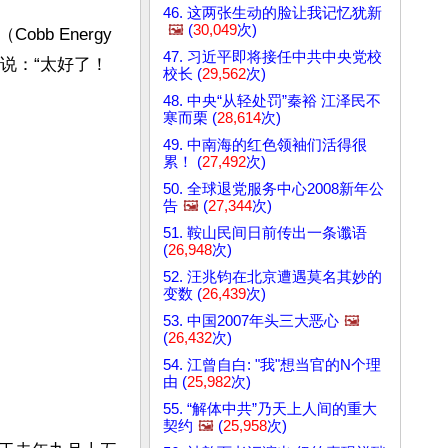
46. 这两张生动的脸让我记忆犹新
🖼️
(
30,049
次)
 Energy 
47. 习近平即将接任中共中央党校
。她说：“太好了！
校长 (
29,562
次)
48. 中央“从轻处罚”秦裕 江泽民不
寒而栗 (
28,614
次)
49. 中南海的红色领袖们活得很
累！ (
27,492
次)
50. 全球退党服务中心2008新年公
告
🖼️
(
27,344
次)
51. 鞍山民间日前传出一条谶语
(
26,948
次)
52. 汪兆钧在北京遭遇莫名其妙的
变数 (
26,439
次)
53. 中国2007年头三大恶心
🖼️
(
26,432
次)
54. 江曾自白: "我"想当官的N个理
由 (
25,982
次)
55. “解体中共”乃天上人间的重大
契约
🖼️
(
25,958
次)