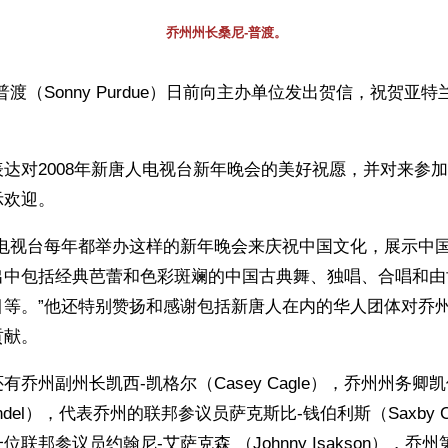
乔州州长桑尼-普渡。
普渡（Sonny Purdue）日前向主办单位发出贺信，祝贺亚
达对2008年新唐人电视台新年晚会的美好祝愿，并对来参
示欢迎。
人电视台每年都举办这样的新年晚会来庆祝中国文化，展示中
出中包括经典芭蕾和色彩斑斓的中国古典舞、独唱、合唱和由
目等。”他还特别赞扬和感谢包括新唐人在内的华人团体对乔
贡献。
有乔州副州长凯西-凯格尔（Casey Cagle），乔州州务卿凯
 Handel），代表乔州的联邦参议员萨克斯比-钱伯利斯（Saxby Ch
联邦参议员约翰尼-艾萨克森 （Johnny Isakson），乔