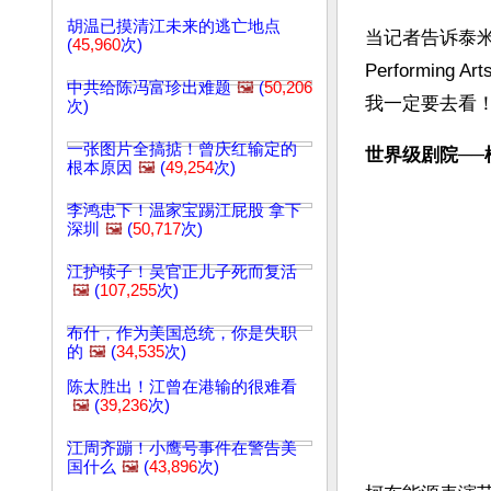
胡温已摸清江未来的逃亡地点
当记者告诉泰米
(
45,960
次)
Performi
中共给陈冯富珍出难题
🖼️
(
50,206
我一定要去看
次)
一张图片全搞掂！曾庆红输定的
世界级剧院──
根本原因
🖼️
(
49,254
次)
李鸿忠下！温家宝踢江屁股 拿下
深圳
🖼️
(
50,717
次)
江护犊子！吴官正儿子死而复活
🖼️
(
107,255
次)
布什，作为美国总统，你是失职
的
🖼️
(
34,535
次)
陈太胜出！江曾在港输的很难看
🖼️
(
39,236
次)
江周齐蹦！小鹰号事件在警告美
国什么
🖼️
(
43,896
次)