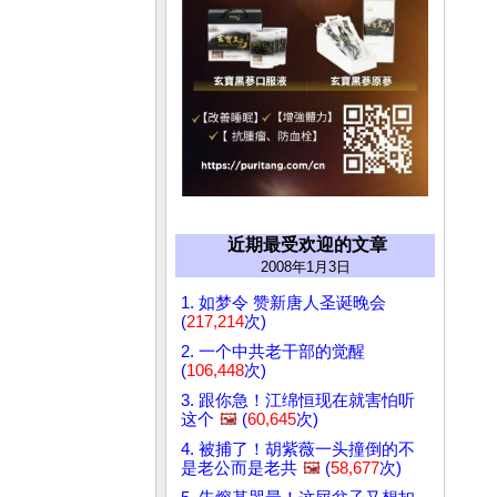
近期最受欢迎的文章
2008年1月3日
1. 如梦令 赞新唐人圣诞晚会
(
217,214
次)
2. 一个中共老干部的觉醒
(
106,448
次)
3. 跟你急！江绵恒现在就害怕听
这个
🖼️
(
60,645
次)
4. 被捕了！胡紫薇一头撞倒的不
是老公而是老共
🖼️
(
58,677
次)