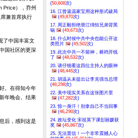
(
50,608
次)
Price），乔州
16. 江曾逼温家宝用这种形式破局
🖼️
(
49,870
次)
心主席兼首席执行
17. 周正毅拒绝替江绵恒兄弟背黑
锅
🖼️
(
49,673
次)
18. 什么时候中共中央也能公开这
现了中国丰富文
类照片
🖼️
(
49,502
次)
中国社区的更深
19. 此次中共一不留神，裤裆开线
了
🖼️
(
48,532
次)
20. 请仔细看这四位主持人的眼神
🖼️
(
48,445
次)
21. 胡温从未提出让李克强当总理
(
48,298
次)
好。在得知今年
22. 美中现实关系在这张图片里
新年晚会。结果
🖼️
(
47,282
次)
23. 惊一身汗！别拿自己不当回事
🖼️
(
46,290
次)
24. 政坛变化 宋祖英下课彭丽媛获
息后，感到这是
奖
🖼️
(
45,867
次)
25. 无法置信！一个非常震撼人心