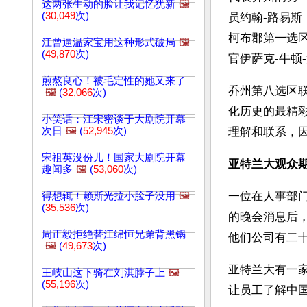
这两张生动的脸让我记忆犹新
🖼️
(
30,049
次)
员约翰-路易斯（
柯布郡第一选区
江曾逼温家宝用这种形式破局
🖼️
(
49,870
次)
官伊萨克-牛顿-法瑞斯
煎熬良心！被毛定性的她又来了
乔州第八选区
🖼️
(
32,066
次)
化历史的最精
小笑话：江宋密谈于大剧院开幕
次日
🖼️
(
52,945
次)
理解和联系，因
宋祖英没份儿！国家大剧院开幕
亚特兰大观众
趣闻多
🖼️
(
53,060
次)
一位在人事部
得想辄！赖斯光拉小脸子没用
🖼️
(
35,536
次)
的晚会消息后
周正毅拒绝替江绵恒兄弟背黑锅
他们公司有二
🖼️
(
49,673
次)
亚特兰大有一
王岐山这下骑在刘淇脖子上
🖼️
(
55,196
次)
让员工了解中国