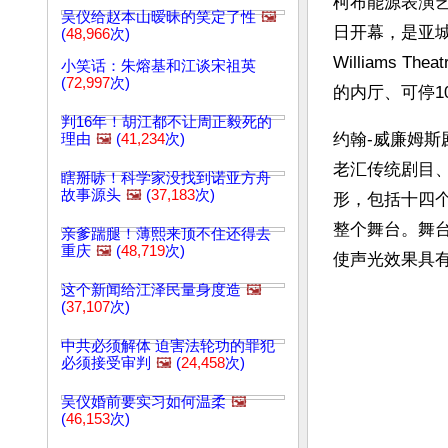
柯布能源表演
吴仪给赵本山暧昧的笑定了性
🖼️
日开幕，是亚城最
(
48,966
次)
Williams
小笑话：朱熔基和江谈宋祖英
(
72,997
次)
的内厅、可停1
判16年！胡江都不让周正毅死的
约翰-威廉姆
理由
🖼️
(
41,234
次)
老汇传统剧目、
瞎掰哧！科学家没找到诺亚方舟
故事源头
🖼️
(
37,183
次)
形，包括十四
整个舞台。舞台下
亲爹踹腿！薄熙来顶不住还得去
重庆
🖼️
(
48,719
次)
使声光效果具
这个新闻给江泽民量身度造
🖼️
(
37,107
次)
中共必须解体 迫害法轮功的罪犯
必须接受审判
🖼️
(
24,458
次)
吴仪婚前要实习如何温柔
🖼️
(
46,153
次)