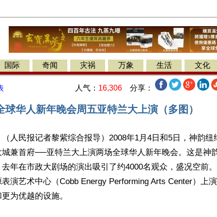
国际
奇闻
灾祸
万象
生活
文化
人气：
16,306
分享：
表
全球华人新年晚会周五亚特兰大上演（多图）
（人民报记者黎紫综合报导）2008年1月4日和5日，神韵
大城兼首府──亚特兰大上演两场全球华人新年晚会。这是神
去年在市政大剧场的演出吸引了约4000名观众，盛况空前
艺术中心（Cobb Energy Performing Arts Cente
和更为优越的设施。