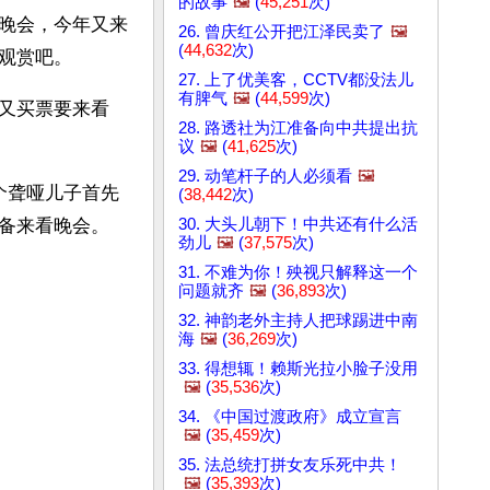
的故事
🖼️
(
45,251
次)
晚会，今年又来
26. 曾庆红公开把江泽民卖了
🖼️
(
44,632
次)
观赏吧。
27. 上了优美客，CCTV都没法儿
有脾气
🖼️
(
44,599
次)
又买票要来看
28. 路透社为江准备向中共提出抗
议
🖼️
(
41,625
次)
29. 动笔杆子的人必须看
🖼️
一个聋哑儿子首先
(
38,442
次)
30. 大头儿朝下！中共还有什么活
备来看晚会。
劲儿
🖼️
(
37,575
次)
31. 不难为你！殃视只解释这一个
问题就齐
🖼️
(
36,893
次)
32. 神韵老外主持人把球踢进中南
海
🖼️
(
36,269
次)
33. 得想辄！赖斯光拉小脸子没用
🖼️
(
35,536
次)
34. 《中国过渡政府》成立宣言
🖼️
(
35,459
次)
35. 法总统打拼女友乐死中共！
🖼️
(
35,393
次)