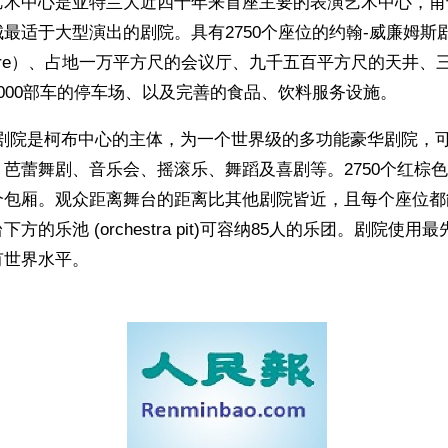
艺术中心是亚特兰大近四十年来首座主要的表演艺术中心，甫
适于大型演出的剧院。具有2750个座位的约翰-威廉姆斯剧院 （
 Theatre）、占地一万平方尺的会议厅、九千五百平方尺的天井
000部车的停车场、以及完善的食品、饮料服务设施。
斯剧院是柯布中心的主体，为一个世界级的多功能豪华剧院，
芭蕾舞剧、音乐会、摇滚乐、舞蹈及喜剧等。2750个红棕
个包厢。观众距离舞台的距离比其他剧院皆近，且每个座位都
方的乐池 (orchestra pit)可容纳85人的乐团。剧院使
有世界水平。