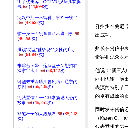
上了优美客，CCTV都没法儿有脾
气
🖼️
(
44,599
次)
此次中共一不留神，裤裆开线了
🖼️
(
48,532
次)
乔州州长桑尼-
惊一身汗！别拿自己不当回事
🖼️
出成功。
(
46,290
次)
州长在贺信中表
满族"花盆"鞋给现代女性的启示
🖼️
(
51,947
次)
贵宾和观众表
朱熔基哭晕！这屎盆子又想扣在
他说：“新唐
温家宝头上
🖼️
(
58,142
次)
丽和优雅。演
薄熙来重金请江曾说情回辽宁的
原因
🖼️
(
55,405
次)
表演的特别节
的卓有成效的
无法置信！一个非常震撼人心的
故事
🖼️
(
45,251
次)
同时发来贺信还
动笔杆子的人必须看
🖼️
(
38,442
（Karen C.
次)
代表乔州的另一位