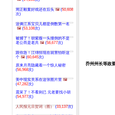
周正毅案好戏还在后头
🖼️
(
50,608
次)
这俩江系宝贝儿都是倒数第一名
🖼️
(
53,108
次)
被捕了！胡紫薇一头撞倒的不是
老公而是老共
🖼️
(
58,677
次)
跟你急！江绵恒现在就害怕听这
个
🖼️
(
60,645
次)
乔州州长等政
原来月亮隐藏着一个惊人秘密
(
56,968
次)
美中现实关系在这张图片里
🖼️
(
47,282
次)
震呆了！不看则已 元老要找小胡
(
54,977
次)
人民报元旦贺词（图）
(
33,137
次)