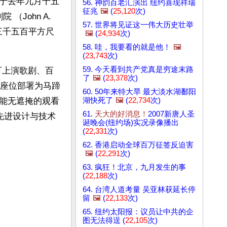
于去年九月十五
56. 神韵百老汇演出 纽约喜现祥瑞
征兆
🖼️
(
25,120
次)
John A. 
57. 世界将见证这一伟大历史壮举
、三千五百平方尺
🖼️
(
24,934
次)
58. 哇，我要看的就是他！
🖼️
(
23,743
次)
59. 今天看到共产党真是穷途末路
可上演歌剧、百
了
🖼️
(
23,378
次)
色座位部署为马蹄
60. 50年来特大旱 最大淡水湖鄱阳
湖快死了
🖼️
(
22,734
次)
能无遮掩的观看
61.
天大的好消息！
2007新唐人圣
用最先进设计与技术
诞晚会(纽约场)实况录像播出
(
22,331
次)
62. 香港启动全球百万征签反迫害
🖼️
(
22,291
次)
63. 疯狂！北京，九月发生的事
(
22,188
次)
64. 台湾人道考量 吴亚林获延长停
留
🖼️
(
22,133
次)
65. 纽约太阳报：议员让中共的企
图无法得逞 (
22,105
次)