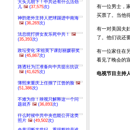
大头儿朝下！中共还有什么活劲
有一位男士，
儿
🖼️
(
37,575
次)
买票了。当他
神韵老外主持人把球踢进中南海
🖼️
(
36,269
次)
有一对美国夫
法总统打拼女友乐死中共！
🖼️
了。他们说还
(
35,393
次)
政坛变化 宋祖英下课彭丽媛获奖
有一位家住在另外
🖼️
(
45,867
次)
看见了晚会的
路透社为江准备向中共提出抗议
🖼️
(
41,625
次)
电视节目主持
薄熙来重庆上任掴了江曾的脸
🖼️
(
51,386
次)
不难为你！殃视只解释这一个问
题就齐
🖼️
(
36,893
次)
什么时候中共中央也能公开这类
照片
🖼️
(
49,502
次)
炎黄泪断半世纪，重现辉煌是谁