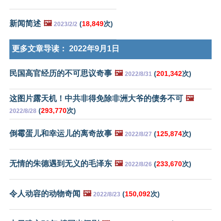
新闻简述
🖼️
(
18,849
次)
2023/2/2
更多文章导读：
2022年9月1日
民国高官经历的不可思议奇事
🖼️
(
201,342
次)
2022/8/31
这图片露天机！中共非得免除非洲大爷的债务不可
🖼️
(
293,770
次)
2022/8/28
倒霉蛋儿和幸运儿的离奇故事
🖼️
(
125,874
次)
2022/8/27
无情的朱德遇到无义的毛泽东
🖼️
(
233,670
次)
2022/8/26
令人动容的动物奇闻
🖼️
(
150,092
次)
2022/8/23