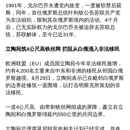
1991年，戈尔巴乔夫遭党内政变，一度被软禁后获
释，同年，首任俄罗斯总统叶利钦公告苏联共产党
为非法组织，限制其在俄罗斯境内的活动。4个月
后，已无实际权力的戈尔巴乔夫被迫辞去苏联总
统，苏联解体，至今已近31年。

立陶宛筑4公尺高铁丝网 拦阻从白俄涌入非法移民
欧洲联盟（EU）成员国立陶宛今年非法移民激增，
约有4,200名主要来自中东和非洲的移民从邻国白俄
罗斯越境。8月29日，立陶宛表示已在毗邻白俄罗斯
的边界处修筑一道围墙，以打击明斯克所策划的非
法移民。

一道4公尺高、由带刺铁丝网组成的屏障，矗立在立
陶宛和白俄罗斯绵延约550公里的共同边界。

立陶宛总理席莫尼特宣布相关计划已经完成，并表