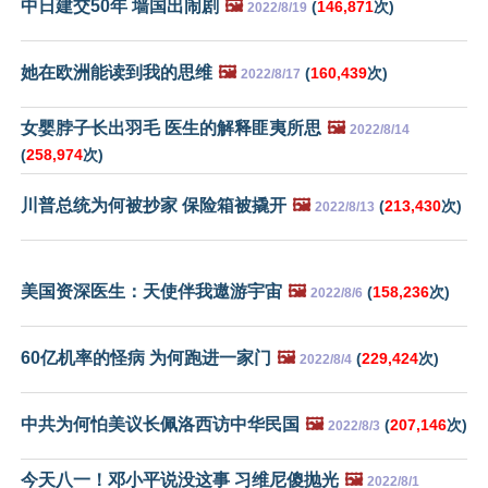
中日建交50年 墙国出闹剧
🖼️
(
146,871
次)
2022/8/19
她在欧洲能读到我的思维
🖼️
(
160,439
次)
2022/8/17
女婴脖子长出羽毛 医生的解释匪夷所思
🖼️
2022/8/14
(
258,974
次)
川普总统为何被抄家 保险箱被撬开
🖼️
(
213,430
次)
2022/8/13
美国资深医生：天使伴我遨游宇宙
🖼️
(
158,236
次)
2022/8/6
60亿机率的怪病 为何跑进一家门
🖼️
(
229,424
次)
2022/8/4
中共为何怕美议长佩洛西访中华民国
🖼️
(
207,146
次)
2022/8/3
今天八一！邓小平说没这事 习维尼傻抛光
🖼️
2022/8/1