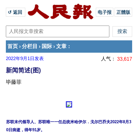
↺ 返回 
电子报
正體版
首页
分栏目
国际
文章
›
›
›
：
2022年9月1日
发表
人气：
33,617
新闻简述(图)
毕藤菲
苏联末代领导人、苏联唯一一任总统米哈伊尔．戈尔巴乔夫2022年8月3