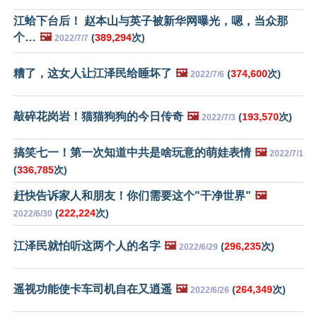
江蛤下台后！ 赵本山与英子被新华网曝光，嗯，当众那
个…
🖼️
(
389,294
次)
2022/7/7
糟了，这女人让江泽民给睡坏了
🖼️
(
374,600
次)
2022/7/6
敲碎花岗岩！猫猫狗狗的今日传奇
🖼️
(
193,570
次)
2022/7/3
搞笑七一！第一次知道中共是啥玩意的萌娃表情
🖼️
2022/7/1
(
336,785
次)
赶快告诉家人和朋友！你们需要这个"干净世界"
🖼️
(
222,224
次)
2022/6/30
江泽民就怕听这两个人的名字
🖼️
(
296,235
次)
2022/6/29
遥视功能使卡车司机自在又逍遥
🖼️
(
264,349
次)
2022/6/26