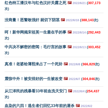
红色特工潘汉年与红色汉奸关露之死
🖼️
(
307,173
2022/6/21
次)
没商量！恶警敢强奸 就切下阴茎
🖼️
(
388,143
次)
2022/6/18
呵！新华网揭宋祖英一生最在乎的事
🖼️
(
292,443
2022/6/14
次)
中共决不解密的密闻：毛行宫的故事
🖼️
(
303,452
2022/6/13
次)
真准！老婆给薄熙来占了一个死卦
🖼️
(
366,829
次)
2022/6/8
震惊中外！被安排好的一生被改变
🖼️
(
304,846
次)
2022/6/7
从江泽民的残暴看33年前血洗天安门
🖼️
(
254,437
2022/6/4
次)
血染的六四！逃生者们回忆33年前的屠杀
🖼️
2022/6/2