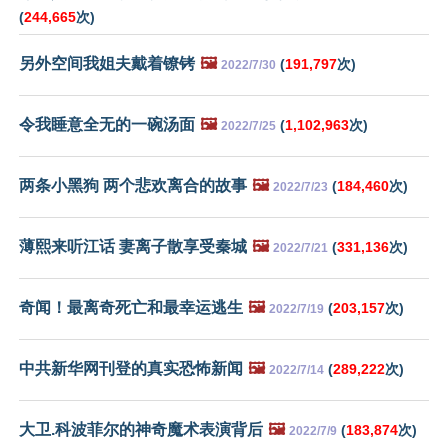
(
244,665
次)
另外空间我姐夫戴着镣铐
🖼️
(
191,797
次)
2022/7/30
令我睡意全无的一碗汤面
🖼️
(
1,102,963
次)
2022/7/25
两条小黑狗 两个悲欢离合的故事
🖼️
(
184,460
次)
2022/7/23
薄熙来听江话 妻离子散享受秦城
🖼️
(
331,136
次)
2022/7/21
奇闻！最离奇死亡和最幸运逃生
🖼️
(
203,157
次)
2022/7/19
中共新华网刊登的真实恐怖新闻
🖼️
(
289,222
次)
2022/7/14
大卫.科波菲尔的神奇魔术表演背后
🖼️
(
183,874
次)
2022/7/9