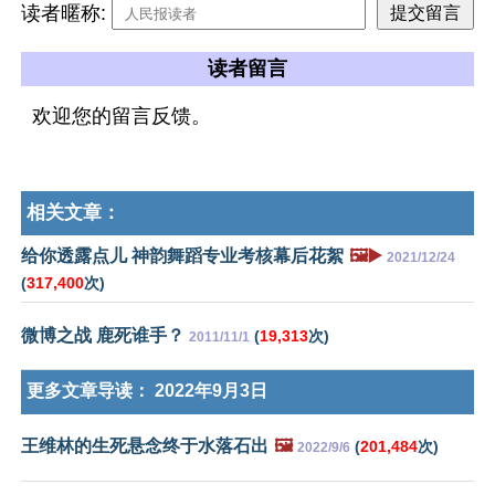
读者暱称:
读者留言
欢迎您的留言反馈。
相关文章：
给你透露点儿 神韵舞蹈专业考核幕后花絮
🖼️▶️
2021/12/24
(
317,400
次)
微博之战 鹿死谁手？
(
19,313
次)
2011/11/1
更多文章导读：
2022年9月3日
王维林的生死悬念终于水落石出
🖼️
(
201,484
次)
2022/9/6