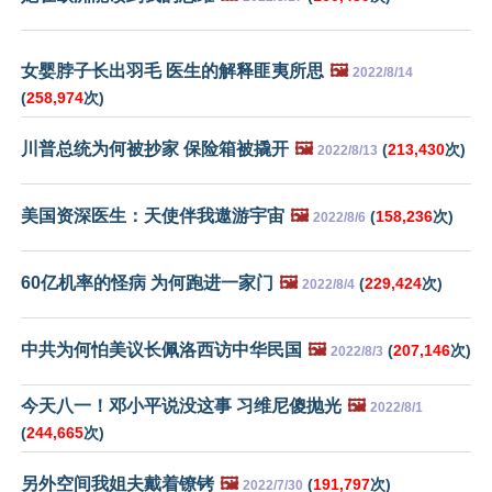
女婴脖子长出羽毛 医生的解释匪夷所思
🖼️
2022/8/14
(
258,974
次)
川普总统为何被抄家 保险箱被撬开
🖼️
(
213,430
次)
2022/8/13
美国资深医生：天使伴我遨游宇宙
🖼️
(
158,236
次)
2022/8/6
60亿机率的怪病 为何跑进一家门
🖼️
(
229,424
次)
2022/8/4
中共为何怕美议长佩洛西访中华民国
🖼️
(
207,146
次)
2022/8/3
今天八一！邓小平说没这事 习维尼傻抛光
🖼️
2022/8/1
(
244,665
次)
另外空间我姐夫戴着镣铐
🖼️
(
191,797
次)
2022/7/30