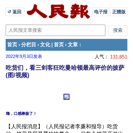
↺ 返回 
电子报
正體版
首页
分栏目
文化
首页
文章
›
›
|
›
：
2022年9月3日
发表
人气：
131,851
吃货们，看三剑客狂吃曼哈顿最高评价的披萨
(图/视频)
嗨，口感棒极了！
【人民报消息】（人民报记者李廉和报导）吃货