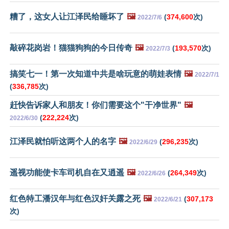
糟了，这女人让江泽民给睡坏了
🖼️
(
374,600
次)
2022/7/6
敲碎花岗岩！猫猫狗狗的今日传奇
🖼️
(
193,570
次)
2022/7/3
搞笑七一！第一次知道中共是啥玩意的萌娃表情
🖼️
2022/7/1
(
336,785
次)
赶快告诉家人和朋友！你们需要这个"干净世界"
🖼️
(
222,224
次)
2022/6/30
江泽民就怕听这两个人的名字
🖼️
(
296,235
次)
2022/6/29
遥视功能使卡车司机自在又逍遥
🖼️
(
264,349
次)
2022/6/26
红色特工潘汉年与红色汉奸关露之死
🖼️
(
307,173
2022/6/21
次)