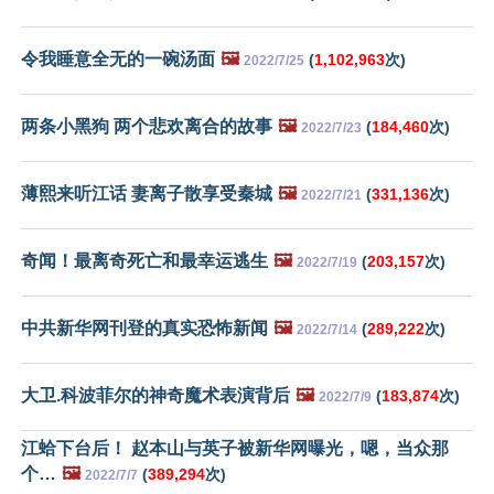
令我睡意全无的一碗汤面
🖼️
(
1,102,963
次)
2022/7/25
两条小黑狗 两个悲欢离合的故事
🖼️
(
184,460
次)
2022/7/23
薄熙来听江话 妻离子散享受秦城
🖼️
(
331,136
次)
2022/7/21
奇闻！最离奇死亡和最幸运逃生
🖼️
(
203,157
次)
2022/7/19
中共新华网刊登的真实恐怖新闻
🖼️
(
289,222
次)
2022/7/14
大卫.科波菲尔的神奇魔术表演背后
🖼️
(
183,874
次)
2022/7/9
江蛤下台后！ 赵本山与英子被新华网曝光，嗯，当众那
个…
🖼️
(
389,294
次)
2022/7/7