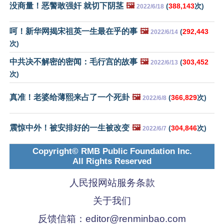
没商量！恶警敢强奸 就切下阴茎
🖼️
(
388,143
次)
2022/6/18
呵！新华网揭宋祖英一生最在乎的事
🖼️
(
292,443
2022/6/14
次)
中共决不解密的密闻：毛行宫的故事
🖼️
(
303,452
2022/6/13
次)
真准！老婆给薄熙来占了一个死卦
🖼️
(
366,829
次)
2022/6/8
震惊中外！被安排好的一生被改变
🖼️
(
304,846
次)
2022/6/7
Copyright© RMB Public Foundation Inc.
All Rights Reserved
人民报网站服务条款
关于我们
反馈信箱：
editor@renminbao.com