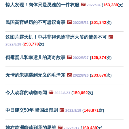
惊人发现！肉体只是灵魂的一件衣服
🖼️
(
153,289
次)
2022/9/4
民国高官经历的不可思议奇事
🖼️
(
201,342
次)
2022/8/31
这图片露天机！中共非得免除非洲大爷的债务不可
🖼️
(
293,770
次)
2022/8/28
倒霉蛋儿和幸运儿的离奇故事
🖼️
(
125,874
次)
2022/8/27
无情的朱德遇到无义的毛泽东
🖼️
(
233,670
次)
2022/8/26
令人动容的动物奇闻
🖼️
(
150,092
次)
2022/8/23
中日建交50年 墙国出闹剧
🖼️
(
146,871
次)
2022/8/19
她在欧洲能读到我的思维
🖼️
(
160,439
次)
2022/8/17