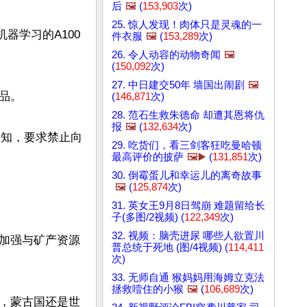
后
🖼️
(
153,903
次)
25. 惊人发现！肉体只是灵魂的一
器学习的A100
件衣服
🖼️
(
153,289
次)
26. 令人动容的动物奇闻
🖼️
(
150,092
次)
27. 中日建交50年 墙国出闹剧
🖼️
品。

(
146,871
次)
28. 范石生救朱德命 却遭其恩将仇
报
🖼️
(
132,634
次)
通知，要求禁止向
29. 吃货们，看三剑客狂吃曼哈顿
最高评价的披萨
🖼️▶️
(
131,851
次)
30. 倒霉蛋儿和幸运儿的离奇故事
🖼️
(
125,874
次)
31. 英女王9月8日驾崩 难题留给长
子(多图/2视频) (
122,349
次)
32. 视频：脑壳进尿 哪些人欲置川
加强与矿产资源
普总统于死地 (图/4视频) (
114,411
次)
33. 无师自通 猴妈妈用海姆立克法
拯救噎住的小猴
🖼️
(
106,689
次)
，蒙古国还是世