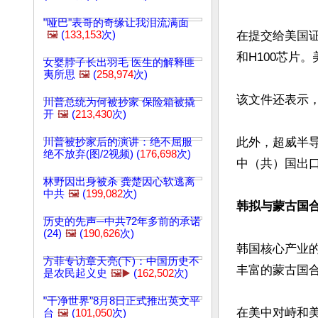
"哑巴"表哥的奇缘让我泪流满面
🖼️
(
133,153
次)
在提交给美国证
和H100芯片
女婴脖子长出羽毛 医生的解释匪
夷所思
🖼️
(
258,974
次)
该文件还表示，
川普总统为何被抄家 保险箱被撬
开
🖼️
(
213,430
次)
此外，超威半
川普被抄家后的演讲：绝不屈服
绝不放弃(图/2视频) (
176,698
次)
中（共）国出口
林野因出身被杀 龚楚因心软逃离
中共
🖼️
(
199,082
次)
韩拟与蒙古国合
历史的先声─中共72年多前的承诺
(24)
🖼️
(
190,626
次)
韩国核心产业
方菲专访章天亮(下)：中国历史不
丰富的蒙古国合
是农民起义史
🖼️▶️
(
162,502
次)
"干净世界"8月8日正式推出英文平
在美中对峙和
台
🖼️
(
101,050
次)