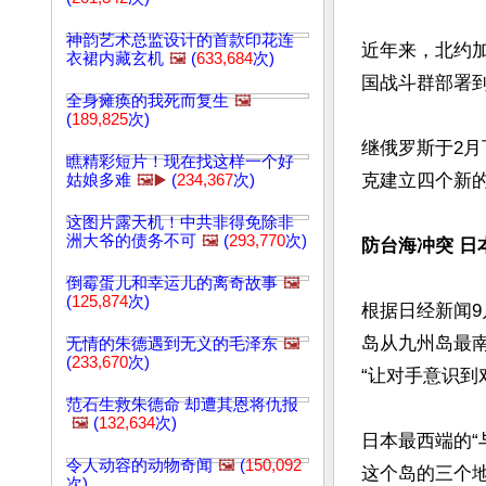
神韵艺术总监设计的首款印花连
近年来，北约加
衣裙内藏玄机
🖼️
(
633,684
次)
国战斗群部署到
全身瘫痪的我死而复生
🖼️
(
189,825
次)
继俄罗斯于2
瞧精彩短片！现在找这样一个好
克建立四个新的
姑娘多难
🖼️▶️
(
234,367
次)
这图片露天机！中共非得免除非
洲大爷的债务不可
🖼️
(
293,770
次)
防台海冲突 日
倒霉蛋儿和幸运儿的离奇故事
🖼️
(
125,874
次)
根据日经新闻9
岛从九州岛最南
无情的朱德遇到无义的毛泽东
🖼️
(
233,670
次)
“让对手意识到
范石生救朱德命 却遭其恩将仇报
🖼️
(
132,634
次)
日本最西端的“
令人动容的动物奇闻
🖼️
(
150,092
这个岛的三个
次)