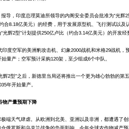
报导，印度总理莫迪所领导的内阁安全委员会批准为“光辉2
（约合8.18亿美元）的经费，用于发展原型机、飞行测试以及
“光辉2型”计划提供250亿卢比（约合3.14亿美元）的开发经费
取代印度空军的美洲豹攻击机、幻象2000战机和米格29战机，
年开始量产；空军预计采购120架，至少组成6个中队。

光辉2型”之后，新德里当局还将推出一个更为雄心勃勃的第
35年开始量产。

谷物产量预期下降
球极端天气肆虐。从欧洲到北美、亚洲以及非洲，都遭遇了创
粮仓俄罗斯和乌克兰战争的负面影响，今年全球农作物减产预期