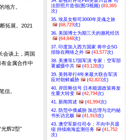
34. 新视野评论FBI突袭川普家 司
法部照片造假(图/3视频) (
83,365
地方。

次)
35. 埃及女祭司3000年灵魂之旅
🖼️
(
68,729
次)
拓展。2021
36. 美国博士为期三天的濒死经历
🖼️
(
64,848
次)
37. 印度加入西方国家 将中企5G
排除在网络之外
🖼️
(
43,577
次)
外长会谈上，两国
38. 美澳等17国军演 专家：空军部
稀有金属合作中
署威慑中共
🖼️
(
43,128
次)
39. 美韩举行4年来最大联合军演
应对朝鲜威胁
🖼️
(
42,823
次)
40. 岸田释信号 日本能源政策将发
信。

生重大转变
🖼️
(
42,794
次)
41. 新闻简述
🖼️
(
41,994
次)
42. 防范中俄威胁 加总理与北约秘
书长访北极
🖼️
(
41,919
次)
43. 澳空军新任司令：不向中共退
光辉2型”
缩 持续南海监测任务
🖼️
(
41,752
次)