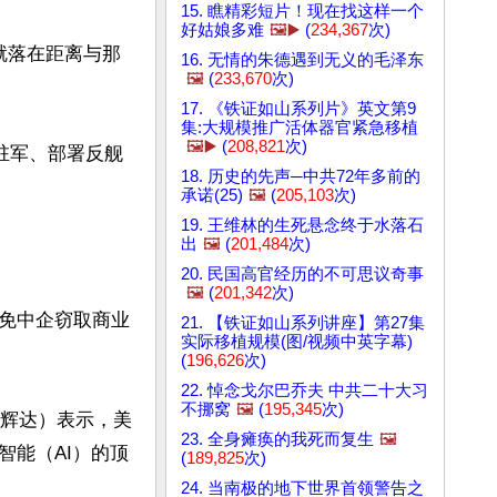
15. 瞧精彩短片！现在找这样一个
好姑娘多难
🖼️▶️
(
234,367
次)
就落在距离与那
16. 无情的朱德遇到无义的毛泽东
🖼️
(
233,670
次)
17. 《铁证如山系列片》英文第9
集:大规模推广活体器官紧急移植
🖼️▶️
(
208,821
次)
驻军、部署反舰
18. 历史的先声─中共72年多前的
承诺(25)
🖼️
(
205,103
次)
19. 王维林的生死悬念终于水落石
出
🖼️
(
201,484
次)
20. 民国高官经历的不可思议奇事
🖼️
(
201,342
次)
免中企窃取商业
21. 【铁证如山系列讲座】第27集
实际移植规模(图/视频中英字幕)
(
196,626
次)
22. 悼念戈尔巴乔夫 中共二十大习
不挪窝
🖼️
(
195,345
次)
台称辉达）表示，美
23. 全身瘫痪的我死而复生
🖼️
智能（AI）的顶
(
189,825
次)
24. 当南极的地下世界首领警告之