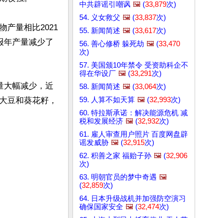
中共辟谣引嘲讽
🖼️
(
33,879
次)
54. 义女救父
🖼️
(
33,837
次)
产量相比2021
55. 新闻简述
🖼️
(
33,617
次)
预报年产量减少了
56. 善心修桥 躲死劫
🖼️
(
33,470
次)
57. 美国颁10年禁令 受资助科企不
得在华设厂
🖼️
(
33,291
次)
量大幅减少，近
58. 新闻简述
🖼️
(
33,064
次)
59. 人算不如天算
🖼️
(
32,993
次)
大豆和葵花籽，
60. 特拉斯承诺：解决能源危机 减
税和发展经济
🖼️
(
32,932
次)
61. 雇人审查用户照片 百度网盘辟
谣发威胁
🖼️
(
32,915
次)
62. 积善之家 福贻子孙
🖼️
(
32,906
次)
63. 明朝官员的梦中奇遇
🖼️
(
32,859
次)
64. 日本升级战机并加强防空演习
确保国家安全
🖼️
(
32,474
次)