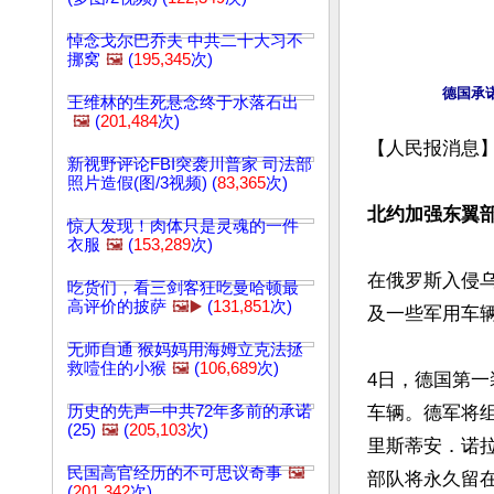
悼念戈尔巴乔夫 中共二十大习不
挪窝
🖼️
(
195,345
次)
王维林的生死悬念终于水落石出
🖼️
(
201,484
次)
【人民报消息】
新视野评论FBI突袭川普家 司法部
照片造假(图/3视频) (
83,365
次)
北约加强东翼部
惊人发现！肉体只是灵魂的一件
衣服
🖼️
(
153,289
次)
在俄罗斯入侵
吃货们，看三剑客狂吃曼哈顿最
高评价的披萨
🖼️▶️
(
131,851
次)
及一些军用车辆
无师自通 猴妈妈用海姆立克法拯
救噎住的小猴
🖼️
(
106,689
次)
4日，德国第一
历史的先声─中共72年多前的承诺
车辆。德军将组
(25)
🖼️
(
205,103
次)
里斯蒂安．诺
民国高官经历的不可思议奇事
🖼️
部队将永久留在
(
201,342
次)