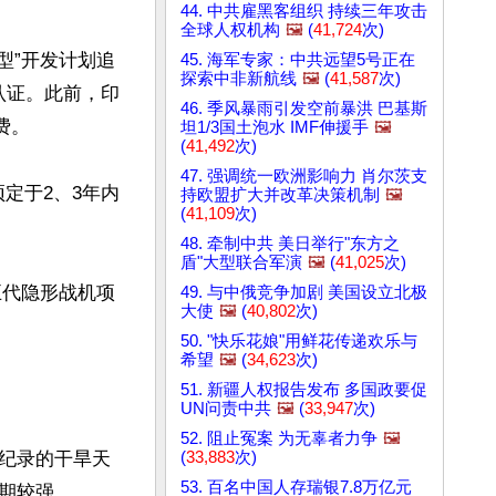
44. 中共雇黑客组织 持续三年攻击
全球人权机构
🖼️
(
41,724
次)
型”开发计划追
45. 海军专家：中共远望5号正在
探索中非新航线
🖼️
(
41,587
次)
认证。此前，印
46. 季风暴雨引发空前暴洪 巴基斯
。

坦1/3国土泡水 IMF伸援手
🖼️
(
41,492
次)
47. 强调统一欧洲影响力 肖尔茨支
预定于2、3年内
持欧盟扩大并改革决策机制
🖼️
(
41,109
次)
48. 牵制中共 美日举行"东方之
盾"大型联合军演
🖼️
(
41,025
次)
五代隐形战机项
49. 与中俄竞争加剧 美国设立北极
大使
🖼️
(
40,802
次)
50. "快乐花娘"用鲜花传递欢乐与
希望
🖼️
(
34,623
次)
51. 新疆人权报告发布 多国政要促
UN问责中共
🖼️
(
33,947
次)
52. 阻止冤案 为无辜者力争
🖼️
(
33,883
次)
纪录的干旱天
53. 百名中国人存瑞银7.8万亿元
较强。
