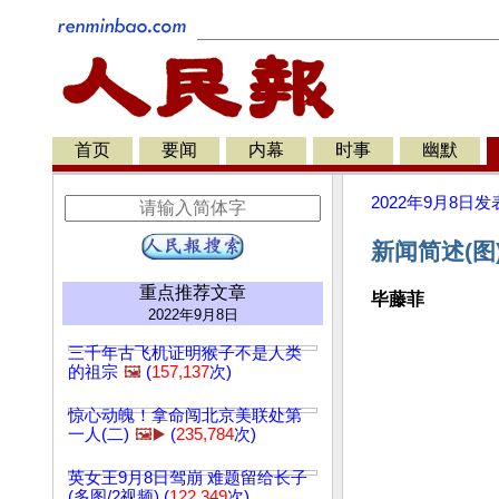
首页
要闻
内幕
时事
幽默
2022年9月8日
发
新闻简述(图
重点推荐文章
毕藤菲
2022年9月8日
三千年古飞机证明猴子不是人类
的祖宗
🖼️
(
157,137
次)
惊心动魄！拿命闯北京美联处第
一人(二)
🖼️▶️
(
235,784
次)
英女王9月8日驾崩 难题留给长子
(多图/2视频) (
122,349
次)