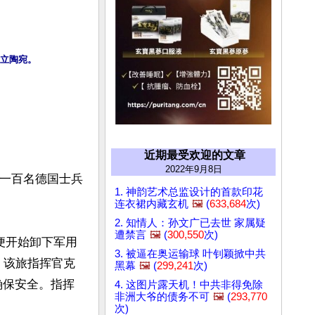
近期最受欢迎的文章
2022年9月8日
有一百名德国士兵
1. 神韵艺术总监设计的首款印花
连衣裙内藏玄机
🖼️
(
633,684
次)
2. 知情人：孙文广已去世 家属疑
遭禁言
🖼️
(
300,550
次)
便开始卸下军用
3. 被逼在奥运输球 叶钊颖掀中共
。该旅指挥官克
黑幕
🖼️
(
299,241
次)
确保安全。指挥
4. 这图片露天机！中共非得免除
非洲大爷的债务不可
🖼️
(
293,770
次)