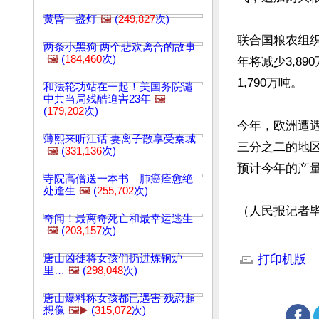
黄昏一盏灯
🖼️
(
249,827
次)
联合国粮农组织
两条小黑狗 两个悲欢离合的故事
🖼️
(
184,460
次)
年将减少3,89
1,790万吨。

和法轮功站在一起！美国务院谴
中共当局残酷迫害23年
🖼️
(
179,202
次)
今年，欧洲遭遇
薄熙来听江话 妻离子散享受秦城
三分之二的地
🖼️
(
331,136
次)
预计今年的产量
寺院高僧送一本书 肺癌痊愈绝
处逢生
🖼️
(
255,702
次)
（人民报记者
奇闻！最离奇死亡和最幸运逃生
🖼️
(
203,157
次)
文章网址: http://w
唐山凶徒将女孩们扔进炼钢炉
打印机版
里…
🖼️
(
298,048
次)
唐山爆料称女孩都已遇害 残忍超
想像
🖼️▶️
(
315,072
次)