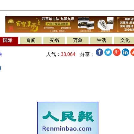
国际
奇闻
灾祸
万象
生活
文化
人气：
33,064
分享：
表
)