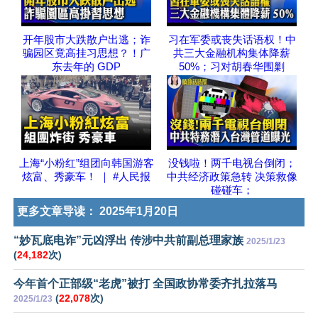
开年股市大跌散户出逃；诈
习在军委或丧失话语权！中
骗园区竟高挂习思想？！广
共三大金融机构集体降薪
东去年的 GDP
50%；习对胡春华围剿
上海“小粉红”组团向韩国游客
没钱啦！两千电视台倒闭；
炫富、秀豪车！ ｜ #人民报
中共经济政策急转 决策救像
碰碰车；
更多文章导读：
2025年1月20日
“妙瓦底电诈”元凶浮出 传涉中共前副总理家族
2025/1/23
(
24,182
次)
今年首个正部级“老虎”被打 全国政协常委齐扎拉落马
(
22,078
次)
2025/1/23