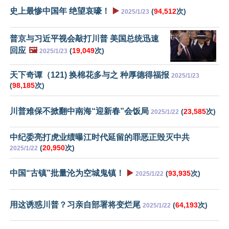
史上最惨中国年 绝望哀嚎！
▶️
(
94,512
次)
2025/1/23
普京与习近平视会敲打川普 美国总统迅速
回应
🖼️
(
19,049
次)
2025/1/23
天下奇谭（121) 换棉花多与之 种厚德得福报
2025/1/23
(
98,185
次)
川普难保不掀翻中南海“迎新春”会饭局
(
23,585
次)
2025/1/22
中纪委亮打虎业绩曝江时代延留的罪恶正毁灭中共
(
20,950
次)
2025/1/22
中国“古镇”批量沦为空城鬼镇！
▶️
(
93,935
次)
2025/1/22
用这诱惑川普？习亲自部署将变烂尾
(
64,193
次)
2025/1/22