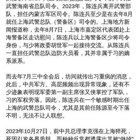
武警海南省总队司令。2023年，陈连兵离开武警部
队，担任内蒙古军区司令。陈连兵至少是在去年8月
就任上海武警总队（警备区）司令的。上海地方新
闻报道称，去年8月7日，上海市嘉定区代表团赴上
海警备区走访慰问，陈连兵以上海警备区少将司令
身份，与少将政委胡世军一起接待交流。从陈连兵
一直担任武警总队边防大员看，其并非属于习的嫡
系派系。

而去年7月三中全会后，坊间就传出习重病的消息，
此后，中共军方、高层频频出现异常现象，还有不
少迹象表明现军委第一副主席张又侠掌控了军队，
习的军权旁落。因此，陈连兵在一个敏感时期出任
上海的武警总队司令，尤其是其前任陈源至今下落
不明，无法不让人联想。

2023年10月27日，前中共总理李克强在上海猝死，
死因引发各界质疑，而种种反常都透露出其被“做掉”