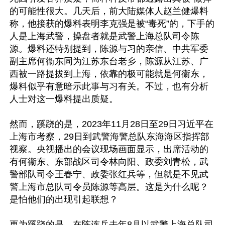
的可能性很大。几天后，前大陆媒体人赵兰健爆料
称，他接获的爆料表明李克强是被“毒死”的，下手的
人是上海武警，操盘者就是武警上海总队司令陈
源。爆料还特别提到，陈源与习的亲信、中共军委
副主席何衞东同为江苏东台老乡，陈源从江苏、广
西被一路提拔到上海，依靠的极可能就是何衞东，
爆料似乎有意暗示此事与习有关。不过，也有分析
人士对这一爆料提出质疑。

然而，蹊跷的是，2023年11月28日至29日习近平在
上海市考察，29日到武警海警总队东海海区指挥部
视察。央视播出的会议现场画面显示，出席活动的
有何衞东、东部战区司令林向阳、政委刘青松，武
警部队司令王春宁、政委张红兵等，但就是不见武
警上海市总队司令员陈源等高层。这是为什么呢？
是怕他们的出现引起联想？

更为蹊跷的是，在陈连兵去年8月以武警上海总队司