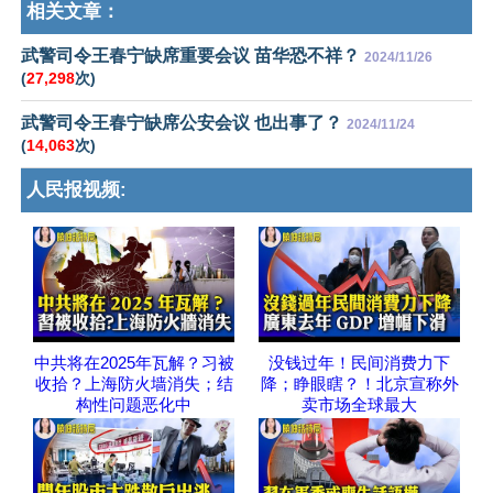
相关文章：
武警司令王春宁缺席重要会议 苗华恐不祥？
2024/11/26
(
27,298
次)
武警司令王春宁缺席公安会议 也出事了？
2024/11/24
(
14,063
次)
人民报视频:
中共将在2025年瓦解？习被
没钱过年！民间消费力下
收拾？上海防火墙消失；结
降；睁眼瞎？！北京宣称外
构性问题恶化中
卖市场全球最大