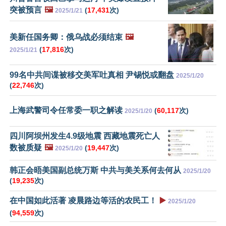
突被预言
🖼️
(
17,431
次)
2025/1/21
美新任国务卿：俄乌战必须结束
🖼️
(
17,816
次)
2025/1/21
99名中共间谍被移交美军吐真相 尹锡悦或翻盘
2025/1/20
(
22,746
次)
上海武警司令任常委一职之解读
(
60,117
次)
2025/1/20
四川阿坝州发生4.9级地震 西藏地震死亡人
数被质疑
🖼️
(
19,447
次)
2025/1/20
韩正会晤美国副总统万斯 中共与美关系何去何从
2025/1/20
(
19,235
次)
在中国如此活著 凌晨路边等活的农民工！
▶️
2025/1/20
(
94,559
次)