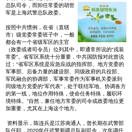
总队司令，而卸任常委的胡世
军是上海武警总队政委。

按照中共惯例，在省（直辖
市）级党委常委班子中，一般
都会有一个省级军区的主官
（政委或者司令员）位列其中，即通常所说的“戎装
常委”。省军区系统十分重要，中共国防报对此曾说
过：“省军区系统是应急应战的指挥部、地方党委的
军事部、后备力量的建设部、同级政府的兵役部、
军民融合的协调部，军事常委作为军事机关委派到
同级地方党委的“军代表”，处于联结军地、协调各方
的第一线，地位作用特殊，使命任务特殊，履职环
境特殊。”自然，兼任地方常委的司令或政委地位更
加重要，尤其在上海这个地方。

 资料显示，陈连兵是江苏南通人，曾长期在武警部
队任职，2020年任武警新疆总队副司令，次年调任