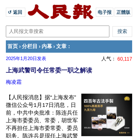
↺ 返回 
电子报
正體版
首页
分栏目
内幕
文章
›
›
›
：
2025年1月20日
发表
人气：
60,117
上海武警司令任常委一职之解读
梅凌霜
【人民报消息】据“上海发布”
微信公众号1月17日消息，日
前，中共中央批准：陈连兵任
上海市委委员、常委，胡世军
不再担任上海市委常委、委员
职务。陈连兵是现任上海武警