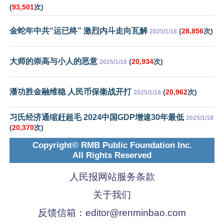
(
93,501
次)
金蛇年中共“运已终” 激烈内斗走向瓦解
(
28,856
次)
2025/1/18
大师的崇高与小人的恶意
(
20,934
次)
2025/1/18
潘功胜金融维稳 人民币保衞战开打
(
20,962
次)
2025/1/18
习氏经济通缩赶超毛 2024中国GDP增速30年最低
2025/1/18
(
20,370
次)
Copyright© RMB Public Foundation Inc.
All Rights Reserved
人民报网站服务条款
关于我们
反馈信箱：
editor@renminbao.com