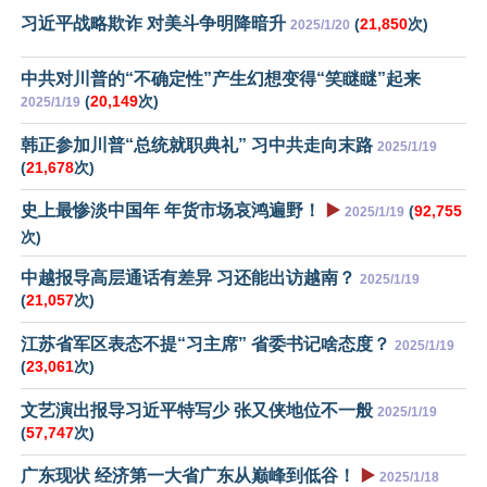
习近平战略欺诈 对美斗争明降暗升
(
21,850
次)
2025/1/20
中共对川普的“不确定性”产生幻想变得“笑瞇瞇”起来
(
20,149
次)
2025/1/19
韩正参加川普“总统就职典礼” 习中共走向末路
2025/1/19
(
21,678
次)
史上最惨淡中国年 年货市场哀鸿遍野！
▶️
(
92,755
2025/1/19
次)
中越报导高层通话有差异 习还能出访越南？
2025/1/19
(
21,057
次)
江苏省军区表态不提“习主席” 省委书记啥态度？
2025/1/19
(
23,061
次)
文艺演出报导习近平特写少 张又侠地位不一般
2025/1/19
(
57,747
次)
广东现状 经济第一大省广东从巅峰到低谷！
▶️
2025/1/18