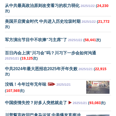
从中共最高政治原则改变看习的权力弱化
(
24,230
2025/1/22
次)
美国开启黄金时代 中共进入历史垃圾时期
(
21,772
2025/1/22
次)
军方演出节目中不吹捧“习主席”了
(
58,441
次)
2025/1/22
百日内会上演“川习会”吗？川习下一步会如何沟通
(
19,125
次)
2025/1/21
中共2024年最大恶招在2025年开年失败
(
22,915
2025/1/21
次)
没钱！今年过年无年味
🖼️▶️
2025/1/21
(
107,569
次)
中国疫情失控？好多人突然就走了
▶️
(
93,083
次)
2025/1/21
川普誓言收回巴拿马运河 中美爆发直接冲