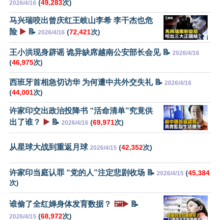
(
49,283
次)
2026/4/16
马兴瑞咬出曾庆红王岐山李希 李干杰也危
险
▶️
📝
(
72,421
次)
2026/4/16
王小洪现身辟谣 诡异缺席越南公安部长会见 📝
2026/4/16
(
46,975
次)
西班牙首相急切访华 为何遭中共外交失礼 📝
2026/4/16
(
44,001
次)
许家印交出政治投降书 “活命清单”究竟供
出了谁？
▶️
📝
(
69,971
次)
2026/4/16
从星球大战到重返月球
(
42,352
次)
2026/4/15
许家印当庭认罪 “党的人”注定悲剧收场 📝
(
45,384
2026/4/15
次)
谁偷了全红婵身体发育数据？
🖼️▶️
📝
(
68,972
次)
2026/4/15