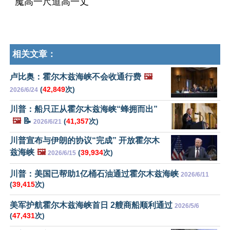
魔高一尺道高一丈
相关文章：
卢比奥：霍尔木兹海峡不会收通行费
🖼️
(
42,849
次)
2026/6/24
川普：船只正从霍尔木兹海峡“蜂拥而出”
🖼️
📝
(
41,357
次)
2026/6/21
川普宣布与伊朗的协议“完成” 开放霍尔木
兹海峡
🖼️
(
39,934
次)
2026/6/15
川普：美国已帮助1亿桶石油通过霍尔木兹海峡
2026/6/11
(
39,415
次)
美军护航霍尔木兹海峡首日 2艘商船顺利通过
2026/5/6
(
47,431
次)