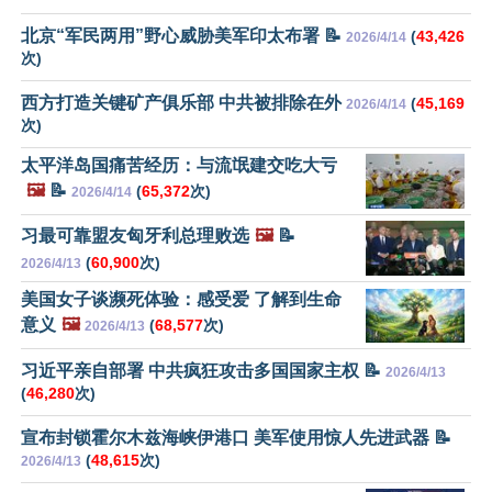
北京“军民两用”野心威胁美军印太布署 📝
(
43,426
2026/4/14
次)
西方打造关键矿产俱乐部 中共被排除在外
(
45,169
2026/4/14
次)
太平洋岛国痛苦经历：与流氓建交吃大亏
🖼️
📝
(
65,372
次)
2026/4/14
习最可靠盟友匈牙利总理败选
🖼️
📝
(
60,900
次)
2026/4/13
美国女子谈濒死体验：感受爱 了解到生命
意义
🖼️
(
68,577
次)
2026/4/13
习近平亲自部署 中共疯狂攻击多国国家主权 📝
2026/4/13
(
46,280
次)
宣布封锁霍尔木兹海峡伊港口 美军使用惊人先进武器 📝
(
48,615
次)
2026/4/13