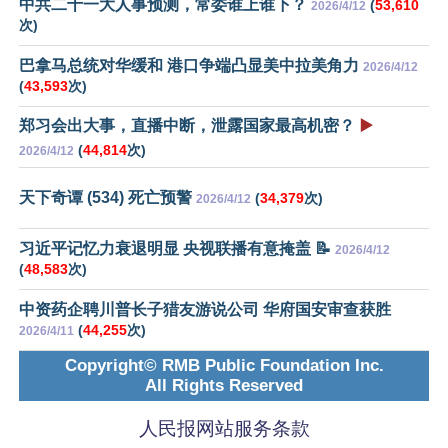
中共二十一大人事预测，常委谁上谁下？
(
53,610
2026/4/12
次)
巴拿马总统对华缓和 港口争端凸显美中拉美角力
2026/4/12
(
43,593
次)
郑习会出大事，直播中断，泄露国家最高机密？
▶️
(
44,814
次)
2026/4/12
天下奇谭 (534) 死亡预警
(
34,379
次)
2026/4/12
习近平记忆力衰退明显 央视联播有意掩盖 📝
2026/4/12
(
48,583
次)
中资药企聘川普长子猎友游说公司 华府国安审查获胜
(
44,255
次)
2026/4/11
Copyright© RMB Public Foundation Inc.
All Rights Reserved
人民报网站服务条款