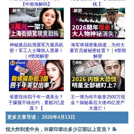
【中南海解码】
线 】
神秘废品站泄露军方最高机
海军将领密集病逝，为何大
密！军工人士曝惊人黑幕！
量官员被秘密处置？｜#禁闻
｜#禁闻解密
解密
谁要毁掉四千年一遇美女？
王一博为何不敢拿2500万现
于朦胧不续合约，要赔2亿是
金？揭秘幕后大佬45亿资产
真？【
大逃亡！
更多文章导读：
2026年4月13日
恒大炸到党中央，许家印牵出多少正部以上官员？ 📝