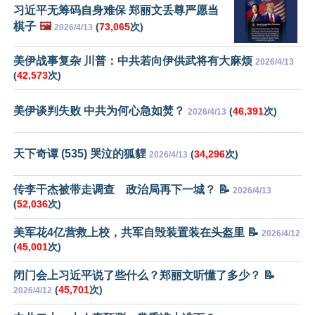
习近平无筹码自身难保 郑丽文丢尊严愿当
棋子
🖼️
(
73,065
次)
2026/4/13
美伊战事复杂 川普：中共若向伊供武将有大麻烦
2026/4/13
(
42,573
次)
美伊谈判失败 中共为何心急如焚？
(
46,391
次)
2026/4/13
天下奇谭 (535) 哭泣的狐貍
(
34,296
次)
2026/4/13
传李干杰被带走调查 政治局再下一城？ 📝
2026/4/13
(
52,036
次)
美军花4亿营救上校，共军自毁装置装在头盔里 📝
2026/4/12
(
45,001
次)
闭门会上习近平说了些什么？郑丽文听懂了多少？ 📝
(
45,701
次)
2026/4/12