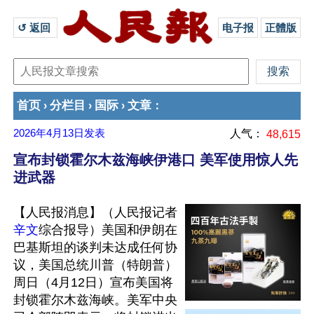
↺ 返回 
电子报
正體版
首页
分栏目
国际
文章
›
›
›
：
2026年4月13日
发表
人气：
48,615
宣布封锁霍尔木兹海峡伊港口 美军使用惊人先
进武器
【人民报消息】（人民报记者
辛文
综合报导）美国和伊朗在
巴基斯坦的谈判未达成任何协
议，美国总统川普（特朗普）
周日（4月12日）宣布美国将
封锁霍尔木兹海峡。美军中央