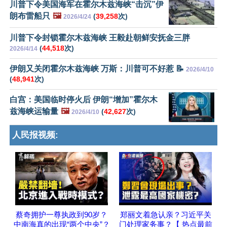
川普下令美国海军在霍尔木兹海峡“击沉”伊
朗布雷船只
🖼️
(
39,258
次)
2026/4/24
川普下令封锁霍尔木兹海峡 王毅赴朝鲜安抚金三胖
(
44,518
次)
2026/4/14
伊朗又关闭霍尔木兹海峡 万斯：川普可不好惹 📝
2026/4/10
(
48,941
次)
白宫：美国临时停火后 伊朗“增加”霍尔木
兹海峡运输量
🖼️
(
42,627
次)
2026/4/10
人民报视频:
蔡奇拥护一尊执政到90岁？
郑丽文着急认亲？习近平关
中南海真的出现“两个中央”？
门处理家务事？【 热点最前