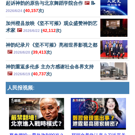
起诉神韵的原告与北京舞蹈学院合作
🖼️
📝
(
40,157
次)
2026/6/24
加州橙县放映《坚不可摧》观众盛赞神韵艺
术家
🖼️
(
42,112
次)
2026/6/22
神韵纪录片《坚不可摧》亮相世界影视之都
🖼️
(
39,413
次)
2026/6/20
神韵重返多伦多 主办方感谢社会各界支持
🖼️
(
40,737
次)
2026/6/19
人民报视频: