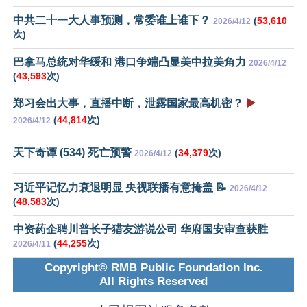
中共二十一大人事预测，常委谁上谁下？
(
53,610
2026/4/12
次)
巴拿马总统对华缓和 港口争端凸显美中拉美角力
2026/4/12
(
43,593
次)
郑习会出大事，直播中断，泄露国家最高机密？
▶️
(
44,814
次)
2026/4/12
天下奇谭 (534) 死亡预警
(
34,379
次)
2026/4/12
习近平记忆力衰退明显 央视联播有意掩盖 📝
2026/4/12
(
48,583
次)
中资药企聘川普长子猎友游说公司 华府国安审查获胜
(
44,255
次)
2026/4/11
Copyright© RMB Public Foundation Inc.
All Rights Reserved