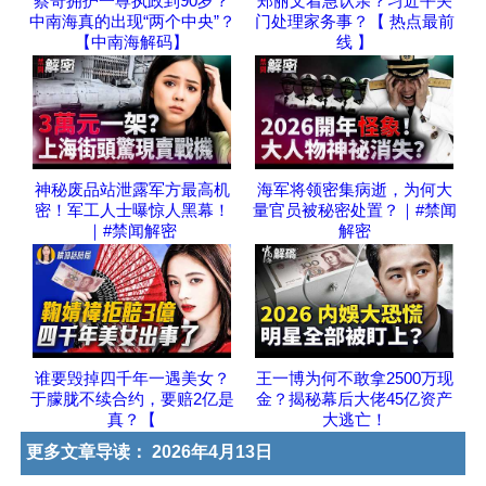
蔡奇拥护一尊执政到90岁？
郑丽文着急认亲？习近平关
中南海真的出现“两个中央”？
门处理家务事？【 热点最前
【中南海解码】
线 】
神秘废品站泄露军方最高机
海军将领密集病逝，为何大
密！军工人士曝惊人黑幕！
量官员被秘密处置？｜#禁闻
｜#禁闻解密
解密
谁要毁掉四千年一遇美女？
王一博为何不敢拿2500万现
于朦胧不续合约，要赔2亿是
金？揭秘幕后大佬45亿资产
真？【
大逃亡！
更多文章导读：
2026年4月13日