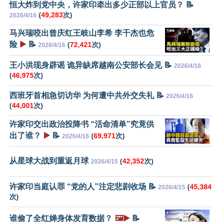
恒大炸到党中央，许家印牵出多少正部以上官员？ 📝
(
49,283
次)
2026/4/16
马兴瑞咬出曾庆红王岐山李希 李干杰也危
险
▶️
📝
(
72,421
次)
2026/4/16
王小洪现身辟谣 诡异缺席越南公安部长会见 📝
2026/4/16
(
46,975
次)
西班牙首相急切访华 为何遭中共外交失礼 📝
2026/4/16
(
44,001
次)
许家印交出政治投降书 “活命清单”究竟供
出了谁？
▶️
📝
(
69,971
次)
2026/4/16
从星球大战到重返月球
(
42,352
次)
2026/4/15
许家印当庭认罪 “党的人”注定悲剧收场 📝
(
45,384
2026/4/15
次)
谁偷了全红婵身体发育数据？
🖼️▶️
📝