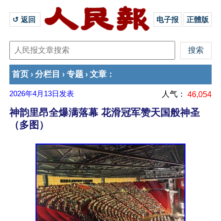
↺ 返回 
电子报
正體版
首页
分栏目
专题
文章
›
›
›
：
2026年4月13日
发表
人气：
46,054
神韵里昂全爆满落幕 花滑冠军赞天国般神圣
（多图）