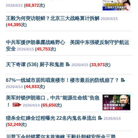
(
68,972
次)
2026/4/15
王毅为何突访朝鲜？北京三大战略算计拆解
2026/4/15
(
44,395
次)
中共军援伊朗暴露战略野心 美国中东强硬反制守护航运
安全
(
45,753
次)
2026/4/15
天下奇谭 (536) 厨子和鬼差 📝
(
33,973
次)
2026/4/15
67%一线城市居民唱衰楼市！楼市最后的防线崩了？ 📝
(
44,933
次)
2026/4/14
美军封锁伊朗港口，中共“能源生命线”告急
！
🖼️▶️
(
65,650
次)
2026/4/14
猎杀全红婵全过程曝光 22名内鬼名单流出 📝
2026/4/14
(
52,249
次)
川普下令封锁霍尔木兹海峡 王毅赴朝鲜安抚金三胖