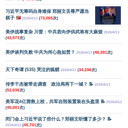
习近平无筹码自身难保 郑丽文丢尊严愿当
棋子
🖼️
(
73,065
次)
2026/4/13
美伊战事复杂 川普：中共若向伊供武将有大麻烦
2026/4/13
(
42,573
次)
美伊谈判失败 中共为何心急如焚？
(
46,391
次)
2026/4/13
天下奇谭 (535) 哭泣的狐貍
(
34,296
次)
2026/4/13
传李干杰被带走调查 政治局再下一城？ 📝
2026/4/13
(
52,036
次)
美军花4亿营救上校，共军自毁装置装在头盔里 📝
2026/4/12
(
45,001
次)
闭门会上习近平说了些什么？郑丽文听懂了多少？ 📝
(
45,701
次)
2026/4/12