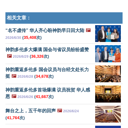
相关文章：
“名不虚传” 华人齐心盼神韵早日回大陆
🖼️
(
35,408
次)
2026/6/30
神韵多伦多大爆满 国会与省议员纷纷盛赞
🖼️
(
36,326
次)
2026/6/29
神韵重返多伦多 国会议员与台经文处长力
挺
🖼️
(
34,678
次)
2026/6/28
神韵重返多伦多首场爆满 议员祝贺 华人感
恩
🖼️
(
41,667
次)
2026/6/26
舞台之上，五千年的回声
🖼️
2026/6/24
(
41,764
次)