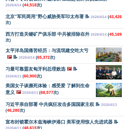
(
44,518
次)
2026/4/14
北京“军民两用”野心威胁美军印太布署 📝
(
43,426
2026/4/14
次)
西方打造关键矿产俱乐部 中共被排除在外
(
45,169
2026/4/14
次)
太平洋岛国痛苦经历：与流氓建交吃大亏
🖼️
📝
(
65,372
次)
2026/4/14
习最可靠盟友匈牙利总理败选
🖼️
📝
(
60,900
次)
2026/4/13
美国女子谈濒死体验：感受爱 了解到生命
意义
🖼️
(
68,577
次)
2026/4/13
习近平亲自部署 中共疯狂攻击多国国家主权 📝
2026/4/13
(
46,280
次)
宣布封锁霍尔木兹海峡伊港口 美军使用惊人先进武器 📝
(
48,615
次)
2026/4/13