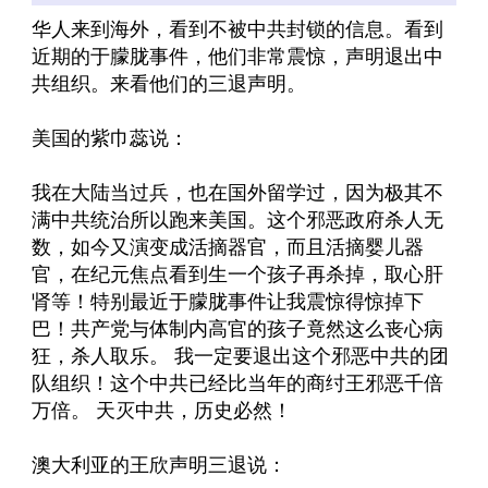
华人来到海外，看到不被中共封锁的信息。看到
近期的于朦胧事件，他们非常震惊，声明退出中
共组织。来看他们的三退声明。
美国的紫巾蕊说：
我在大陆当过兵，也在国外留学过，因为极其不
满中共统治所以跑来美国。这个邪恶政府杀人无
数，如今又演变成活摘器官，而且活摘婴儿器
官，在纪元焦点看到生一个孩子再杀掉，取心肝
肾等！特别最近于朦胧事件让我震惊得惊掉下
巴！共产党与体制内高官的孩子竟然这么丧心病
狂，杀人取乐。 我一定要退出这个邪恶中共的团
队组织！这个中共已经比当年的商纣王邪恶千倍
万倍。 天灭中共，历史必然！
澳大利亚的王欣声明三退说：