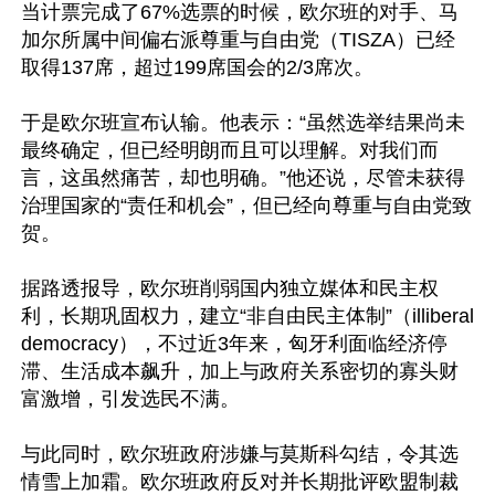
当计票完成了67%选票的时候，欧尔班的对手、马
加尔所属中间偏右派尊重与自由党（TISZA）已经
取得137席，超过199席国会的2/3席次。

于是欧尔班宣布认输。他表示：“虽然选举结果尚未
最终确定，但已经明朗而且可以理解。对我们而
言，这虽然痛苦，却也明确。”他还说，尽管未获得
治理国家的“责任和机会”，但已经向尊重与自由党致
贺。

据路透报导，欧尔班削弱国内独立媒体和民主权
利，长期巩固权力，建立“非自由民主体制”（illiberal 
democracy），不过近3年来，匈牙利面临经济停
滞、生活成本飙升，加上与政府关系密切的寡头财
富激增，引发选民不满。

与此同时，欧尔班政府涉嫌与莫斯科勾结，令其选
情雪上加霜。欧尔班政府反对并长期批评欧盟制裁