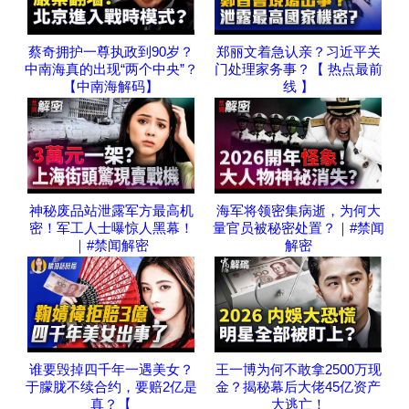
蔡奇拥护一尊执政到90岁？
郑丽文着急认亲？习近平关
中南海真的出现“两个中央”？
门处理家务事？【 热点最前
【中南海解码】
线 】
神秘废品站泄露军方最高机
海军将领密集病逝，为何大
密！军工人士曝惊人黑幕！
量官员被秘密处置？｜#禁闻
｜#禁闻解密
解密
谁要毁掉四千年一遇美女？
王一博为何不敢拿2500万现
于朦胧不续合约，要赔2亿是
金？揭秘幕后大佬45亿资产
真？【
大逃亡！