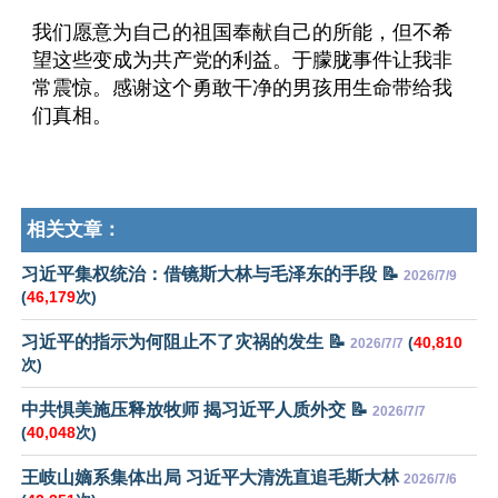
我们愿意为自己的祖国奉献自己的所能，但不希
望这些变成为共产党的利益。于朦胧事件让我非
常震惊。感谢这个勇敢干净的男孩用生命带给我
们真相。
相关文章：
习近平集权统治：借镜斯大林与毛泽东的手段 📝
2026/7/9
(
46,179
次)
习近平的指示为何阻止不了灾祸的发生 📝
(
40,810
2026/7/7
次)
中共惧美施压释放牧师 揭习近平人质外交 📝
2026/7/7
(
40,048
次)
王岐山嫡系集体出局 习近平大清洗直追毛斯大林
2026/7/6