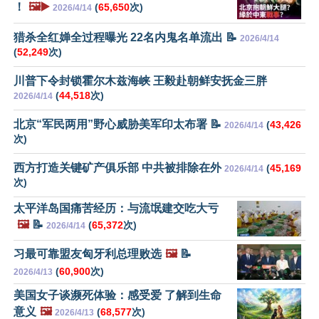
！
🖼️▶️
(
65,650
次)
2026/4/14
猎杀全红婵全过程曝光 22名内鬼名单流出 📝
2026/4/14
(
52,249
次)
川普下令封锁霍尔木兹海峡 王毅赴朝鲜安抚金三胖
(
44,518
次)
2026/4/14
北京“军民两用”野心威胁美军印太布署 📝
(
43,426
2026/4/14
次)
西方打造关键矿产俱乐部 中共被排除在外
(
45,169
2026/4/14
次)
太平洋岛国痛苦经历：与流氓建交吃大亏
🖼️
📝
(
65,372
次)
2026/4/14
习最可靠盟友匈牙利总理败选
🖼️
📝
(
60,900
次)
2026/4/13
美国女子谈濒死体验：感受爱 了解到生命
意义
🖼️
(
68,577
次)
2026/4/13