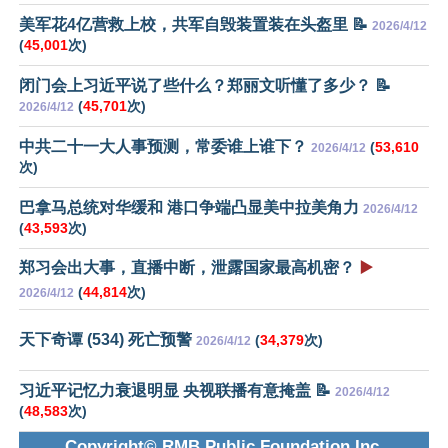
美军花4亿营救上校，共军自毁装置装在头盔里 📝
2026/4/12
(
45,001
次)
闭门会上习近平说了些什么？郑丽文听懂了多少？ 📝
(
45,701
次)
2026/4/12
中共二十一大人事预测，常委谁上谁下？
(
53,610
2026/4/12
次)
巴拿马总统对华缓和 港口争端凸显美中拉美角力
2026/4/12
(
43,593
次)
郑习会出大事，直播中断，泄露国家最高机密？
▶️
(
44,814
次)
2026/4/12
天下奇谭 (534) 死亡预警
(
34,379
次)
2026/4/12
习近平记忆力衰退明显 央视联播有意掩盖 📝
2026/4/12
(
48,583
次)
Copyright© RMB Public Foundation Inc.