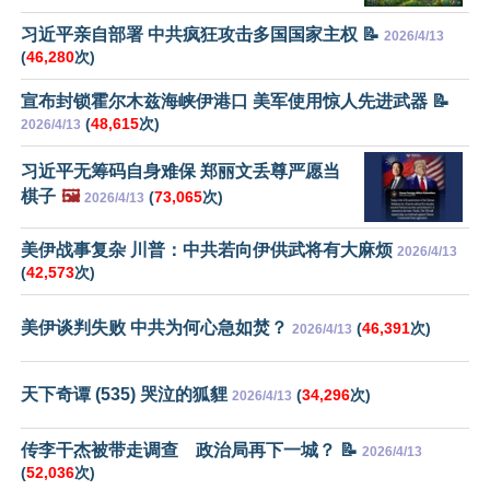
习近平亲自部署 中共疯狂攻击多国国家主权 📝
2026/4/13
(
46,280
次)
宣布封锁霍尔木兹海峡伊港口 美军使用惊人先进武器 📝
(
48,615
次)
2026/4/13
习近平无筹码自身难保 郑丽文丢尊严愿当
棋子
🖼️
(
73,065
次)
2026/4/13
美伊战事复杂 川普：中共若向伊供武将有大麻烦
2026/4/13
(
42,573
次)
美伊谈判失败 中共为何心急如焚？
(
46,391
次)
2026/4/13
天下奇谭 (535) 哭泣的狐貍
(
34,296
次)
2026/4/13
传李干杰被带走调查 政治局再下一城？ 📝
2026/4/13
(
52,036
次)