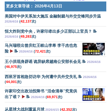
更多文章导读：
2026年4月13日
美国对中伊关系加大施压 金融制裁与外交交锋同步升温
(
42,137
次)
2026/4/16
恒大炸到党中央，许家印牵出多少正部以上官员？ 📝
(
49,283
次)
2026/4/16
马兴瑞咬出曾庆红王岐山李希 李干杰也危
险
▶️
📝
(
72,421
次)
2026/4/16
王小洪现身辟谣 诡异缺席越南公安部长会见 📝
2026/4/16
(
46,975
次)
西班牙首相急切访华 为何遭中共外交失礼 📝
2026/4/16
(
44,001
次)
许家印交出政治投降书 “活命清单”究竟供
出了谁？
▶️
📝
(
69,971
次)
2026/4/16
从星球大战到重返月球
(
42,352
次)
2026/4/15