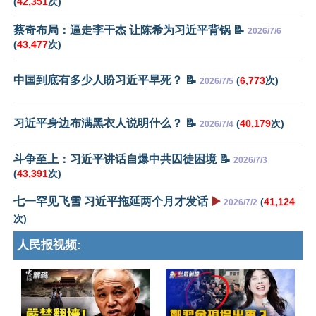
(
42,351
次)
蔡奇布局：逼走李干杰 让陈希为习近平背锅 📝
2026/7/6
(
43,477
次)
中国到底有多少人盼习近平早死？ 📝
(
6,773
次)
2026/7/5
习近平身边布满黑衣人说明什么？ 📝
(
40,179
次)
2026/7/4
斗争至上：习近平讲话自爆中共囚徒困境 📝
2026/7/3
(
43,391
次)
七一罕见飞雪 习近平拖延两个月才发话
▶️
(
41,124
2026/7/2
次)
人民报视频: