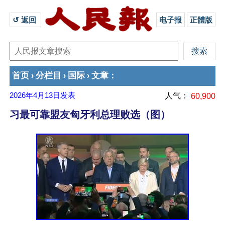
↺ 返回 
电子报
正體版
首页
分栏目
国际
文章
›
›
›
：
2026年4月13日
发表
人气：
60,900
习最可靠盟友匈牙利总理败选（图）