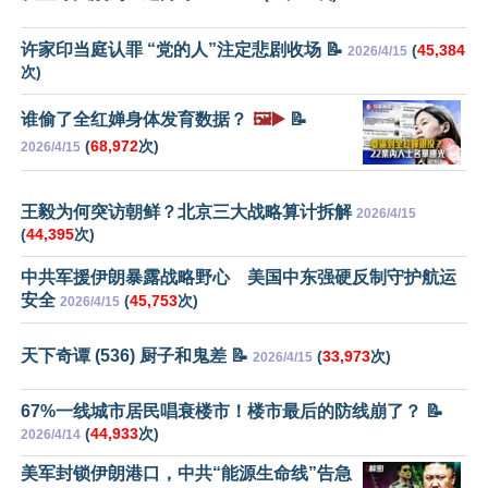
许家印当庭认罪 “党的人”注定悲剧收场 📝
(
45,384
2026/4/15
次)
谁偷了全红婵身体发育数据？
🖼️▶️
📝
(
68,972
次)
2026/4/15
王毅为何突访朝鲜？北京三大战略算计拆解
2026/4/15
(
44,395
次)
中共军援伊朗暴露战略野心 美国中东强硬反制守护航运
安全
(
45,753
次)
2026/4/15
天下奇谭 (536) 厨子和鬼差 📝
(
33,973
次)
2026/4/15
67%一线城市居民唱衰楼市！楼市最后的防线崩了？ 📝
(
44,933
次)
2026/4/14
美军封锁伊朗港口，中共“能源生命线”告急