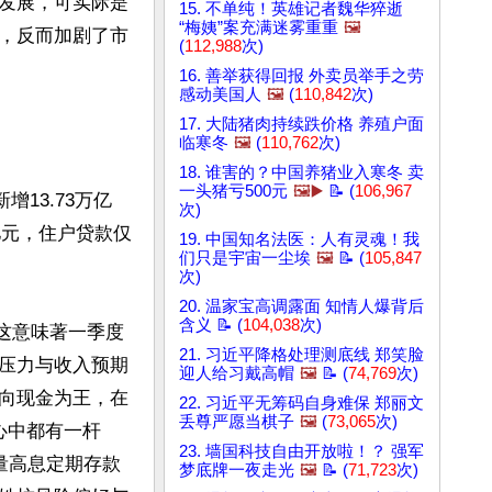
发展，可实际是
15. 不单纯！英雄记者魏华猝逝
“梅姨”案充满迷雾重重
🖼️
，反而加剧了市
(
112,988
次)
16. 善举获得回报 外卖员举手之劳
感动美国人
🖼️
(
110,842
次)
17. 大陆猪肉持续跌价格 养殖户面
临寒冬
🖼️
(
110,762
次)
18. 谁害的？中国养猪业入寒冬 卖
一头猪亏500元
🖼️▶️
📝 (
106,967
13.73万亿
次)
亿元，住户贷款仅
19. 中国知名法医：人有灵魂！我
们只是宇宙一尘埃
🖼️
📝 (
105,847
次)
20. 温家宝高调露面 知情人爆背后
含义 📝 (
104,038
次)
，这意味著一季度
21. 习近平降格处理测底线 郑笑脸
压力与收入预期
迎人给习戴高帽
🖼️
📝 (
74,769
次)
向现金为王，在
22. 习近平无筹码自身难保 郑丽文
丢尊严愿当棋子
🖼️
(
73,065
次)
心中都有一杆
23. 墙国科技自由开放啦！？ 强军
大量高息定期存款
梦底牌一夜走光
🖼️
📝 (
71,723
次)