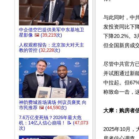
与此同时，中共
发投资同比下降
中企借空巴提供美军中东基地卫
星影像
🖼️
(
39,219
次)
下降20.2%
人权观察报告：北京加大对天主
但全国新房成交
教的管控 (
32,228
次)
尽管中共官方
并试图通过新能
中拉起。但67
称致命一击，这
神韵费城首场满场 州议员褒奖 向
市民推荐
🖼️
(
44,590
次)
大摩：购房者信
7.6万亿变死钱？2026年最大危
机：14亿人信心崩塌！ 📝 (
47,073
次)
2025年10
房者信心调查，