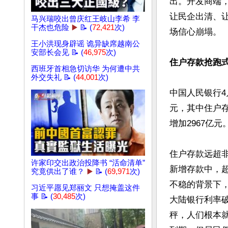
出。开发商端
让民企出清、
马兴瑞咬出曾庆红王岐山李希 李
干杰也危险
▶️
📝 (
72,421
次)
场信心崩塌。

王小洪现身辟谣 诡异缺席越南公
安部长会见 📝 (
46,975
次)
住户存款抢跑
西班牙首相急切访华 为何遭中共
外交失礼 📝 (
44,001
次)
中国人民银行4
元，其中住户存
增加2967亿元。
住户存款远超非
许家印交出政治投降书 “活命清单”
新增存款中，
究竟供出了谁？
▶️
📝 (
69,971
次)
不稳的背景下
习近平愿见郑丽文 只想掩盖这件
事 📝 (
30,485
次)
大陆银行利率
秤，人们根本就