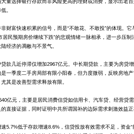
仍大量选择银行存款而非风险更高的理财或消费，显示出老百
低。

并非财富快速积累的信号，而是“不敢花、不敢投”的体现。它
城市居民预期房价继续下跌”的悲观情绪一脉相承，进一步压制
陆经济的凋敝与不景气。

贷款几近停滞仅增加2967亿元。中长期贷款，主要为房贷增加
的是一季度二手房局部有限小阳春，但力度微弱，反映房地产
尤其是改善型需求释放有限。

640亿元，主要是居民消费信贷如信用卡、汽车贷、经营贷
足的直接证据，同时证明中共所谓国补的边际需求刺激效益正在
速5.7%低于存款增速8.6%，信贷投放有效需求不足，资金“