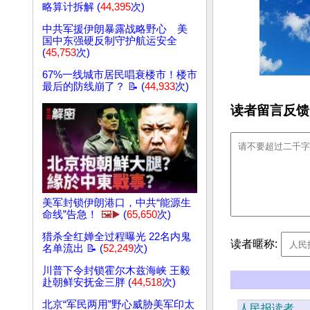
略算计拆解 (
44,395
次)
中共军援伊朗暴露战略野心 美
国中东强硬反制守护航运安全
(
45,753
次)
67%一线城市居民唱衰楼市！楼市
最后的防线崩了？ 📝 (
44,933
次)
读者留言反馈
美军封锁伊朗港口，中共“能源生
命线”告急！
🖼️▶️
(
65,650
次)
猎杀全红婵全过程曝光 22名内鬼
读者暱称:
名单流出 📝 (
52,249
次)
川普下令封锁霍尔木兹海峡 王毅
赴朝鲜安抚金三胖 (
44,518
次)
北京“军民两用”野心威胁美军印太
人民报读者