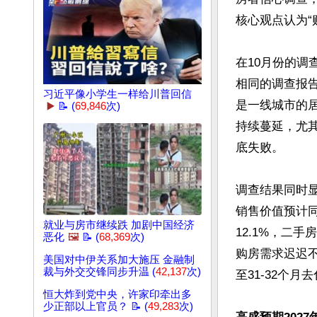
核心观点认为“
在10月份的调
相同的调查报告
习近平像小学生一样给川普回信
是一线城市的
▶️
📝 (
69,846
次)
持续蔓延，尤其
底失败。

调查结果同时显
销售价值预计同
就业与房市继续跌 加剧中国经济
12.1%，二
恶化
🖼️
📝 (
68,369
次)
购房需求迟迟不
美国对中伊关系加大施压 金融制
裁与外交交锋同步升温 (
42,137
次)
至31-32个
恒大炸到党中央，许家印牵出多
少正部以上官员？ 📝 (
49,283
次)