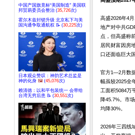
高盛预期202
中国产国旗竟标“美国制造” 美国联
邦贸易委员会整治 (
35,726
次)
高盛2026年
霍尔木兹封锁升级 北京私下与美
国沟通争取通航权 📝 (
30,225
次)
地产对中共GD
点，但高盛称
居民财富因房
口还面临巨大国
官方1—2月数
日本观众赞叹：神韵艺术总监是
神的化身
🖼️
(
45,076
次)
幅虽较2025全
工面积5084万
赖清德：以和平包装统一 会带给
台湾无穷后患 📝 (
30,551
次)
降45.7%。
均降30%。

2026年三四