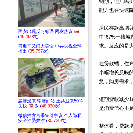
到期，但居民
能力也在快速降
居民存款高增
西安出现反习标语 网友热议
🖼️
(
46,460
次)
中“67%一线
求。反应的是大
习近平又闹大笑话 中共央视全球
播出 (
35,797
次)
在贷款端，住户
小幅增长反映
复，购房需求，
短期贷款减少1
赢麻没来 输麻到站 土共迎来50%
关税
🖼️
📝 (
48,830
次)
是消费信心不
微信推方言采集引争议 个人隐私
安全性受关注 (
30,725
次)
整体看，贷款增