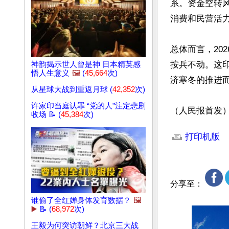
系。资金空转
消费和民营活力
总体而言，20
按兵不动。这
神韵揭示世人曾是神 日本精英感
悟人生意义
🖼️
(
45,664
次)
济寒冬的推进而
从星球大战到重返月球 (
42,352
次)
许家印当庭认罪 “党的人”注定悲剧
（人民报首发
收场 📝 (
45,384
次)
文章网址: http://w
打印机版
分享至：
谁偷了全红婵身体发育数据？
🖼️
▶️
📝 (
68,972
次)
王毅为何突访朝鲜？北京三大战