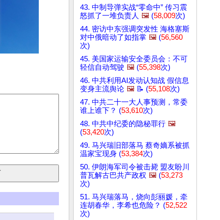
43. 中制导弹实战“零命中” 传习震
怒抓了一堆负责人
🖼️
(
58,009
次)
44. 密访中东强调突发性 海格塞斯
对中俄暗动了如指掌
🖼️
(
56,560
次)
45. 美国家运输安全委员会：不可
轻信自动驾驶
🖼️
(
55,398
次)
46. 中共利用AI发动认知战 假信息
变身主流舆论
🖼️
📝 (
55,108
次)
47. 中共二十一大人事预测，常委
谁上谁下？ (
53,610
次)
48. 中共中纪委的隐秘罪行
🖼️
(
53,420
次)
49. 马兴瑞旧部落马 蔡奇嫡系被抓
温家宝现身 (
53,384
次)
50. 伊朗海军司令被击毙 盟友盼川
普瓦解古巴共产政权
🖼️
(
53,273
次)
51. 马兴瑞落马，烧向彭丽媛，牵
连胡春华，李希也危险？ (
52,522
次)