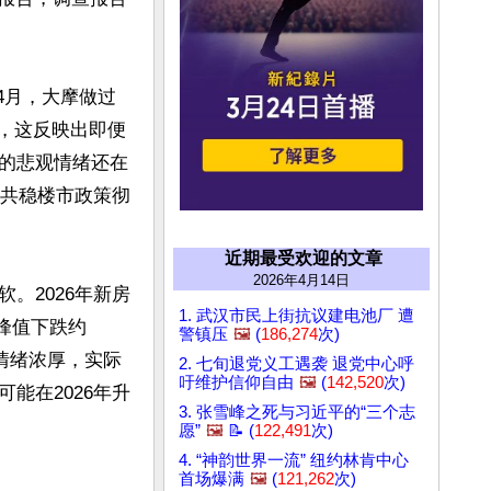
4月，大摩做过
%，这反映出即便
的悲观情绪还在
中共稳楼市政策彻
近期最受欢迎的文章
2026年4月14日
。2026年新房
1. 武汉市民上街抗议建电池厂 遭
年峰值下跌约
警镇压
🖼️
(
186,274
次)
望情绪浓厚，实际
2. 七旬退党义工遇袭 退党中心呼
吁维护信仰自由
🖼️
(
142,520
次)
能在2026年升
3. 张雪峰之死与习近平的“三个志
愿”
🖼️
📝 (
122,491
次)
4. “神韵世界一流” 纽约林肯中心
首场爆满
🖼️
(
121,262
次)