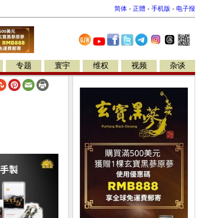
简体
-
正體
-
手机版
-
电子报
专题
寰宇
维权
视频
杂谈