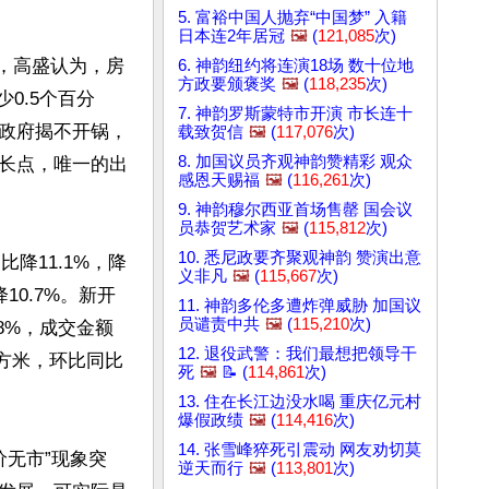
5. 富裕中国人抛弃“中国梦” 入籍
日本连2年居冠
🖼️
(
121,085
次)
底，高盛认为，房
6. 神韵纽约将连演18场 数十位地
方政要颁褒奖
🖼️
(
118,235
次)
少0.5个百分
7. 神韵罗斯蒙特市开演 市长连十
政府揭不开锅，
载致贺信
🖼️
(
117,076
次)
8. 加国议员齐观神韵赞精彩 观众
长点，唯一的出
感恩天赐福
🖼️
(
116,261
次)
9. 神韵穆尔西亚首场售罄 国会议
员恭贺艺术家
🖼️
(
115,812
次)
10. 悉尼政要齐聚观神韵 赞演出意
降11.1%，降
义非凡
🖼️
(
115,667
次)
10.7%。新开
11. 神韵多伦多遭炸弹威胁 加国议
员谴责中共
🖼️
(
115,210
次)
.8%，成交金额
12. 退役武警：我们最想把领导干
平方米，环比同比
死
🖼️
📝 (
114,861
次)
13. 住在长江边没水喝 重庆亿元村
爆假政绩
🖼️
(
114,416
次)
14. 张雪峰猝死引震动 网友劝切莫
价无市”现象突
逆天而行
🖼️
(
113,801
次)