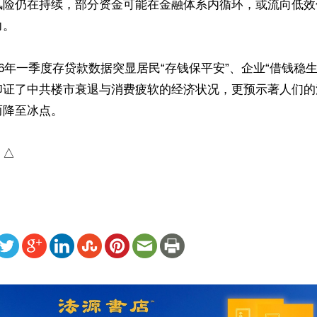
风险仍在持续，部分资金可能在金融体系内循环，或流向低效
。

26年一季度存贷款数据突显居民“存钱保平安”、企业“借钱稳
印证了中共楼市衰退与消费疲软的经济状况，更预示著人们的
降至冰点。

）△
ww.renminbao.com/rmb/articles/2026/4/14/94866.html