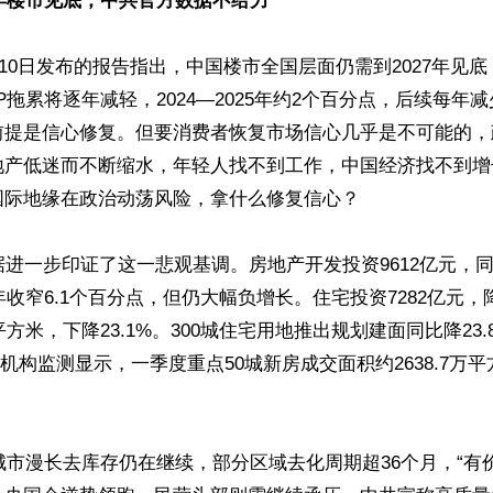
7年楼市见底，中共官方数据不给力
4月10日发布的报告指出，中国楼市全国层面仍需到2027年见
P拖累将逐年减轻，2024—2025年约2个百分点，后续每年减
前提是信心修复。但要消费者恢复市场信心几乎是不可能的，
地产低迷而不断缩水，年轻人找不到工作，中国经济找不到增
际地缘在政治动荡风险，拿什么修复信心？

据进一步印证了这一悲观基调。房地产开发投资9612亿元，同比
年收窄6.1个百分点，但仍大幅负增长。住宅投资7282亿元，降
平方米，下降23.1%。300城住宅用地推出规划建面同比降23
市场机构监测显示，一季度重点50城新房成交面积约2638.7万
线城市漫长去库存仍在继续，部分区域去化周期超36个月，“有