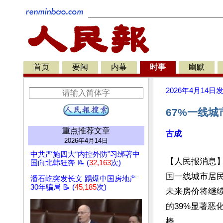
首页
要闻
内幕
时事
幽默
2026年4月14日
67%一线
重点推荐文章
古成
2026年4月14日
中共严施四大“内控外防”习绑著中
【人民报消息】
国向北韩狂奔 📝 (
32,163
次)
国一线城市居民
潘石屹突发长文 踢爆中国房地产
30年骗局 📝 (
45,185
次)
未来房价将继续
的39%显著恶
棒。
