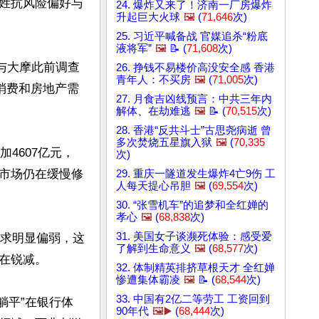
姓抗风险偏好与
24. 爆炸又来了！济南一厂房爆炸
升起巨大火球
🖼️
(
71,646
次)
25. 习近平喊备战 官媒追杀“粉底
液将军”
🖼️
📝 (
71,608
次)
与大摩此前调查
26. 挣钱不易楼价高没安全感 香港
青年人：不买房
🖼️
(
71,005
次)
消费和房地产需
27. 月食吉凶线预言：中共三年内
解体、在劫难逃
🖼️
📝 (
70,515
次)
28. 香港“反共斗士”古思尧病逝 曾
多次焚烧五星旗入狱
🖼️
(
70,335
4607亿元，
次)
市场仍在缓慢修
29. 重庆一隧道发生爆炸4亡9伤 工
人每天提心吊胆
🖼️
(
69,554
次)
30. “张雪机车”的追梦和全红婵的
孝心
🖼️
(
68,838
次)
31. 美国女子谈濒死体验：感受爱
需求明显偏弱，这
了解到生命意义
🖼️
(
68,577
次)
锐减。

32. 体制精英排挤草根天才 全红婵
惨遭集体霸凌
🖼️
📝 (
68,544
次)
33. 中国有2亿二等劳工 工资回到
躺平”在银行体
90年代
🖼️▶️
(
68,444
次)