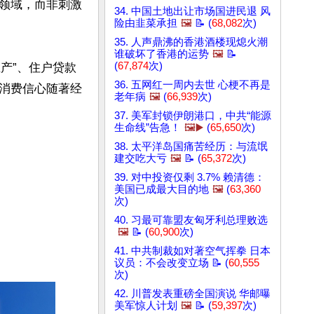
领域，而非刺激
34. 中国土地出让市场国进民退 风
险由韭菜承担
🖼️
📝 (
68,082
次)
35. 人声鼎沸的香港酒楼现熄火潮
谁破坏了香港的运势
🖼️
📝
(
67,874
次)
生产”、住户贷款
36. 五网红一周内去世 心梗不再是
消费信心随著经
老年病
🖼️
(
66,939
次)
37. 美军封锁伊朗港口，中共“能源
生命线”告急！
🖼️▶️
(
65,650
次)
38. 太平洋岛国痛苦经历：与流氓
建交吃大亏
🖼️
📝 (
65,372
次)
39. 对中投资仅剩 3.7% 赖清德：
美国已成最大目的地
🖼️
(
63,360
次)
40. 习最可靠盟友匈牙利总理败选
🖼️
📝 (
60,900
次)
41. 中共制裁如对著空气挥拳 日本
议员：不会改变立场 📝 (
60,555
次)
42. 川普发表重磅全国演说 华邮曝
美军惊人计划
🖼️
📝 (
59,397
次)