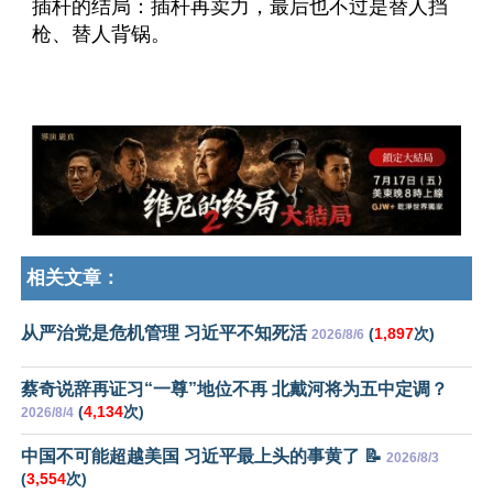
插杆的结局：插杆再卖力，最后也不过是替人挡
枪、替人背锅。
相关文章：
从严治党是危机管理 习近平不知死活
(
1,897
次)
2026/8/6
蔡奇说辞再证习“一尊”地位不再 北戴河将为五中定调？
(
4,134
次)
2026/8/4
中国不可能超越美国 习近平最上头的事黄了 📝
2026/8/3
(
3,554
次)