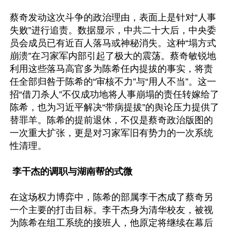
蔡奇发动这次斗争的政治理由，表面上是针对“人事
失败”进行追责。数据显示，中共二十大后，中央委
员会成员已有近百人落马或神秘消失。这种“塌方式
崩溃”在习家军内部引起了极大的震荡。蔡奇敏锐地
利用这些落马高官多为陈希任内提拔的事实，将责
任全部归咎于陈希的“审核不力”与“用人不当”。这一
招“借刀杀人”不仅成功地将人事崩塌的责任转嫁给了
陈希，也为习近平解决“带病提拔”的舆论压力提供了
替罪羊。陈希的提前退休，不仅是蔡奇政治版图的
一次重大扩张，更是对习家军旧有势力的一次系统
性清理。

 李干杰的调职与湖南帮的式微
在这场权力博弈中，陈希的部属李干杰成了蔡奇另
一个主要的打击目标。李干杰身为清华校友，被视
为陈希在组工系统的接班人，他原定将继续在幕后