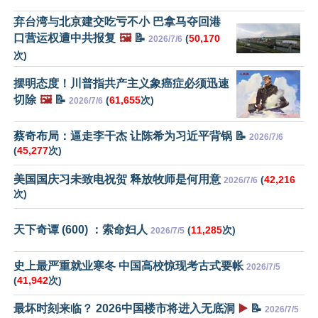
弃台湾与北京建交吃亏不小 巴拿马夺回港
口营运权遭中共报复
🖼️
📝
(
50,170
2026/7/6
次)
摆明态度！川普指共产主义象癌症必须迅速
切除
🖼️
📝
(
61,655
次)
2026/7/6
蔡奇布局：逼走李干杰 让陈希为习近平背锅 📝
2026/7/6
(
45,277
次)
美国国庆习未致电祝贺 释放牧师是何用意
(
42,216
2026/7/6
次)
天下奇谭 (600) ：索命妇人
(
11,285
次)
2026/7/5
史上最严重就业寒冬 中国高校惊现考古式要帐
2026/7/5
(
41,942
次)
最坏时刻来临？ 2026中国楼市将进入无底洞
▶️
📝
2026/7/5