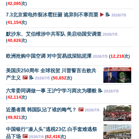
(
42,085
次)
7.3北京紫电炸裂冰雹狂砸 诡异到不寒而栗
▶️
📝
2026/7/5
(
41,154
次)
默沙东、艾伯维涉中共军队 美启动国安调查
2026/7/5
(
40,626
次)
欧洲抢购中国空调 对中贸易战深陷泥潭
(
12,218
次)
2026/7/5
美国庆250周年 全球祝贺 川普誓言击败共
产主义
🖼️
📝
(
50,652
次)
2026/7/5
六常委同调做一事 王沪宁学习两次为哪般 📝
2026/7/5
(
42,114
次)
近墨者黑 韩国队沾了谁的晦气？
🖼️
2026/7/5
(
49,921
次)
中国银行“凑人头”逃税23亿 白手套难逃祭
品下场
🖼️
(
62,416
次)
2026/7/4