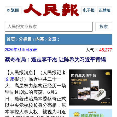
↺ 返回 
电子报
正體版
首页
分栏目
内幕
文章
›
›
›
：
2026年7月5日
发表
人气：
45,277
蔡奇布局：逼走李干杰 让陈希为习近平背锅
【人民报消息】（人民报记者
文谨
报导）临近中共二十一
大，高层权力架构正经历一场
罕见且剧烈的震荡。6月5
日，随著政治局常委蔡奇正式
以中央党校校长身分亮相，原
本掌控人事大权、被视为习近