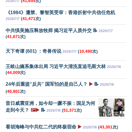
(
41,655
次)
2026/7/7
《1984》遭禁、黎智英受审：香港折射中共信任危机
(
41,471
次)
2026/7/7
中共惧美施压释放牧师 揭习近平人质外交 📝
2026/7/7
(
41,671
次)
天下奇谭 (601) ：奇兽传说
(
10,490
次)
2026/7/7
王岐山嫡系集体出局 习近平大清洗直追毛斯大林
2026/7/6
(
44,009
次)
24年后重提“反共” 国军怕的是自己人？
▶️
📝
2026/7/6
(
40,801
次)
昔日威震亚洲，如今却一蹶不振：国足为何
走到今天？
🖼️▶️
📝
(
51,371
次)
2026/7/6
看胡海峰与中共红二代的终极宿命
▶️
(
43,301
次)
2026/7/6