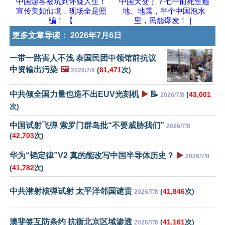
中国游客被坑到怀疑人生！
中国天变了？七一前死鱼遍
宣传美如仙境，现场全是照
地、地震，半个中国泡水
骗！ 【
里，民怨爆发！｜
更多文章导读：
2026年7月6日
一带一路害人不浅 泰国民团中领馆前抗议
中资输出污染
🖼️
(
61,471
次)
2026/7/9
中共倾全国力量也造不出EUV光刻机
▶️
📝
(
43,001
2026/7/8
次)
中国试射飞弹 索罗门群岛批“不要威胁我们”
2026/7/8
(
42,703
次)
华为“韬定律”V2 真的能改写中国半导体历史？
▶️
2026/7/8
(
41,782
次)
中共潜射核弹试射 太平洋邻国谴责
(
41,846
次)
2026/7/8
澳斐签互防条约 抗衡北京区域渗透
(
41,161
次)
2026/7/8