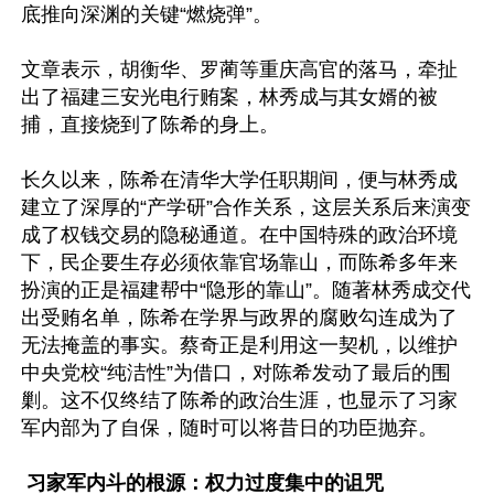
底推向深渊的关键“燃烧弹”。

文章表示，胡衡华、罗蔺等重庆高官的落马，牵扯
出了福建三安光电行贿案，林秀成与其女婿的被
捕，直接烧到了陈希的身上。

长久以来，陈希在清华大学任职期间，便与林秀成
建立了深厚的“产学研”合作关系，这层关系后来演变
成了权钱交易的隐秘通道。在中国特殊的政治环境
下，民企要生存必须依靠官场靠山，而陈希多年来
扮演的正是福建帮中“隐形的靠山”。随著林秀成交代
出受贿名单，陈希在学界与政界的腐败勾连成为了
无法掩盖的事实。蔡奇正是利用这一契机，以维护
中央党校“纯洁性”为借口，对陈希发动了最后的围
剿。这不仅终结了陈希的政治生涯，也显示了习家
军内部为了自保，随时可以将昔日的功臣抛弃。

 习家军内斗的根源：权力过度集中的诅咒