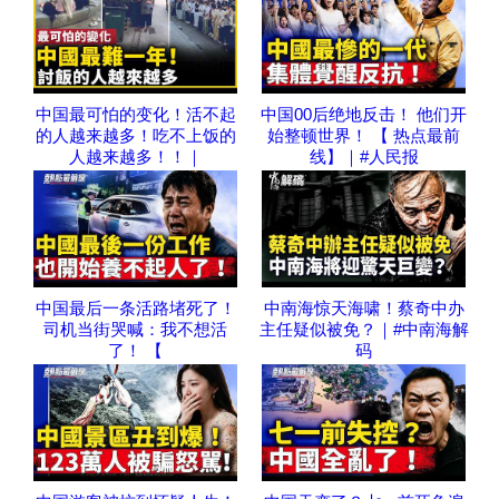
中国最可怕的变化！活不起
中国00后绝地反击！ 他们开
的人越来越多！吃不上饭的
始整顿世界！ 【 热点最前
人越来越多！！｜
线】｜#人民报
中国最后一条活路堵死了！
中南海惊天海啸！蔡奇中办
司机当街哭喊：我不想活
主任疑似被免？｜#中南海解
了！ 【
码