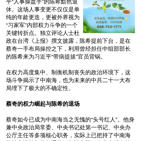
平“人事操盘手”的陈希黯然退
休。这场人事变更不仅仅是单
纯的年龄更迭，更被外界视为
“习家军”内部权力斗争的一个
关键转折点。独立评论人士杜
政在台湾《上报》撰文披露，陈希提前下台，是在
蔡奇一手布局操控之下，利用曾经担任中组部部长
的陈希来为习近平“带病提拔”官员背锅。

在权力高度集中、制衡机制丧失的政治环境下，这
场斗争揭示了中南海，也为未来的中共二十一大布
局埋下了极大的不确定性。

蔡奇的权力崛起与陈希的退场
蔡奇如今已成为中南海当之无愧的“头号红人”。他身
兼中央政治局常委、中央书记处第一书记、中央办
公厅主任等多项核心职务，实际上已把持了中南海