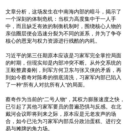
文章分析，这场发生在中南海内部的暗斗，揭示了
一个深刻的体制危机：当权力高度集中于一人手
中，而且缺乏有效的制衡机制时，围绕核心人物的
亲信圈层便会迅速分裂为不同的派系，并为了争夺
核心的恩宠与权力资源进行残酷的内耗。

习近平的第三任期原本应该是习家军完全掌控局面
的时期，但现实却是内部冲突不断。从外交系统的
王毅整肃秦刚，到军方何卫东与张又侠的矛盾，再
到如今蔡奇对陈希的彻底清洗，习家军内部已陷入
了一种“所有人对抗所有人”的局面。

蔡奇作为当前的“二号人物”，其权力膨胀速度之快，
已引起了其他习家军要员的普遍恐惧与反感。在北
戴河会议即将到来之际，原本应是元老发声的场
合，如今已沦为习家军内部瓜分政治蛋糕、进行交
易与摊牌的角力场。
