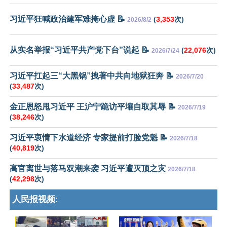
习近平狂喊政治建军难掩心虚 📝
(
3,353
次)
2026/8/2
从实名举报“习近平共产党下台”说起 📝
(
22,076
次)
2026/7/24
习近平扛起三“大黑锅”拽著中共向地狱狂奔 📝
2026/7/20
(
33,487
次)
金正恩怒甩习近平 王沪宁跪访平壤自取其辱 📝
2026/7/19
(
38,246
次)
习近平衷情下水道经济 专家提前打脸党魁 📝
2026/7/18
(
40,819
次)
高官离世与落马双潮来袭 习近平遭灭顶之灾
2026/7/18
(
42,298
次)
人民报视频: