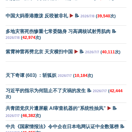
中国大妈香港撒泼 反咬被非礼
▶️
📝
(
39,540
次)
2026/7/8
多地灾害死伤惨重七常委隐身 习高调核试射秀肌肉 📝
(
42,974
次)
2026/7/8
紫霄神雷再劈北京 天灾横扫中国
▶️
📝
(
40,111
次)
2026/7/7
天下奇谭 (603) ：斩狐妖
(
10,184
次)
2026/7/7
习近平的指示为何阻止不了灾祸的发生 📝
(
42,444
2026/7/7
次)
共青团党庆片遭屏蔽 AI审查机器的“系统性抽风”
▶️
📝
(
46,382
次)
2026/7/7
中共《国家情报法》令中企在日本电网认证中全数落榜 📝