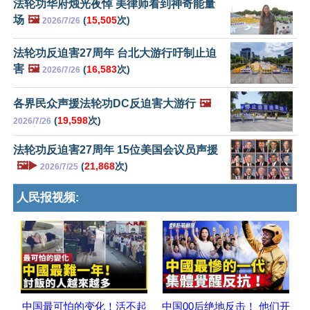
法轮功华府烛光夜悼 美律师看到神奇能量
场
🖼️
(
15,505
次)
2026/7/26
法轮功反迫害27周年 台北大游行吁制止迫
害
🖼️
(
16,583
次)
2026/7/26
各界民众声援法轮功DC反迫害大游行
🖼️
(
19,598
次)
2026/7/26
法轮功反迫害27周年 15位美国会议员声援
🖼️▶️
(
21,868
次)
2026/7/25
人民报视频:
中国最可怕的变化！活不起
中国00后绝地反击！ 他们开