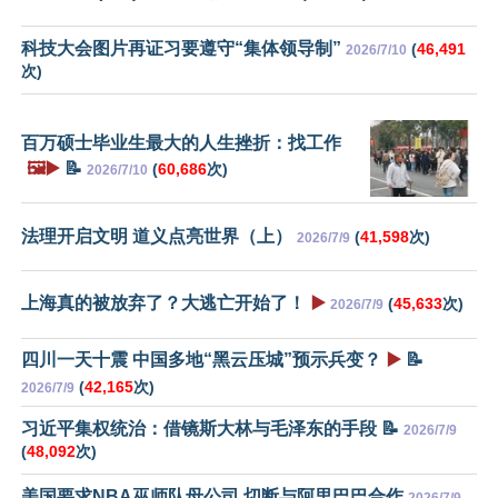
科技大会图片再证习要遵守“集体领导制”
(
46,491
2026/7/10
次)
百万硕士毕业生最大的人生挫折：找工作
🖼️▶️
📝
(
60,686
次)
2026/7/10
法理开启文明 道义点亮世界（上）
(
41,598
次)
2026/7/9
上海真的被放弃了？大逃亡开始了！
▶️
(
45,633
次)
2026/7/9
四川一天十震 中国多地“黑云压城”预示兵变？
▶️
📝
(
42,165
次)
2026/7/9
习近平集权统治：借镜斯大林与毛泽东的手段 📝
2026/7/9
(
48,092
次)
美国要求NBA巫师队母公司 切断与阿里巴巴合作