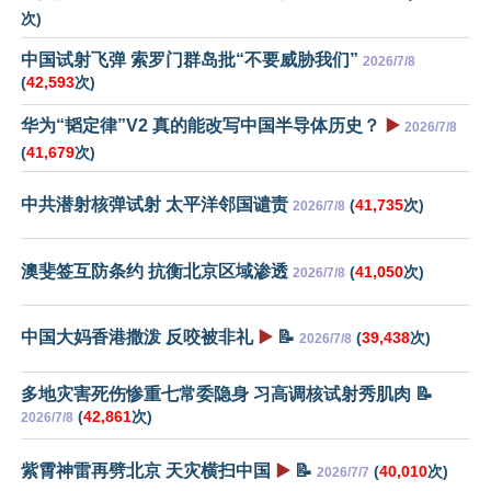
次)
中国试射飞弹 索罗门群岛批“不要威胁我们”
2026/7/8
(
42,593
次)
华为“韬定律”V2 真的能改写中国半导体历史？
▶️
2026/7/8
(
41,679
次)
中共潜射核弹试射 太平洋邻国谴责
(
41,735
次)
2026/7/8
澳斐签互防条约 抗衡北京区域渗透
(
41,050
次)
2026/7/8
中国大妈香港撒泼 反咬被非礼
▶️
📝
(
39,438
次)
2026/7/8
多地灾害死伤惨重七常委隐身 习高调核试射秀肌肉 📝
(
42,861
次)
2026/7/8
紫霄神雷再劈北京 天灾横扫中国
▶️
📝
(
40,010
次)
2026/7/7