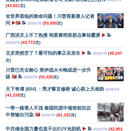
2026/7/9
(
43,521
次)
全世界面临的致命问题！川普答新唐人记者
问
▶️🖼️
📝
(
53,050
次)
2026/7/9
广西洪灾上不了热搜 明星裤裆里那点事却霸屏
▶️
📝
(
43,772
次)
2026/7/9
北京突然空了？最可怕的事正在发生
▶️
📝
(
45,247
2026/7/9
次)
川普已失去耐心 美伊战火今晚或进一步升
级
🖼️
📝
(
51,420
次)
2026/7/9
天下奇谭 (604) ：秀才誓言修桥 诚心获上天相助
2026/7/9
(
41,228
次)
一带一路害人不浅 泰国民团中领馆前抗议
中资输出污染
🖼️
(
61,152
次)
2026/7/9
中共倾全国力量也造不出EUV光刻机
▶️
📝
(
42,901
2026/7/8