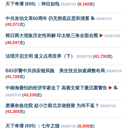
天下奇谭 (606) ：神目如电
(
9,160
次)
2026/7/11
中共发动文革60周年 仍无彻底反思和清算 📝
2026/7/11
(
43,371
次)
韩日两大宿敌历史性和解 印太铁三角全面合围
▶️
2026/7/10
(
40,547
次)
法理开启文明 道义点亮世界（下）
(
41,730
次)
2026/7/10
BIO示警中共供应链风险 美生技业加速调整布局
2026/7/10
(
41,728
次)
中南海最怕的经济学家走了 高善文留下最沉重警告
▶️
📝
(
43,239
次)
2026/7/10
麦康奈急住院 赵小兰留北京做慈善 为何不返？
2026/7/10
(
42,269
次)
天下奇谭 (605) ：七年之猫
(
9,359
次)
2026/7/10