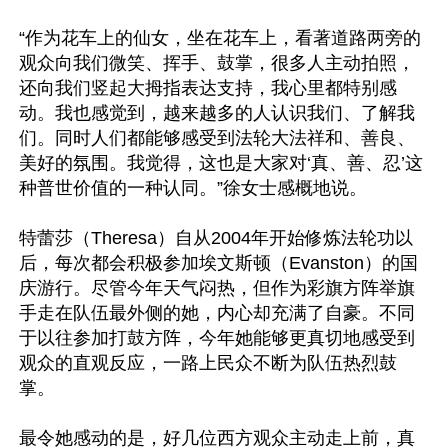
“作为花车上的仙女，坐在花车上，看著道路两旁的
观众向我们微笑、挥手、鼓掌，很多人主动拍照，
还向我们竖起大拇指表达支持，我心里都特别感
动。我也感觉到，越来越多的人认识我们、了解我
们。同时人们都能够感受到法轮大法祥和、善良、
美好的氛围。我觉得，这也是大家对‘真、善、忍’这
种普世价值的一种认同。”徐女士感概地说。

特蕾莎（Theresa）自从2004年开始修炼法轮功以
后，每次都会积极参加埃文斯顿（Evanston）的国
庆游行。尽管今年天气闷热，但作为彩旗方阵举旗
手走在队伍最外侧的她，内心却充满了自豪。不同
于以往参加打鼓方阵，今年她能够更真切地感受到
观众的直观反应，一路上民众不断为队伍热烈鼓
掌。

最令她感动的是，好几位西方观众主动走上前，真