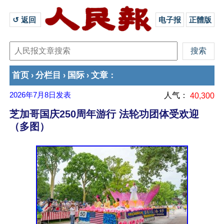
↺ 返回 
电子报
正體版
首页
分栏目
国际
文章
›
›
›
：
2026年7月8日
发表
人气：
40,300
芝加哥国庆250周年游行 法轮功团体受欢迎
（多图）