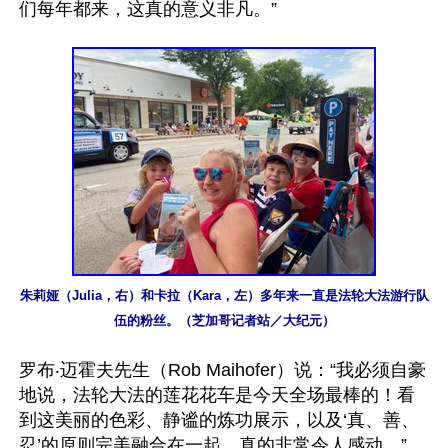
们每年都来，这真的意义非凡。”

朱莉娅（Julia，右）和卡拉（Kara，左）多年来一直是法轮大法游行队
伍的粉丝。（芝加哥记者站／大纪元）
罗布‧迈霍夫先生（Rob Maihofer）说：“我必须自豪
地说，法轮大法的莲花花车是今天全场最棒的！看
到这美丽的色彩、静谧的炼功展示，以及‘真、善、
忍’的原则完美融合在一起，真的非常令人感动。”
