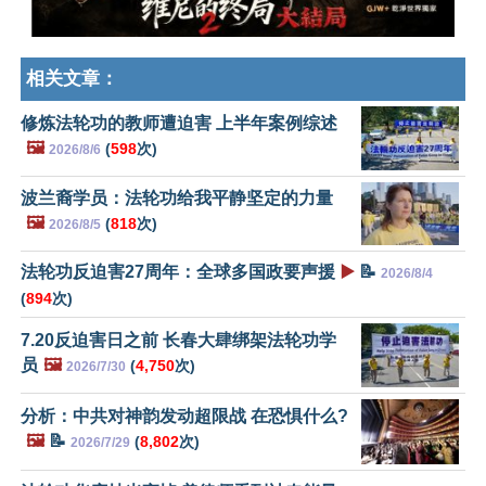
相关文章：
修炼法轮功的教师遭迫害 上半年案例综述
🖼️
(
598
次)
2026/8/6
波兰裔学员：法轮功给我平静坚定的力量
🖼️
(
818
次)
2026/8/5
法轮功反迫害27周年：全球多国政要声援
▶️
📝
2026/8/4
(
894
次)
7.20反迫害日之前 长春大肆绑架法轮功学
员
🖼️
(
4,750
次)
2026/7/30
分析：中共对神韵发动超限战 在恐惧什么?
🖼️
📝
(
8,802
次)
2026/7/29