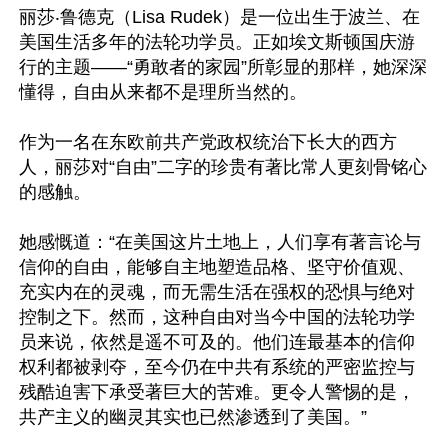
丽莎‧鲁德克（Lisa Rudek）是一位出生于波兰、在
美国生活多年的法轮功学员。正如埃文斯顿国庆游
行的主题——“勇敢者的家园”所彰显的那样，她深深
懂得，自由从来都不是理所当然的。

作为一名在东欧前共产党政权统治下长大的西方
人，丽莎对“自由”二字的珍贵有著比常人更刻骨铭心
的感触。

她感慨道：“在美国这片土地上，人们享有著言论与
信仰的自由，能够自主地塑造品格、坚守价值观、
充实内在的灵魂，而无需生活在强权的恐惧与绝对
控制之下。然而，这种自由对当今中国的法轮功学
员来说，依然是遥不可及的。他们连最基本的信仰
权利都被剥夺，至今仍在中共有系统的严密监控与
残酷迫害下承受著巨大的苦难。更令人警惕的是，
共产主义的幽灵其实也已然渗透到了美国。”
