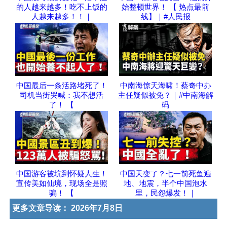
的人越来越多！吃不上饭的
始整顿世界！ 【 热点最前
人越来越多！！｜
线】｜#人民报
中国最后一条活路堵死了！
中南海惊天海啸！蔡奇中办
司机当街哭喊：我不想活
主任疑似被免？｜#中南海解
了！ 【
码
中国游客被坑到怀疑人生！
中国天变了？七一前死鱼遍
宣传美如仙境，现场全是照
地、地震，半个中国泡水
骗！ 【
里，民怨爆发！｜
更多文章导读：
2026年7月8日