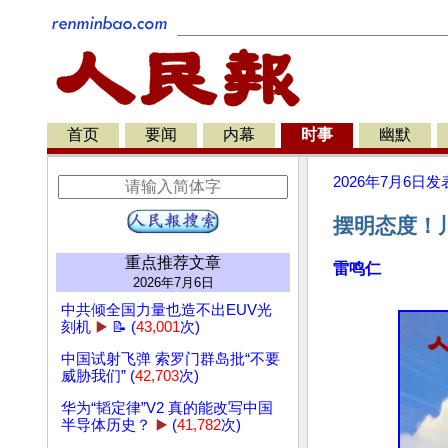
首页
要闻
内幕
时事
幽默
2026年7月6日
发
摆明态度！
重点推荐文章
雷鸣仁
2026年7月6日
中共倾全国力量也造不出EUV光
刻机
▶️
📝 (
43,001
次)
中国试射飞弹 索罗门群岛批“不要
威胁我们” (
42,703
次)
华为“韬定律”V2 真的能改写中国
半导体历史？
▶️
(
41,782
次)