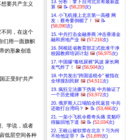
13. 分析：拿下台湾北京有最新盘
不想要共产主义
算
🖼️
📝 (
58,239
次)


14. 小飞机撞上北京第一高楼 网
友：蔡奇要倒楣了！
🖼️
📝
(
58,090
次)
家不同，在这个
15. 中共打击金融券商 冲击香港金
融和房地产业
🖼️
(
57,216
次)
你们用一面旗帜
16. 阿根廷省教育部正式批准干净
帝的形象创造
校园教师培训计划
🖼️
(
56,975
次)
17. 中国爆“毒纸尿裤”风波 家长网
友气炸了！
🖼️
(
56,504
次)
18. 中共发出“跨国追税令” 被指在
国正受到“共产
全球搜刮民财
🖼️
(
54,511
次)
19. 疯狂立法撕下伪装 中共验证了
一个历史规律
🖼️
(
53,972
次)
20. 俄罗斯人口塌陷全民返贫 中共
还敢打台湾吗？
▶️
📝 (
53,466
次)
21. 一架小飞机令蔡奇头痛 党魁吓
得躲回地下道
🖼️
📝 (
52,034
次)
潮、学说，或者
22. 王岐山被软禁在北京？习为何
宙低层空间各种
不给他定罪？ 📝 (
51,699
次)