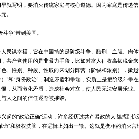
们早就写明，要消灭传统家庭与核心道德。因为家庭是传递信
元。

级斗争”带到美国。

给人民谋幸福，它在中国搞的是阶级斗争、酷刑、血腥、肉体
国，共产党使用的是非暴力手段，比如对富人征收高额税金来
肤色、性别、种族、性取向来划分阵营（阶级和派别），掀起
lture）”和“身份政治”，制造矛盾和争端，实质上是把阶级斗
仇恨，从而激化矛盾，造成社会对立，使人民无法安居乐业。
与人之间的信任逐渐被摧毁。

年兴起的“政治正确”运动，许多经历过共产暴政的人都感到惊
大革命”和极权洗脑，在逻辑上如出一辙。这就是变相的消灭言