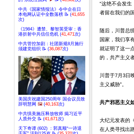
“这绝不会发
中共《国家情报法》令中企在日
者留在我们的国
本电网认证中全数落榜 📝 (
41,655
次)
《1984》遭禁、黎智英受审：香
随后，川普总
港折射中共信任危机 (
41,471
次)
国家，我们享
中共管控加剧：社团新规8月施行
就证明了这一
须建党组织 📝 (
36,087
次)
的，共产主义者
川普于7月3日
主义威胁”。

美国庆祝建国250周年 国会议员致
共产邪恶主义
辞明慧网
🖼️
(
40,163
次)
中共惧美施压释放牧师 揭习近平
人质外交 📝 (
41,671
次)
大纪元发表的
天下奇谭 (602) ：郭真顺“一诗退
在人类寻找出
千军” 活到125岁 📝 (
35,370
次)