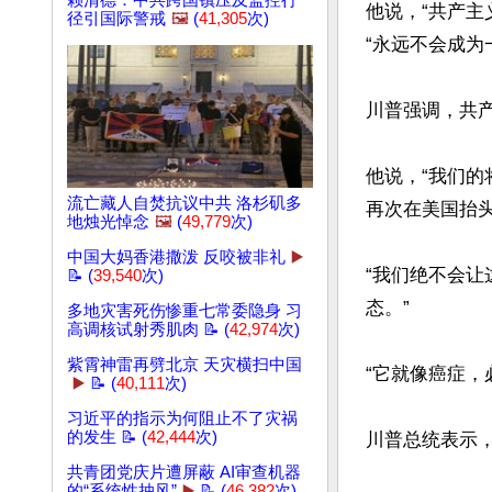
赖清德：中共跨国镇压及监控行
他说，“共产
径引国际警戒
🖼️
(
41,305
次)
“永远不会成为
川普强调，共
他说，“我们
流亡藏人自焚抗议中共 洛杉矶多
再次在美国抬头。
地烛光悼念
🖼️
(
49,779
次)
中国大妈香港撒泼 反咬被非礼
▶️
“我们绝不会让
📝 (
39,540
次)
态。”

多地灾害死伤惨重七常委隐身 习
高调核试射秀肌肉 📝 (
42,974
次)
紫霄神雷再劈北京 天灾横扫中国
“它就像癌症，
▶️
📝 (
40,111
次)
习近平的指示为何阻止不了灾祸
的发生 📝 (
42,444
次)
川普总统表示，
共青团党庆片遭屏蔽 AI审查机器
的“系统性抽风”
▶️
📝 (
46,382
次)