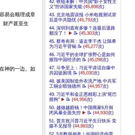
42. 铁链未解：中共国“影子女性主
义”控诉国家失能 (
45,898
次)
容易会顺理成章
43. 北京地震误报 小米电视测试背
后是中共隐忧 (
45,793
次)
、财产甚至生
44. 深圳到底有多惨？连最后退路
都没了！
▶️
📝 (
45,303
次)
45. 蔡奇布局：逼走李干杰 让陈希
为习近平背锅 📝 (
45,277
次)
46. 习近平的全球扩张野心是如何
摧毁中国经济的 📝 (
45,098
次)
47. 斗争至上：习近平讲话自爆中
在神的一边。如
共囚徒困境 📝 (
45,030
次)
48. 披美国制造外衣洗产地 中共军
工铜企暗蚀德州 📝 (
44,957
次)
49. 习近平和金正恩精彩上演“尾巴
摇狗”
▶️
📝 (
44,956
次)
50. 越做越赔钱！中国商家6月倒
闭风暴全面失控
▶️
📝 (
44,930
次)
51. 普京祝川普习近平生日快乐 党
媒不见报导 (
44,883
次)
52. 5月数据崩盘！中国经济内需