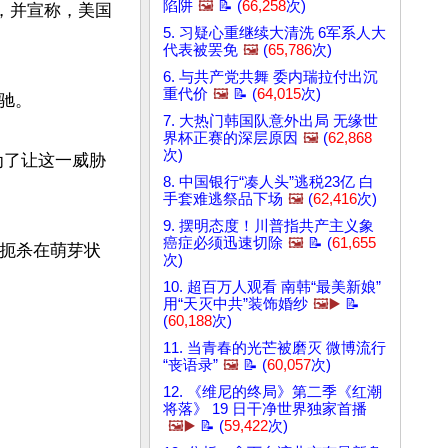
陷阱
🖼️
📝 (
66,258
次)
，并宣称，美国
5. 习疑心重继续大清洗 6军系人大
代表被罢免
🖼️
(
65,786
次)
6. 与共产党共舞 委内瑞拉付出沉
重代价
🖼️
📝 (
64,015
次)
。

7. 大热门韩国队意外出局 无缘世
界杯正赛的深层原因
🖼️
(
62,868
次)
为了让这一威胁
8. 中国银行“凑人头”逃税23亿 白
手套难逃祭品下场
🖼️
(
62,416
次)
9. 摆明态度！川普指共产主义象
癌症必须迅速切除
🖼️
📝 (
61,655
其扼杀在萌芽状
次)
10. 超百万人观看 南韩“最美新娘”
用“天灭中共”装饰婚纱
🖼️▶️
📝
(
60,188
次)
11. 当青春的光芒被磨灭 微博流行
“丧语录”
🖼️
📝 (
60,057
次)
12. 《维尼的终局》第二季《红潮
将落》 19 日干净世界独家首播
🖼️▶️
📝 (
59,422
次)