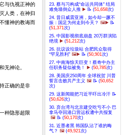
它与仇视正神的
23. 蔡与习构成“命运共同体” 结局
难免墙倒众人推
▶️
📝 (
51,658
次)
灭人类，在神归
24. 昔日威震亚洲，如今却一蹶不
不懂神的教诲而
振：国足为何走到今天？
🖼️▶️
📝
(
51,371
次)
25. 中国影视彻底崩盘 20万群演陷
绝境
▶️
(
51,212
次)
26. 抗议设垃圾站 合肥民众取得
“罕见胜利”
🖼️▶️
📝 (
50,901
次)
27. 中南海惊天巨变！蔡奇中办主
和无神论。

任职务疑似被免！
▶️
(
50,785
次)
28. 美国庆250周年 全球祝贺 川普
誓言击败共产主义
🖼️
📝 (
50,652
持正确的是非
次)
29. 这新闻能把习近平吓出冷汗 📝
(
50,626
次)
30. 弃台湾与北京建交吃亏不小 巴
拿马夺回港口营运权遭中共报复
一种隐形超限
🖼️
📝 (
50,170
次)
31. 近墨者黑 韩国队沾了谁的晦
气？
🖼️
(
49,921
次)