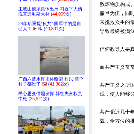
败坏物质构成
王岐山嫡系集体出局 习近平大清
撒旦为伍，同
洗直追毛斯大林 (
44,009
次)
来挽救众生的
24年后重提“反共” 国军怕的是自
己人？
▶️
📝 (
40,801
次)
导致最终被淘汰。
信仰教导人要真
而共产主义常
广西六蓝水库坝体断裂 村民:整个
村子都没了
🖼️
(
41,382
次)
共产主义之所
民心思变借题发挥 韩红失言权贵
观，使人能够分
中枪 (
35,921
次)
共产党近几十
战，全方位的摧