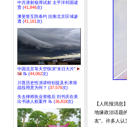
中共潜射核弹试射 太平洋邻国谴
责 (
41,846
次)
澳斐签互防条约 抗衡北京区域渗
透 (
41,161
次)
中国北京等天空惊演“末日大片”
▶️
🖼️
📝 (
44,062
次)
川普历史性演讲特别提及长津湖
战役用意为何？ (
37,578
次)
失去律师执业资格后 刘书庆在美
出书谈人权案件 📝 (
36,818
次)
【人民报消息
地缘政治话题
友”。许多人