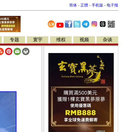
简体
-
正體
-
手机版
-
电子报
专题
寰宇
维权
视频
杂谈