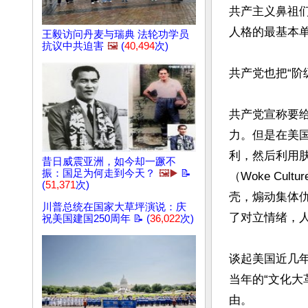
共产主义鼻祖
人格的最基本单
王毅访问丹麦与瑞典 法轮功学员
抗议中共迫害
🖼️
(
40,494
次)
共产党也把“阶
共产党宣称要
力。但是在美
利，然后利用
昔日威震亚洲，如今却一蹶不
振：国足为何走到今天？
🖼️▶️
📝
（Woke Cu
(
51,371
次)
壳，煽动集体
川普总统在国家大草坪演说：庆
了对立情绪，人
祝美国建国250周年 📝 (
36,022
次)
谈起美国近几
当年的“文化
由。
