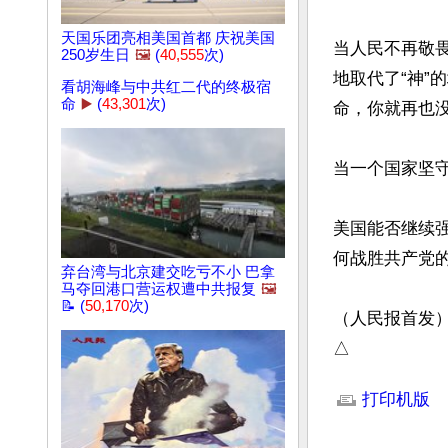
天国乐团亮相美国首都 庆祝美国
当人民不再敬
250岁生日
🖼️
(
40,555
次)
地取代了“神
看胡海峰与中共红二代的终极宿
命
▶️
(
43,301
次)
命，你就再也没
当一个国家坚守
美国能否继续
何战胜共产党
弃台湾与北京建交吃亏不小 巴拿
马夺回港口营运权遭中共报复
🖼️
📝 (
50,170
次)
（人民报首发）
△
文章网址: http://w
打印机版