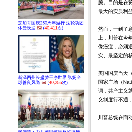
腕。目的是在
最大的实质利益
芝加哥国庆250周年游行 法轮功团
体受欢迎
🖼️
(
40,411
次)
然而，一到了
上，川普在今年
像癌症，必须
实、最坚定的核
美国国庆当天（
新泽西州长盛赞干净世界 弘扬全
国家广场（Nati
球善良风尚
🖼️
(
40,255
次)
调，共产主义
义制度行不通，
川普总统在面对