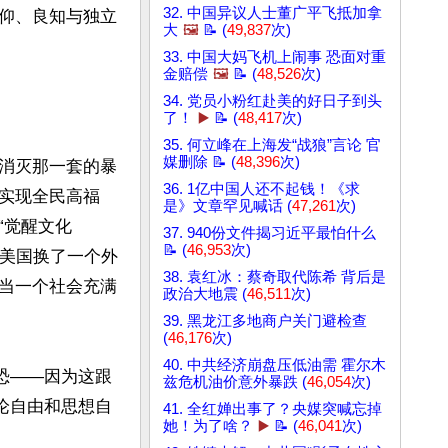
32. 中国异议人士董广平飞抵加拿
仰、良知与独立
大
🖼️
📝 (
49,837
次)
33. 中国大妈飞机上闹事 恐面对重
金赔偿
🖼️
📝 (
48,526
次)
34. 党员小粉红赴美的好日子到头
了！
▶️
📝 (
48,417
次)
35. 何立峰在上海发“战狼”言论 官
媒删除 📝 (
48,396
次)
消灭那一套的暴
36. 1亿中国人还不起钱！《求
实现全民高福
是》文章罕见喊话 (
47,261
次)
“觉醒文化
37. 940份文件揭习近平最怕什么
📝 (
46,953
次)
争在美国换了一个外
38. 袁红冰：蔡奇取代陈希 背后是
当一个社会充满
政治大地震 (
46,511
次)
39. 黑龙江多地商户关门避检查
(
46,176
次)
40. 中共经济崩盘压低油需 霍尔木
恐——因为这跟
兹危机油价意外暴跌 (
46,054
次)
论自由和思想自
41. 全红婵出事了？央媒突喊忘掉
她！为了啥？
▶️
📝 (
46,041
次)