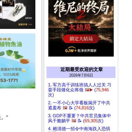
近期最受欢迎的文章
2026年7月6日
1. 军方高干训练班搞人人过关 习
耍手段矮化众将领
🖼️▶️
(
75,946
次)
2. 一不小心大学看板揭开了中共
遮羞布
🖼️
📝 (
74,816
次)
3. GDP不重要？中共官员集体中
”

风干脆躺平
🖼️
📝 (
69,305
次)
4. 赖清德一招令中南海跌入恐惧