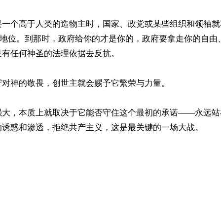
畏一个高于人类的造物主时，国家、政党或某些组织和领袖就
”的地位。到那时，政府给你的才是你的，政府要拿走你的自由
有任何神圣的法理依据去反抗。

对神的敬畏，创世主就会赐予它繁荣与力量。

强大，本质上就取决于它能否守住这个最初的承诺——永远站
的诱惑和渗透，拒绝共产主义，这是最关键的一场大战。



ww.renminbao.com/rmb/articles/2026/7/6/95792.html