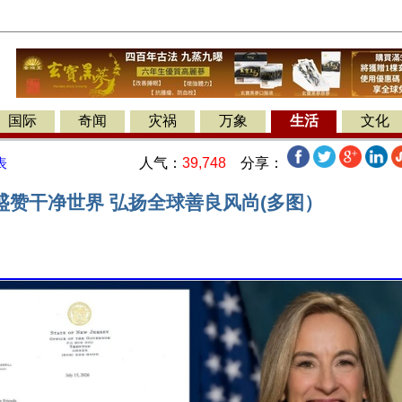
国际
奇闻
灾祸
万象
生活
文化
人气：
39,748
分享：
表
盛赞干净世界 弘扬全球善良风尚(多图）