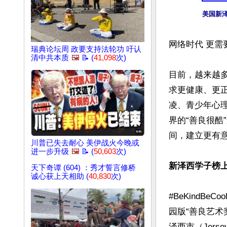
美国新泽西
网络时代 更需要
瑞典论坛周 政要支持法轮功 吁认
清中共本质
🖼️
📝 (
41,098
次)
目前，越来越
求更健康、更正
凌、青少年心
界的“善良很酷
间，建立更有意
川普已失去耐心 美伊战火今晚或
进一步升级
🖼️
📝 (
50,603
次)
新泽西学子榜
天下奇谭 (604) ：秀才誓言修桥
诚心获上天相助 (
40,830
次)
#BeKindB
园版“善良艺术奖”
泽西市（Jersey 