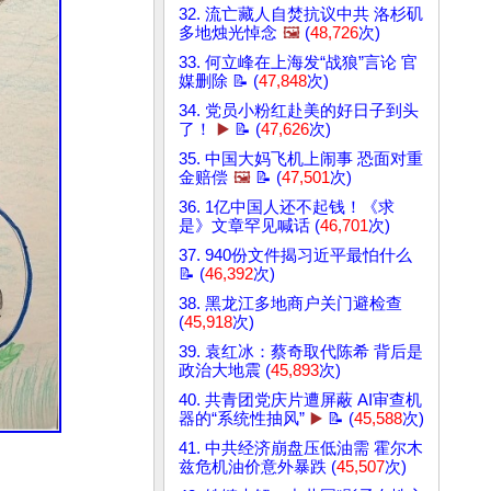
32. 流亡藏人自焚抗议中共 洛杉矶
多地烛光悼念
🖼️
(
48,726
次)
33. 何立峰在上海发“战狼”言论 官
媒删除 📝 (
47,848
次)
34. 党员小粉红赴美的好日子到头
了！
▶️
📝 (
47,626
次)
35. 中国大妈飞机上闹事 恐面对重
金赔偿
🖼️
📝 (
47,501
次)
36. 1亿中国人还不起钱！《求
是》文章罕见喊话 (
46,701
次)
37. 940份文件揭习近平最怕什么
📝 (
46,392
次)
38. 黑龙江多地商户关门避检查
(
45,918
次)
39. 袁红冰：蔡奇取代陈希 背后是
政治大地震 (
45,893
次)
40. 共青团党庆片遭屏蔽 AI审查机
器的“系统性抽风”
▶️
📝 (
45,588
次)
41. 中共经济崩盘压低油需 霍尔木
兹危机油价意外暴跌 (
45,507
次)