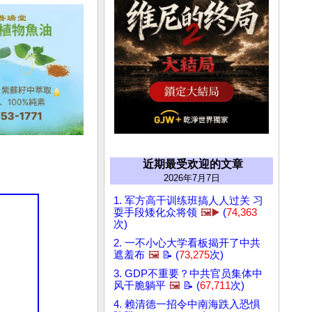
近期最受欢迎的文章
2026年7月7日
1. 军方高干训练班搞人人过关 习
耍手段矮化众将领
🖼️▶️
(
74,363
次)
2. 一不小心大学看板揭开了中共
遮羞布
🖼️
📝 (
73,275
次)
3. GDP不重要？中共官员集体中
风干脆躺平
🖼️
📝 (
67,711
次)
4. 赖清德一招令中南海跌入恐惧