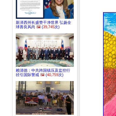
新泽西州长盛赞干净世界 弘扬全
球善良风尚
🖼️
(
39,745
次)
赖清德：中共跨国镇压及监控行
径引国际警戒
🖼️
(
40,759
次)