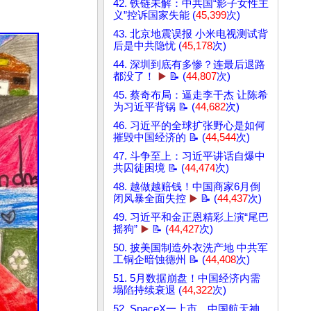
42. 铁链未解：中共国“影子女性主
义”控诉国家失能 (
45,399
次)
43. 北京地震误报 小米电视测试背
后是中共隐忧 (
45,178
次)
44. 深圳到底有多惨？连最后退路
都没了！
▶️
📝 (
44,807
次)
45. 蔡奇布局：逼走李干杰 让陈希
为习近平背锅 📝 (
44,682
次)
46. 习近平的全球扩张野心是如何
摧毁中国经济的 📝 (
44,544
次)
47. 斗争至上：习近平讲话自爆中
共囚徒困境 📝 (
44,474
次)
48. 越做越赔钱！中国商家6月倒
闭风暴全面失控
▶️
📝 (
44,437
次)
49. 习近平和金正恩精彩上演“尾巴
摇狗”
▶️
📝 (
44,427
次)
50. 披美国制造外衣洗产地 中共军
工铜企暗蚀德州 📝 (
44,408
次)
51. 5月数据崩盘！中国经济内需
塌陷持续衰退 (
44,322
次)
52. SpaceX一上市，中国航天神