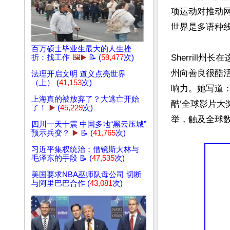
项运动对推动
世界是多语种线
百万硕士毕业生最大的人生挫
Sherrill
折：找工作
🖼️▶️
📝 (
59,477
次)
州向善良很酷
法理开启文明 道义点亮世界
（上） (
41,153
次)
响力。她写道：
上海真的被放弃了？大逃亡开始
酷’全球影片大
了！
▶️
(
45,229
次)
举，触及全球数
四川一天十震 中国多地“黑云压城”
预示兵变？
▶️
📝 (
41,765
次)
习近平集权统治：借镜斯大林与
毛泽东的手段 📝 (
47,535
次)
美国要求NBA巫师队母公司 切断
与阿里巴巴合作 (
43,081
次)