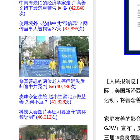
中南海最怕的经济学家走了 高善
文留下最沉重警告
▶️
📝 (
42,840
次)
使用境外卡恐触中共“帮信罪”？网
传当事人被拘留37天 (
37,895
次)
【人民报消息
修真善忍的两位老人癌症消失后
却遭中共冤判
🖼️
(
40,786
次)
际，美国新泽
麦康奈急住院 赵小兰留北京做慈
运动，将善念善
善 为何不返？ (
41,828
次)
科技大会图片再证习要遵守“集体
领导制” (
46,012
次)
家庭友善的影
GJW）宣布，美国
三届“#善良很酷