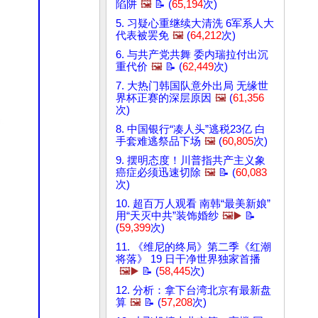
陷阱
🖼️
📝 (
65,194
次)
5. 习疑心重继续大清洗 6军系人大
代表被罢免
🖼️
(
64,212
次)
6. 与共产党共舞 委内瑞拉付出沉
重代价
🖼️
📝 (
62,449
次)
7. 大热门韩国队意外出局 无缘世
界杯正赛的深层原因
🖼️
(
61,356
次)
8. 中国银行“凑人头”逃税23亿 白
手套难逃祭品下场
🖼️
(
60,805
次)
9. 摆明态度！川普指共产主义象
癌症必须迅速切除
🖼️
📝 (
60,083
次)
10. 超百万人观看 南韩“最美新娘”
用“天灭中共”装饰婚纱
🖼️▶️
📝
(
59,399
次)
11. 《维尼的终局》第二季《红潮
将落》 19 日干净世界独家首播
🖼️▶️
📝 (
58,445
次)
12. 分析：拿下台湾北京有最新盘
算
🖼️
📝 (
57,208
次)