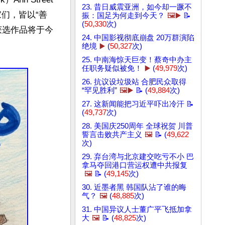
23. 昔日威震亚洲，如今却一蹶不
艺术家们，皆以“善
振：国足为何走到今天？
🖼️▶️
📝
(
50,330
次)
获选作品将于今
24. 中国影视彻底崩盘 20万群演陷
绝境
▶️
(
50,327
次)
25. 中南海惊天巨变！蔡奇中办主
任职务疑似被免！
▶️
(
49,979
次)
26. 抗议设垃圾站 合肥民众取得
“罕见胜利”
🖼️▶️
📝 (
49,884
次)
27. 这新闻能把习近平吓出冷汗 📝
(
49,737
次)
28. 美国庆250周年 全球祝贺 川普
誓言击败共产主义
🖼️
📝 (
49,622
次)
29. 弃台湾与北京建交吃亏不小 巴
拿马夺回港口营运权遭中共报复
🖼️
📝 (
49,145
次)
30. 近墨者黑 韩国队沾了谁的晦
气？
🖼️
(
48,885
次)
31. 中国异议人士董广平飞抵加拿
大
🖼️
📝 (
48,825
次)