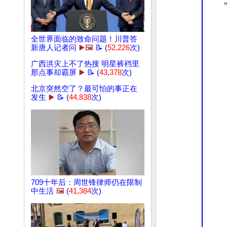
全世界面临的致命问题！川普答
新唐人记者问
▶️🖼️
📝 (
52,226
次)
广西洪灾上不了热搜 明星裤裆里
那点事却霸屏
▶️
📝 (
43,378
次)
北京突然空了？最可怕的事正在
发生
▶️
📝 (
44,838
次)
709十年后：周世锋律师仍在限制
中生活
🖼️
(
41,384
次)