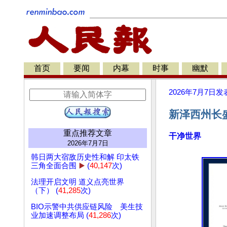
首页
要闻
内幕
时事
幽默
2026年7月7日
发
新泽西州长
重点推荐文章
干净世界
2026年7月7日
韩日两大宿敌历史性和解 印太铁
三角全面合围
▶️
(
40,147
次)
法理开启文明 道义点亮世界
（下） (
41,285
次)
BIO示警中共供应链风险 美生技
业加速调整布局 (
41,286
次)