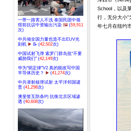
School，以及
行，无分大小
一带一路害人不浅 泰国民团中领
馆前抗议中资输出污染
🖼️
(
59,911
年七月在纽约市
次)
中共倾全国力量也造不出EUV光
刻机
▶️
📝 (
42,502
次)
中国试射飞弹 索罗门群岛批“不要
威胁我们” (
42,149
次)
华为“韬定律”V2 真的能改写中国
半导体历史？
▶️
(
41,274
次)
中共潜射核弹试射 太平洋邻国谴
责 (
41,298
次)
澳斐签互防条约 抗衡北京区域渗
透 (
40,608
次)