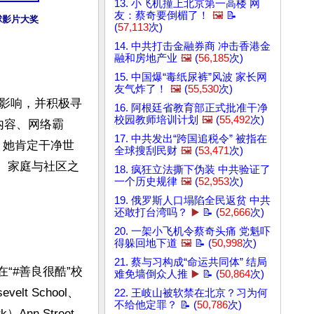
13. 小飞机撞上北京第一高楼 网
友：蔡奇要倒楣了！
🖼️
📝
全球影片大奖
(
57,113
次)
14. 中共打击金融券商 冲击香港金
融和房地产业
🖼️
(
56,185
次)
15. 中国爆“毒纸尿裤”风波 家长网
友气炸了！
🖼️
(
55,530
次)
影响，并积极寻
16. 阿根廷省教育部正式批准干净
校园教师培训计划
🖼️
(
55,492
次)
害内容、网络霸
17. 中共发出“跨国追税令” 被指在
；她肯定干净世
全球搜刮民财
🖼️
(
53,471
次)
园、家庭与社区之
18. 疯狂立法撕下伪装 中共验证了
一个历史规律
🖼️
(
52,953
次)
19. 俄罗斯人口塌陷全民返贫 中共
还敢打台湾吗？
▶️
📝 (
52,666
次)
20. 一架小飞机令蔡奇头痛 党魁吓
得躲回地下道
🖼️
📝 (
50,998
次)
21. 蔡与习构成“命运共同体” 结局
在“#善良很酷”校
难免墙倒众人推
▶️
📝 (
50,864
次)
lt School、
22. 王岐山被软禁在北京？习为何
不给他定罪？ 📝 (
50,786
次)
Ann Street 