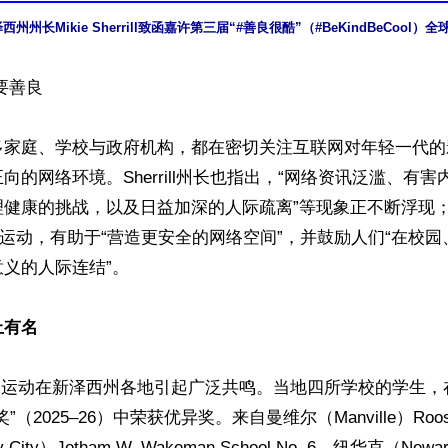
州州长Mikie Sherrill致函嘉许第三届“#善良很酷”（#BeKindBeCool）
善良

多家庭、学校与政府机构，都在密切关注互联网对年轻一代的
向的网络环境。Sherrill州长也指出，“网络资讯泛滥、有
理健康的挑战，以及日益加深的人际疏离”等现象正不断浮现
”运动，有助于“营造更安全的网络空间”，并鼓励人们“在校
义的人际连结”。

上有名
eCool运动在新泽西州各地引起广泛共鸣。当地四所学校的学生，
（2025–26）中荣获优异奖。来自曼维尔（Manville）Rooseve
City）Jotham W. Wakeman School No. 6、纽华克（Newark）