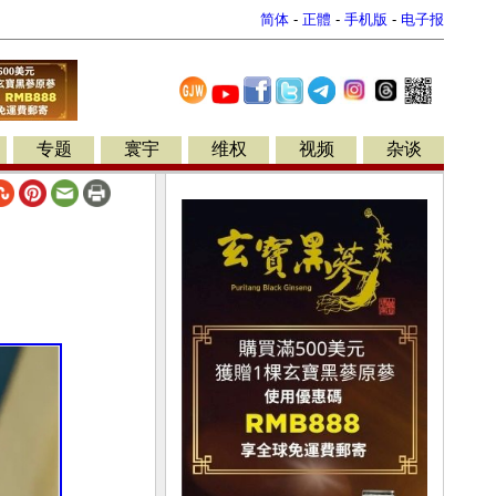
简体
-
正體
-
手机版
-
电子报
专题
寰宇
维权
视频
杂谈