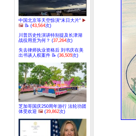
中国北京等天空惊演“末日大片”
▶️
🖼️
📝 (
43,564
次)
川普历史性演讲特别提及长津湖
战役用意为何？ (
37,264
次)
失去律师执业资格后 刘书庆在美
出书谈人权案件 📝 (
36,509
次)
芝加哥国庆250周年游行 法轮功团
体受欢迎
🖼️
(
39,862
次)