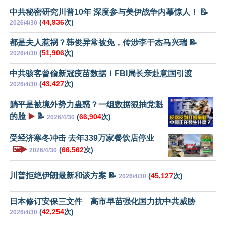
中共秘密研究川普10年 深度参与美伊战争内幕惊人！ 📝
(
44,936
次)
2026/4/30
都是夫人惹祸？韩俊异常被免，传涉李干杰马兴瑞 📝
(
51,906
次)
2026/4/30
中共骇客曾偷新冠疫苗数据！FBI局长亲赴意国引渡
(
43,427
次)
2026/4/30
躺平是被境外势力蛊惑？一组数据狠抽党魁
的脸
▶️
📝
(
66,904
次)
2026/4/30
受经济寒冬冲击 去年339万家餐饮店停业
🖼️▶️
(
66,562
次)
2026/4/30
川普拒绝伊朗最新和谈方案 📝
(
45,127
次)
2026/4/30
日本修订安保三文件 高市早苗强化国力抗中共威胁
(
42,254
次)
2026/4/30