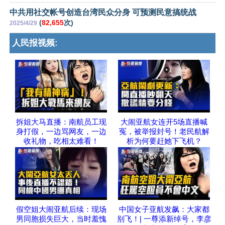
中共用社交帐号创造台湾民众分身 可预测民意搞统战
(
82,655
次)
2025/4/29
人民报视频:
拆姐大马直播：南航员工现
大闹亚航女连开5场直播喊
身打假，一边骂网友，一边
冤，被举报封号！老民航解
收礼物，吃相太难看！
析为何要赶她下飞机？
假空姐大闹亚航后续：现场
中国女子亚航发飙：大家都
男同胞损失巨大，当时羞愧
别飞！| 一尊添新绰号，李彦