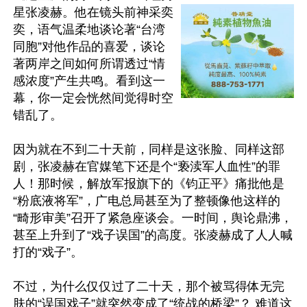
星张凌赫。他在镜头前神采奕
奕，语气温柔地谈论著“台湾
同胞”对他作品的喜爱，谈论
著两岸之间如何所谓透过“情
感浓度”产生共鸣。看到这一
幕，你一定会恍然间觉得时空
错乱了。

因为就在不到二十天前，同样是这张脸、同样这部
剧，张凌赫在官媒笔下还是个“亵渎军人血性”的罪
人！那时候，解放军报旗下的《钧正平》痛批他是
“粉底液将军”，广电总局甚至为了整顿像他这样的
“畸形审美”召开了紧急座谈会。一时间，舆论鼎沸，
甚至上升到了“戏子误国”的高度。张凌赫成了人人喊
打的“戏子”。

不过，为什么仅仅过了二十天，那个被骂得体无完
肤的“误国戏子”就突然变成了“统战的桥梁”？ 难道这