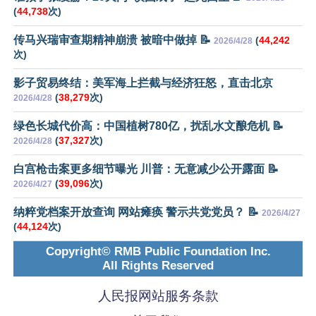
(
44,738
次)
传马兴瑞审查期精神崩溃 被暗中做掉 📝
(
44,242
2026/4/28
次)
影子贸易终结：美军海上拦截与经济狂怒，直击北京
(
38,279
次)
2026/4/28
绿色长城代价高：中国植树780亿，扰乱水文酿危机 📝
(
37,327
次)
2026/4/28
白宫枪击案更多细节曝光 川普：无意减少公开露面 📝
(
39,096
次)
2026/4/27
纳粹党档案开放查询 网站瘫痪 警示共党党员？ 📝
2026/4/27
(
44,124
次)
Copyright© RMB Public Foundation Inc.
All Rights Reserved
人民报网站服务条款