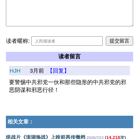
读者暱称:
读者留言
HJH
3月前
【回复】
要警惕中共邪党一伙和那些隐形的中共邪党的邪
恶阴谋和邪恶行径！
相关文章：
统战片《澎湖海战》上映前再传撤档
(
14,218
次)
2026/7/23