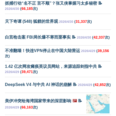
抓捕行动“名不正 言不顺”？张又侠掌握习太多秘密 📝
(
66,185
次)
2026/4/30
天下奇谭 (548) 狐貍的世界观
(
31,337
次)
2026/4/30
白宫枪击案 FBI局长爆不寒而栗事实 📝
(
42,337
次)
2026/4/30
不准翻墙！快连VPN停止在中国大陆营运
(
39,156
2026/4/29
次)
1.42 亿次网攻瘫痪英议员网站，来源追踪剑指中共 📝
(
39,471
次)
2026/4/29
DeepSeek V4 与中共 AI 神话的崩解 📝
(
42,852
次)
2026/4/29
美伊冲突给海湾国家带来的深层影响
🖼️
📝
(
66,163
次)
2026/4/29