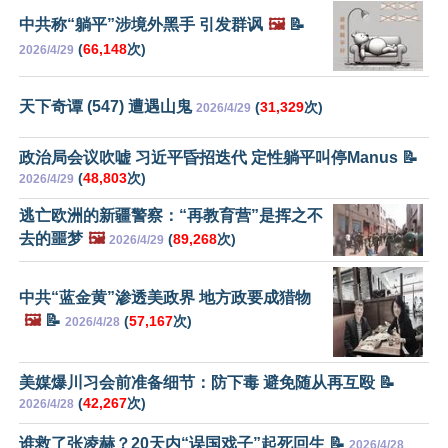
中共称“躺平”涉境外黑手 引发群讽
🖼️
📝
(
66,148
次)
2026/4/29
天下奇谭 (547) 遭遇山鬼
(
31,329
次)
2026/4/29
政治局会议吹嘘 习近平昏招迭代 定性躺平叫停Manus 📝
(
48,803
次)
2026/4/29
逃亡欧洲的新疆警察：“再教育营”是挥之不
去的噩梦
🖼️
(
89,268
次)
2026/4/29
中共“蓝金黄”渗透美政界 地方政要成猎物
🖼️
📝
(
57,167
次)
2026/4/28
美媒爆川习会前准备细节：防下毒 避免随从再互殴 📝
(
42,267
次)
2026/4/28
谁救了张凌赫？20天内“误国戏子”起死回生 📝
2026/4/28