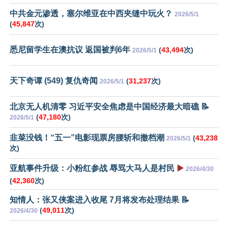
中共金元渗透，塞尔维亚在中西夹缝中玩火？
2026/5/1
(
45,847
次)
悉尼留学生在澳抗议 返国被判6年
(
43,494
次)
2026/5/1
天下奇谭 (549) 复仇奇闻
(
31,237
次)
2026/5/1
北京无人机清零 习近平安全焦虑是中国经济最大暗礁 📝
(
47,180
次)
2026/5/1
韭菜没钱！“五一”电影现票房腰斩和撤档潮
(
43,238
2026/5/1
次)
亚航事件升级：小粉红参战 辱骂大马人是村民
▶️
2026/4/30
(
42,360
次)
知情人：张又侠案进入收尾 7月将发布处理结果 📝
(
49,011
次)
2026/4/30