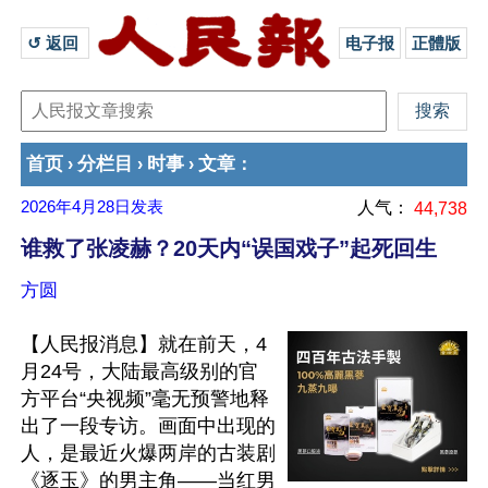
↺ 返回 
电子报
正體版
首页
分栏目
时事
文章
›
›
›
：
2026年4月28日
发表
人气：
44,738
谁救了张凌赫？20天内“误国戏子”起死回生
方圆
【人民报消息】就在前天，4
月24号，大陆最高级别的官
方平台“央视频”毫无预警地释
出了一段专访。画面中出现的
人，是最近火爆两岸的古装剧
《逐玉》的男主角——当红男