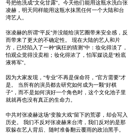
号把他洗成“文化甘露”。今天他们能用这瓶水洗白张
凌赫，明天同样能用这瓶水抹黑任何一个大陆和台
湾艺人。

张凌赫的所谓“平反”并没能给演艺圈带来安全感，反
而带来了更大的不确定性。 现在大陆的艺人和片
方，已经陷入了一种“疯狂的猜测”中：妆化得淡了，
怕观众觉得没卖相；妆化得浓了，怕军媒说是“粉底
液将军”。

因为大家发现，“专业”不再是保命符，“官方需要”才
是。 当所有的演员都去研究如何成为一颗“好棋
子”，而不是如何演好一个角色时，这个文化池子里
就就再也没有真正的生命力。

中共对张凌赫这场“变脸大戏”留下的荒谬，却会写入
历史。 我们不反对张凌赫来台湾，我们反对的是那
双躲在艺人背后、随时准备翻云覆雨的政治黑手。
