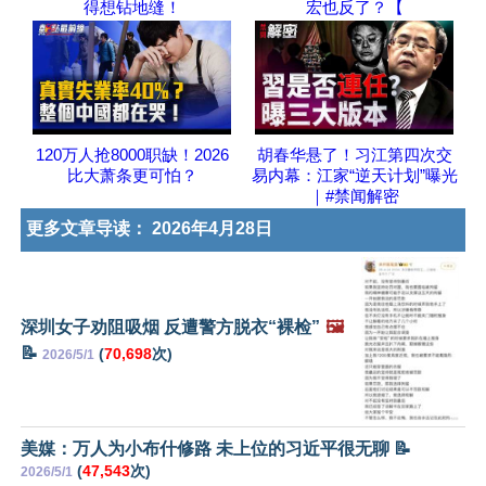
得想钻地缝！
宏也反了？【
120万人抢8000职缺！2026
胡春华悬了！习江第四次交
比大萧条更可怕？
易内幕：江家“逆天计划”曝光
｜#禁闻解密
更多文章导读：
2026年4月28日
深圳女子劝阻吸烟 反遭警方脱衣“裸检”
🖼️
📝
(
70,698
次)
2026/5/1
美媒：万人为小布什修路 未上位的习近平很无聊 📝
(
47,543
次)
2026/5/1