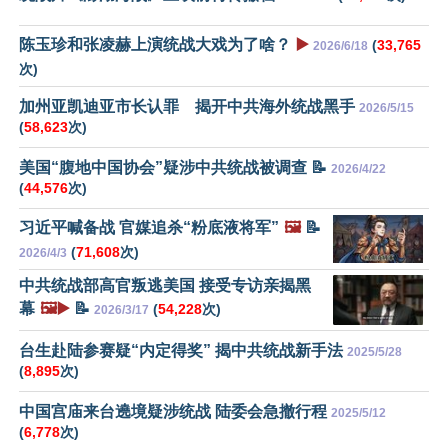
陈玉珍和张凌赫上演统战大戏为了啥？
▶️
(
33,765
2026/6/18
次)
加州亚凯迪亚市长认罪 揭开中共海外统战黑手
2026/5/15
(
58,623
次)
美国“腹地中国协会”疑涉中共统战被调查 📝
2026/4/22
(
44,576
次)
习近平喊备战 官媒追杀“粉底液将军”
🖼️
📝
(
71,608
次)
2026/4/3
中共统战部高官叛逃美国 接受专访亲揭黑
幕
🖼️▶️
📝
(
54,228
次)
2026/3/17
台生赴陆参赛疑“内定得奖” 揭中共统战新手法
2025/5/28
(
8,895
次)
中国宫庙来台遶境疑涉统战 陆委会急撤行程
2025/5/12
(
6,778
次)