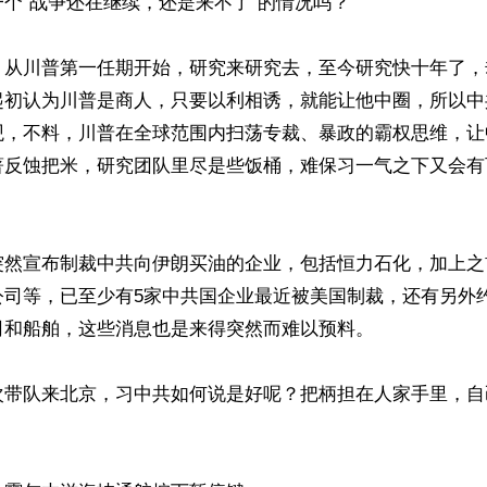
个”战争还在继续，还是来不了“的情况吗？

，从川普第一任期开始，研究来研究去，至今研究快十年了，
起初认为川普是商人，只要以利相诱，就能让他中圈，所以中
观，不料，川普在全球范围内扫荡专裁、暴政的霸权思维，让
著反蚀把米，研究团队里尽是些饭桶，难保习一气之下又会有
突然宣布制裁中共向伊朗买油的企业，包括恒力石化，加上之
司等，已至少有5家中共国企业最近被美国制裁，还有另外约
和船舶，这些消息也是来得突然而难以预料。

次带队来北京，习中共如何说是好呢？把柄担在人家手里，自