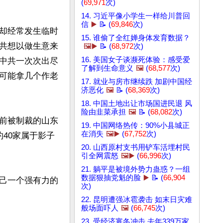
(
69,971
次)
14. 习近平像小学生一样给川普回
信
▶️
📝 (
69,846
次)
却经常发生临时
15. 谁偷了全红婵身体发育数据？
共想以做生意来
🖼️▶️
📝 (
68,972
次)
16. 美国女子谈濒死体验：感受爱
中共一次次出尽
了解到生命意义
🖼️
(
68,577
次)
可能拿几个作老
17. 就业与房市继续跌 加剧中国经
济恶化
🖼️
📝 (
68,369
次)
18. 中国土地出让市场国进民退 风
险由韭菜承担
🖼️
📝 (
68,082
次)
前被制裁的山东
19. 中国网络热传：90%小县城正
在消失
🖼️▶️
(
67,752
次)
40家属于影子
20. 山西原村支书用铲车活埋村民
引全网震怒
🖼️▶️
(
66,996
次)
21. 躺平是被境外势力蛊惑？一组
数据狠抽党魁的脸
▶️
📝 (
66,904
己一个强有力的
次)
22. 昆明遭强冰雹袭击 如末日灾难
般场面吓人
🖼️
(
66,745
次)
23. 受经济寒冬冲击 去年339万家