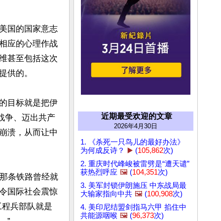
美国的国家意志
相应的心理作战
维甚至包括这次
供的。 

的目标就是把伊
近期最受欢迎的文章
战争、迈出共产
2026年4月30日
崩溃，从而让中
1. 《杀死一只鸟儿的最好办法》
为何成反诗？
▶️
(
105,862
次)
2. 重庆时代峰峻被雷劈是“遭天谴”
获热烈呼应
🖼️
(
104,351
次)
，那条铁路曾经就
3. 美军封锁伊朗施压 中东战局最
令国际社会震惊
大输家指向中共
🖼️
(
100,908
次)
工程兵部队就是
4. 美印尼结盟剑指马六甲 掐住中
共能源咽喉
🖼️
(
96,373
次)