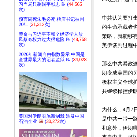
习当局只剩躺平献忠 📝 (
44,565
次)
中共认为要打
预言周死朱毛必死 粮店书记被判
20年 (
31,312
次)
的生命承载者
蔡奇与习近平不和？经济学人放
策略，就能够
风蔡奇权力过大很危险 📝 (
48,758
次)
美伊谈判过程中
2026年新闻自由指数显示 中国是
全世界最大的记者监狱 📝 (
34,028
那么中共暴政
次)
朗变成美国的
极权主义全球
共继续操控伊朗
为什么，4月
美国对伊朗实施新制裁 涉及中国
是中共一带一
石油企业
🖼️
(
39,272
次)
和意外，伊朗