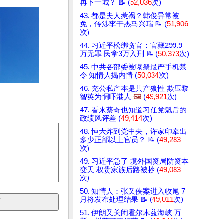
再下一城？ 📝 (
52,036
次)
43. 都是夫人惹祸？韩俊异常被
免，传涉李干杰马兴瑞 📝 (
51,906
次)
44. 习近平松绑贪官：官藏299.9
万无罪 民拿3万入刑 📝 (
50,373
次)
45. 中共各部委被曝祭最严手机禁
令 知情人揭内情 (
50,034
次)
46. 充公私产本是共产狼性 欺压黎
智英为恫吓港人
🖼️
(
49,921
次)
47. 看来蔡奇也知道习任党魁后的
政绩风评差 (
49,414
次)
48. 恒大炸到党中央，许家印牵出
多少正部以上官员？ 📝 (
49,283
次)
49. 习近平急了 境外国资局防资本
变天 权贵家族后路被抄 (
49,083
次)
50. 知情人：张又侠案进入收尾 7
月将发布处理结果 📝 (
49,011
次)
51. 伊朗又关闭霍尔木兹海峡 万