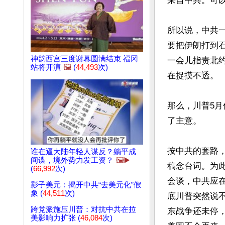
来自中共。可以
所以说，中共
要把伊朗打到
神韵西宫三度谢幕圆满结束 福冈
一会儿指责北
站将开演
🖼️
(
44,493
次)
在捉摸不透。

那么，川普5
了主意。

按中共的套路
谁在逼大陆年轻人谋反？躺平成
间谍，境外势力发工资？
🖼️▶️
稿念台词。为
(
66,992
次)
会谈，中共应
影子美元：揭开中共“去美元化”假
象 (
44,511
次)
底川普突然说
跨党派施压川普：对抗中共在拉
东战争还未停
美影响力扩张 (
46,084
次)