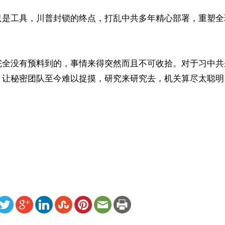
只是工具，川普封锁的终点，打乱中共多年精心部署，重塑全
完全没有预料到的，事情来得突然而且不可收拾。对于习中共
，让秘密团队至今难以捉摸，研究来研究去，机关算尽太聪明


ww.renminbao.com/rmb/articles/2026/4/30/95054.html