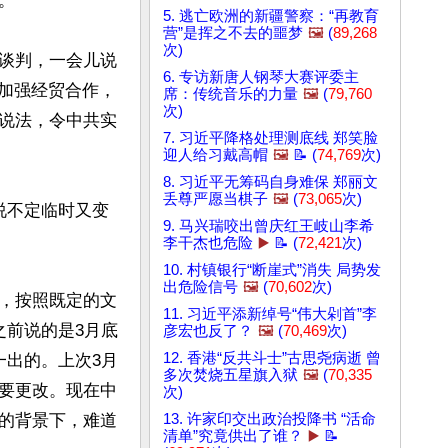
	

5. 逃亡欧洲的新疆警察：“再教育
营”是挥之不去的噩梦
🖼️
(
89,268
次)
谈判，一会儿说
6. 专访新唐人钢琴大赛评委主
说加强经贸合作，
席：传统音乐的力量
🖼️
(
79,760
次)
说法，令中共实
7. 习近平降格处理测底线 郑笑脸
迎人给习戴高帽
🖼️
📝 (
74,769
次)
8. 习近平无筹码自身难保 郑丽文
丢尊严愿当棋子
🖼️
(
73,065
次)
说不定临时又变
9. 马兴瑞咬出曾庆红王岐山李希
李干杰也危险
▶️
📝 (
72,421
次)
10. 村镇银行“断崖式”消失 局势发
出危险信号
🖼️
(
70,602
次)
，按照既定的文
11. 习近平添新绰号“伟大剁首”李
之前说的是3月底
彦宏也反了？
🖼️
(
70,469
次)
12. 香港“反共斗士”古思尧病逝 曾
一出的。上次3月
多次焚烧五星旗入狱
🖼️
(
70,335
要更改。现在中
次)
的背景下，难道
13. 许家印交出政治投降书 “活命
清单”究竟供出了谁？
▶️
📝