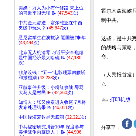
美媒：万人为小布什修路 未上位
霍尔木兹海峡
的习近平很无聊 📝 (
47,543
次)
制中共。

中共金元渗透，塞尔维亚在中西
夹缝中玩火？ (
45,847
次)
悉尼留学生在澳抗议 返国被判6年
这些，是中共
(
43,494
次)
的战略与策略
北京无人机清零 习近平安全焦虑
命。

是中国经济最大暗礁 📝 (
47,180
次)
韭菜没钱！“五一”电影现票房腰斩
（人民报首发）
和撤档潮 (
43,238
次)
△
亚航事件升级：小粉红参战 辱骂
文章网址: http://w
大马人是村民
▶️
(
42,360
次)
打印机版
知情人：张又侠案进入收尾 7月将
发布处理结果 📝 (
49,011
次)
中国经济衰败是无底洞 (
32,321
次)
中共秘密研究川普10年 深度参与
分享至：
美伊战争内幕惊人！ 📝 (
44,936