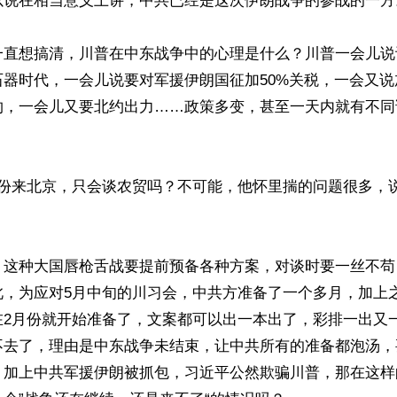
说在相当意义上讲，中共已经是这次伊朗战争的参战的一方。” 
一直想搞清，川普在中东战争中的心理是什么？川普一会儿说
石器时代，一会儿说要对军援伊朗国征加50%关税，一会又
约，一会儿又要北约出力……政策多变，甚至一天内就有不同
月份来北京，只会谈农贸吗？不可能，他怀里揣的问题很多，
，这种大国唇枪舌战要提前预备各种方案，对谈时要一丝不苟
此，为应对5月中旬的川习会，中共方准备了一个多月，加上
在2月份就开始准备了，文案都可以出一本出了，彩排一出又
不去了，理由是中东战争未结束，让中共所有的准备都泡汤，
，加上中共军援伊朗被抓包，习近平公然欺骗川普，那在这样