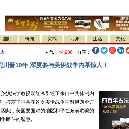
国际
奇闻
灾祸
万象
生活
文化
人气：
44,936
分享：
发表
究川普10年 深度参与美伊战争内幕惊人！
】旅澳法学教授袁红冰引述了来自中共体制内
报、披露了中共在这次美伊战争中对伊朗全方
。因此，美国要面对的地区和平在充满欺骗的
争暗斗的智慧。
