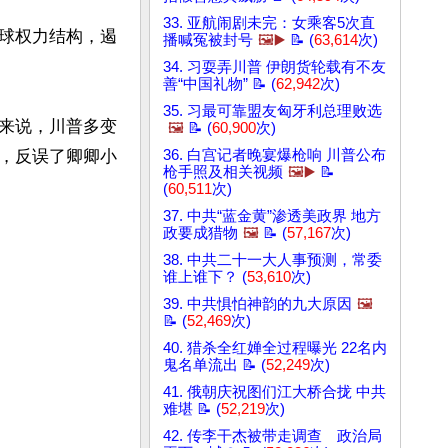
33. 亚航闹剧未完：女乘客5次直
球权力结构，遏
播喊冤被封号
🖼️▶️
📝 (
63,614
次)
34. 习耍弄川普 伊朗货轮载有不友
善“中国礼物” 📝 (
62,942
次)
35. 习最可靠盟友匈牙利总理败选
来说，川普多变
🖼️
📝 (
60,900
次)
，反误了卿卿小
36. 白宫记者晚宴爆枪响 川普公布
枪手照及相关视频
🖼️▶️
📝
(
60,511
次)
37. 中共“蓝金黄”渗透美政界 地方
政要成猎物
🖼️
📝 (
57,167
次)
38. 中共二十一大人事预测，常委
谁上谁下？ (
53,610
次)
39. 中共惧怕神韵的九大原因
🖼️
📝 (
52,469
次)
40. 猎杀全红婵全过程曝光 22名内
鬼名单流出 📝 (
52,249
次)
41. 俄朝庆祝图们江大桥合拢 中共
难堪 📝 (
52,219
次)
42. 传李干杰被带走调查 政治局