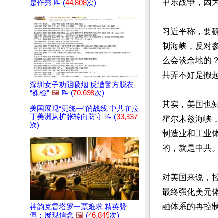
中东战争，因为
是作秀 📝 (
44,808
次)
习近平称，要
制海峡，反对
么会谈余地的
共弄不好是搬起
深圳女子劝阻吸烟 反遭警方脱衣
“裸检”
🖼️
📝 (
70,698
次)
其实，美国也
美国展现“更统一”的战线 中共在拉
丁美洲从扩张转向防守 📝 (
33,337
霍尔木兹海峡
次)
制造业和工业
的，就是中共。
对美国来说，
最终强化美元
融体系的再控制
神韵克雷塔罗一票难求 精英赞
佩：展现信念
🖼️
(
46,849
次)