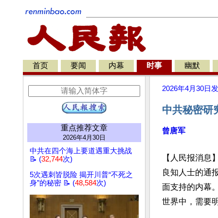
首页
要闻
内幕
时事
幽默
2026年4月30日
中共秘密研
重点推荐文章
曾唐军
2026年4月30日
中共在四个海上要道遇重大挑战
【人民报消息
📝 (
32,744
次)
良知人士的通
5次遇刺皆脱险 揭开川普“不死之
身”的秘密 📝 (
48,584
次)
面支持的内幕
世界中，需要明