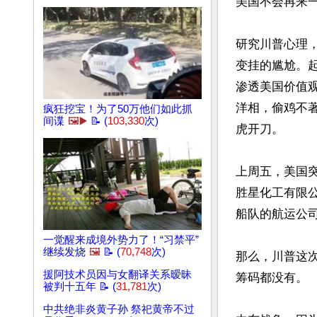
美国不会再来一
研究川普心理
变挂的尴尬。
渗透美国价值
洋相，偷鸡不
疯狂挖宝！为了50万他们如此抓
间谍
🖼️▶️
📝 (
103,330
次)
虎开刀。

上周五，美国
胜星化工有限公
船队的航运公司
一觉醒来成境外势力了！“习禁平”
继续发烧
🖼️
📝 (
70,748
次)
那么，川普这
援阿技术员因与女翻译关系暧昧
筹码都没有。

被判十五年 📝 (
31,781
次)
中共绝非炎黄子孙 祭祀黄帝不过