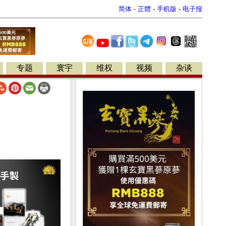
简体
-
正體
-
手机版
-
电子报
专题
寰宇
维权
视频
杂谈