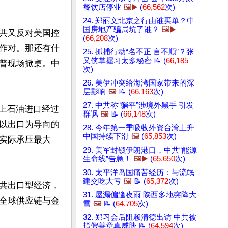
餐饮店停业
🖼️▶️
(
66,562
次)
24. 郑丽文北京之行由谁买单？中
国房地产骗局坑了谁？
🖼️▶️
共又反对美国控
(
66,208
次)
作对。那还有什
25. 抓捕行动“名不正 言不顺”？张
又侠掌握习太多秘密 📝 (
66,185
普现场掀桌。中
次)
26. 美伊冲突给海湾国家带来的深
层影响
🖼️
📝 (
66,163
次)
27. 中共称“躺平”涉境外黑手 引发
以上石油进口经过
群讽
🖼️
📝 (
66,148
次)
以出口为导向的
28. 今年第一季吸收外资台湾上升
中国持续下滑
🖼️
(
65,853
次)
实际承压最大
29. 美军封锁伊朗港口，中共“能源
生命线”告急！
🖼️▶️
(
65,650
次)
30. 太平洋岛国痛苦经历：与流氓
建交吃大亏
🖼️
📝 (
65,372
次)
共出口型经济，
31. 屋漏偏逢夜雨 陕西多地突降大
全球供应链与金
雪
🖼️
📝 (
64,705
次)
32. 郑习会后阻赖清德出访 中共被
指假善意真威胁 📝 (
64,594
次)