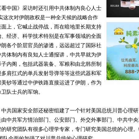
《看中国》采访时还引用中共体制内良心人士
其实这次对伊朗政权是一种全天候的战略合作
表面上，它喊止战停战，而在暗地里长期支持
治、经济、科学技术特别是在军事领域的全面
伊朗各个阶层官员的渗透，远远超过了国际社
中共体制内有良知人士通报讲，中共早就为伊
影子内阁，包括武器装备、军粮和由北韩所制
很多肩扛式的单兵发射导弹等等这些武器和军
假美钞等通过中伊铁路直接运进了伊朗，作为
卫队士兵的军饷。

，中共国家安全部还秘密组建了一个针对美国总统川普心理研
是由中共军方情治部门、公安部门、外交外事部门、中共中央
密的研究团队有很多心理学专家，专门研究美国总统的心理。
个团队全面的加强了对川普总统的心理研究。
