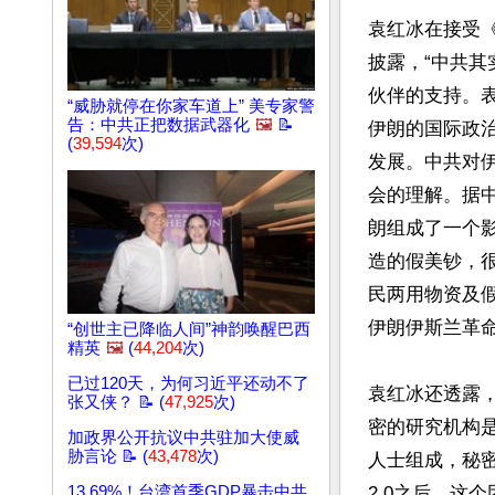
袁红冰在接受
披露，“中共
伙伴的支持。
“威胁就停在你家车道上” 美专家警
告：中共正把数据武器化
🖼️
📝
伊朗的国际政
(
39,594
次)
发展。中共对
会的理解。据
朗组成了一个
造的假美钞，
民两用物资及
伊朗伊斯兰革命
“创世主已降临人间”神韵唤醒巴西
精英
🖼️
(
44,204
次)
已过120天，为何习近平还动不了
袁红冰还透露
张又侠？ 📝 (
47,925
次)
密的研究机构
加政界公开抗议中共驻加大使威
胁言论 📝 (
43,478
次)
人士组成，秘
13.69%！台湾首季GDP暴击中共
2.0之后，这