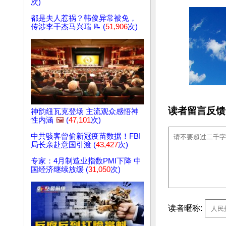
次)
都是夫人惹祸？韩俊异常被免，
传涉李干杰马兴瑞 📝 (
51,906
次)
读者留言反馈
神韵纽瓦克登场 主流观众感悟神
性内涵
🖼️
(
47,101
次)
中共骇客曾偷新冠疫苗数据！FBI
局长亲赴意国引渡 (
43,427
次)
专家：4月制造业指数PMI下降 中
国经济继续放缓 (
31,050
次)
读者暱称: