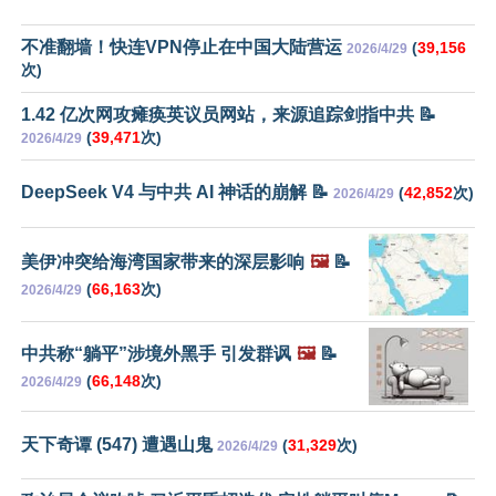
不准翻墙！快连VPN停止在中国大陆营运
(
39,156
2026/4/29
次)
1.42 亿次网攻瘫痪英议员网站，来源追踪剑指中共 📝
(
39,471
次)
2026/4/29
DeepSeek V4 与中共 AI 神话的崩解 📝
(
42,852
次)
2026/4/29
美伊冲突给海湾国家带来的深层影响
🖼️
📝
(
66,163
次)
2026/4/29
中共称“躺平”涉境外黑手 引发群讽
🖼️
📝
(
66,148
次)
2026/4/29
天下奇谭 (547) 遭遇山鬼
(
31,329
次)
2026/4/29