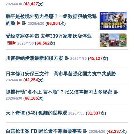
(
43,427
次)
2026/4/30
躺平是被境外势力蛊惑？一组数据狠抽党魁
的脸
▶️
📝
(
66,904
次)
2026/4/30
受经济寒冬冲击 去年339万家餐饮店停业
🖼️▶️
(
66,562
次)
2026/4/30
川普拒绝伊朗最新和谈方案 📝
(
45,127
次)
2026/4/30
日本修订安保三文件 高市早苗强化国力抗中共威胁
(
42,254
次)
2026/4/30
抓捕行动“名不正 言不顺”？张又侠掌握习太多秘密 📝
(
66,185
次)
2026/4/30
天下奇谭 (548) 狐貍的世界观
(
31,337
次)
2026/4/30
白宫枪击案 FBI局长爆不寒而栗事实 📝
(
42,337
次)
2026/4/30