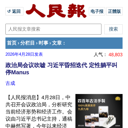
↺ 返回 
电子报
正體版
首页
分栏目
时事
文章
›
›
›
：
2026年4月28日
发表
人气：
48,803
政治局会议吹嘘 习近平昏招迭代 定性躺平叫
停Manus
古成
【人民报消息】4月28日，中
共召开会议政治局，分析研究
当前经济形势和经济工作。会
议由习近平总书记主持，通稿
中赫然写著，今年以来经济