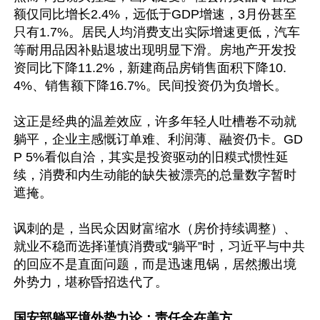
额仅同比增长2.4%，远低于GDP增速，3月份甚至
只有1.7%。居民人均消费支出实际增速更低，汽车
等耐用品因补贴退坡出现明显下滑。房地产开发投
资同比下降11.2%，新建商品房销售面积下降10.
4%、销售额下降16.7%。民间投资仍为负增长。

这正是经典的温差效应，许多年轻人吐槽卷不动就
躺平，企业主感慨订单难、利润薄、融资仍卡。GD
P 5%看似自洽，其实是投资驱动的旧糢式惯性延
续，消费和内生动能的缺失被漂亮的总量数字暂时
遮掩。

讽刺的是，当民众因财富缩水（房价持续调整）、
就业不稳而选择谨慎消费或“躺平”时，习近平与中共
的回应不是直面问题，而是迅速甩锅，居然搬出境
外势力，堪称昏招迭代了。

国安部躺平境外势力论：责任全在美方