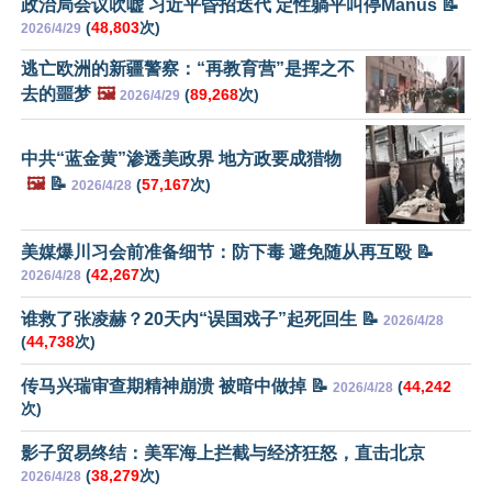
政治局会议吹嘘 习近平昏招迭代 定性躺平叫停Manus 📝
(
48,803
次)
2026/4/29
逃亡欧洲的新疆警察：“再教育营”是挥之不
去的噩梦
🖼️
(
89,268
次)
2026/4/29
中共“蓝金黄”渗透美政界 地方政要成猎物
🖼️
📝
(
57,167
次)
2026/4/28
美媒爆川习会前准备细节：防下毒 避免随从再互殴 📝
(
42,267
次)
2026/4/28
谁救了张凌赫？20天内“误国戏子”起死回生 📝
2026/4/28
(
44,738
次)
传马兴瑞审查期精神崩溃 被暗中做掉 📝
(
44,242
2026/4/28
次)
影子贸易终结：美军海上拦截与经济狂怒，直击北京
(
38,279
次)
2026/4/28