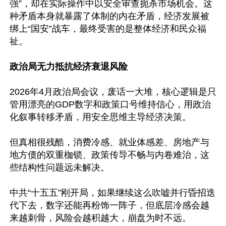
强”，却在实际操作中以安全审查扼杀市场机会。这
种矛盾本身就暴露了体制的内在矛盾，经济发展被
绑上“国安”战车，最终受害的是整体经济和民众福
祉。

政治局无力抵抗经济衰退风险
2026年4月政治局会议，废话一大堆，核心逻辑是只
管用漂亮的GDP数字和政策口号维持信心，用政治
化叙事转移矛盾，用安全思维主导经济决策。

但真相很残酷，消费冷感、就业体感差、房地产与
地方债的双重枷锁、政策传导不畅与内卷难治，这
些结构性问题远未解决。

中共“十五五”刚开局，如果继续这么吹嘘并行昏招迭
代下去，数字还能再粉饰一阵子，但底层冷感会越
来越刺骨，风险会越积越大，崩盘为时不远。
