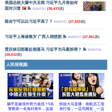
美国总统大爆中共丑闻 习近平九月将如何
面对川普
🖼️
📝
(
38,433
次)
2026/7/17
陈吉宁可以比习近平高了？
(
37,655
次)
2026/7/17
习近平上海谈救灾 广西人很愤怒 📝
(
37,461
次)
2026/7/17
贾庆林旧部蔡赴朝落马 习近平为马案拆弹？ 📝
2026/7/16
(
39,632
次)
人民报视频:
躺平是被境外势力蛊惑？5名
拆姐大马直播：南航员工现
警察抓一名海归青年，这届
身打假，一边骂网友，一边