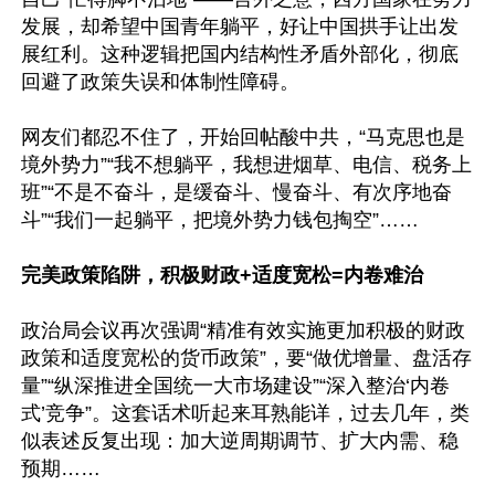
发展，却希望中国青年躺平，好让中国拱手让出发
展红利。这种逻辑把国内结构性矛盾外部化，彻底
回避了政策失误和体制性障碍。

网友们都忍不住了，开始回帖酸中共，“马克思也是
境外势力”“我不想躺平，我想进烟草、电信、税务上
班”“不是不奋斗，是缓奋斗、慢奋斗、有次序地奋
斗”“我们一起躺平，把境外势力钱包掏空”……

完美政策陷阱，积极财政+适度宽松=内卷难治
政治局会议再次强调“精准有效实施更加积极的财政
政策和适度宽松的货币政策”，要“做优增量、盘活存
量”“纵深推进全国统一大市场建设”“深入整治‘内卷
式’竞争”。这套话术听起来耳熟能详，过去几年，类
似表述反复出现：加大逆周期调节、扩大内需、稳
预期……
