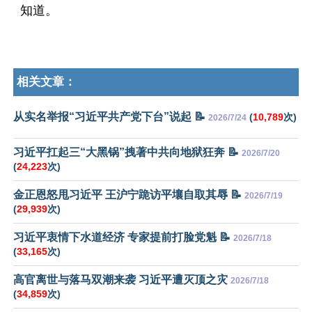
知道。
相关文章：
从实名举报“习近平共产党下台”说起 📝
(
10,789
次)
2026/7/24
习近平扛起三“大黑锅”拽著中共向地狱狂奔 📝
2026/7/20
(
24,223
次)
金正恩怒甩习近平 王沪宁跪访平壤自取其辱 📝
2026/7/19
(
29,939
次)
习近平衷情下水道经济 专家提前打脸党魁 📝
2026/7/18
(
33,165
次)
高官离世与落马双潮来袭 习近平遭灭顶之灾
2026/7/18
(
34,859
次)