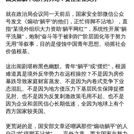
就在政治局会议同一天前后，国家安全部微信公众
号发文《煽动“躺平”的他们，正忙得脚不沾地》，直
指“某境外组织大力资助‘躺平网红’”，系统性开展“躺
平洗脑”，炮制“奋斗等于被剥削”“阶层固化等于努力
无用”等叙事，目的是侵蚀中国青年思想、动摇社会
价值根基。

这出闹剧堪称黑色幽默。青年“躺平”或“摆烂”，根源
难道真是境外反华势力在远程操控？不是因为房价
暴跌导致家庭财富蒸发、不是因为内卷式竞争下业
态混乱、不是因为地方债压力下基层民生保障捉襟
见肘、也不是因为反复刺激政策毛用不起、也不是
因为企业和居民信心长期低迷，全因为地球上有个
西方国家较美国。

更荒诞的是，国安部文章还嘲讽那些“煽动躺平”的人
自己“忙得脚不沾地”——言外之意，西方国家在努力