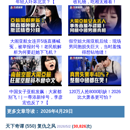
年轻人吓坏北京？【
收礼物，吃相太难看！
大闹亚航女连开5场直播喊
假空姐大闹亚航后续：现场
冤，被举报封号！老民航解
男同胞损失巨大，当时羞愧
析为何要赶她下飞机？
得想钻地缝！
中国女子亚航发飙：大家都
120万人抢8000职缺！2026
别飞！| 一尊添新绰号，李彦
比大萧条更可怕？
宏也反了？【
更多文章导读：
2026年4月29日
天下奇谭 (550) 复仇之风
(
30,826
次)
2026/5/2