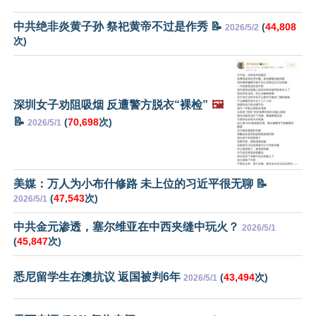
中共绝非炎黄子孙 祭祀黄帝不过是作秀 📝
(
44,808
2026/5/2
次)
深圳女子劝阻吸烟 反遭警方脱衣“裸检”
🖼️
📝
(
70,698
次)
2026/5/1
美媒：万人为小布什修路 未上位的习近平很无聊 📝
(
47,543
次)
2026/5/1
中共金元渗透，塞尔维亚在中西夹缝中玩火？
2026/5/1
(
45,847
次)
悉尼留学生在澳抗议 返国被判6年
(
43,494
次)
2026/5/1