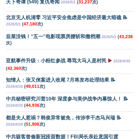
天下奇谭 (549) 复仇奇闻
(
31,237
次)
2026/5/1
北京无人机清零 习近平安全焦虑是中国经济最大暗礁 📝
(
47,180
次)
2026/5/1
韭菜没钱！“五一”电影现票房腰斩和撤档潮
(
43,238
2026/5/1
次)
亚航事件升级：小粉红参战 辱骂大马人是村民
▶️
2026/4/30
(
42,360
次)
知情人：张又侠案进入收尾 7月将发布处理结果 📝
(
49,011
次)
2026/4/30
中共秘密研究川普10年 深度参与美伊战争内幕惊人！ 📝
(
44,936
次)
2026/4/30
都是夫人惹祸？韩俊异常被免，传涉李干杰马兴瑞 📝
(
51,906
次)
2026/4/30
中共骇客曾偷新冠疫苗数据！FBI局长亲赴意国引渡