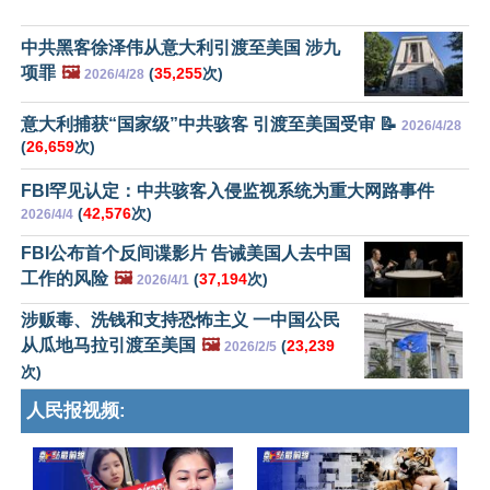
中共黑客徐泽伟从意大利引渡至美国 涉九
项罪
🖼️
(
35,255
次)
2026/4/28
意大利捕获“国家级”中共骇客 引渡至美国受审 📝
2026/4/28
(
26,659
次)
FBI罕见认定：中共骇客入侵监视系统为重大网路事件
(
42,576
次)
2026/4/4
FBI公布首个反间谍影片 告诫美国人去中国
工作的风险
🖼️
(
37,194
次)
2026/4/1
涉贩毒、洗钱和支持恐怖主义 一中国公民
从瓜地马拉引渡至美国
🖼️
(
23,239
2026/2/5
次)
人民报视频: