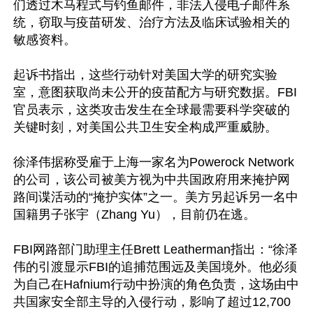
们透过木马程式与钓鱼邮件，非法入侵电子邮件系
统，窃取与疫苗研发、治疗方法及临床试验相关的
敏感资料。

起诉书指出，这些行动针对美国大学的研究实验
室，意图获取尚未公开的疫苗配方与研究数据。FBI
官员表示，这类攻击发生在全球最需要科学突破的
关键时刻，对美国公共卫生安全构成严重威胁。

徐泽伟据称受雇于上海一家名为Powerock Network
的公司，该公司被美方视为中共国政府用来掩护网
路间谍活动的“掩护实体”之一。美方另起诉另一名中
国籍男子张宇（Zhang Yu），目前仍在逃。

FBI网路部门助理主任Brett Leatherman指出：“徐泽
伟的引渡显示FBI的追捕范围远及美国境外。他必须
为自己在Hafnium行动中扮演的角色负责，这场由中
共国家安全部主导的入侵行动，影响了超过12,700