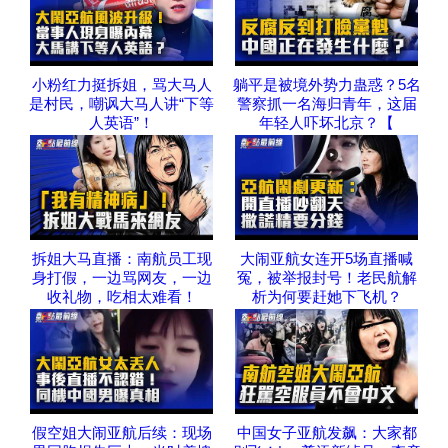
小粉红力挺拆姐，骂大马人
躺平是被境外势力蛊惑？5名
是村民，嘲讽大马人讲“下等
警察抓一名海归青年，这届
人英语”！
年轻人吓坏北京？【
拆姐大马直播：南航员工现
大闹亚航女连开5场直播喊
身打假，一边骂网友，一边
冤，被举报封号！老民航解
收礼物，吃相太难看！
析为何要赶她下飞机？
假空姐大闹亚航后续：现场
中国女子亚航发飙：大家都