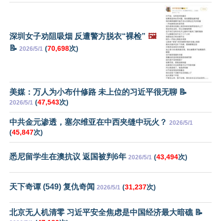
深圳女子劝阻吸烟 反遭警方脱衣“裸检”
🖼️
📝
(
70,698
次)
2026/5/1
美媒：万人为小布什修路 未上位的习近平很无聊 📝
(
47,543
次)
2026/5/1
中共金元渗透，塞尔维亚在中西夹缝中玩火？
2026/5/1
(
45,847
次)
悉尼留学生在澳抗议 返国被判6年
(
43,494
次)
2026/5/1
天下奇谭 (549) 复仇奇闻
(
31,237
次)
2026/5/1
北京无人机清零 习近平安全焦虑是中国经济最大暗礁 📝