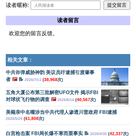
读者暱称:
读者留言
欢迎您的留言反馈。
相关文章：
中共诈弹威胁神韵 美议员吁逮捕引渡肇事
者
🖼️
📝
(
38,968
次)
2026/7/11
五角大厦公布第三批解密UFO文件 揭示FBI
对球状飞行物的调查
🖼️
(
40,567
次)
2026/6/14
美籍亲中名嘴涉当中共代理人渗透川普政府 FBI逮捕
(
61,808
次)
2026/5/29
白宫枪击案 FBI局长爆不寒而栗事实 📝
(
42,337
次)
2026/4/30