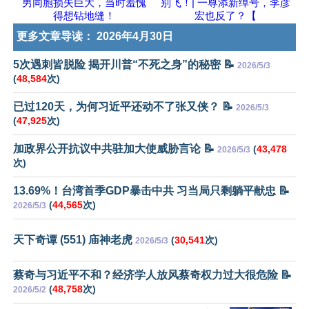
男同胞损失巨大，当时羞愧
别飞！| 一尊添新绰号，李彦
得想钻地缝！
宏也反了？【
更多文章导读：
2026年4月30日
5次遇刺皆脱险 揭开川普“不死之身”的秘密 📝
2026/5/3
(
48,584
次)
已过120天，为何习近平还动不了张又侠？ 📝
2026/5/3
(
47,925
次)
加政界公开抗议中共驻加大使威胁言论 📝
(
43,478
2026/5/3
次)
13.69%！台湾首季GDP暴击中共 习当局只剩躺平献忠 📝
(
44,565
次)
2026/5/3
天下奇谭 (551) 庙神老虎
(
30,541
次)
2026/5/3
蔡奇与习近平不和？经济学人放风蔡奇权力过大很危险 📝
(
48,758
次)
2026/5/2