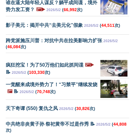
谁在逼大陆年轻人谋反？躺平成间谍，境外
势力发工资？
🖼️▶️
(
66,992
次)
2026/5/2
影子美元：揭开中共“去美元化”假象
(
44,511
次)
2026/5/2
跨党派施压川普：对抗中共在拉美影响力扩张
2026/5/2
(
46,084
次)
疯狂挖宝！为了50万他们如此抓间谍
🖼️▶️
📝
(
103,330
次)
2026/5/2
一觉醒来成境外势力了！“习禁平”继续发烧
🖼️
📝
(
70,748
次)
2026/5/2
天下奇谭 (550) 复仇之风
(
30,826
次)
2026/5/2
中共绝非炎黄子孙 祭祀黄帝不过是作秀 📝
(
44,808
2026/5/2
次)