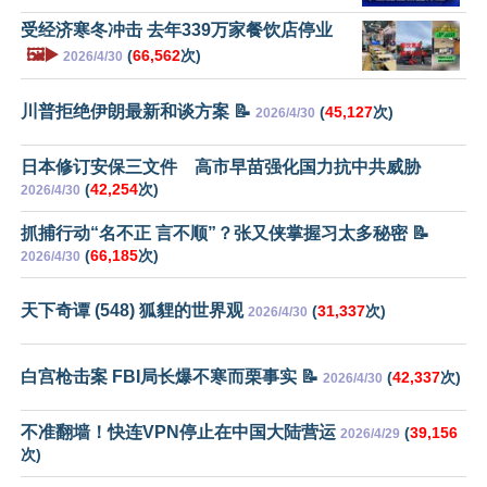
受经济寒冬冲击 去年339万家餐饮店停业
🖼️▶️
(
66,562
次)
2026/4/30
川普拒绝伊朗最新和谈方案 📝
(
45,127
次)
2026/4/30
日本修订安保三文件 高市早苗强化国力抗中共威胁
(
42,254
次)
2026/4/30
抓捕行动“名不正 言不顺”？张又侠掌握习太多秘密 📝
(
66,185
次)
2026/4/30
天下奇谭 (548) 狐貍的世界观
(
31,337
次)
2026/4/30
白宫枪击案 FBI局长爆不寒而栗事实 📝
(
42,337
次)
2026/4/30
不准翻墙！快连VPN停止在中国大陆营运
(
39,156
2026/4/29
次)