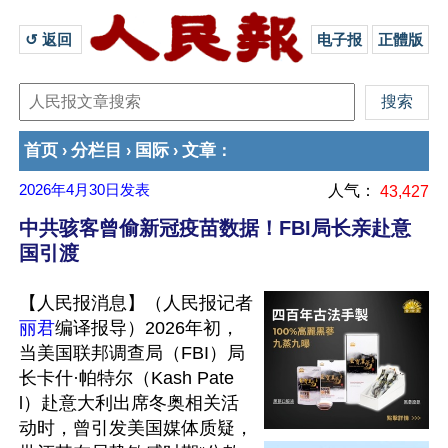
↺ 返回 
电子报
正體版
首页
分栏目
国际
文章
›
›
›
：
2026年4月30日
发表
人气：
43,427
中共骇客曾偷新冠疫苗数据！FBI局长亲赴意
国引渡
【人民报消息】（人民报记者
丽君
编译报导）2026年初，
当美国联邦调查局（FBI）局
长卡什·帕特尔（Kash Pate
l）赴意大利出席冬奥相关活
动时，曾引发美国媒体质疑，