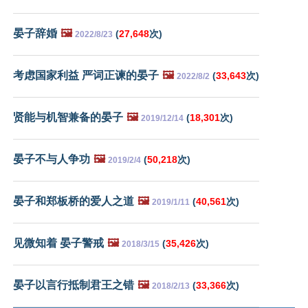
晏子辞婚
🖼️
(
27,648
次)
2022/8/23
考虑国家利益 严词正谏的晏子
🖼️
(
33,643
次)
2022/8/2
贤能与机智兼备的晏子
🖼️
(
18,301
次)
2019/12/14
晏子不与人争功
🖼️
(
50,218
次)
2019/2/4
晏子和郑板桥的爱人之道
🖼️
(
40,561
次)
2019/1/11
见微知着 晏子警戒
🖼️
(
35,426
次)
2018/3/15
晏子以言行抵制君王之错
🖼️
(
33,366
次)
2018/2/13