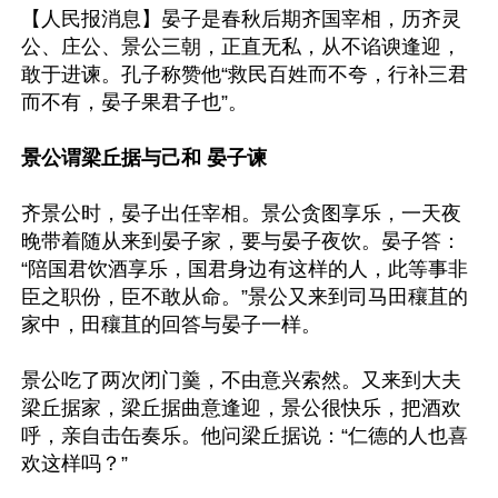
【人民报消息】晏子是春秋后期齐国宰相，历齐灵
公、庄公、景公三朝，正直无私，从不谄谀逢迎，
敢于进谏。孔子称赞他“救民百姓而不夸，行补三君
而不有，晏子果君子也”。

景公谓梁丘据与己和 晏子谏
齐景公时，晏子出任宰相。景公贪图享乐，一天夜
晚带着随从来到晏子家，要与晏子夜饮。晏子答：
“陪国君饮酒享乐，国君身边有这样的人，此等事非
臣之职份，臣不敢从命。”景公又来到司马田穰苴的
家中，田穰苴的回答与晏子一样。

景公吃了两次闭门羹，不由意兴索然。又来到大夫
梁丘据家，梁丘据曲意逢迎，景公很快乐，把酒欢
呼，亲自击缶奏乐。他问梁丘据说：“仁德的人也喜
欢这样吗？”
