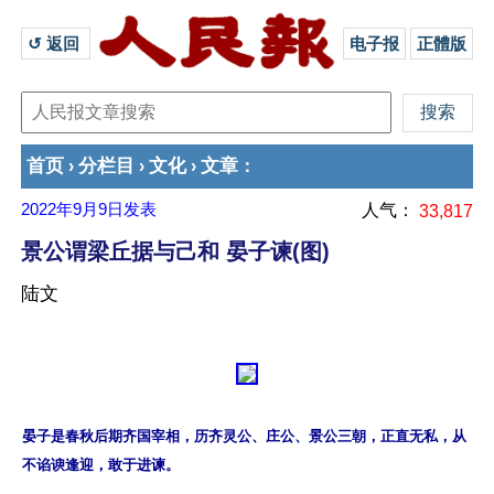
↺ 返回 
电子报
正體版
首页
分栏目
文化
文章
›
›
›
：
2022年9月9日
发表
人气：
33,817
景公谓梁丘据与己和 晏子谏(图)
陆文
晏子是春秋后期齐国宰相，历齐灵公、庄公、景公三朝，正直无私，从