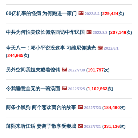
60亿机率的怪病 为何跑进一家门
🖼️
(
229,424
次)
2022/8/4
中共为何怕美议长佩洛西访中华民国
🖼️
(
207,146
次)
2022/8/3
今天八一！邓小平说没这事 习维尼傻抛光
🖼️
2022/8/1
(
244,665
次)
另外空间我姐夫戴着镣铐
🖼️
(
191,797
次)
2022/7/30
令我睡意全无的一碗汤面
🖼️
(
1,102,963
次)
2022/7/25
两条小黑狗 两个悲欢离合的故事
🖼️
(
184,460
次)
2022/7/23
薄熙来听江话 妻离子散享受秦城
🖼️
(
331,136
次)
2022/7/21