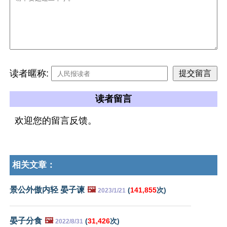
读者暱称:
读者留言
欢迎您的留言反馈。
相关文章：
景公外傲内轻 晏子谏
🖼️
(
141,855
次)
2023/1/21
晏子分食
🖼️
(
31,426
次)
2022/8/31