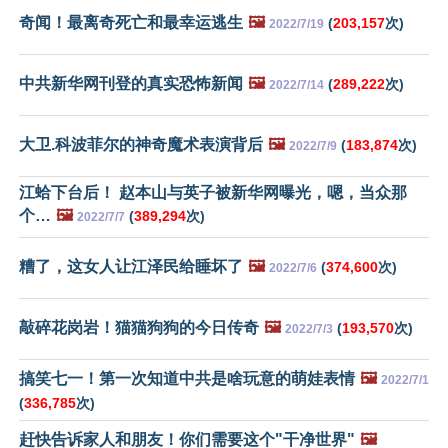
奇闻！最离奇死亡和最幸运逃生
🖼️
(
203,157
次)
2022/7/19
中共新华网刊登的真实恐怖新闻
🖼️
(
289,222
次)
2022/7/14
大卫.科波菲尔的神奇魔术表演背后
🖼️
(
183,874
次)
2022/7/9
江蛤下台后！ 赵本山与英子被新华网曝光，嗯，当众那
个…
🖼️
(
389,294
次)
2022/7/7
糟了，这女人让江泽民给睡坏了
🖼️
(
374,600
次)
2022/7/6
敲碎花岗岩！猫猫狗狗的今日传奇
🖼️
(
193,570
次)
2022/7/3
搞笑七一！第一次知道中共是啥玩意的萌娃表情
🖼️
2022/7/1
(
336,785
次)
赶快告诉家人和朋友！你们需要这个"干净世界"
🖼️