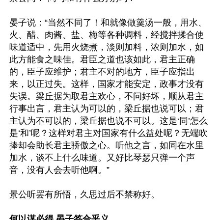
晏子说：“当然不同了！和就像做羹汤一般，用水、
火、醋、肉酱、盐、梅等各种调料，经搅拌揉合使
味道适中，先用火烧煮，淡则加料，浓则加水，如
此方能食之味佳。君臣之道也该如此，君主正确
的，臣子应维护；君主不对的地方，臣子应指出
来，以正过失。这样，国家才能安定，政事才没有
失误。梁丘据为取君主欢心，不问好坏，顺从君主
行事出言，君主认为可以的，梁丘据也说可以；君
主认为不可以的，梁丘据也说不可以。这是‘同’怎么
是‘和’呢？这样对君主对国家有什么益处呢？无端吹
捧却会助长君主骄傲之心。听他之言，如同在水里
加水，谈不上什么味道。又好比琴瑟只弹一个声
音，没有人会去听他啊。”

景公听罢有所悟，久思过后不禁称好。

何以谋必得 晏子答合乎义