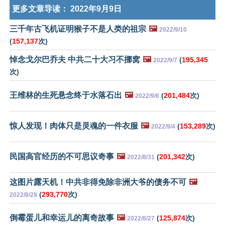
更多文章导读：
2022年9月9日
三千年古飞机证明猴子不是人类的祖宗
🖼️
2022/9/10
(
157,137
次)
悼念戈尔巴乔夫 中共二十大习不挪窝
🖼️
(
195,345
2022/9/7
次)
王维林的生死悬念终于水落石出
🖼️
(
201,484
次)
2022/9/6
惊人发现！肉体只是灵魂的一件衣服
🖼️
(
153,289
次)
2022/9/4
民国高官经历的不可思议奇事
🖼️
(
201,342
次)
2022/8/31
这图片露天机！中共非得免除非洲大爷的债务不可
🖼️
(
293,770
次)
2022/8/28
倒霉蛋儿和幸运儿的离奇故事
🖼️
(
125,874
次)
2022/8/27