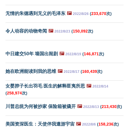
无情的朱德遇到无义的毛泽东
🖼️
(
233,670
次)
2022/8/26
令人动容的动物奇闻
🖼️
(
150,092
次)
2022/8/23
中日建交50年 墙国出闹剧
🖼️
(
146,871
次)
2022/8/19
她在欧洲能读到我的思维
🖼️
(
160,439
次)
2022/8/17
女婴脖子长出羽毛 医生的解释匪夷所思
🖼️
2022/8/14
(
258,974
次)
川普总统为何被抄家 保险箱被撬开
🖼️
(
213,430
次)
2022/8/13
美国资深医生：天使伴我遨游宇宙
🖼️
(
158,236
次)
2022/8/6