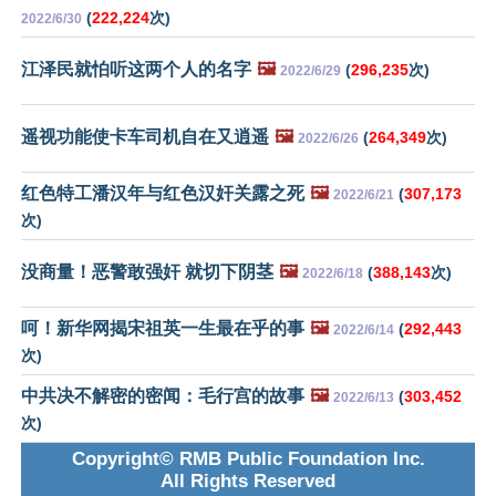
(
222,224
次)
2022/6/30
江泽民就怕听这两个人的名字
🖼️
(
296,235
次)
2022/6/29
遥视功能使卡车司机自在又逍遥
🖼️
(
264,349
次)
2022/6/26
红色特工潘汉年与红色汉奸关露之死
🖼️
(
307,173
2022/6/21
次)
没商量！恶警敢强奸 就切下阴茎
🖼️
(
388,143
次)
2022/6/18
呵！新华网揭宋祖英一生最在乎的事
🖼️
(
292,443
2022/6/14
次)
中共决不解密的密闻：毛行宫的故事
🖼️
(
303,452
2022/6/13
次)
Copyright© RMB Public Foundation Inc.
All Rights Reserved