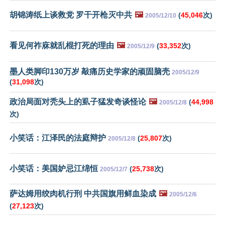
胡锦涛纸上谈救党 罗干开枪灭中共
🖼️
(
45,046
次)
2005/12/10
看见何祚庥就乱棍打死的理由
🖼️
(
33,352
次)
2005/12/9
墨人类脚印130万岁 敲痛历史学家的顽固脑壳
2005/12/9
(
31,098
次)
政治局面对秃头上的虱子猛发奇谈怪论
🖼️
(
44,998
2005/12/8
次)
小笑话：江泽民的法庭辩护
(
25,807
次)
2005/12/8
小笑话：美国妒忌江绵恒
(
25,738
次)
2005/12/7
萨达姆用绞肉机行刑 中共国旗用鲜血染成
🖼️
2005/12/6
(
27,123
次)