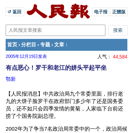
↺ 返回 
电子报
正體版
首页
分栏目
专题
文章
›
›
›
：
2005年12月19日
发表
人气：
44,584
有点恶心！罗干和老江的姘头平起平坐
鄂新
【人民报消息】中共政治局九个常委里面，排行老
九的大饼子脸罗干在政府部门多少年了还是国务委
员，还不如只会四季发情的黄菊，人家临下台前还
捞了个国务院副总理。
2002年为了争当7名政治局常委中的一个，政治局候