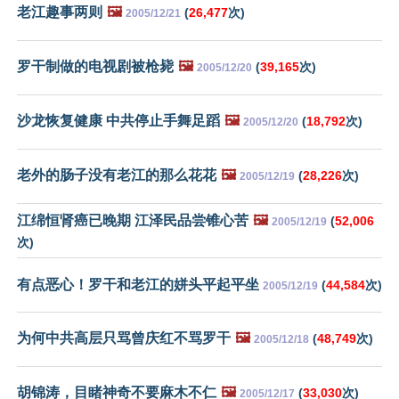
老江趣事两则
🖼️
(
26,477
次)
2005/12/21
罗干制做的电视剧被枪毙
🖼️
(
39,165
次)
2005/12/20
沙龙恢复健康 中共停止手舞足蹈
🖼️
(
18,792
次)
2005/12/20
老外的肠子没有老江的那么花花
🖼️
(
28,226
次)
2005/12/19
江绵恒肾癌已晚期 江泽民品尝锥心苦
🖼️
(
52,006
2005/12/19
次)
有点恶心！罗干和老江的姘头平起平坐
(
44,584
次)
2005/12/19
为何中共高层只骂曾庆红不骂罗干
🖼️
(
48,749
次)
2005/12/18
胡锦涛，目睹神奇不要麻木不仁
🖼️
(
33,030
次)
2005/12/17