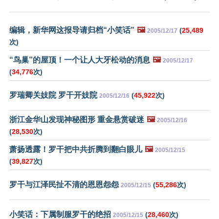
编辑，新华网这报导请归档“小笑话”
🖼️
(
25,489
2005/12/17
次)
“鸟巢”的屋顶！一个让人大牙松动的消息
🖼️
2005/12/17
(
34,776
次)
罗瑞卿关妓院 罗干开妓院
(
45,922
次)
2005/12/16
浙江金华山发现神秘图形 重金悬赏破迷
🖼️
2005/12/16
(
28,530
次)
萧扬透露！罗干把中共折腾到翻白眼儿
🖼️
2005/12/15
(
39,827
次)
罗干与江泽民扯不清的恩恩怨怨
(
55,286
次)
2005/12/15
小笑话：下属制服罗干的绝招
(
28,460
次)
2005/12/15