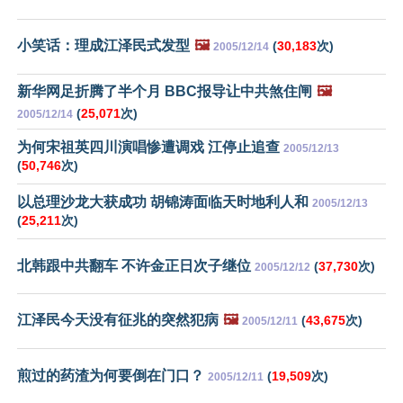
小笑话：理成江泽民式发型
🖼️
(
30,183
次)
2005/12/14
新华网足折腾了半个月 BBC报导让中共煞住闸
🖼️
(
25,071
次)
2005/12/14
为何宋祖英四川演唱惨遭调戏 江停止追查
2005/12/13
(
50,746
次)
以总理沙龙大获成功 胡锦涛面临天时地利人和
2005/12/13
(
25,211
次)
北韩跟中共翻车 不许金正日次子继位
(
37,730
次)
2005/12/12
江泽民今天没有征兆的突然犯病
🖼️
(
43,675
次)
2005/12/11
煎过的药渣为何要倒在门口？
(
19,509
次)
2005/12/11