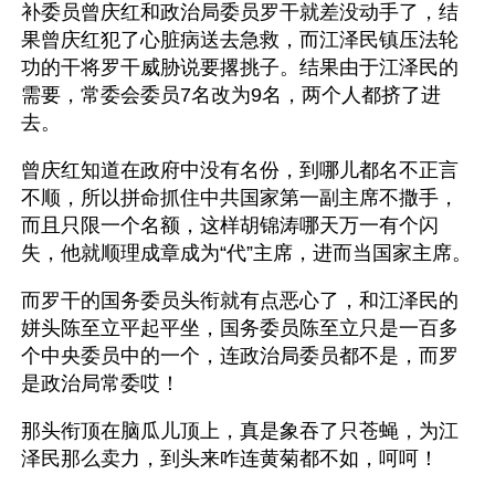
补委员曾庆红和政治局委员罗干就差没动手了，结
果曾庆红犯了心脏病送去急救，而江泽民镇压法轮
功的干将罗干威胁说要撂挑子。结果由于江泽民的
需要，常委会委员7名改为9名，两个人都挤了进
去。
曾庆红知道在政府中没有名份，到哪儿都名不正言
不顺，所以拼命抓住中共国家第一副主席不撒手，
而且只限一个名额，这样胡锦涛哪天万一有个闪
失，他就顺理成章成为“代”主席，进而当国家主席。
而罗干的国务委员头衔就有点恶心了，和江泽民的
姘头陈至立平起平坐，国务委员陈至立只是一百多
个中央委员中的一个，连政治局委员都不是，而罗
是政治局常委哎！
那头衔顶在脑瓜儿顶上，真是象吞了只苍蝇，为江
泽民那么卖力，到头来咋连黄菊都不如，呵呵！