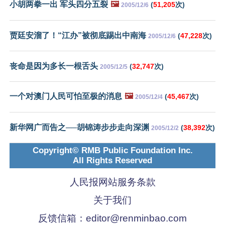
小胡两拳一出 军头四分五裂
🖼️
(
51,205
次)
2005/12/6
贾廷安溜了！“江办”被彻底踢出中南海
(
47,228
次)
2005/12/6
丧命是因为多长一根舌头
(
32,747
次)
2005/12/5
一个对澳门人民可怕至极的消息
🖼️
(
45,467
次)
2005/12/4
新华网广而告之──胡锦涛步步走向深渊
(
38,392
次)
2005/12/2
Copyright© RMB Public Foundation Inc.
All Rights Reserved
人民报网站服务条款
关于我们
反馈信箱：
editor@renminbao.com