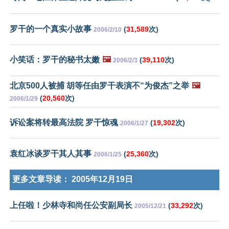
罗干的一个真实小故事
(
31,589
次)
2006/2/10
小笑话：罗干的秘书太嫩
🖼️
(
39,110
次)
2006/2/3
北京500人被捕 胡等任由罗干表演不“为俊杰”之举
🖼️
(
20,560
次)
2006/1/29
诉讼案将转最高法院 罗干惊魂
(
19,302
次)
2006/1/27
袁红冰谈罗干其人其事
(
25,360
次)
2006/1/25
更多文章导读：
2005年12月19日
上任啦！少林寺和尚任公安副局长
(
33,292
次)
2005/12/21