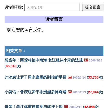
读者暱称:
读者留言
欢迎您的留言反馈。
相关文章：
想当年！两莺相掐中南海 老江服从小宋的法规
🖼️
2006/3/15
(
65,318
次)
此消息让罗干周永康震怒到拍断手臂
🖼️
(
33,700
次)
2006/3/14
小笑话：曾庆红罗干非洲趟后路奇遇
🖼️
(
27,044
次)
2006/2/13
奇闻！老江体重速降竟与此挂上钩
🖼️
(
42,948
次)
2006/2/11