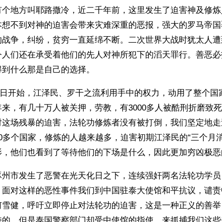
有个地方叫耶路撒冷，近二千年前，这里发生了迫害神及修炼
本想不到对神的迫害会带来灾难深重的恶报，强大的罗马帝国
的战争，纠纷，贫穷一直延绵不断。二次世界大战时犹太人遭
今人们还在承受着他们的先人对神所犯下的滔天罪行。善恶必
得到什么那是自己的选择。
月20日开始，江泽民、罗干之流利用手中的权力，动用了整个
来，有几十万人被关押，劳教，有3000多人被酷刑折磨致
对这场残暴的迫害，法轮功修炼者没有被打倒，我们坚定地走
0多个国家，修炼的人越来越多，迫害初期江泽民的“三个月
影，他们也看到了等待他们的下场是什么，因此更加穷凶极恶
涿州市发生了恶警在光天化日之下，连续强奸两名法轮功学员
，面对这样的恶性事件我们到中国驻泰大使馆和平抗议，谴责
何雪健，呼吁立即停止对法轮功的迫害，这是一种正义的善举
持的。但是泰国警察部门却受中使馆的指使，来抓捕我们这些