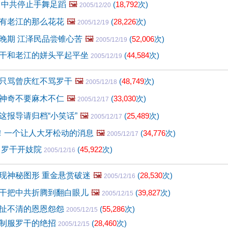
 中共停止手舞足蹈
🖼️
(
18,792
次)
2005/12/20
有老江的那么花花
🖼️
(
28,226
次)
2005/12/19
晚期 江泽民品尝锥心苦
🖼️
(
52,006
次)
2005/12/19
干和老江的姘头平起平坐
(
44,584
次)
2005/12/19
只骂曾庆红不骂罗干
🖼️
(
48,749
次)
2005/12/18
神奇不要麻木不仁
🖼️
(
33,030
次)
2005/12/17
这报导请归档“小笑话”
🖼️
(
25,489
次)
2005/12/17
顶！一个让人大牙松动的消息
🖼️
(
34,776
次)
2005/12/17
 罗干开妓院
(
45,922
次)
2005/12/16
现神秘图形 重金悬赏破迷
🖼️
(
28,530
次)
2005/12/16
干把中共折腾到翻白眼儿
🖼️
(
39,827
次)
2005/12/15
扯不清的恩恩怨怨
(
55,286
次)
2005/12/15
制服罗干的绝招
(
28,460
次)
2005/12/15