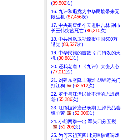
(
89,502
次)
16. 九评和退党为中华民族带来无
限生机 (
87,456
次)
17. 中央调查组今天进驻吉林 副市
长王伟突然死亡 (
86,210
次)
18. 中共凤凰卫视惊报中国600万
退党 (
83,527
次)
19. 中华民族的吉数 引而待发的天
机 (
80,881
次)
20. 还我老唐！《九评》大变人心
(
77,011
次)
21. 刘延东空降上海滩 胡锦涛关门
打江狗
🖼️
(
62,512
次)
22. 罗干与江泽民扯不清的恩恩怨
怨 (
55,286
次)
23. 江绵恒肾癌已晚期 江泽民品尝
锥心苦
🖼️
(
52,006
次)
24. 小胡两拳一出 军头四分五裂
🖼️
(
51,205
次)
25. 为何宋祖英四川演唱惨遭调戏