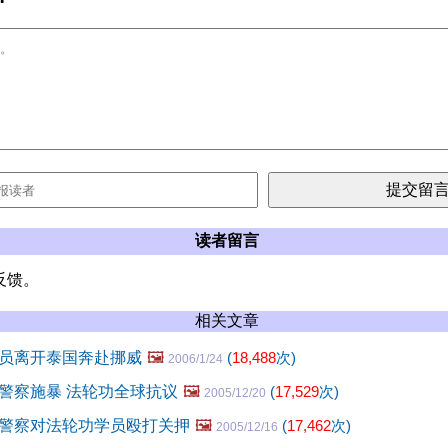
读者留言
反馈。
相关文章
员离开泰国奔赴挪威
🖼️
(
18,488
次)
2006/1/24
警察施暴 法轮功全球抗议
🖼️
(
17,529
次)
2005/12/20
警察对法轮功学员殴打关押
🖼️
(
17,462
次)
2005/12/16