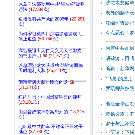
沙龙恢复健康
冰岛司法部动用中共“黑名单”被判
违法 (
17,984
次)
老外的肠子没
迎接没有共产党的2006年 (
22,281
江绵恒肾癌已
次)
有点恶心！罗
为何宋祖英四川演唱惨遭调戏 江
停止追查 (
50,746
次)
为何中共高层
高智晟退出无仁无义无人性邪党
的书面声明
🖼️
(
21,771
次)
胡锦涛，目睹
以总理沙龙大获成功 胡锦涛面临
编辑，新华网
天时地利人和 (
25,211
次)
“鸟巢”的屋
闲话新唐人新年晚会的龙
🖼️
(
21,384
次)
罗瑞卿关妓院
纽约时报：中国最富响誉的律师
(
19,101
次)
浙江金华山发
由观音奴依神断案想到的 (
18,345
萧扬透露！罗
次)
罗干与江泽民
北韩跟中共翻车 不许金正日次子
继位 (
37,730
次)
小笑话：下属