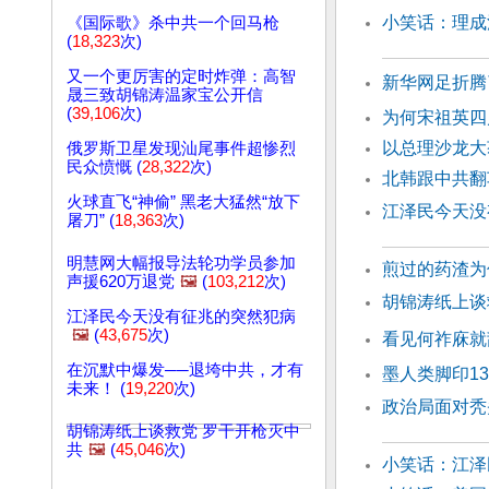
小笑话：理成
《国际歌》杀中共一个回马枪
(
18,323
次)
又一个更厉害的定时炸弹：高智
新华网足折腾
晟三致胡锦涛温家宝公开信
(
39,106
次)
为何宋祖英四
以总理沙龙大
俄罗斯卫星发现汕尾事件超惨烈
民众愤慨 (
28,322
次)
北韩跟中共翻
火球直飞“神偷” 黑老大猛然“放下
江泽民今天没
屠刀” (
18,363
次)
明慧网大幅报导法轮功学员参加
煎过的药渣为
声援620万退党
🖼️
(
103,212
次)
胡锦涛纸上谈
江泽民今天没有征兆的突然犯病
🖼️
(
43,675
次)
看见何祚庥就
在沉默中爆发──退垮中共，才有
墨人类脚印1
未来！ (
19,220
次)
政治局面对秃
胡锦涛纸上谈救党 罗干开枪灭中
共
🖼️
(
45,046
次)
小笑话：江泽