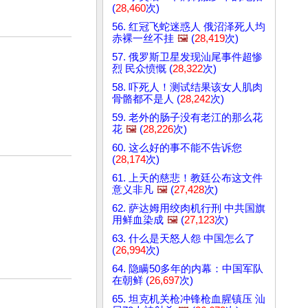
(
28,460
次)
56. 红冠飞蛇迷惑人 俄沼泽死人均
赤裸一丝不挂
🖼️
(
28,419
次)
57. 俄罗斯卫星发现汕尾事件超惨
烈 民众愤慨 (
28,322
次)
58. 吓死人！测试结果该女人肌肉
骨骼都不是人 (
28,242
次)
59. 老外的肠子没有老江的那么花
花
🖼️
(
28,226
次)
60. 这么好的事不能不告诉您
(
28,174
次)
61. 上天的慈悲！教廷公布这文件
意义非凡
🖼️
(
27,428
次)
62. 萨达姆用绞肉机行刑 中共国旗
用鲜血染成
🖼️
(
27,123
次)
63. 什么是天怒人怨 中国怎么了
(
26,994
次)
64. 隐瞒50多年的内幕：中国军队
在朝鲜 (
26,697
次)
65. 坦克机关枪冲锋枪血腥镇压 汕