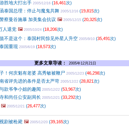
游胜地大打出手
(
16,461
次)
2005/12/16
函泰国总理：停止与魔鬼共舞
(
19,815
次)
2005/12/16
警察曼谷施暴 加美集会抗议
🖼️
(
20,325
次)
2005/12/15
0万人退党
🖼️
(
18,206
次)
2005/10/24
值不是这个：泰国村民惊见外星人升空
(
35,491
次)
2005/9/10
骸泰国重现
(
18,573
次)
2005/6/19
更多文章导读：
2005年12月21日
子！何庆魁有老婆 高秀敏被鞭尸
(
46,298
次)
2005/12/23
南省评先进的条件是否太严苛
(
28,821
次)
2005/12/22
与款爷争小姐的趣闻
(
53,967
次)
2005/12/22
寺和尚任公安副局长
(
33,292
次)
2005/12/21
🖼️
(
26,477
次)
2005/12/21
视剧被枪毙
🖼️
(
39,165
次)
2005/12/20