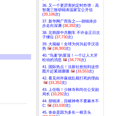
36. 又一个更厉害的定时炸弹：高
智晟三致胡锦涛温家宝公开信
(
39,106
次)
37. 新华网广而告之──胡锦涛步
步走向深渊 (
38,392
次)
38. 北韩跟中共翻车 不许金正日次
子继位 (
37,730
次)
39. 大揭秘！全球为何兴起学汉语
热
🖼️
(
36,900
次)
40. “鸟巢”的屋顶！一个让人大牙
松动的消息
🖼️
(
34,776
次)
41. 国际热点！法新社抢拍到这些
图片赶紧就嚷嚷
🖼️
(
33,553
次)
42. 看见何祚庥就乱棍打死的理由
🖼️
(
33,352
次)
43. 上任啦！少林寺和尚任公安副
局长 (
33,292
次)
44. 胡锦涛，目睹神奇不要麻木不
仁
🖼️
(
33,030
次)
45. 丧命是因为多长一根舌头