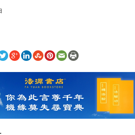
日
ww.renminbao.com/rmb/articles/2005/12/21/38776.html
: