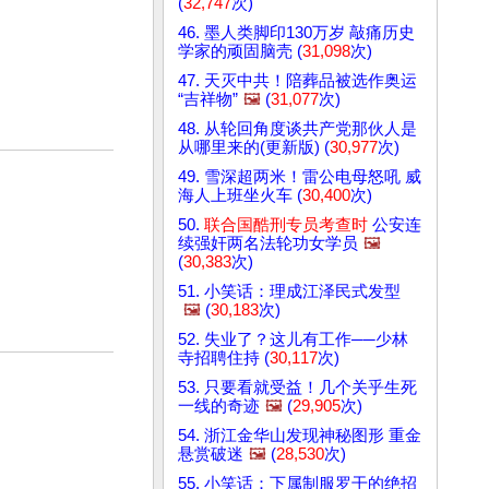
(
32,747
次)
46. 墨人类脚印130万岁 敲痛历史
学家的顽固脑壳 (
31,098
次)
47. 天灭中共！陪葬品被选作奥运
“吉祥物”
🖼️
(
31,077
次)
48. 从轮回角度谈共产党那伙人是
从哪里来的(更新版) (
30,977
次)
49. 雪深超两米！雷公电母怒吼 威
海人上班坐火车 (
30,400
次)
50.
联合国酷刑专员考查时
公安连
续强奸两名法轮功女学员
🖼️
(
30,383
次)
51. 小笑话：理成江泽民式发型
🖼️
(
30,183
次)
52. 失业了？这儿有工作──少林
寺招聘住持 (
30,117
次)
53. 只要看就受益！几个关乎生死
一线的奇迹
🖼️
(
29,905
次)
54. 浙江金华山发现神秘图形 重金
悬赏破迷
🖼️
(
28,530
次)
55. 小笑话：下属制服罗干的绝招