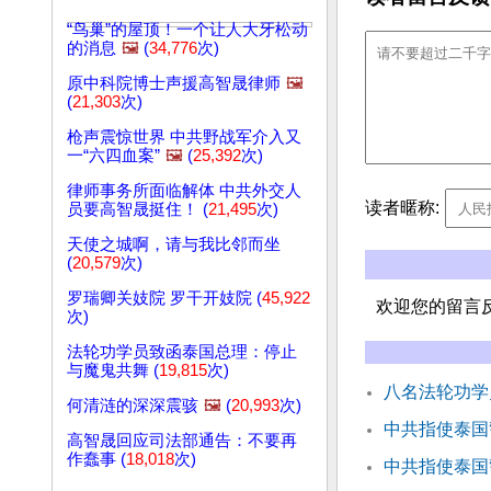
“鸟巢”的屋顶！一个让人大牙松动
的消息
🖼️
(
34,776
次)
原中科院博士声援高智晟律师
🖼️
(
21,303
次)
枪声震惊世界 中共野战军介入又
一“六四血案”
🖼️
(
25,392
次)
律师事务所面临解体 中共外交人
读者暱称:
员要高智晟挺住！ (
21,495
次)
天使之城啊，请与我比邻而坐
(
20,579
次)
罗瑞卿关妓院 罗干开妓院 (
45,922
欢迎您的留言
次)
法轮功学员致函泰国总理：停止
与魔鬼共舞 (
19,815
次)
八名法轮功学
何清涟的深深震骇
🖼️
(
20,993
次)
中共指使泰国
高智晟回应司法部通告：不要再
作蠢事 (
18,018
次)
中共指使泰国