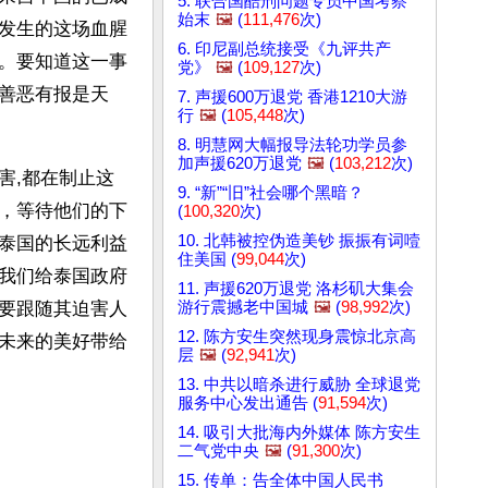
5. 联合国酷刑问题专员中国考察
始末
🖼️
(
111,476
次)
发生的这场血腥
6. 印尼副总统接受《九评共产
。要知道这一事
党》
🖼️
(
109,127
次)
善恶有报是天
7. 声援600万退党 香港1210大游
行
🖼️
(
105,448
次)
8. 明慧网大幅报导法轮功学员参
加声援620万退党
🖼️
(
103,212
次)
害,都在制止这
9. “新”“旧”社会哪个黑暗？
，等待他们的下
(
100,320
次)
10. 北韩被控伪造美钞 振振有词噎
泰国的长远利益
住美国 (
99,044
次)
我们给泰国政府
11. 声援620万退党 洛杉矶大集会
游行震撼老中国城
🖼️
(
98,992
次)
要跟随其迫害人
12. 陈方安生突然现身震惊北京高
未来的美好带给
层
🖼️
(
92,941
次)
13. 中共以暗杀进行威胁 全球退党
服务中心发出通告 (
91,594
次)
14. 吸引大批海内外媒体 陈方安生
二气党中央
🖼️
(
91,300
次)
15. 传单：告全体中国人民书