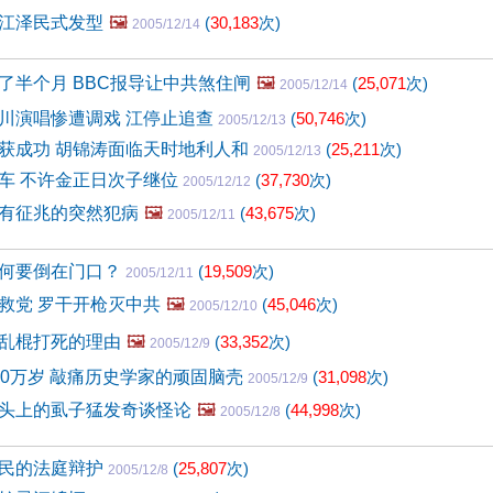
江泽民式发型
🖼️
(
30,183
次)
2005/12/14
了半个月 BBC报导让中共煞住闸
🖼️
(
25,071
次)
2005/12/14
川演唱惨遭调戏 江停止追查
(
50,746
次)
2005/12/13
获成功 胡锦涛面临天时地利人和
(
25,211
次)
2005/12/13
车 不许金正日次子继位
(
37,730
次)
2005/12/12
有征兆的突然犯病
🖼️
(
43,675
次)
2005/12/11
何要倒在门口？
(
19,509
次)
2005/12/11
救党 罗干开枪灭中共
🖼️
(
45,046
次)
2005/12/10
乱棍打死的理由
🖼️
(
33,352
次)
2005/12/9
30万岁 敲痛历史学家的顽固脑壳
(
31,098
次)
2005/12/9
头上的虱子猛发奇谈怪论
🖼️
(
44,998
次)
2005/12/8
民的法庭辩护
(
25,807
次)
2005/12/8