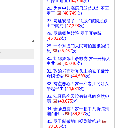
江停止追查 (
50,746
次)
26. 为何中共高层只骂曾庆红不骂
罗干
🖼️
(
48,749
次)
27. 贾廷安溜了！“江办”被彻底踢
出中南海 (
47,228
次)
28. 罗瑞卿关妓院 罗干开妓院
(
45,922
次)
29. 一个对澳门人民可怕至极的消
息
🖼️
(
45,467
次)
30. 胡锦涛纸上谈救党 罗干开枪灭
中共
🖼️
(
45,046
次)
31. 政治局面对秃头上的虱子猛发
奇谈怪论
🖼️
(
44,998
次)
32. 有点恶心！罗干和老江的姘头
平起平坐 (
44,584
次)
33. 江泽民今天没有征兆的突然犯
病
🖼️
(
43,675
次)
34. 萧扬透露！罗干把中共折腾到
翻白眼儿
🖼️
(
39,827
次)
35. 罗干制做的电视剧被枪毙
🖼️
(
39,165
次)