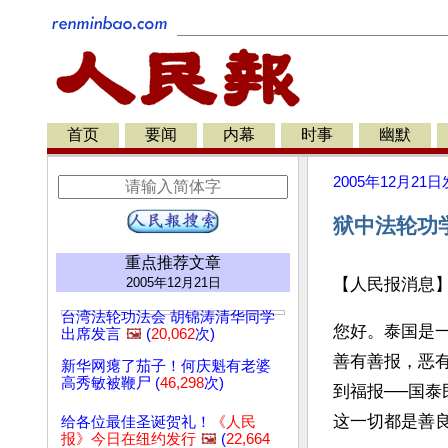
首页
要闻
内幕
时事
幽默
2005年12月21日
狱中法轮功
重点推荐文章
2005年12月21日
【人民报消息
台湾法轮功法会 胡锦涛清华同学
您好。泰国是
出席发言
🖼️
(
20,062
次)
善有善报，恶
新华网瘪了茄子！何庆魁有老婆
高秀敏被鞭尸 (
46,298
次)
到福报──国
这一切都是善
给各位最佳圣诞贺礼！
《人民
报》今日在纽约发行
🖼️
(
22,664