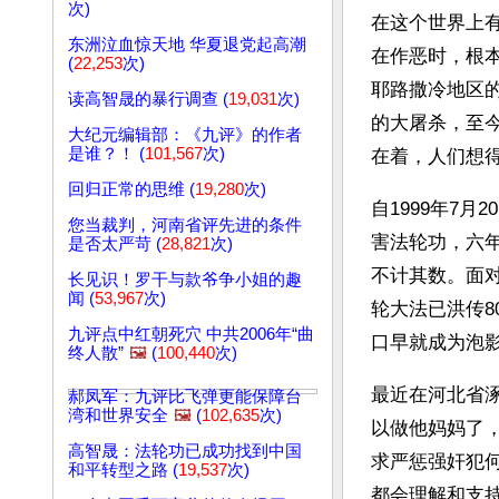
次)
在这个世界上
东洲泣血惊天地 华夏退党起高潮
在作恶时，根
(
22,253
次)
耶路撒冷地区
读高智晟的暴行调查 (
19,031
次)
的大屠杀，至
大纪元编辑部：《九评》的作者
是谁？！ (
101,567
次)
在着，人们想
回归正常的思维 (
19,280
次)
自1999年7
您当裁判，河南省评先进的条件
害法轮功，六年
是否太严苛 (
28,821
次)
不计其数。面
长见识！罗干与款爷争小姐的趣
闻 (
53,967
次)
轮大法已洪传8
九评点中红朝死穴 中共2006年“曲
口早就成为泡
终人散”
🖼️
(
100,440
次)
最近在河北省
郝凤军：九评比飞弹更能保障台
湾和世界安全
🖼️
(
102,635
次)
以做他妈妈了
高智晟：法轮功已成功找到中国
求严惩强奸犯
和平转型之路 (
19,537
次)
都会理解和支