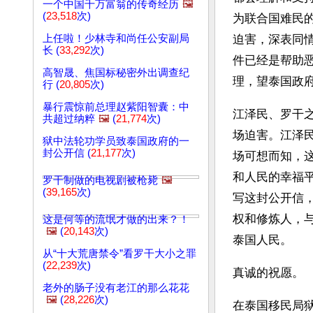
一个中国千万富翁的传奇经历
🖼️
(
23,518
次)
为联合国难民
上任啦！少林寺和尚任公安副局
迫害，深表同
长 (
33,292
次)
件已经是帮助
高智晟、焦国标秘密外出调查纪
理，望泰国政
行 (
20,805
次)
暴行震惊前总理赵紫阳智囊：中
江泽民、罗干
共超过纳粹
🖼️
(
21,774
次)
场迫害。江泽
狱中法轮功学员致泰国政府的一
封公开信 (
21,177
次)
场可想而知，
和人民的幸福
罗干制做的电视剧被枪毙
🖼️
(
39,165
次)
写这封公开信
权和修炼人，
这是何等的流氓才做的出来？！
🖼️
(
20,143
次)
泰国人民。
从“十大荒唐禁令”看罗干大小之罪
(
22,239
次)
真诚的祝愿。
老外的肠子没有老江的那么花花
🖼️
(
28,226
次)
在泰国移民局