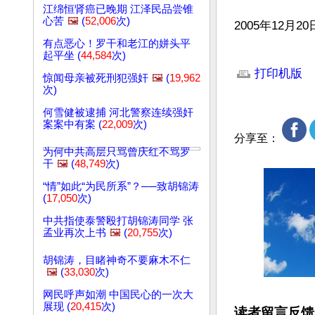
江绵恒肾癌已晚期 江泽民品尝锥
心苦
🖼️
(
52,006
次)
2005年12月20
有点恶心！罗干和老江的姘头平
文章网址: http://w
起平坐 (
44,584
次)
打印机版
惊闻母亲被死刑犯强奸
🖼️
(
19,962
次)
何雪健被逮捕 河北警察连续强奸
案案中有案 (
22,009
次)
分享至：
为何中共高层只骂曾庆红不骂罗
干
🖼️
(
48,749
次)
“情”如此“为民所系”？──致胡锦涛
(
17,050
次)
中共指使泰警殴打胡锦涛同学 张
孟业再次上书
🖼️
(
20,755
次)
胡锦涛，目睹神奇不要麻木不仁
🖼️
(
33,030
次)
网民呼声如潮 中国民心的一次大
展现 (
20,415
次)
读者留言反馈