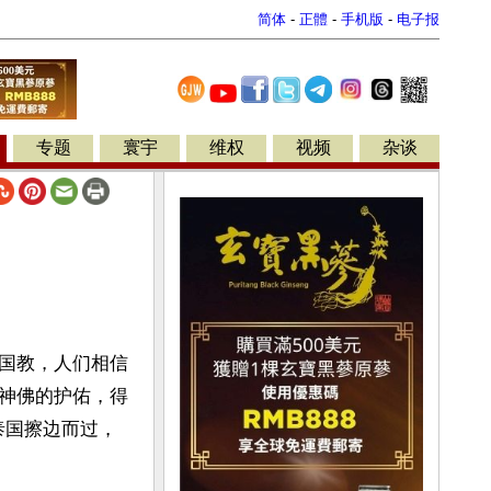
简体
-
正體
-
手机版
-
电子报
专题
寰宇
维权
视频
杂谈
国教，人们相信
神佛的护佑，得
泰国擦边而过，