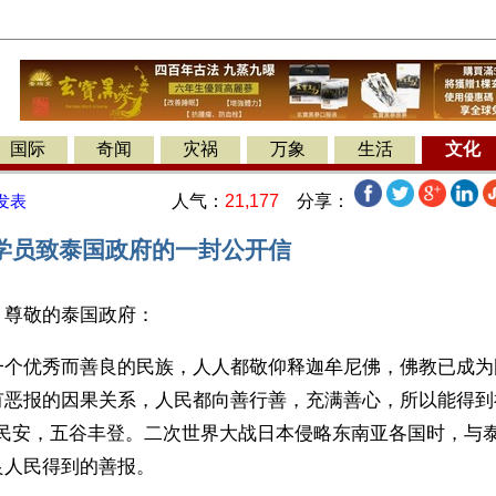
国际
奇闻
灾祸
万象
生活
文化
人气：
21,177
分享：
发表
学员致泰国政府的一封公开信
】尊敬的泰国政府：
一个优秀而善良的民族，人人都敬仰释迦牟尼佛，佛教已成为
有恶报的因果关系，人民都向善行善，充满善心，所以能得到
泰民安，五谷丰登。二次世界大战日本侵略东南亚各国时，与
良人民得到的善报。