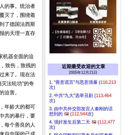
人的事。统治者
覆灭了，围绕着
到了德国法西斯
报的天理一直存
国家机器全面的迫
死，致伤，致残的
近期最受欢迎的文章
2005年12月21日
过来了。现在法
1. “善意谎言”与恶意强暴 (
116,213
消灭法轮功”的夸
次)
的迫害。
2. 中共“九大”选举丑剧 (
113,464
次)
，年龄大的都可
3. 由中共外交部发言人秦刚的话
想到的
🖼️
(
112,544
次)
中共的暴行，要
4. 强奸发生后第二天
🖼️
(
112,477
，每个善良的人
次)
来自中国的已成