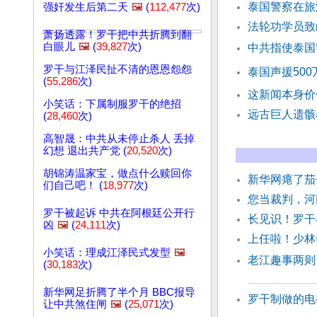
泰国警察在旅
强奸发生后第二天
🖼️
(
112,477
次)
法轮功学员致
萧扬透露！罗干把中共折腾到翻
白眼儿
🖼️
(
39,827
次)
中共指使泰国
罗干与江泽民扯不清的恩恩怨怨
泰国声援50
(
55,286
次)
这新闻本身价
小笑话：下属制服罗干的绝招
远古巨人遗
(
28,460
次)
高智晟：中共从未停止杀人 丢掉
幻想 退出共产党 (
20,520
次)
胡锦涛温家宝，做点什么赎回你
新华网瘪了茄
们自己吧！ (
18,977
次)
您当裁判，河
罗干被起诉 中共在阿根廷公开行
长见识！罗干
凶
🖼️
(
24,111
次)
上任啦！少林
小笑话：理成江泽民式发型
🖼️
老江趣事两则
(
30,183
次)
新华网足折腾了半个月 BBC报导
罗干制做的电
让中共煞住闸
🖼️
(
25,071
次)