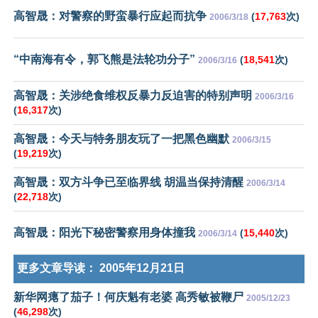
高智晟：对警察的野蛮暴行应起而抗争
(
17,763
次)
2006/3/18
“中南海有令，郭飞熊是法轮功分子”
(
18,541
次)
2006/3/16
高智晟：关涉绝食维权反暴力反迫害的特别声明
2006/3/16
(
16,317
次)
高智晟：今天与特务朋友玩了一把黑色幽默
2006/3/15
(
19,219
次)
高智晟：双方斗争已至临界线 胡温当保持清醒
2006/3/14
(
22,718
次)
高智晟：阳光下秘密警察用身体撞我
(
15,440
次)
2006/3/14
更多文章导读：
2005年12月21日
新华网瘪了茄子！何庆魁有老婆 高秀敏被鞭尸
2005/12/23
(
46,298
次)