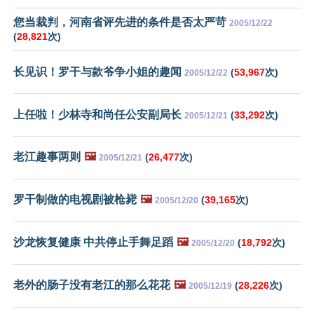
您当裁判，河南省评先进的条件是否太严苛
2005/12/22
(
28,821
次)
长见识！罗干与款爷争小姐的趣闻
(
53,967
次)
2005/12/22
上任啦！少林寺和尚任公安副局长
(
33,292
次)
2005/12/21
老江趣事两则
🖼️
(
26,477
次)
2005/12/21
罗干制做的电视剧被枪毙
🖼️
(
39,165
次)
2005/12/20
沙龙恢复健康 中共停止手舞足蹈
🖼️
(
18,792
次)
2005/12/20
老外的肠子没有老江的那么花花
🖼️
(
28,226
次)
2005/12/19