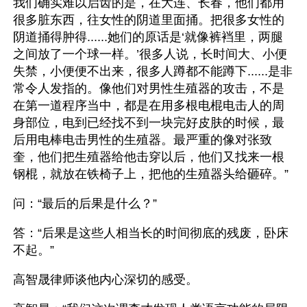
我们确实难以启齿的是，在大连、长春，他们都用
很多脏东西，往女性的阴道里面捅。把很多女性的
阴道捅得肿得......她们的原话是‘就像裤裆里，两腿
之间放了一个球一样。’很多人说，长时间大、小便
失禁，小便便不出来，很多人蹲都不能蹲下......是非
常令人发指的。像他们对男性生殖器的攻击，不是
在第一道程序当中，都是在用多根电棍电击人的周
身部位，电到已经找不到一块完好皮肤的时候，最
后用电棒电击男性的生殖器。最严重的像对张致
奎，他们把生殖器给他击穿以后，他们又找来一根
钢棍，就放在铁椅子上，把他的生殖器头给砸碎。”
问：“最后的后果是什么？”
答：“后果是这些人相当长的时间彻底的残废，卧床
不起。”
高智晟律师谈他内心深切的感受。