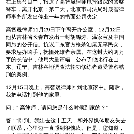
在上集节目中，报道了高智晟律师甩掉跟踪的警察
警车，离开北京；第二天，北京市司法局对晟智律
师事务所发出停业一年的书面处罚决定。
高智晟律师11月29日下午离开办公室，12月12日，
他从吉林省长春市发出一封胡锦涛、温家宝及中国
同胞的公开信。抗议广东官方枪杀汕尾无辜民众，
要求惩办凶手，抚恤死难者亲属。在这封大约两万
字的长信中，他用大量篇幅，公布了他此行在山
东、辽宁、吉林各地调查法轮功修练者遭受警察酷
刑的案例。
12月15日晚上，高智晟律师回到北京家中。随后，
我把电话打到他的家里。
问：“ 高律师，请问您是什么时候到家的？”
答：“刚到。我出去这十五天，和外界媒体朋友失去
了联系，心里边一直感到很愧疚。但是，您知道，