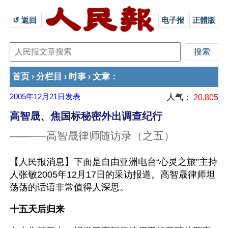
↺ 返回 
电子报
正體版
首页
分栏目
时事
文章
›
›
›
：
2005年12月21日
发表
人气：
20,805
高智晟、焦国标秘密外出调查纪行
——──高智晟律师随访录（之五）
【人民报消息】下面是自由亚洲电台“心灵之旅”主持
人张敏2005年12月17日的采访报道。高智晟律师坦
荡荡的话语非常值得人深思。
十五天后归来