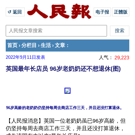
↺ 返回 
电子报
正體版
首页
分栏目
生活
文章
›
›
›
：
2022年9月11日
发表
人气：
29,223
英国最年长店员 96岁老奶奶还不想退休(图)
【人民报消息】英国一位老奶奶虽已96岁高龄，但
仍坚持每周去商店工作三天，并且还没打算退休，