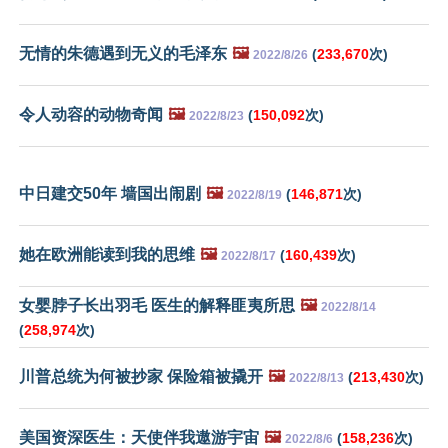
无情的朱德遇到无义的毛泽东
🖼️
(
233,670
次)
2022/8/26
令人动容的动物奇闻
🖼️
(
150,092
次)
2022/8/23
中日建交50年 墙国出闹剧
🖼️
(
146,871
次)
2022/8/19
她在欧洲能读到我的思维
🖼️
(
160,439
次)
2022/8/17
女婴脖子长出羽毛 医生的解释匪夷所思
🖼️
2022/8/14
(
258,974
次)
川普总统为何被抄家 保险箱被撬开
🖼️
(
213,430
次)
2022/8/13
美国资深医生：天使伴我遨游宇宙
🖼️
(
158,236
次)
2022/8/6