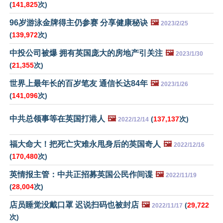
(
141,825
次)
96岁游泳金牌得主仍参赛 分享健康秘诀
🖼️
2023/2/25
(
139,972
次)
中投公司被爆 拥有英国庞大的房地产引关注
🖼️
2023/1/30
(
21,355
次)
世界上最年长的百岁笔友 通信长达84年
🖼️
2023/1/26
(
141,096
次)
中共总领事等在英国打港人
🖼️
(
137,137
次)
2022/12/14
福大命大！把死亡灾难永甩身后的英国奇人
🖼️
2022/12/16
(
170,480
次)
英情报主管：中共正招募英国公民作间谍
🖼️
2022/11/19
(
28,004
次)
店员睡觉没戴口罩 迟说扫码也被封店
🖼️
(
29,722
2022/11/17
次)