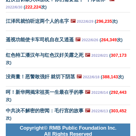
(
222,224
次)
2022/6/30
江泽民就怕听这两个人的名字
🖼️
(
296,235
次)
2022/6/29
遥视功能使卡车司机自在又逍遥
🖼️
(
264,349
次)
2022/6/26
红色特工潘汉年与红色汉奸关露之死
🖼️
(
307,173
2022/6/21
次)
没商量！恶警敢强奸 就切下阴茎
🖼️
(
388,143
次)
2022/6/18
呵！新华网揭宋祖英一生最在乎的事
🖼️
(
292,443
2022/6/14
次)
中共决不解密的密闻：毛行宫的故事
🖼️
(
303,452
2022/6/13
次)
Copyright© RMB Public Foundation Inc.
All Rights Reserved