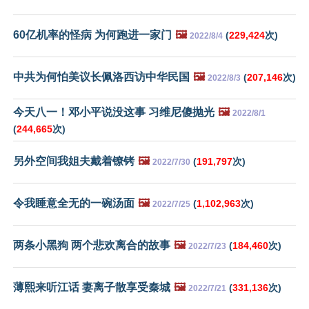
60亿机率的怪病 为何跑进一家门
🖼️
(
229,424
次)
2022/8/4
中共为何怕美议长佩洛西访中华民国
🖼️
(
207,146
次)
2022/8/3
今天八一！邓小平说没这事 习维尼傻抛光
🖼️
2022/8/1
(
244,665
次)
另外空间我姐夫戴着镣铐
🖼️
(
191,797
次)
2022/7/30
令我睡意全无的一碗汤面
🖼️
(
1,102,963
次)
2022/7/25
两条小黑狗 两个悲欢离合的故事
🖼️
(
184,460
次)
2022/7/23
薄熙来听江话 妻离子散享受秦城
🖼️
(
331,136
次)
2022/7/21