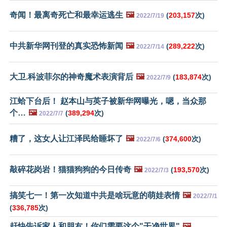
奇闻！最离奇死亡和最幸运逃生
🖼️
(
203,157
次)
2022/7/19
中共新华网刊登的真实恐怖新闻
🖼️
(
289,222
次)
2022/7/14
大卫.科波菲尔的神奇魔术表演背后
🖼️
(
183,874
次)
2022/7/9
江蛤下台后！ 赵本山与英子被新华网曝光，嗯，当众那
个…
🖼️
(
389,294
次)
2022/7/7
糟了，这女人让江泽民给睡坏了
🖼️
(
374,600
次)
2022/7/6
敲碎花岗岩！猫猫狗狗的今日传奇
🖼️
(
193,570
次)
2022/7/3
搞笑七一！第一次知道中共是啥玩意的萌娃表情
🖼️
2022/7/1
(
336,785
次)
赶快告诉家人和朋友！你们需要这个"干净世界"
🖼️