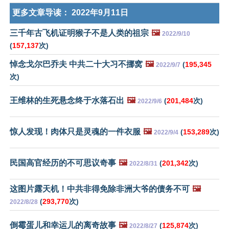
更多文章导读：
2022年9月11日
三千年古飞机证明猴子不是人类的祖宗
🖼️
2022/9/10
(
157,137
次)
悼念戈尔巴乔夫 中共二十大习不挪窝
🖼️
(
195,345
2022/9/7
次)
王维林的生死悬念终于水落石出
🖼️
(
201,484
次)
2022/9/6
惊人发现！肉体只是灵魂的一件衣服
🖼️
(
153,289
次)
2022/9/4
民国高官经历的不可思议奇事
🖼️
(
201,342
次)
2022/8/31
这图片露天机！中共非得免除非洲大爷的债务不可
🖼️
(
293,770
次)
2022/8/28
倒霉蛋儿和幸运儿的离奇故事
🖼️
(
125,874
次)
2022/8/27