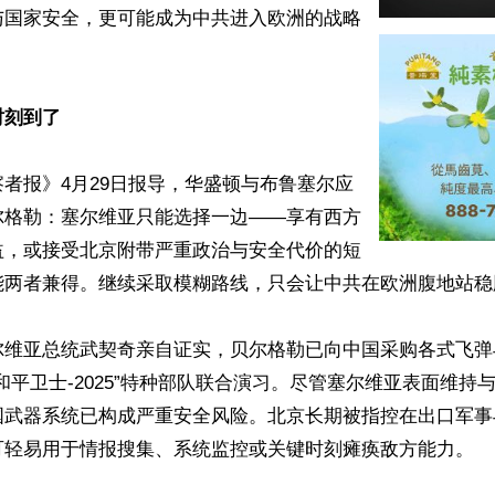
与国家安全，更可能成为中共进入欧洲的战略
刻到了 
者报》4月29日报导，华盛顿与布鲁塞尔应
尔格勒：塞尔维亚只能选择一边——享有西方
益，或接受北京附带严重政治与安全代价的短
能两者兼得。继续采取模糊路线，只会让中共在欧洲腹地站稳脚
尔维亚总统武契奇亲自证实，贝尔格勒已向中国采购各式飞弹
和平卫士-2025”特种部队联合演习。尽管塞尔维亚表面维持
国武器系统已构成严重安全风险。北京长期被指控在出口军事
可轻易用于情报搜集、系统监控或关键时刻瘫痪敌方能力。
