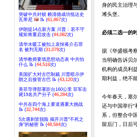
身的民主治理
滩头堡。 

突破中共封锁 赖清德成功抵达史
瓦蒂尼
🖼️
📝 (
61,867
次)
伊朗提14点新方案 川普：若不守
必须二选一的时
规矩将重启攻击 (
44,082
次)
清华水暖工被扣上哀悼蒋介石罪
名 被判无期 (
31,078
次)
据《华盛顿考察
清华教师要填思想动态表 中共怕
当明确告诉贝
什么 📝 (
44,518
次)
机构的成员利
美国扩大对古巴制裁 川普暗示伊
期利益，绝不
朗之后接管古巴 📝 (
43,120
次)
美菲导弹部署距台160公里 菲军击
毙19名共产分子 (
46,284
次)
今年春天，塞
中共在四个海上要道遇重大挑战
还与中国举行“
📝 (
32,744
次)
系，但整合中
5次遇刺皆脱险 揭开川普“不死之
留后门，日后
身”的秘密 📝 (
48,584
次)