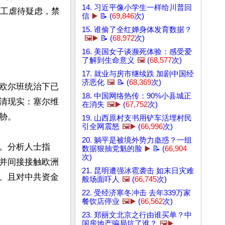
14. 习近平像小学生一样给川普回
劳工虐待疑虑，禁
信
▶️
📝 (
69,846
次)
15. 谁偷了全红婵身体发育数据？
🖼️▶️
📝 (
68,972
次)
16. 美国女子谈濒死体验：感受爱
了解到生命意义
🖼️
(
68,577
次)
17. 就业与房市继续跌 加剧中国经
济恶化
🖼️
📝 (
68,369
次)
欧尔班统治下已
18. 中国网络热传：90%小县城正
清现实：塞尔维
在消失
🖼️▶️
(
67,752
次)
。

19. 山西原村支书用铲车活埋村民
引全网震怒
🖼️▶️
(
66,996
次)
20. 躺平是被境外势力蛊惑？一组
。分析人士指
数据狠抽党魁的脸
▶️
📝 (
66,904
次)
并间接接触欧洲
21. 昆明遭强冰雹袭击 如末日灾难
、且对中共资金
般场面吓人
🖼️
(
66,745
次)
22. 受经济寒冬冲击 去年339万家
餐饮店停业
🖼️▶️
(
66,562
次)
23. 郑丽文北京之行由谁买单？中
国房地产骗局坑了谁？
🖼️▶️