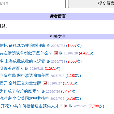
读者留言
反馈。
相关文章
信托 征税20%并追缴旧账
📝
(
1,067
次)
2026/7/28
共在伊朗战争都做了些什么？
🖼️
📝
(
4,425
次)
2026/7/28
多 上海成批成批的人退党
📝
(
2,659
次)
2026/7/28
研菁英逾百人
📝
(
1,269
次)
2026/7/28
巨资布局 网络渗透遍布美国
(
1,183
次)
2026/7/28
揭开 全球正义力量觉醒
🖼️
(
3,536
次)
2026/7/27
为何成了灾难的魔咒？
📝
(
5,474
次)
2026/7/26
流泄密 坐实美国对中共指控
(
5,758
次)
2026/7/26
外开花”中共如何批量逼走顶尖人才？
▶️
📝
(
7,788
次)
2026/7/26