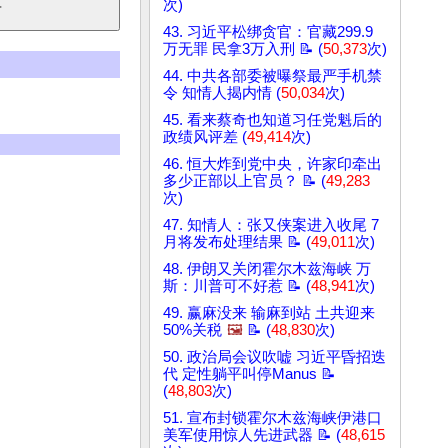
次)
43. 习近平松绑贪官：官藏299.9
万无罪 民拿3万入刑 📝 (
50,373
次)
44. 中共各部委被曝祭最严手机禁
令 知情人揭内情 (
50,034
次)
45. 看来蔡奇也知道习任党魁后的
政绩风评差 (
49,414
次)
46. 恒大炸到党中央，许家印牵出
多少正部以上官员？ 📝 (
49,283
次)
47. 知情人：张又侠案进入收尾 7
月将发布处理结果 📝 (
49,011
次)
48. 伊朗又关闭霍尔木兹海峡 万
斯：川普可不好惹 📝 (
48,941
次)
49. 赢麻没来 输麻到站 土共迎来
50%关税
🖼️
📝 (
48,830
次)
50. 政治局会议吹嘘 习近平昏招迭
代 定性躺平叫停Manus 📝
(
48,803
次)
51. 宣布封锁霍尔木兹海峡伊港口
美军使用惊人先进武器 📝 (
48,615