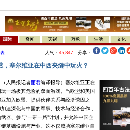
国际
奇闻
灾祸
万象
生活
文化
人气：
45,847
分享：
发表
透，塞尔维亚在中西夹缝中玩火？
】（人民报记者
丽君
编译报导）塞尔维亚正在
间玩一场极其危险的双面游戏。当欧盟和美国
维亚加入欧盟、提供伙伴关系与经济诱因之
却加速深化与中国的军事、技术与经济合作，
武器、参与“一带一路”计划，并允许中国企
关键基础设施与产业。这不仅威胁塞尔维亚自