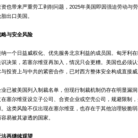
资也带来严重劳工剥削问题，2025年美国即因强迫劳动与
胎出口美国。

略与安全风险 
接纳一个日益威权化、优先服务北京利益的成员国。匈牙利在
共识决策，若塞尔维亚再加入，情况只会更糟。美国也必须认
术与投资上与中共的紧密合作，已对西方整体安全构成直接威胁
企业已被美国列入制裁名单，但现行制裁机制仍存在明显漏洞
过在塞尔维亚设立子公司、合资企业或空壳公司，规避限制，
源。这类风险不仅出现在塞尔维亚，也存在于其他治理较脆弱
容易被其渗透的国家。

无法再继续观望