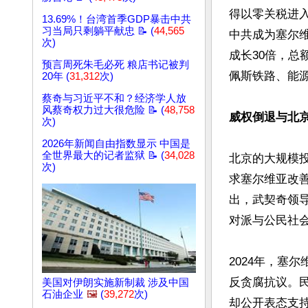
得以零关税进入
13.69%！台湾首季GDP暴击中共
习当局只剩躺平献忠 📝 (
44,565
中共成为塞尔维
次)
成长30倍，总
预言周死朱毛必死 粮店书记被判
佩斯铁路、能
20年 (
31,312
次)
蔡奇与习近平不和？经济学人放
风蔡奇权力过大很危险 📝 (
48,758
威权倒退与北京
次)
2026年新闻自由指数显示 中国是
全世界最大的记者监狱 📝 (
34,028
北京的大规模
次)
求塞尔维亚改
出，武契奇领
对派与公民社会。
2024年，塞
反贪腐抗议。
美国对伊朗实施新制裁 涉及中国
石油企业
🖼️
(
39,272
次)
却公开表态支