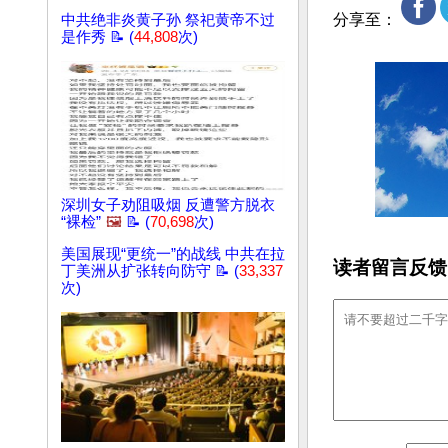
分享至：
中共绝非炎黄子孙 祭祀黄帝不过
是作秀 📝 (
44,808
次)
深圳女子劝阻吸烟 反遭警方脱衣
“裸检”
🖼️
📝 (
70,698
次)
美国展现“更统一”的战线 中共在拉
读者留言反馈
丁美洲从扩张转向防守 📝 (
33,337
次)