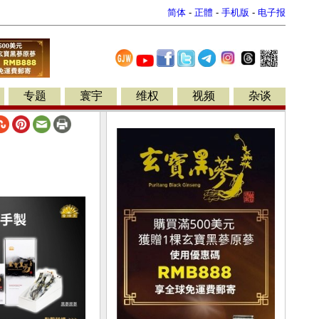
简体
-
正體
-
手机版
-
电子报
专题
寰宇
维权
视频
杂谈