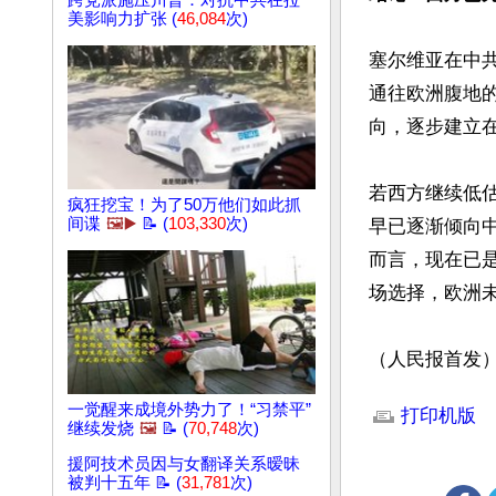
跨党派施压川普：对抗中共在拉
美影响力扩张 (
46,084
次)
塞尔维亚在中
通往欧洲腹地
向，逐步建立在
若西方继续低
疯狂挖宝！为了50万他们如此抓
间谍
🖼️▶️
📝 (
103,330
次)
早已逐渐倾向
而言，现在已
场选择，欧洲未
（人民报首发
文章网址: http://w
一觉醒来成境外势力了！“习禁平”
打印机版
继续发烧
🖼️
📝 (
70,748
次)
援阿技术员因与女翻译关系暧昧
被判十五年 📝 (
31,781
次)