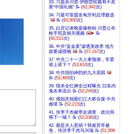
33. 习耍弄川普 伊朗货轮载有不友
善“中国礼物” 📝 (
62,942
次)
34. 习最可靠盟友匈牙利总理败选
🖼️
📝 (
60,900
次)
35. 白宫记者晚宴爆枪响 川普公布
枪手照及相关视频
🖼️▶️
📝
(
60,511
次)
36. 中共“蓝金黄”渗透美政界 地方
政要成猎物
🖼️
📝 (
57,167
次)
37. 中共二十一大人事预测，常委
谁上谁下？ (
53,610
次)
38. 中共惧怕神韵的九大原因
🖼️
📝 (
52,469
次)
39. 猎杀全红婵全过程曝光 22名内
鬼名单流出 📝 (
52,249
次)
40. 俄朝庆祝图们江大桥合拢 中共
难堪 📝 (
52,219
次)
41. 传李干杰被带走调查 政治局
再下一城？ 📝 (
52,036
次)
42. 都是夫人惹祸？韩俊异常被
免，传涉李干杰马兴瑞 📝 (
51,906