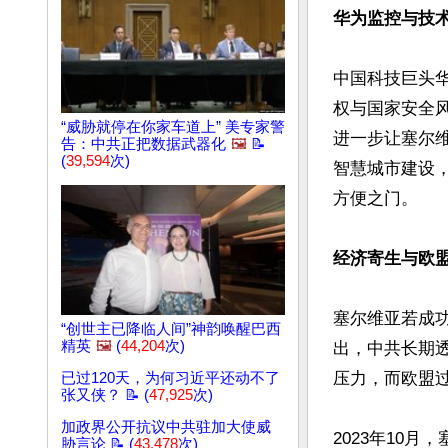
华为监控与技术
中国科技巨头
权与国家安全
“威胁就停在你家车道上” 美专家警
进一步让塞尔
告：中共正把数据武器化
🖼️
📝
(
39,594
次)
智慧城市建设
方便之门。

经济寄生与欧盟
塞尔维亚若成
“创世主已降临人间”神韵唤醒巴西
精英
🖼️
(
44,204
次)
出，中共长期
压力，而欧盟过
已过120天，为何习近平还动不了
张又侠？ 📝 (
47,925
次)
加政界公开抗议中共驻加大使威
2023年10
胁言论 📝 (
43,478
次)