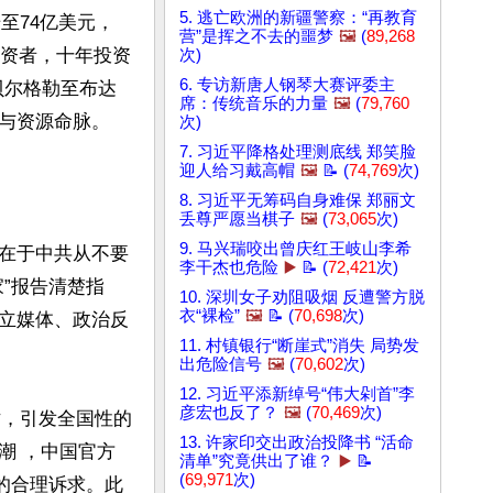
5. 逃亡欧洲的新疆警察：“再教育
至74亿美元，
营”是挥之不去的噩梦
🖼️
(
89,268
投资者，十年投资
次)
6. 专访新唐人钢琴大赛评委主
贝尔格勒至布达
席：传统音乐的力量
🖼️
(
79,760
与资源命脉。

次)
7. 习近平降格处理测底线 郑笑脸
迎人给习戴高帽
🖼️
📝 (
74,769
次)
8. 习近平无筹码自身难保 郑丽文
丢尊严愿当棋子
🖼️
(
73,065
次)
9. 马兴瑞咬出曾庆红王岐山李希
在于中共从不要
李干杰也危险
▶️
📝 (
72,421
次)
”报告清楚指
10. 深圳女子劝阻吸烟 反遭警方脱
衣“裸检”
🖼️
📝 (
70,698
次)
立媒体、政治反
11. 村镇银行“断崖式”消失 局势发
出危险信号
🖼️
(
70,602
次)
12. 习近平添新绰号“伟大剁首”李
彦宏也反了？
🖼️
(
70,469
次)
亡，引发全国性的
13. 许家印交出政治投降书 “活命
潮 ，中国官方
清单”究竟供出了谁？
▶️
📝
(
69,971
次)
的合理诉求。此