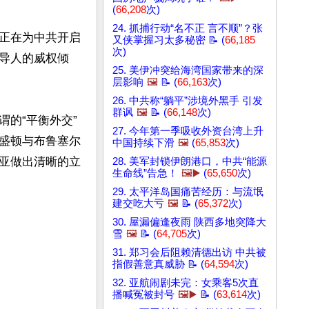
(
66,208
次)
24. 抓捕行动“名不正 言不顺”？张
正在为中共开启
又侠掌握习太多秘密 📝 (
66,185
次)
导人的威权倾
25. 美伊冲突给海湾国家带来的深
层影响
🖼️
📝 (
66,163
次)
26. 中共称“躺平”涉境外黑手 引发
群讽
🖼️
📝 (
66,148
次)
的“平衡外交”
27. 今年第一季吸收外资台湾上升
盛顿与布鲁塞尔
中国持续下滑
🖼️
(
65,853
次)
亚做出清晰的立
28. 美军封锁伊朗港口，中共“能源
生命线”告急！
🖼️▶️
(
65,650
次)
29. 太平洋岛国痛苦经历：与流氓
建交吃大亏
🖼️
📝 (
65,372
次)
30. 屋漏偏逢夜雨 陕西多地突降大
雪
🖼️
📝 (
64,705
次)
31. 郑习会后阻赖清德出访 中共被
指假善意真威胁 📝 (
64,594
次)
32. 亚航闹剧未完：女乘客5次直
播喊冤被封号
🖼️▶️
📝 (
63,614
次)