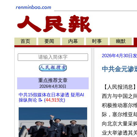
首页
要闻
内幕
时事
幽默
2026年4月30日
中共金元渗
重点推荐文章
2026年4月30日
【人民报消息
中共15假媒体在日本渗透 疑用AI
西方与中国之
操纵舆论 📝 (
44,919
次)
积极推动塞尔
际，塞尔维亚
向北京大量采购
业大举渗透其