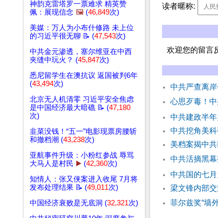
神韵克雷塔罗一票难求 精英赞
读者暱称:
佩：展现信念
🖼️
(
46,849
次)
美媒：万人为小布什修路 未上位
的习近平很无聊 📝 (
47,543
次)
欢迎您的留言
中共金元渗透，塞尔维亚在中西
夹缝中玩火？ (
45,847
次)
悉尼留学生在澳抗议 返国被判6年
(
43,494
次)
中共严查离岸
北京无人机清零 习近平安全焦虑
心思歹毒！中
是中国经济最大暗礁 📝 (
47,180
次)
中共建政半年
中共挖角美科
韭菜没钱！“五一”电影现票房腰斩
和撤档潮 (
43,238
次)
美档案揭中共
亚航事件升级：小粉红参战 辱骂
中共活摘黑幕
大马人是村民
▶️
(
42,360
次)
中共国的七月
知情人：张又侠案进入收尾 7月将
发布处理结果 📝 (
49,011
次)
梁文锋内部交
菲尔兹奖“墙
中国经济衰败是无底洞 (
32,321
次)