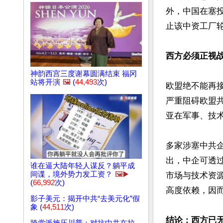
外，中国在塞投
止该中资工厂轮
西方必须正视战
神韵西宫三度谢幕圆满结束 福冈
站将开演
🖼️
(
44,493
次)
欧盟绝不能再
严重阻碍欧盟
亚在军事、技
多家涉塞中共
出，中企可透
谁在逼大陆年轻人谋反？躺平成
间谍，境外势力发工资？
🖼️▶️
市场与技术资
(
66,992
次)
高度依赖，因而
影子美元：揭开中共“去美元化”假
象 (
44,511
次)
结论：西方已