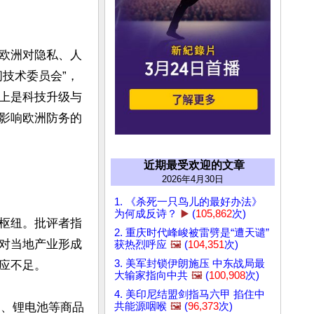
欧洲对隐私、人
技术委员会”，
上是科技升级与
影响欧洲防务的
近期最受欢迎的文章
2026年4月30日
1. 《杀死一只鸟儿的最好办法》
为何成反诗？
▶️
(
105,862
次)
枢纽。批评者指
2. 重庆时代峰峻被雷劈是“遭天谴”
对当地产业形成
获热烈呼应
🖼️
(
104,351
次)
3. 美军封锁伊朗施压 中东战局最
足。  

大输家指向中共
🖼️
(
100,908
次)
4. 美印尼结盟剑指马六甲 掐住中
品、锂电池等商品
共能源咽喉
🖼️
(
96,373
次)