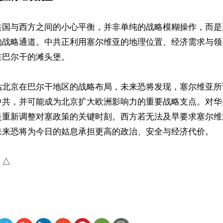
共国与西方之间的小心平衡，并非单纯的战略模糊操作，而是
的战略通道。中共正利用塞尔维亚的地理位置、经济需求与领
巴尔干的滩头堡。

估北京在巴尔干地区的战略布局，未来恐将发现，塞尔维亚所谓
中共，并可能成为北京扩大欧洲影响力的重要战略支点。对华
是重新调整对塞政策的关键时刻。西方若无法及早要求塞尔维
来恐将为今日的姑息承担更高的政治、安全与经济代价。 

）△
ww.renminbao.com/rmb/articles/2026/5/1/95057.html