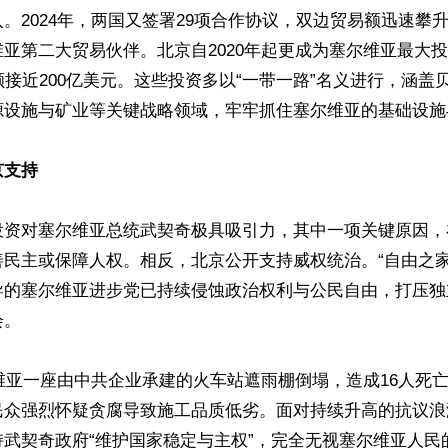
。2024年，两国又签署29项合作协议，双边贸易额迅速攀升
亚第二大贸易伙伴。北京自2020年起更成为塞尔维亚最大
额接近200亿美元。这些投资多以“一带一路”名义进行，涵盖
源设施与矿业等关键战略领域，牢牢抓住塞尔维亚的基础设施
支持  
投资对塞尔维亚总统武契奇极具吸引力，其中一项关键原因，
善民主或保障人权。相反，北京公开支持威权统治。“自由之家
导的塞尔维亚进步党已持续侵蚀政治权利与公民自由，打压独
 

尔维亚一座由中共企业承建的火车站遮雨棚倒塌，造成16人死
民众强烈怀疑贪腐导致施工品质低劣。面对持续升高的抗议浪
持武契奇政府“维护国家稳定与主权”，完全无视塞尔维亚人民