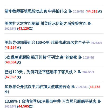
清华教师要填思想动态表 中共怕什么 📝
(
44,518
次)
2026/5/3
美国扩大对古巴制裁 川普暗示伊朗之后接管古巴 📝
(
43,120
次)
2026/5/3
美菲导弹部署距台160公里 菲军击毙19名共产分子
2026/5/3
(
46,284
次)
5次遇刺皆脱险 揭开川普“不死之身”的秘密 📝
2026/5/3
(
48,584
次)
已过120天，为何习近平还动不了张又侠？ 📝
2026/5/3
(
47,925
次)
加政界公开抗议中共驻加大使威胁言论 📝
(
43,478
2026/5/3
次)
13.69%！台湾首季GDP暴击中共 习当局只剩躺平献忠 📝
(
44,565
次)
2026/5/3