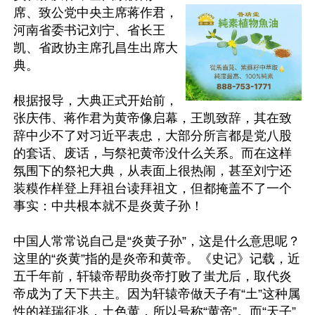
席、致公党中央主席蒋作君，
河南省委书记刘宁、省长王
凯、省政协主席孔昌生出席大
典。

根据报导，大典正式开始前，
张庆伟、蒋作君为黄帝像启幕，王凯致辞，其在致
辞中少不了对习近平表忠，大部分所言都是党八股
的套话、废话，与祭祀黄帝没什么关系。而在这样
氛围下的祭祀大典，从表面上很热闹，甚至刘宁还
装糢作样登上拜祖台读拜祖文，但都掩盖不了一个
事实：中共根本就不是炎黄子孙！

中国人常常说自己是“炎黄子孙”，这是什么意思呢？
这里的“炎黄”指的是炎帝和黄帝。《史记》记载，近
五千年前，轩辕帝帮助炎帝打败了蚩尤后，取代炎
帝成为了天下共主。因为轩辕帝做天子有“土”这种属
性的祥瑞征兆，土色黄，所以号称“黄帝”。而“天子”