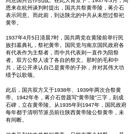
同意国共合作抗战。在此大背景下，1937年3月，周
恩来在杭州谈判时提出，国共共祭黄帝陵，蒋介石
表示同意。而此前，到达陕北的中共从未想过祭祀
黄帝。

1937年4月5日清晨7时，国共两党在黄陵前举行民
族扫墓典礼，祭祀黄帝。国民党与南京国民政府各
有代表作为主祭者，而中共代表则一直作为陪祭
者。双方公祭人读了各自的祭文。那时的毛和中
共，还公开承认自己是黄帝的子孙，并对其伟大功
绩予以歌颂。

此后，国共双方又于1938年、1939年两次合祭黄
帝。1942年冬，蒋介石曾题写“黄帝陵”三字，刻成
石碑，立在黄帝陵。从1935年到1947年，国民政府
每年都于清明节派员前往陕西黄帝陵公祭黄帝，未
有间断。
