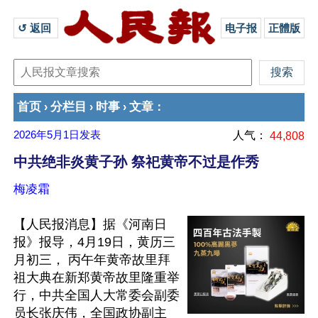
↺ 返回 
电子报
正體版
首页
分栏目
时事
文章
›
›
›
：
2026年5月1日
发表
人气：
44,808
中共绝非炎黄子孙 祭祀黄帝不过是作秀
梅凌霜
【人民报消息】据《河南日
报》报导，4月19日，黄历三
月初三， 丙午年黄帝故里拜
祖大典在新郑黄帝故里隆重举
行，中共全国人大常委会副委
员长张庆伟，全国政协副主