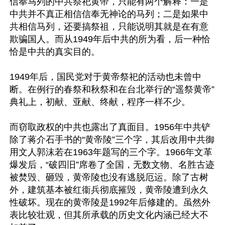
信奉马列的中共祭祀黄帝，只能有两个解释：一是
中共并不真正相信信奉无神论的马列；二是如果中
共相信马列，还要搞祭祖，只能说明其就是在有意
欺骗国人。而从1949年后中共的所为看，后一种恰
恰是中共的真实目的。

1949年后，国民党对于黄帝祭祀的活动也未曾中
断。在例行的春祭和秋祭和在台北举行的“遥祭黄帝”
典礼上，初献、亚献、终献，程序一样不少。

而窃取政权的中共也露出了真面目。1956年中共铲
除了蒋介石手书的“黄帝陵”三个字，其后改用中共御
用文人郭沫若在1963年题写的三个字。1966年文革
爆发后，“破四旧”席卷了全国，无数文物、名胜古迹
被焚毁、砸毁，黄帝陵也没有逃脱厄运。除了古树
外，建筑基本被红衞兵彻底摧毁，黄帝陵遭到永久
性破坏。现在的黄帝陵是1992年后修建的。虽然外
表比较壮观，但其所承载的历史文化内涵已经大不