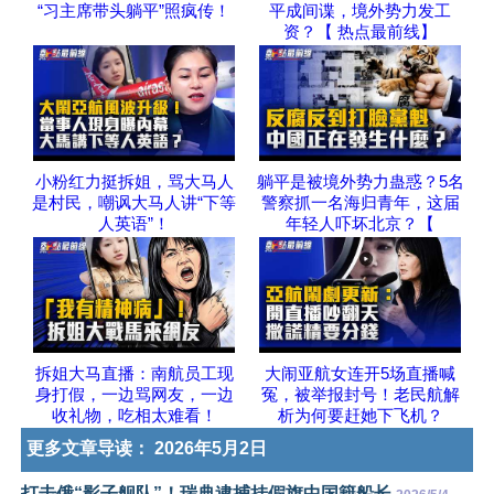
“习主席带头躺平”照疯传！
平成间谍，境外势力发工
资？【 热点最前线】
小粉红力挺拆姐，骂大马人
躺平是被境外势力蛊惑？5名
是村民，嘲讽大马人讲“下等
警察抓一名海归青年，这届
人英语”！
年轻人吓坏北京？【
拆姐大马直播：南航员工现
大闹亚航女连开5场直播喊
身打假，一边骂网友，一边
冤，被举报封号！老民航解
收礼物，吃相太难看！
析为何要赶她下飞机？
更多文章导读：
2026年5月2日
打击俄“影子舰队”！瑞典逮捕挂假旗中国籍船长