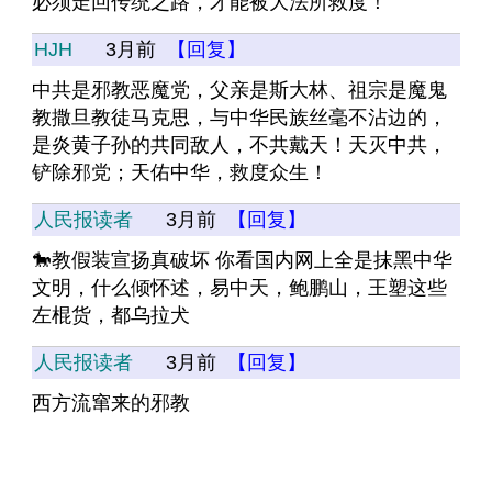
必须走回传统之路，才能被大法所救度！
HJH
3月前
【回复】
中共是邪教恶魔党，父亲是斯大林、祖宗是魔鬼
教撒旦教徒马克思，与中华民族丝毫不沾边的，
是炎黄子孙的共同敌人，不共戴天！天灭中共，
铲除邪党；天佑中华，救度众生！
人民报读者
3月前
【回复】
🐎教假装宣扬真破坏 你看国内网上全是抹黑中华
文明，什么倾怀述，易中天，鲍鹏山，王塑这些
左棍货，都乌拉犬
人民报读者
3月前
【回复】
西方流窜来的邪教