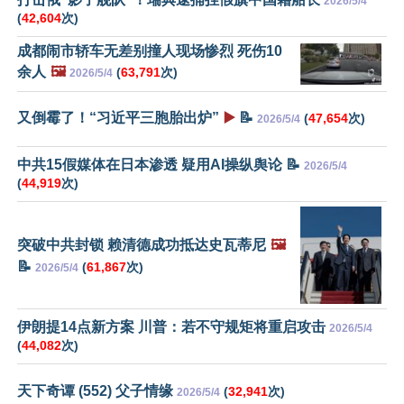
2026/5/4
(
42,604
次)
成都闹市轿车无差别撞人现场惨烈 死伤10
余人
🖼️
(
63,791
次)
2026/5/4
又倒霉了！“习近平三胞胎出炉”
▶️
📝
(
47,654
次)
2026/5/4
中共15假媒体在日本渗透 疑用AI操纵舆论 📝
2026/5/4
(
44,919
次)
突破中共封锁 赖清德成功抵达史瓦蒂尼
🖼️
📝
(
61,867
次)
2026/5/4
伊朗提14点新方案 川普：若不守规矩将重启攻击
2026/5/4
(
44,082
次)
天下奇谭 (552) 父子情缘
(
32,941
次)
2026/5/4