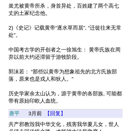
蚩尤被黄帝所杀，身首异处，百姓建了两个高七
丈的土冢纪念他。
2)《史记》记载黄帝“逐水草而居”, “迁徙往来无常
处”。
中国考古学的开创者之一徐旭生： 黄帝氏族在周
弃以前大约还滞留于游牧阶段。
郭沫若： “那些以黄帝为想象祖先的北方氏族部
落，原来也是戎人和狄人。”
历史学家余太山认为，源于黄帝的各部族, 可能都
带有原始印欧人血统。
唐平
3月前
【回复】
共产邪教毁我中华文化，残害我华夏儿女，世人