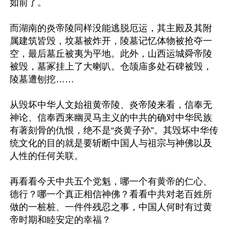
如前了。

而湖南的炎帝陵同样没能逃脱厄运，其主殿及其附
属建筑皆毁，坟墓被炸开，陵墓记忆体物被抢夺一
空，最后墓丘被夷为平地。此外，山西运城舜帝陵
被毁，墓冢挂上了大喇叭。仓颉庙多处石碑被毁，
陵墓遭刨挖……

从毁坏中华人文始祖黄帝陵、炎帝陵来看，信奉无
神论、信奉西来幽灵马主义的中共的确对中华民族
有著刻骨的仇恨，绝不是“炎黄子孙”。其毁坏中华传
统文化的目的就是要斩断中国人与祖宗与神佛以及
人性的任何关联。

再看看今天中共五个党魁，哪一个有黄帝的仁心、
德行？哪一个真正相信神佛？看看中共对老百姓所
做的一桩桩、一件件残忍之事，中国人何时有过黄
帝时期和睦安定的幸福？
