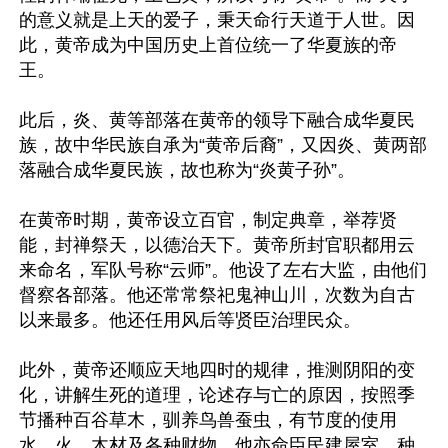
的意义就是上天的爱子，秉天命行天道于人世。因
此，黄帝成为中国历史上首位统一了华夏族的帝
王。

此后，炎、黄等部落在黄帝的领导下融合成华夏民
族，故中华民族自承为“黄帝后裔”，又因炎、黄两部
落融合成华夏民族，故也称为“炎黄子孙”。

在黄帝时期，黄帝设立百官，制定典章，举荐贤
能，封禅祭天，以德治天下。黄帝所封官职都用云
来命名，军队号称“云师”。他设了左右大监，由他们
督察各部落。他还常常祭祀鬼神山川，次数为自古
以来最多。他还任用风后等贤臣治理民众。

此外，黄帝还顺应天地四时的规律，推测阴阳的变
化，讲解生死的道理，论述存与亡的原因，按照季
节播种百谷草木，驯养鸟兽蚕虫，有节度的使用
水、火、木材及各种财物。他亦命臣民建屋室、种