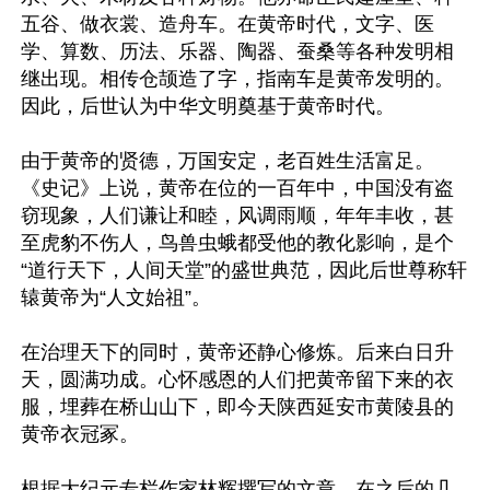
五谷、做衣裳、造舟车。在黄帝时代，文字、医
学、算数、历法、乐器、陶器、蚕桑等各种发明相
继出现。相传仓颉造了字，指南车是黄帝发明的。
因此，后世认为中华文明奠基于黄帝时代。

由于黄帝的贤德，万国安定，老百姓生活富足。
《史记》上说，黄帝在位的一百年中，中国没有盗
窃现象，人们谦让和睦，风调雨顺，年年丰收，甚
至虎豹不伤人，鸟兽虫蛾都受他的教化影响，是个
“道行天下，人间天堂”的盛世典范，因此后世尊称轩
辕黄帝为“人文始祖”。

在治理天下的同时，黄帝还静心修炼。后来白日升
天，圆满功成。心怀感恩的人们把黄帝留下来的衣
服，埋葬在桥山山下，即今天陕西延安市黄陵县的
黄帝衣冠冢。

根据大纪元专栏作家林辉撰写的文章，在之后的几