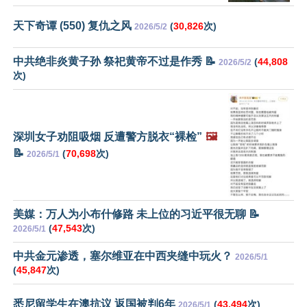
天下奇谭 (550) 复仇之风
(
30,826
次)
2026/5/2
中共绝非炎黄子孙 祭祀黄帝不过是作秀 📝
(
44,808
2026/5/2
次)
深圳女子劝阻吸烟 反遭警方脱衣“裸检”
🖼️
📝
(
70,698
次)
2026/5/1
美媒：万人为小布什修路 未上位的习近平很无聊 📝
(
47,543
次)
2026/5/1
中共金元渗透，塞尔维亚在中西夹缝中玩火？
2026/5/1
(
45,847
次)
悉尼留学生在澳抗议 返国被判6年
(
43,494
次)
2026/5/1