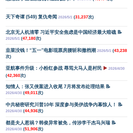
天下奇谭 (549) 复仇奇闻
(
31,237
次)
2026/5/1
北京无人机清零 习近平安全焦虑是中国经济最大暗礁 📝
(
47,180
次)
2026/5/1
韭菜没钱！“五一”电影现票房腰斩和撤档潮
(
43,238
2026/5/1
次)
亚航事件升级：小粉红参战 辱骂大马人是村民
▶️
2026/4/30
(
42,360
次)
知情人：张又侠案进入收尾 7月将发布处理结果 📝
(
49,011
次)
2026/4/30
中共秘密研究川普10年 深度参与美伊战争内幕惊人！ 📝
(
44,936
次)
2026/4/30
都是夫人惹祸？韩俊异常被免，传涉李干杰马兴瑞 📝
(
51,906
次)
2026/4/30