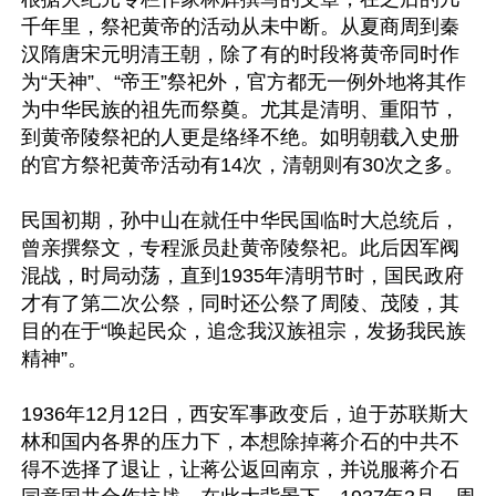
千年里，祭祀黄帝的活动从未中断。从夏商周到秦
汉隋唐宋元明清王朝，除了有的时段将黄帝同时作
为“天神”、“帝王”祭祀外，官方都无一例外地将其作
为中华民族的祖先而祭奠。尤其是清明、重阳节，
到黄帝陵祭祀的人更是络绎不绝。如明朝载入史册
的官方祭祀黄帝活动有14次，清朝则有30次之多。

民国初期，孙中山在就任中华民国临时大总统后，
曾亲撰祭文，专程派员赴黄帝陵祭祀。此后因军阀
混战，时局动荡，直到1935年清明节时，国民政府
才有了第二次公祭，同时还公祭了周陵、茂陵，其
目的在于“唤起民众，追念我汉族祖宗，发扬我民族
精神”。

1936年12月12日，西安军事政变后，迫于苏联斯大
林和国内各界的压力下，本想除掉蒋介石的中共不
得不选择了退让，让蒋公返回南京，并说服蒋介石