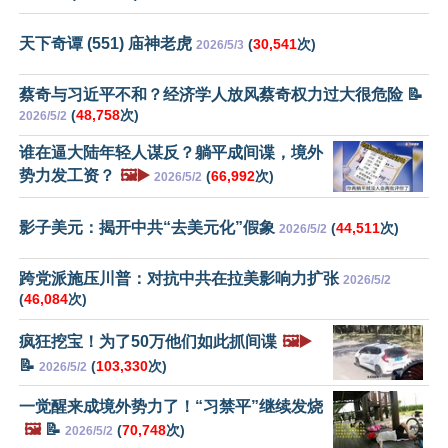
天下奇谭 (551) 庙神老虎
(
30,541
次)
2026/5/3
蔡奇与习近平不和？经济学人放风蔡奇权力过大很危险 📝
(
48,758
次)
2026/5/2
谁在逼大陆年轻人谋反？躺平成间谍，境外
势力发工资？
🖼️▶️
(
66,992
次)
2026/5/2
影子美元：揭开中共“去美元化”假象
(
44,511
次)
2026/5/2
跨党派施压川普：对抗中共在拉美影响力扩张
2026/5/2
(
46,084
次)
疯狂挖宝！为了50万他们如此抓间谍
🖼️▶️
📝
(
103,330
次)
2026/5/2
一觉醒来成境外势力了！“习禁平”继续发烧
🖼️
📝
(
70,748
次)
2026/5/2