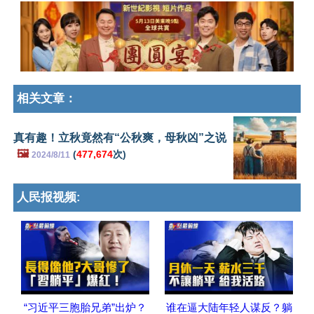
相关文章：
真有趣！立秋竟然有“公秋爽，母秋凶”之说
🖼️
(
477,674
次)
2024/8/11
人民报视频:
“习近平三胞胎兄弟”出炉？
谁在逼大陆年轻人谋反？躺