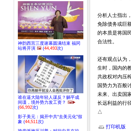
分析人士指出
免除债务或巨
的本质是将国
合法性。

神韵西宫三度谢幕圆满结束 福冈
站将开演
🖼️
(
44,493
次)
还有观点认为
生时，国内的
共政权对内压
国势力为百般
未来、出卖国
谁在逼大陆年轻人谋反？躺平成
间谍，境外势力发工资？
🖼️▶️
长远利益的行径
(
66,992
次)
△
影子美元：揭开中共“去美元化”假
文章网址: http://w
象 (
44,511
次)
打印机版