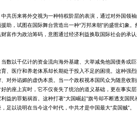
，中共历来将外交视为一种特权阶层的表演，通过对外国领袖
额援助，试图在国际舞台营造出一种“万邦来朝”的盛世幻象。
民财富作为政治筹码，意图通过经济利益换取国际社会的承认
，当数以千亿计的资金流向海外基建、大举减免他国债务或巨
教育、医疗和养老体系却长期处于投入不足的困境。这种强烈
榨、对外谄媚的虚伪本质。当一个政权视本国民众为随意收割
讨好的座上宾时，它不仅丧失了统治的道义基础，更在事实层
家利益的罪魁祸首。这种打著“大国崛起”旗号却不断透支国民
，足以说明在当今这个时代，中共才是中国最大“卖国贼”。

ww.renminbao.com/rmb/articles/2026/5/1/95062.html