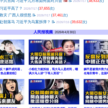
中共丑闻 习近平九月将如何面对川普
🖼️
📝
(
38,433
次)
2026/7/17
习近平高了？
(
37,655
次)
2026/7/17
救灾 广西人很愤怒
📝
(
37,461
次)
2026/7/17
赴朝落马 习近平为马案拆弹？
📝
(
39,632
次)
2026/7/16
人民报视频
2026年4月30日
反？躺平成间谍，
小粉红力挺拆姐，骂大马人是村民，嘲
躺平是被境外势力
 热点最前线】
讽大马人讲“下等人英语”！
名海归青年，这届