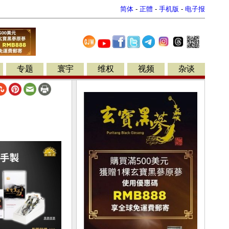
简体
-
正體
-
手机版
-
电子报
专题
寰宇
维权
视频
杂谈