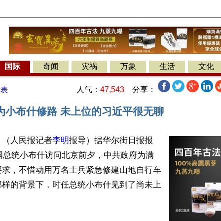
国际
奇闻
灾祸
万象
生活
文化
人气：
47,543
分享：
发表
为小布什修路 未上位的习近平很无聊
】（人民报记者
李明
报导）据华尔街日报报
美国总统小布什访问北京前夕，中共政府为满
要求，不惜动用万名士兵紧急修建山地自行车
那样的背景下，时任总统小布什见到了尚未上