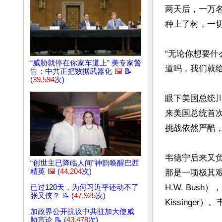
两天后，一万
种上了树，一切
“无论你想要什
“威胁就停在你家车道上” 美专家警
道吗，我们就给
告：中共正把数据武器化
🖼️
📝
(
39,594
次)
眼下美国总统川
来美国总统首
挑战依然严酷，
韦德宁后来又负
“创世主已降临人间”神韵唤醒巴西
精英
🖼️
(
44,204
次)
那是一项极其艰
H.W. Bus
已过120天，为何习近平还动不了
张又侠？ 📝 (
47,925
次)
Kissinge
加政界公开抗议中共驻加大使威
胁言论 📝 (
43,478
次)