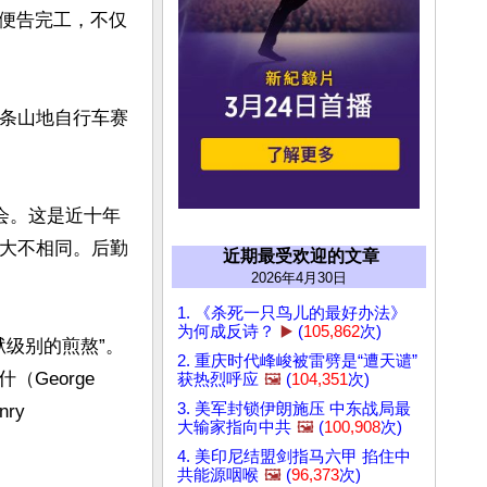
便告完工，不仅
一条山地自行车赛
会。这是近十年
已大不相同。后勤
近期最受欢迎的文章
2026年4月30日
1. 《杀死一只鸟儿的最好办法》
为何成反诗？
▶️
(
105,862
次)
狱级别的煎熬”。
2. 重庆时代峰峻被雷劈是“遭天谴”
eorge 
获热烈呼应
🖼️
(
104,351
次)
3. 美军封锁伊朗施压 中东战局最
y 
大输家指向中共
🖼️
(
100,908
次)
4. 美印尼结盟剑指马六甲 掐住中
共能源咽喉
🖼️
(
96,373
次)