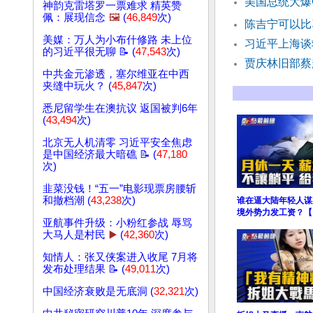
美国总统大爆
神韵克雷塔罗一票难求 精英赞
佩：展现信念
🖼️
(
46,849
次)
陈吉宁可以比
美媒：万人为小布什修路 未上位
习近平上海谈
的习近平很无聊 📝 (
47,543
次)
贾庆林旧部蔡
中共金元渗透，塞尔维亚在中西
夹缝中玩火？ (
45,847
次)
悉尼留学生在澳抗议 返国被判6年
(
43,494
次)
北京无人机清零 习近平安全焦虑
是中国经济最大暗礁 📝 (
47,180
次)
韭菜没钱！“五一”电影现票房腰斩
和撤档潮 (
43,238
次)
谁在逼大陆年轻人谋
境外势力发工资？【
亚航事件升级：小粉红参战 辱骂
大马人是村民
▶️
(
42,360
次)
知情人：张又侠案进入收尾 7月将
发布处理结果 📝 (
49,011
次)
中国经济衰败是无底洞 (
32,321
次)