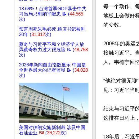
每一个动作、
13.69%！台湾首季GDP暴击中共
习当局只剩躺平献忠 📝 (
44,565
地板上会做好
次)
的变数。

预言周死朱毛必死 粮店书记被判
20年 (
31,312
次)
2008年的奥
蔡奇与习近平不和？经济学人放
风蔡奇权力过大很危险 📝 (
48,758
接触习近平。
次)
人。韦德宁回忆
2026年新闻自由指数显示 中国是
全世界最大的记者监狱 📝 (
34,028
次)
“他绝对很无聊
见：习近平当
结束与习近平的
这排在日程上，
美国对伊朗实施新制裁 涉及中国
石油企业
🖼️
(
39,272
次)
18年后，习近