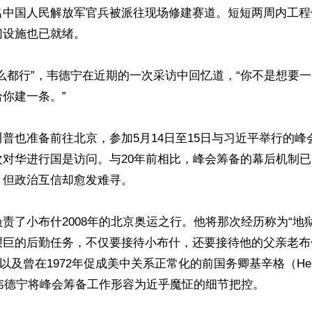
名中国人民解放军官兵被派往现场修建赛道。短短两周内工程
设施也已就绪。

么都行”，韦德宁在近期的一次采访中回忆道，“你不是想要
你建一条。”

普也准备前往北京，参加5月14日至15日与习近平举行的峰
次对华进行国是访问。与20年前相比，峰会筹备的幕后机制
但政治互信却愈发难寻。

责了小布什2008年的北京奥运之行。他将那次经历称为“地
巨的后勤任务，不仅要接待小布什，还要接待他的父亲老布什（G
h），以及曾在1972年促成美中关系正常化的前国务卿基辛格（Henr
r）。韦德宁将峰会筹备工作形容为近乎魔怔的细节把控。
