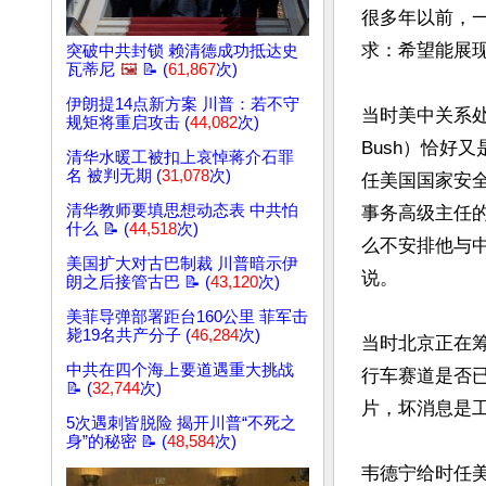
很多年以前，
求：希望能展现
突破中共封锁 赖清德成功抵达史
瓦蒂尼
🖼️
📝 (
61,867
次)
伊朗提14点新方案 川普：若不守
当时美中关系处于
规矩将重启攻击 (
44,082
次)
Bush）恰好
清华水暖工被扣上哀悼蒋介石罪
名 被判无期 (
31,078
次)
任美国国家安全委员会
清华教师要填思想动态表 中共怕
事务高级主任的韦
什么 📝 (
44,518
次)
么不安排他与
美国扩大对古巴制裁 川普暗示伊
说。

朗之后接管古巴 📝 (
43,120
次)
美菲导弹部署距台160公里 菲军击
毙19名共产分子 (
46,284
次)
当时北京正在筹
中共在四个海上要道遇重大挑战
行车赛道是否已
📝 (
32,744
次)
片，坏消息是工
5次遇刺皆脱险 揭开川普“不死之
身”的秘密 📝 (
48,584
次)
韦德宁给时任美