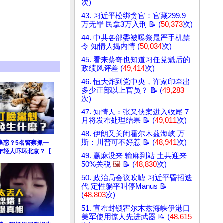
次)
43. 习近平松绑贪官：官藏299.9
万无罪 民拿3万入刑 📝 (
50,373
次)
44. 中共各部委被曝祭最严手机禁
令 知情人揭内情 (
50,034
次)
45. 看来蔡奇也知道习任党魁后的
政绩风评差 (
49,414
次)
46. 恒大炸到党中央，许家印牵出
多少正部以上官员？ 📝 (
49,283
次)
47. 知情人：张又侠案进入收尾 7
月将发布处理结果 📝 (
49,011
次)
48. 伊朗又关闭霍尔木兹海峡 万
斯：川普可不好惹 📝 (
48,941
次)
蛊惑？5名警察抓一
年轻人吓坏北京？【
49. 赢麻没来 输麻到站 土共迎来
50%关税
🖼️
📝 (
48,830
次)
50. 政治局会议吹嘘 习近平昏招迭
代 定性躺平叫停Manus 📝
(
48,803
次)
51. 宣布封锁霍尔木兹海峡伊港口
美军使用惊人先进武器 📝 (
48,615