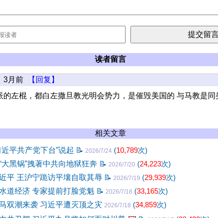
读者留言
3月前
【回复】
派的左棍，都白左撒旦教光明会势力，是催毁美国的 与马教是同
相关文章
习近平共产党下台”说起
📝
(
10,789
次)
2026/7/24
“大黑锅”拽著中共向地狱狂奔
📝
(
24,223
次)
2026/7/20
近平 王沪宁跪访平壤自取其辱
📝
(
29,939
次)
2026/7/19
水道经济 专家提前打脸党魁
📝
(
33,165
次)
2026/7/18
马双潮来袭 习近平遭灭顶之灾
(
34,859
次)
2026/7/18