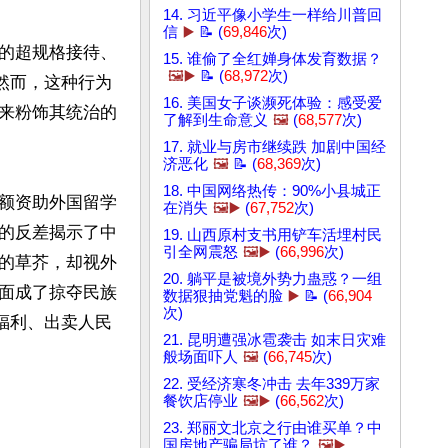
14. 习近平像小学生一样给川普回
信
▶️
📝 (
69,846
次)
的超规格接待、
15. 谁偷了全红婵身体发育数据？
🖼️▶️
📝 (
68,972
次)
然而，这种行为
16. 美国女子谈濒死体验：感受爱
来粉饰其统治的
了解到生命意义
🖼️
(
68,577
次)
17. 就业与房市继续跌 加剧中国经
济恶化
🖼️
📝 (
68,369
次)
18. 中国网络热传：90%小县城正
额资助外国留学
在消失
🖼️▶️
(
67,752
次)
的反差揭示了中
19. 山西原村支书用铲车活埋村民
引全网震怒
🖼️▶️
(
66,996
次)
的草芥，却视外
20. 躺平是被境外势力蛊惑？一组
面成了掠夺民族
数据狠抽党魁的脸
▶️
📝 (
66,904
次)
福利、出卖人民
21. 昆明遭强冰雹袭击 如末日灾难
般场面吓人
🖼️
(
66,745
次)
22. 受经济寒冬冲击 去年339万家
餐饮店停业
🖼️▶️
(
66,562
次)
23. 郑丽文北京之行由谁买单？中
国房地产骗局坑了谁？
🖼️▶️