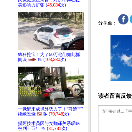
跨党派施压川普：对抗中共在拉
美影响力扩张 (
46,084
次)
分享至：
疯狂挖宝！为了50万他们如此抓
间谍
🖼️▶️
📝 (
103,330
次)
读者留言反馈
一觉醒来成境外势力了！“习禁平”
继续发烧
🖼️
📝 (
70,748
次)
援阿技术员因与女翻译关系暧昧
被判十五年 📝 (
31,781
次)