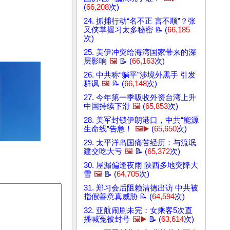
(
66,208
次)
24. 抓捕行动“名不正 言不顺”？张
又侠掌握习太多秘密 📝 (
66,185
次)
25. 美伊冲突给海湾国家带来的深
层影响
🖼️
📝 (
66,163
次)
26. 中共称“躺平”涉境外黑手 引发
群讽
🖼️
📝 (
66,148
次)
27. 今年第一季吸收外资台湾上升
中国持续下滑
🖼️
(
65,853
次)
28. 美军封锁伊朗港口，中共“能源
生命线”告急！
🖼️▶️
(
65,650
次)
29. 太平洋岛国痛苦经历：与流氓
建交吃大亏
🖼️
📝 (
65,372
次)
30. 屋漏偏逢夜雨 陕西多地突降大
雪
🖼️
📝 (
64,705
次)
31. 郑习会后阻赖清德出访 中共被
指假善意真威胁 📝 (
64,594
次)
32. 亚航闹剧未完：女乘客5次直
播喊冤被封号
🖼️▶️
📝 (
63,614
次)