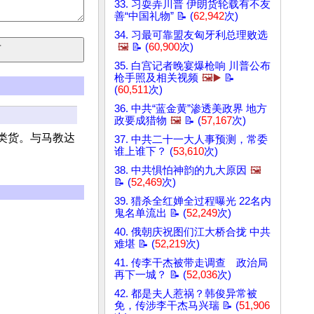
33. 习耍弄川普 伊朗货轮载有不友
善“中国礼物” 📝 (
62,942
次)
34. 习最可靠盟友匈牙利总理败选
🖼️
📝 (
60,900
次)
35. 白宫记者晚宴爆枪响 川普公布
枪手照及相关视频
🖼️▶️
📝
(
60,511
次)
36. 中共“蓝金黄”渗透美政界 地方
政要成猎物
🖼️
📝 (
57,167
次)
类货。与马教达
37. 中共二十一大人事预测，常委
谁上谁下？ (
53,610
次)
38. 中共惧怕神韵的九大原因
🖼️
📝 (
52,469
次)
39. 猎杀全红婵全过程曝光 22名内
鬼名单流出 📝 (
52,249
次)
40. 俄朝庆祝图们江大桥合拢 中共
难堪 📝 (
52,219
次)
41. 传李干杰被带走调查 政治局
再下一城？ 📝 (
52,036
次)
42. 都是夫人惹祸？韩俊异常被
免，传涉李干杰马兴瑞 📝 (
51,906