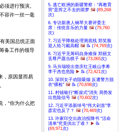
5. 逃亡欧洲的新疆警察：“再教育
必须进行预演。
营”是挥之不去的噩梦
🖼️
(
89,268
不容许一丝一毫
次)
6. 专访新唐人钢琴大赛评委主
席：传统音乐的力量
🖼️
(
79,760
次)
7. 习近平降格处理测底线 郑笑脸
次有美国总统正面
迎人给习戴高帽
🖼️
📝 (
74,769
次)
筹备工作的领导
8. 习近平无筹码自身难保 郑丽文
丢尊严愿当棋子
🖼️
(
73,065
次)
9. 马兴瑞咬出曾庆红王岐山李希
李干杰也危险
▶️
📝 (
72,421
次)
看来，原因显而易
10. 深圳女子劝阻吸烟 反遭警方脱
衣“裸检”
🖼️
📝 (
70,698
次)


11. 村镇银行“断崖式”消失 局势发
出危险信号
🖼️
(
70,602
次)
说，“你为什么把
12. 习近平添新绰号“伟大剁首”李
彦宏也反了？
🖼️
(
70,469
次)
13. 许家印交出政治投降书 “活命
清单”究竟供出了谁？
▶️
📝
(
69,971
次)