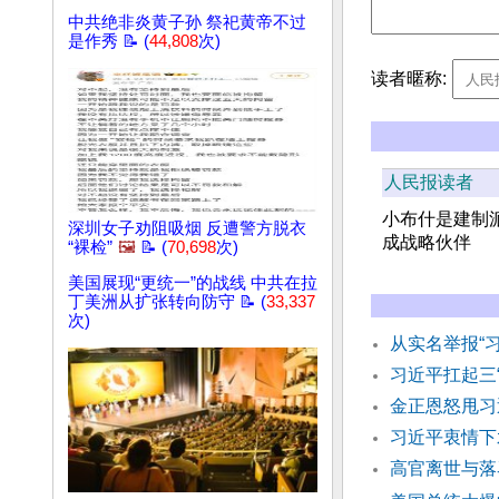
中共绝非炎黄子孙 祭祀黄帝不过
是作秀 📝 (
44,808
次)
读者暱称:
人民报读者
小布什是建制
深圳女子劝阻吸烟 反遭警方脱衣
成战略伙伴
“裸检”
🖼️
📝 (
70,698
次)
美国展现“更统一”的战线 中共在拉
丁美洲从扩张转向防守 📝 (
33,337
次)
从实名举报“
习近平扛起三
金正恩怒甩习
习近平衷情下
高官离世与落