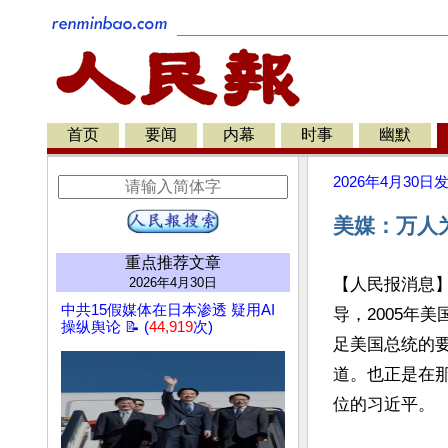
首页
要闻
内幕
时事
幽默
2026年4月30日
美媒：万人
重点推荐文章
2026年4月30日
【人民报消息
中共15假媒体在日本渗透 疑用AI
导，2005年
操纵舆论 📝 (
44,919
次)
足美国总统的
道。也正是在
位的习近平。
