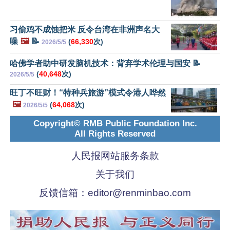
习偷鸡不成蚀把米 反令台湾在非洲声名大
噪
🖼️
📝
(
66,330
次)
2026/5/5
哈佛学者助中研发脑机技术：背弃学术伦理与国安 📝
(
40,648
次)
2026/5/5
旺丁不旺财！“特种兵旅游”模式令港人哗然
🖼️
(
64,068
次)
2026/5/5
Copyright© RMB Public Foundation Inc.
All Rights Reserved
人民报网站服务条款
关于我们
反馈信箱：
editor@renminbao.com