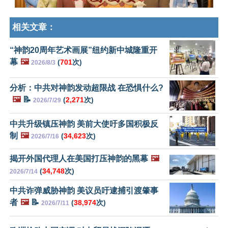
相关文章：
“神韵20周年艺术画展”纽约新中城隆重开
幕
🖼️
(
701
次)
2026/8/3
分析：中共对神韵发动超限战 在恐惧什么?
🖼️
📝
(
2,271
次)
2026/7/29
中共升级镇压神韵 美前大使吁多国积极反
制
🖼️
(
34,623
次)
2026/7/16
揭开外国代理人在美国打压神韵的黑幕
🖼️
(
34,748
次)
2026/7/14
中共诈弹威胁神韵 美议员吁逮捕引渡肇事
者
🖼️
📝
(
38,974
次)
2026/7/11