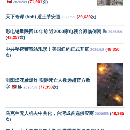
🖼️
(
71,901
次)
2026/5/9
天下奇谭 (556) 道士茅安道
(
29,639
次)
2026/5/9
彩电销量跌回10年前 近2000家电视台濒临倒闭 📝
2026/5/9
(
48,257
次)
中共秘密警察站现形！美国纽约正式开庭
(
48,350
2026/5/8
次)
浏阳烟花厰爆炸 实际死亡人数远超官方数
字
🖼️
📝
(
77,398
次)
2026/5/8
乌克兰无人机去中共化，台湾成首选供应商
(
48,365
2026/5/8
次)