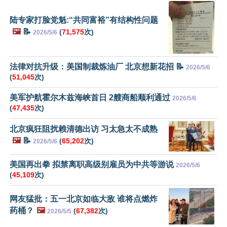
陆专家打脸党魁:“共同富裕”有结构性问题
🖼️
📝
(
71,575
次)
2026/5/6
法律对抗升级：美国制裁炼油厂 北京想新花招 📝
2026/5/6
(
51,045
次)
美军护航霍尔木兹海峡首日 2艘商船顺利通过
2026/5/6
(
47,435
次)
北京疯狂阻扰赖清德出访 习太急太不成熟
🖼️
📝
(
65,202
次)
2026/5/6
美国再出拳 拟禁离职高级别雇员为中共等游说
2026/5/6
(
45,109
次)
网友猛批：五一北京如临大敌 谁将点燃炸
药桶？
🖼️
(
67,382
次)
2026/5/5