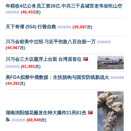
年税收4亿公务员工资26亿 中共三千县城官老爷坐吃山空
(
46,433
次)
2026/5/5
天下奇谭 (554) 行善自救
(
30,087
次)
2026/5/5
川习会前美中过招 习近平伤敌八百自损一万
2026/5/5
(
44,967
次)
川习会三大议题浮上台面 台湾居首位
🖼️
(
61,491
次)
2026/5/5
美FDA拟禁中俄数据：生技脱钩与国安防线新战火
2026/5/5
(
44,392
次)
湖南浏阳烟花厰发生特大爆炸21死61伤
🖼️
📝
(
68,949
次)
2026/5/5