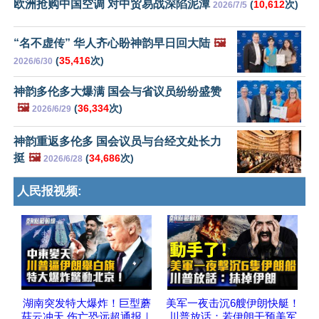
欧洲抢购中国空调 对中贸易战深陷泥潭
(
10,612
次)
2026/7/5
“名不虚传” 华人齐心盼神韵早日回大陆
🖼️
(
35,416
次)
2026/6/30
神韵多伦多大爆满 国会与省议员纷纷盛赞
🖼️
(
36,334
次)
2026/6/29
神韵重返多伦多 国会议员与台经文处长力
挺
🖼️
(
34,686
次)
2026/6/28
人民报视频:
湖南突发特大爆炸！巨型蘑
美军一夜击沉6艘伊朗快艇！
菇云冲天 伤亡恐远超通报｜
川普放话：若伊朗干预美军