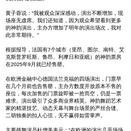
黄子蓉说：“我被观众深深感动，演出不断增加，现
场座无虚席。我们还知道，因为观众希望看到更多
的神韵演出，主办方增加了明年的演出场次，我对
此非常期待。”

根据报导，法国有7个城市（里昂、图尔、南特、艾
克斯普罗旺斯、鲁昂、利摩日和亚眠）的神韵票房
在2025年9月就已经售罄。

在欧洲金融中心德国法兰克福的四场演出，门票早
在几个月前也告售罄，主办方数度开放原本不售的
座位，每次加售的门票旋即被一抢而空，仍是一票
难求。演出吸引了众多商业界精英。神韵舞蹈艺术
家的精湛技艺、动态天幕与舞台场景的严丝合缝、
二胡独奏的扣人心弦，无不赢得如雷掌声。

主要领舞演员杜增美表示：“在欧洲的演出几乎场场