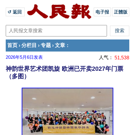
↺ 返回 
电子报
正體版
首页
分栏目
专题
文章
›
›
›
：
2026年5月6日
发表
人气：
51,538
神韵世界艺术团凯旋 欧洲已开卖2027年门票
（多图）