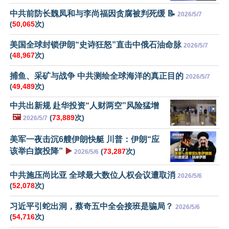
中共前防长魏凤和与李尚福因贪腐被判死缓 📝
2026/5/7
(
50,065
次)
美国全球封锁伊朗“史诗狂怒”直击中俄石油命脉
2026/5/7
(
48,967
次)
捕鱼、采矿与战争 中共测绘全球海洋的真正目的
2026/5/7
(
49,489
次)
中共出新规 赴华投资“人财两空”风险猛增
🖼️
(
73,889
次)
2026/5/7
美军一夜击沉6艘伊朗快艇 川普：伊朗“应
该举白旗投降”
▶️
(
73,287
次)
2026/5/6
中共施压尚比亚 全球最大数位人权会议遭取消
2026/5/6
(
52,078
次)
习近平引蛇出洞，蔡奇五中全会接班是骗局？
2026/5/6
(
54,716
次)