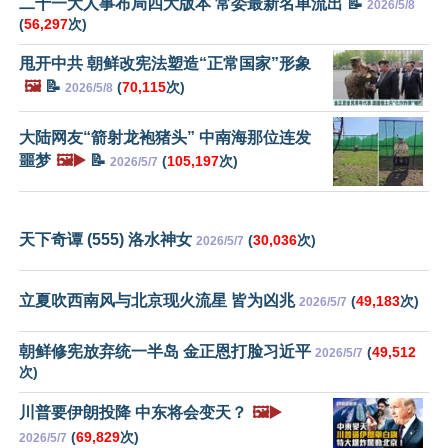
二十一大人事布局四大版本 常委最新名单流出 📝
2026/5/8
(
56,297
次)
甩开中共 朝鲜改宪法塑造“正常国家”形象
🖼️
📝
(
70,115
次)
2026/5/8
大陆网友“箭射龙袍猪头” 中南海那位连发
噩梦
🖼️▶️
📝
(
105,197
次)
2026/5/7
天下奇谭 (555) 洛水神女
(
30,036
次)
2026/5/7
立夏吹西南风与北京现火流星 皆为凶兆
(
49,183
次)
2026/5/7
朝鲜修宪放弃统一半岛 金正恩打脸习近平
(
49,512
2026/5/7
次)
川普要伊朗投降 中东将会变天？
🖼️▶️
(
69,829
次)
2026/5/7