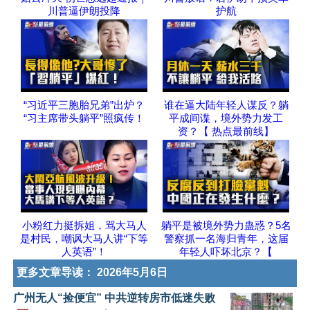
川普逼伊朗投降
护航
“习近平三胞胎兄弟”出炉？
谁在逼大陆年轻人谋反？躺
“习主席带头躺平”照疯传！
平成间谍，境外势力发工
资？【 热点最前线】
小粉红力挺拆姐，骂大马人
躺平是被境外势力蛊惑？5名
是村民，嘲讽大马人讲“下等
警察抓一名海归青年，这届
人英语”！
年轻人吓坏北京？【
更多文章导读：
2026年5月6日
广州无人“捡便宜” 中共逆转房市低迷失败