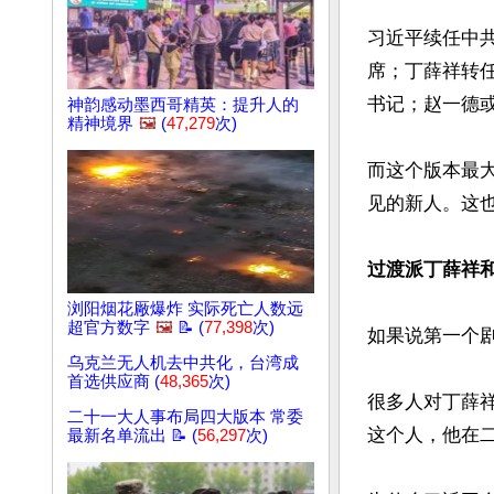
习近平续任中
席；丁薛祥转
书记；赵一德或
神韵感动墨西哥精英：提升人的
精神境界
🖼️
(
47,279
次)
而这个版本最
见的新人。这也
过渡派丁薛祥和
浏阳烟花厰爆炸 实际死亡人数远
超官方数字
🖼️
📝 (
77,398
次)
如果说第一个剧
乌克兰无人机去中共化，台湾成
首选供应商 (
48,365
次)
很多人对丁薛
二十一大人事布局四大版本 常委
这个人，他在二
最新名单流出 📝 (
56,297
次)