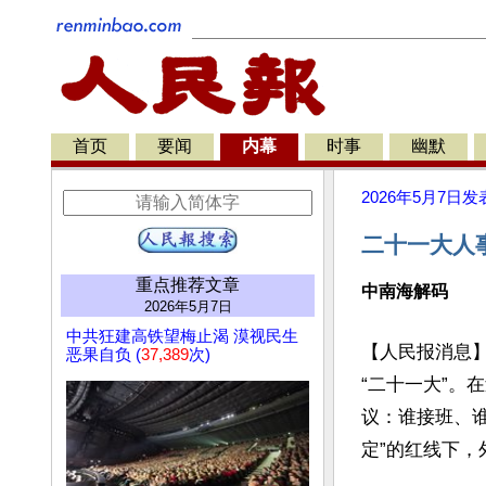
首页
要闻
内幕
时事
幽默
2026年5月7日
发
二十一大人
重点推荐文章
中南海解码
2026年5月7日
中共狂建高铁望梅止渴 漠视民生
【人民报消息】
恶果自负 (
37,389
次)
“二十一大”。
议：谁接班、谁
定”的红线下，