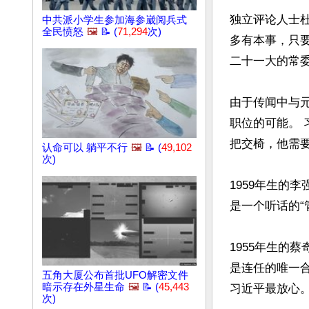
独立评论人士
中共派小学生参加海参崴阅兵式
全民愤怒
🖼️
📝 (
71,294
次)
多有本事，只
二十一大的常委
由于传闻中与
职位的可能。
把交椅，他需要
认命可以 躺平不行
🖼️
📝 (
49,102
次)
1959年生的
是一个听话的“
1955年生的
是连任的唯一
五角大厦公布首批UFO解密文件
暗示存在外星生命
🖼️
📝 (
45,443
习近平最放心。
次)