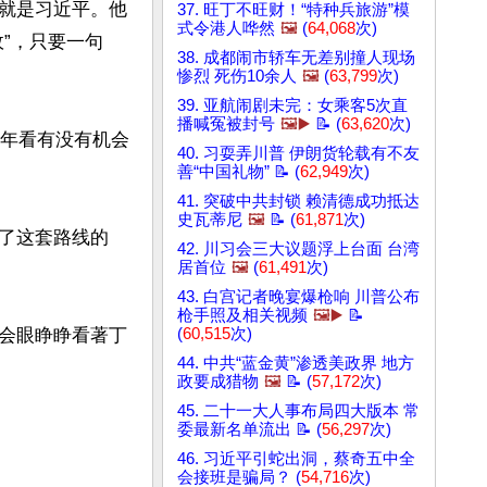
就是习近平。他
37. 旺丁不旺财！“特种兵旅游”模
式令港人哗然
🖼️
(
64,068
次)
”，只要一句
38. 成都闹市轿车无差别撞人现场
惨烈 死伤10余人
🖼️
(
63,799
次)
39. 亚航闹剧未完：女乘客5次直
播喊冤被封号
🖼️▶️
📝 (
63,620
次)
7年看有没有机会
40. 习耍弄川普 伊朗货轮载有不友
善“中国礼物” 📝 (
62,949
次)
41. 突破中共封锁 赖清德成功抵达
史瓦蒂尼
🖼️
📝 (
61,871
次)
了这套路线的
42. 川习会三大议题浮上台面 台湾
居首位
🖼️
(
61,491
次)
43. 白宫记者晚宴爆枪响 川普公布
枪手照及相关视频
🖼️▶️
📝
会眼睁睁看著丁
(
60,515
次)
44. 中共“蓝金黄”渗透美政界 地方
政要成猎物
🖼️
📝 (
57,172
次)
45. 二十一大人事布局四大版本 常
委最新名单流出 📝 (
56,297
次)
46. 习近平引蛇出洞，蔡奇五中全
会接班是骗局？ (
54,716
次)