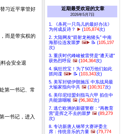
近期最受欢迎的文章
，替习近平掌管好
2026年5月7日
1. 《杀死一只鸟儿的最好办法》
为何成反诗？
▶️
(
105,874
次)
职，而是带实权的
2. 大陆网友“箭射龙袍猪头” 中南
海那位连发噩梦
🖼️▶️
📝 (
105,197
次)
3. 重庆时代峰峻被雷劈是“遭天谴”
获热烈呼应
🖼️
(
104,364
次)
预料会安全退
4. 疯狂挖宝！为了50万他们如此
抓间谍
🖼️▶️
📝 (
103,343
次)
5. 美军封锁伊朗施压 中东战局最
大输家指向中共
🖼️
(
100,917
次)
处第一书记、常
6. 美印尼结盟剑指马六甲 掐住中
共能源咽喉
🖼️
(
96,382
次)
7. 逃亡欧洲的新疆警察：“再教育
营”是挥之不去的噩梦
🖼️
(
89,279
第一书记，进入
次)
8. 专访新唐人钢琴大赛评委主
席：传统音乐的力量
🖼️
(
79,774