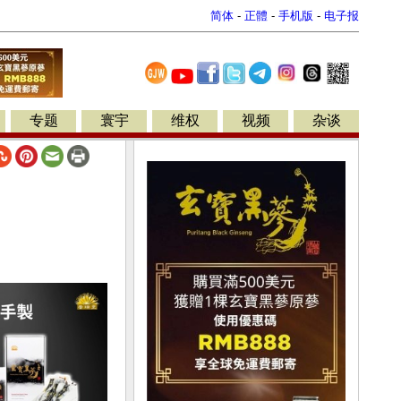
简体
-
正體
-
手机版
-
电子报
专题
寰宇
维权
视频
杂谈