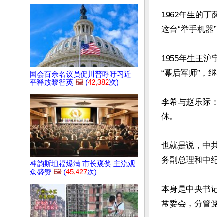
1962年生的
这台“举手机器”
1955年生王
“幕后军师”，
国会百余名议员促川普呼吁习近
平释放黎智英
🖼️
(
42,382
次)
李希与赵乐际
休。

也就是说，中
务副总理和中纪
神韵斯坦福爆满 市长褒奖 主流观
众盛赞
🖼️
(
45,427
次)
本身是中央书
常委会，分管党