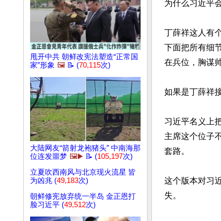
为什么习近平会
丁薛祥这人有
下面把所有细
甩开中共 朝鲜改宪法塑造“正常国
在兵位，胸谋帅
家”形象
🖼️
📝 (
70,115
次)
如果是丁薛祥接
习近平名义上把
主席这个位子
大陆网友“箭射龙袍猪头” 中南海那
套路。

位连发噩梦
🖼️▶️
📝 (
105,197
次)
立夏吹西南风与北京现火流星 皆
这个版本对习
为凶兆 (
49,183
次)
失。

朝鲜修宪放弃统一半岛 金正恩打
脸习近平 (
49,512
次)