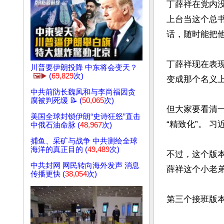
丁薛祥在党内
上台当这个总
话，随时能把他
丁薛祥现在表现
川普要伊朗投降 中东将会变天？
🖼️▶️
(
69,829
次)
变成那个名义上的
中共前防长魏凤和与李尚福因贪
腐被判死缓 📝 (
50,065
次)
但大家要看清
美国全球封锁伊朗“史诗狂怒”直击
“精致化”。 
中俄石油命脉 (
48,967
次)
捕鱼、采矿与战争 中共测绘全球
海洋的真正目的 (
49,489
次)
不过，这个版
中共封网 网民转向海外发声 消息
薛祥这个小老弟
传播更快 (
38,054
次)
第三个接班版本