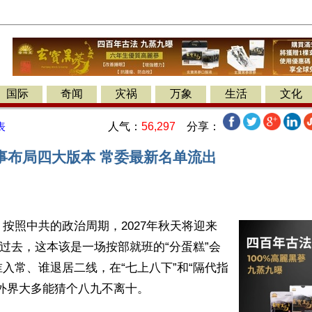
国际
奇闻
灾祸
万象
生活
文化
人气：
56,297
分享：
表
事布局四大版本 常委最新名单流出
按照中共的政治周期，2027年秋天将迎来
在过去，这本该是一场按部就班的“分蛋糕”会
入常、谁退居二线，在“七上八下”和“隔代指
外界大多能猜个八九不离十。 
