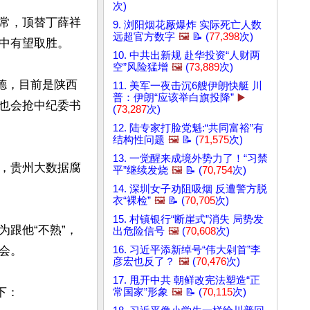
次)
常，顶替丁薛祥
9. 浏阳烟花厰爆炸 实际死亡人数
远超官方数字
🖼️
📝 (
77,398
次)
中有望取胜。

10. 中共出新规 赴华投资“人财两
空”风险猛增
🖼️
(
73,889
次)
德，目前是陕西
11. 美军一夜击沉6艘伊朗快艇 川
普：伊朗“应该举白旗投降”
▶️
也会抢中纪委书
(
73,287
次)
12. 陆专家打脸党魁:“共同富裕”有
结构性问题
🖼️
📝 (
71,575
次)
13. 一觉醒来成境外势力了！“习禁
，贵州大数据腐
平”继续发烧
🖼️
📝 (
70,754
次)
14. 深圳女子劝阻吸烟 反遭警方脱
衣“裸检”
🖼️
📝 (
70,705
次)
15. 村镇银行“断崖式”消失 局势发
跟他“不熟”，
出危险信号
🖼️
(
70,608
次)
。

16. 习近平添新绰号“伟大剁首”李
彦宏也反了？
🖼️
(
70,476
次)
17. 甩开中共 朝鲜改宪法塑造“正
：

常国家”形象
🖼️
📝 (
70,115
次)