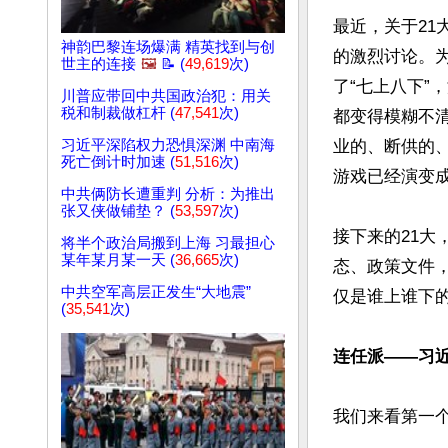
最近，关于21
神韵巴黎连场爆满 精英找到与创
的激烈讨论。为
世主的连接
🖼️
📝 (
49,619
次)
了“七上八下”
川普应带回中共国政治犯：用关
税和制裁做杠杆 (
47,541
次)
都变得模糊不
习近平深陷权力恐惧深渊 中南海
业的、断供的
死亡倒计时加速 (
51,516
次)
游戏已经演变成
中共俩防长遭重判 分析：为推出
张又侠做铺垫？ (
53,597
次)
接下来的21大
将半个政治局搬到上海 习最担心
某年某月某一天 (
36,665
次)
态、政策文件，
中共空军高层正发生“大地震”
仅是谁上谁下的
(
35,541
次)
连任派——习
我们来看第一个