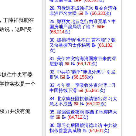
餐饮店停业
🖼️▶️
(
66,569
次)
28. 习偷鸡不成蚀把米 反令台湾在
非洲声名大噪
🖼️
📝 (
66,330
次)
，丁薛祥就能在
29. 郑丽文北京之行由谁买单？中
国房地产骗局坑了谁？
🖼️▶️
话说，这叫“身
(
66,214
次)
30. 抓捕行动“名不正 言不顺”？张
又侠掌握习太多秘密 📝 (
66,192
次)
31. 美伊冲突给海湾国家带来的深
层影响
🖼️
📝 (
66,170
次)
32. 中共称“躺平”涉境外黑手 引发
牢抓住中央军委
群讽
🖼️
📝 (
66,156
次)
掌控实权是一个
33. 今年第一季吸收外资台湾上升
中国持续下滑
🖼️
(
65,861
次)
34. 北京疯狂阻扰赖清德出访 习太
急太不成熟
🖼️
📝 (
65,202
次)
权力并没有流
35. 屋漏偏逢夜雨 陕西多地突降大
雪
🖼️
📝 (
64,712
次)
36. 郑习会后阻赖清德出访 中共被
指假善意真威胁 📝 (
64,601
次)