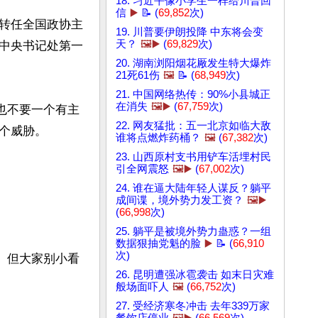
18. 习近平像小学生一样给川普回
信
▶️
📝 (
69,852
次)
转任全国政协主
19. 川普要伊朗投降 中东将会变
天？
🖼️▶️
(
69,829
次)
中央书记处第一
20. 湖南浏阳烟花厰发生特大爆炸
21死61伤
🖼️
📝 (
68,949
次)
21. 中国网络热传：90%小县城正
在消失
🖼️▶️
(
67,759
次)
也不要一个有主
22. 网友猛批：五一北京如临大敌
威胁。 

谁将点燃炸药桶？
🖼️
(
67,382
次)
23. 山西原村支书用铲车活埋村民
引全网震怒
🖼️▶️
(
67,002
次)
24. 谁在逼大陆年轻人谋反？躺平
成间谍，境外势力发工资？
🖼️▶️
(
66,998
次)


25. 躺平是被境外势力蛊惑？一组
数据狠抽党魁的脸
▶️
📝 (
66,910
次)
。但大家别小看
26. 昆明遭强冰雹袭击 如末日灾难
般场面吓人
🖼️
(
66,752
次)
27. 受经济寒冬冲击 去年339万家