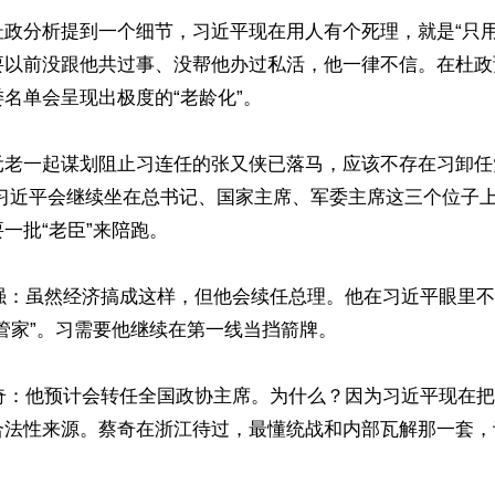
杜政分析提到一个细节，习近平现在用人有个死理，就是“只用
要以前没跟他共过事、没帮他办过私活，他一律不信。在杜政
名单会呈现出极度的“老龄化”。

元老一起谋划阻止习连任的张又侠已落马，应该不存在习卸任
 习近平会继续坐在总书记、国家主席、军委主席这三个位子
一批“老臣”来陪跑。

李强：虽然经济搞成这样，但他会续任总理。他在习近平眼里
管家”。习需要他继续在第一线当挡箭牌。

蔡奇：他预计会转任全国政协主席。为什么？因为习近平现在把
合法性来源。蔡奇在浙江待过，最懂统战和内部瓦解那一套，

