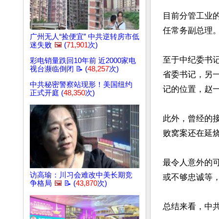
目前分管工业
任常务副总理
广州无人“捡便宜” 中共逆转房市低
迷失败
🖼️
(
71,901
次)
至于中纪委书
彩电销量跌回10年前 近2000家电
视台濒临倒闭 📝 (
48,257
次)
省委书记，另
中共秘密警察站现形！美国纽约
记的位置，赵一
正式开庭 (
48,350
次)
此外，曾经的
败窝案还在延烧
最令人意外的
访高瑜：川习会难改中美长期竞
或不够忠诚等
争格局
🖼️
📝 (
43,870
次)
总结来看，中共