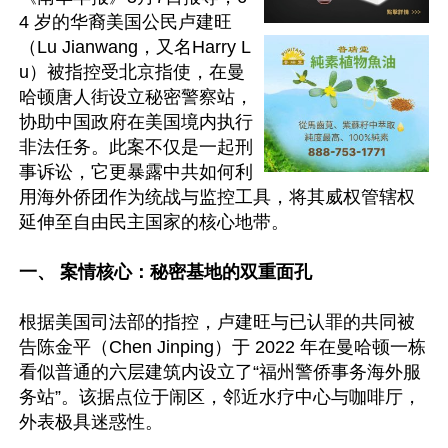
4 岁的华裔美国公民卢建旺
（Lu Jianwang，又名Harry L
u）被指控受北京指使，在曼
哈顿唐人街设立秘密警察站，
协助中国政府在美国境内执行
非法任务。此案不仅是一起刑
事诉讼，它更暴露中共如何利
用海外侨团作为统战与监控工具，将其威权管辖权
延伸至自由民主国家的核心地带。 

一、 案情核心：秘密基地的双重面孔 
根据美国司法部的指控，卢建旺与已认罪的共同被
告陈金平（Chen Jinping）于 2022 年在曼哈顿一栋
看似普通的六层建筑内设立了“福州警侨事务海外服
务站”。该据点位于闹区，邻近水疗中心与咖啡厅，
外表极具迷惑性。   
