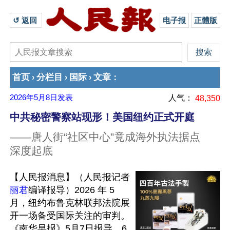
↺ 返回 
电子报
正體版
首页
分栏目
国际
文章
›
›
›
：
2026年5月8日
发表
人气：
48,350
中共秘密警察站现形！美国纽约正式开庭
——唐人街“社区中心”竟成海外执法据点
深度起底
【人民报消息】（人民报记者
丽君
编译报导）2026 年 5 
月，纽约布鲁克林联邦法院展
开一场备受国际关注的审判。
《南华早报》5月7日报导，6