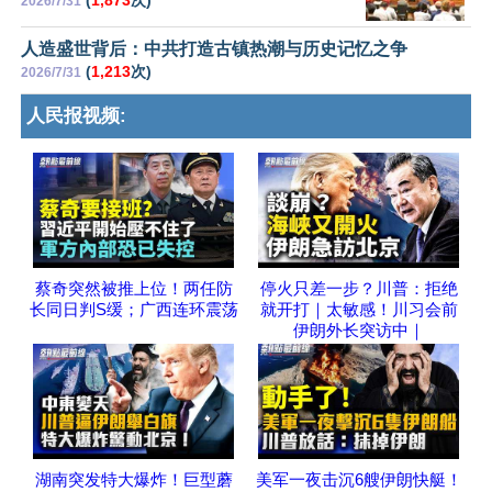
(
1,873
次)
2026/7/31
人造盛世背后：中共打造古镇热潮与历史记忆之争
(
1,213
次)
2026/7/31
人民报视频:
蔡奇突然被推上位！两任防
停火只差一步？川普：拒绝
长同日判S缓；广西连环震荡
就开打｜太敏感！川习会前
伊朗外长突访中｜
湖南突发特大爆炸！巨型蘑
美军一夜击沉6艘伊朗快艇！