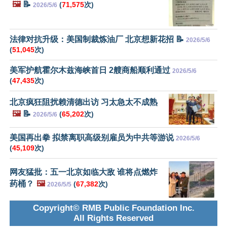
🖼️
📝
(
71,575
次)
2026/5/6
法律对抗升级：美国制裁炼油厂 北京想新花招 📝
2026/5/6
(
51,045
次)
美军护航霍尔木兹海峡首日 2艘商船顺利通过
2026/5/6
(
47,435
次)
北京疯狂阻扰赖清德出访 习太急太不成熟
🖼️
📝
(
65,202
次)
2026/5/6
美国再出拳 拟禁离职高级别雇员为中共等游说
2026/5/6
(
45,109
次)
网友猛批：五一北京如临大敌 谁将点燃炸
药桶？
🖼️
(
67,382
次)
2026/5/5
Copyright© RMB Public Foundation Inc.
All Rights Reserved