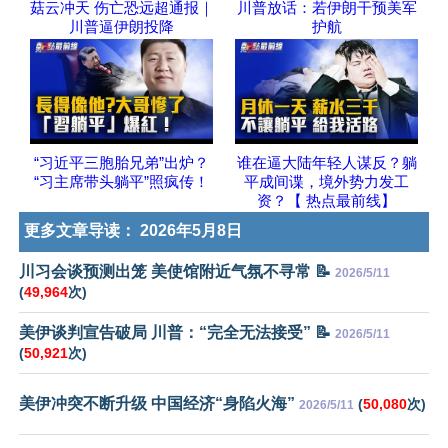
菇云冲天 伤亡恐远超通报｜
川普放话：若伊朗干预美军
川普逼伊朗投降
护航
“习近平三胞胎兄弟”出炉？
谁在逼大陆年轻人谋反？躺
“习主席带头躺平”照疯传！
平成间谍，境外势力发工
资？【 热点最前线】
更多文章导读：
2026年5月8日
川习会谈预测出笼 美使馆附近气氛不寻常 📝
2026/5/11
(
49,964
次)
美伊谈判宣告破局 川普：“完全无法接受” 📝
2026/5/11
(
50,921
次)
美伊冲突不断升级 中国经济“身陷火海”
(
50,080
次)
2026/5/11