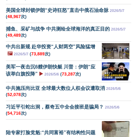
美国全球封锁伊朗“史诗狂怒”直击中俄石油命脉
2026/5/7
(
48,967
次)
捕鱼、采矿与战争 中共测绘全球海洋的真正目的
2026/5/7
(
49,489
次)
中共出新规 赴华投资“人财两空”风险猛增
🖼️
(
73,889
次)
2026/5/7
美军一夜击沉6艘伊朗快艇 川普：伊朗“应
该举白旗投降”
▶️
(
73,287
次)
2026/5/6
中共施压尚比亚 全球最大数位人权会议遭取消
2026/5/6
(
52,078
次)
习近平引蛇出洞，蔡奇五中全会接班是骗局？
2026/5/6
(
54,716
次)
陆专家打脸党魁:“共同富裕”有结构性问题