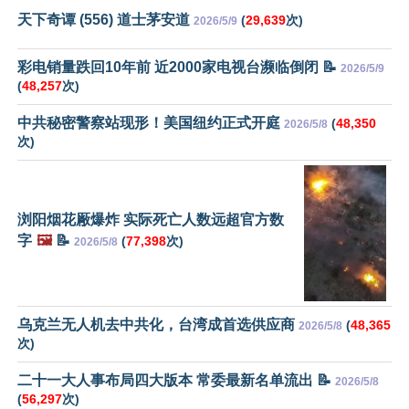
天下奇谭 (556) 道士茅安道
(
29,639
次)
2026/5/9
彩电销量跌回10年前 近2000家电视台濒临倒闭 📝
2026/5/9
(
48,257
次)
中共秘密警察站现形！美国纽约正式开庭
(
48,350
2026/5/8
次)
浏阳烟花厰爆炸 实际死亡人数远超官方数
字
🖼️
📝
(
77,398
次)
2026/5/8
乌克兰无人机去中共化，台湾成首选供应商
(
48,365
2026/5/8
次)
二十一大人事布局四大版本 常委最新名单流出 📝
2026/5/8
(
56,297
次)