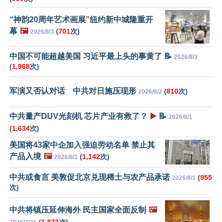
“神韵20周年艺术画展”纽约新中城隆重开
幕
🖼️
(
701
次)
2026/8/3
中国不可能超越美国 习近平最上头的事黄了 📝
2026/8/3
(
1,968
次)
军演又否认对话 中共对日施压现形
(
810
次)
2026/8/2
中共量产DUV光刻机 芯片产业有救了？
▶️
📝
2026/8/1
(
1,634
次)
美国将43家中企加入强迫劳动名单 禁止其
产品入境
🖼️
(
1,142
次)
2026/8/1
中共或食言 美敦促北京兑现稀土与农产品承诺
(
955
2026/8/1
次)
中共将镇压延伸海外 民主国家全面反制
🖼️