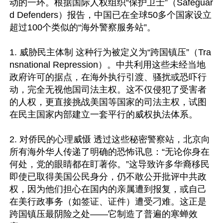
动的一环。根据国际人权组织“保护卫士”（Safeguar
d Defenders）报告，中国已在全球50多个国家设立
超过100个类似的“海外警察服务站”。 

1. 威胁民主体制 这种行为被定义为“跨国镇压”（Tra
nsnational Repression）。中共利用这些未经当地
政府许可的据点，在海外执行引渡、骚扰或恐吓行
动，完全无视他国司法主权。这不仅侵犯了受害者
的人权，更直接挑战美国等国家的司法主权，试图
在民主国家内部建立一套平行的威权执法体系。

2. 对侨民的心理威慑 透过这些秘密警察站，北京向
所有海外华人传递了明确的恐怖讯息：“无论你身在
何处，党的眼睛都在盯著你。”这导致许多华裔移民
即使已取得美国公民身分，仍不敢公开批评中共政
权，因为他们担心在国内的亲属遭到报复，或自己
在美行政事务（如签证、证件）遭受刁难。这正是
跨国镇压最阴险之处——它制造了普遍的寒蝉效