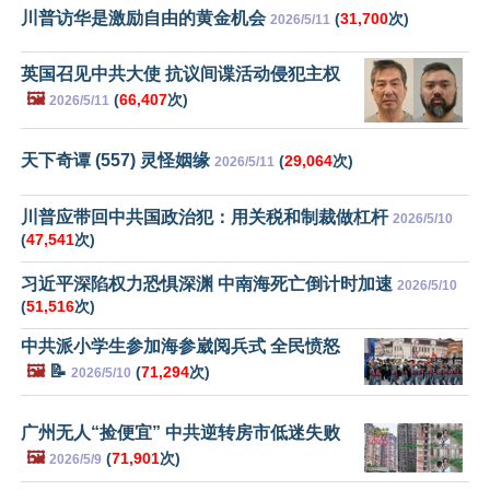
川普访华是激励自由的黄金机会
(
31,700
次)
2026/5/11
英国召见中共大使 抗议间谍活动侵犯主权
🖼️
(
66,407
次)
2026/5/11
天下奇谭 (557) 灵怪姻缘
(
29,064
次)
2026/5/11
川普应带回中共国政治犯：用关税和制裁做杠杆
2026/5/10
(
47,541
次)
习近平深陷权力恐惧深渊 中南海死亡倒计时加速
2026/5/10
(
51,516
次)
中共派小学生参加海参崴阅兵式 全民愤怒
🖼️
📝
(
71,294
次)
2026/5/10
广州无人“捡便宜” 中共逆转房市低迷失败
🖼️
(
71,901
次)
2026/5/9