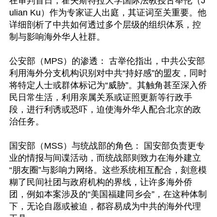
在审判首日，霍夫斯特拉大学国际法教授古举伦（J
ulian Ku）作为专家证人出庭，其证词至关重要。他
详细剖析了中共如何透过多个层级的组织体系，控
制与影响海外华人社群。

公安部（MPS）的渗透： 古举伦指出，中共公安部
利用海外分支机构识别对中共“持好感”的盟友，同时
将特定人士或群体标记为“威胁”。其触角甚至深入侨
民日常生活，利用亲属关系或证照更新等行政手
段，进行利诱或恐吓，迫使海外华人配合北京的政
治任务。 

国安部（MSS）与统战部的角色： 国安部负责更专
业的情报与间谍活动，而统战部则致力在海外建立
“朋友圈”与影响力网络。这些系统相互配合，刻意模
糊了民间社团与政府机构的界线，让许多海外侨
团，例如本案涉及的“美国福建同乡会”，在这种体制
下，无论自愿或被迫，都容易成为中共的海外代理