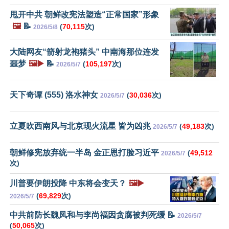
甩开中共 朝鲜改宪法塑造“正常国家”形象
🖼️
📝
(
70,115
次)
2026/5/8
大陆网友“箭射龙袍猪头” 中南海那位连发
噩梦
🖼️▶️
📝
(
105,197
次)
2026/5/7
天下奇谭 (555) 洛水神女
(
30,036
次)
2026/5/7
立夏吹西南风与北京现火流星 皆为凶兆
(
49,183
次)
2026/5/7
朝鲜修宪放弃统一半岛 金正恩打脸习近平
(
49,512
2026/5/7
次)
川普要伊朗投降 中东将会变天？
🖼️▶️
(
69,829
次)
2026/5/7
中共前防长魏凤和与李尚福因贪腐被判死缓 📝
2026/5/7
(
50,065
次)