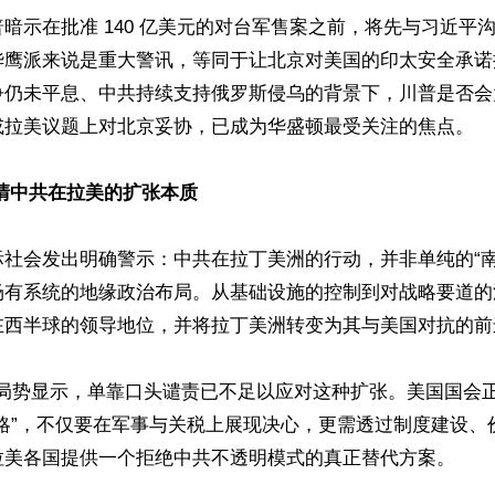
暗示在批准 140 亿美元的对台军售案之前，将先与习近平
华鹰派来说是重大警讯，等同于让北京对美国的印太安全承诺
争仍未平息、中共持续支持俄罗斯侵乌的背景下，川普是否会
拉美议题上对北京妥协，已成为华盛顿最受关注的焦点。    
清中共在拉美的扩张本质
际社会发出明确警示：中共在拉丁美洲的行动，并非单纯的“南
场有系统的地缘政治布局。从基础设施的控制到对战略要道的
西半球的领导地位，并将拉丁美洲转变为其与美国对抗的前进
拉美局势显示，单靠口头谴责已不足以应对这种扩张。美国国会
战略”，不仅要在军事与关税上展现决心，更需透过制度建设、
美各国提供一个拒绝中共不透明模式的真正替代方案。  
