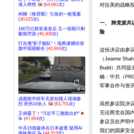
港人哗然
🖼️
(
64,061
次)
对拉美的战略投入
闲聊《推背图》引发的一桩冤案
(
30,015
次)
一、 跨党派共
160万亿财富蒸发后 五一假期只剩
险
极致穷游 (
46,308
次)
打击俄“影子舰队”！瑞典逮捕挂假
旗中国籍船长 (
42,604
次)
这份决议由参
（Jeanne S
Budd）共同
确：中共（P
军事合作与资讯
成都闹市轿车无差别撞人现场惨
虽然参议院决
烈 死伤10余人
🖼️
(
63,791
次)
无论两党在国
又倒霉了！“习近平三胞胎出炉”
▶️
📝 (
47,654
次)
参议员在声明
中共15假媒体在日本渗透 疑用AI
我们的国家安全
操纵舆论 📝 (
44,919
次)