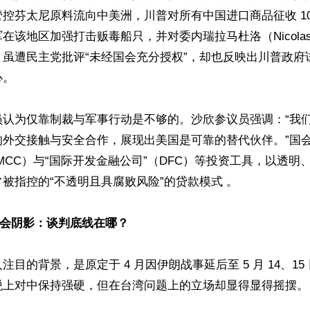
控芬太尼原料流向中美洲，川普对所有中国进口商品征收 10
在该地区加强打击贩毒船只，并对委内瑞拉马杜洛（Nicolas M
，虽遭民主党批评“未经国会充分授权”，却也反映出川普政府
 

员认为仅靠制裁与军事行动是不够的。沙欣参议员强调：“我
的外交接触与安全合作，展现出美国是可靠的替代伙伴。”国会
MCC）与“国际开发金融公司”（DFC）等投资工具，以透明
被指控的“不透明且具腐败风险”的贷款模式 。

川习会阴影：谈判底线在哪？
目的背景，是原定于 4 月因伊朗战事延后至 5 月 14、15 
上对中保持强硬，但在台湾问题上的立场却显得显得摇摆。  