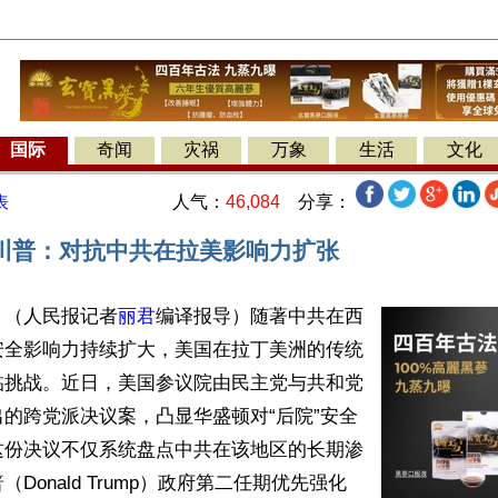
国际
奇闻
灾祸
万象
生活
文化
人气：
46,084
分享：
表
川普：对抗中共在拉美影响力扩张
】（人民报记者
丽君
编译报导）随著中共在西
安全影响力持续扩大，美国在拉丁美洲的传统
临挑战。近日，美国参议院由民主党与共和党
的跨党派决议案，凸显华盛顿对“后院”安全
这份决议不仅系统盘点中共在该地区的长期渗
Donald Trump）政府第二任期优先强化