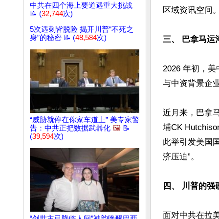
中共在四个海上要道遇重大挑战
区域资讯空间。 
📝 (
32,744
次)
5次遇刺皆脱险 揭开川普“不死之
身”的秘密 📝 (
48,584
次)
三、 巴拿马运
2026 年初
与中资背景企业
近月来，巴拿
“威胁就停在你家车道上” 美专家警
埔CK Hut
告：中共正把数据武器化
🖼️
📝
(
39,594
次)
此举引发美国
济压迫”。

四、 川普的强
面对中共在拉
“创世主已降临人间”神韵唤醒巴西