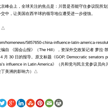
北京峰会上，全球关注的焦点是：川普是否能守住参议院所划
外交中，让美国在西半球的领导地位遭受进一步侵蚀。

△

.com/homenews/5857650-china-influence-latin-america-resoluti
自 《国会山报》（The Hill），资深外交政策记者 萝拉·凯利（
 4 月 30 日的报导。原文标题《GOP, Democratic senators pre
China’s influence in Latin America》（共和党与民主党
拉丁美洲的影响力）△
ww.renminbao.com/rmb/articles/2026/5/2/95069.html