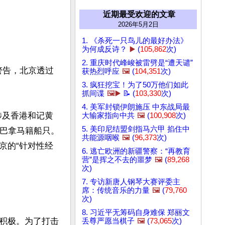
近期最受欢迎的文章
2026年5月2日
1. 《杀死一只鸟儿的最好办法》
为何成反诗？
▶️
(
105,862
次)
2. 重庆时代峰峻被雷劈是“遭天谴”
警告，北京透过
获热烈呼应
🖼️
(
104,351
次)
3. 疯狂挖宝！为了50万他们如此
抓间谍
🖼️▶️
📝 (
103,330
次)
4. 美军封锁伊朗施压 中东战局最
涉及香港和记黄
大输家指向中共
🖼️
(
100,908
次)
5. 美印尼结盟剑指马六甲 掐住中
押巴拿马籍船只。
共能源咽喉
🖼️
(
96,373
次)
京的“针对性经
6. 逃亡欧洲的新疆警察：“再教育
营”是挥之不去的噩梦
🖼️
(
89,268
次)
7. 专访新唐人钢琴大赛评委主
席：传统音乐的力量
🖼️
(
79,760
次)
8. 习近平无筹码自身难保 郑丽文
积极。为了打击
丢尊严愿当棋子
🖼️
(
73,065
次)