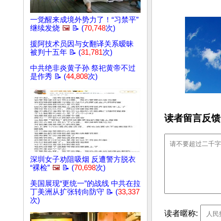
一觉醒来成境外势力了！“习禁平”
继续发烧
🖼️
📝 (
70,748
次)
援阿技术员因与女翻译关系暧昧
被判十五年 📝 (
31,781
次)
中共绝非炎黄子孙 祭祀黄帝不过
是作秀 📝 (
44,808
次)
读者留言反馈
深圳女子劝阻吸烟 反遭警方脱衣
“裸检”
🖼️
📝 (
70,698
次)
美国展现“更统一”的战线 中共在拉
丁美洲从扩张转向防守 📝 (
33,337
次)
读者暱称: