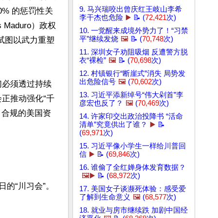
9. 马兴瑞咬出曾庆红王岐山李希
% 的惩罚性关
李干杰也危险
▶️
📝 (
72,421
次)
aduro）政权
10. 一觉醒来成境外势力了！“习禁
平”继续发烧
🖼️
📝 (
70,748
次)
试图以武力重塑
11. 深圳女子劝阻吸烟 反遭警方脱
衣“裸检”
🖼️
📝 (
70,698
次)
12. 村镇银行“断崖式”消失 局势发
出危险信号
🖼️
(
70,602
次)
们必须透过持续
13. 习近平添新绰号“伟大剁首”李
正推动强化“千
彦宏也反了？
🖼️
(
70,469
次)
、合规的美国资
14. 许家印交出政治投降书 “活命
清单”究竟供出了谁？
▶️
📝
(
69,971
次)
15. 习近平像小学生一样给川普回
信
▶️
📝 (
69,846
次)
16. 谁偷了全红婵身体发育数据？
🖼️▶️
📝 (
68,972
次)
日的“川习会”。
17. 美国女子谈濒死体验：感受爱
了解到生命意义
🖼️
(
68,577
次)


18. 就业与房市继续跌 加剧中国经