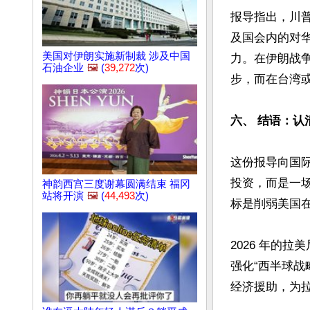
报导指出，川普
及国会内的对
美国对伊朗实施新制裁 涉及中国
力。在伊朗战
石油企业
🖼️
(
39,272
次)
步，而在台湾或
六、 结语：认
这份报导向国
投资，而是一
神韵西宫三度谢幕圆满结束 福冈
站将开演
🖼️
(
44,493
次)
标是削弱美国在
2026 年的
强化“西半球
经济援助，为拉