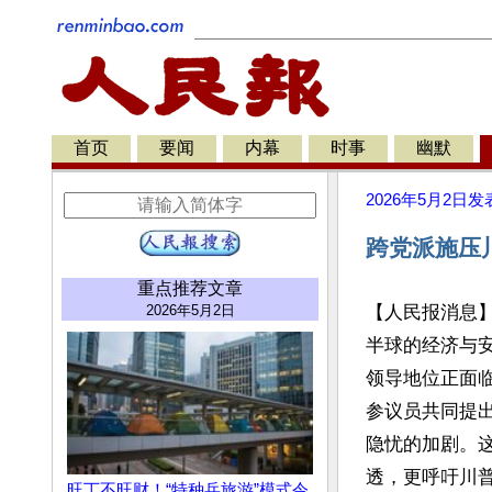
首页
要闻
内幕
时事
幽默
2026年5月2日
发
跨党派施压
重点推荐文章
2026年5月2日
【人民报消息
半球的经济与
领导地位正面
参议员共同提出
隐忧的加剧。
透，更呼吁川普（
旺丁不旺财！“特种兵旅游”模式令