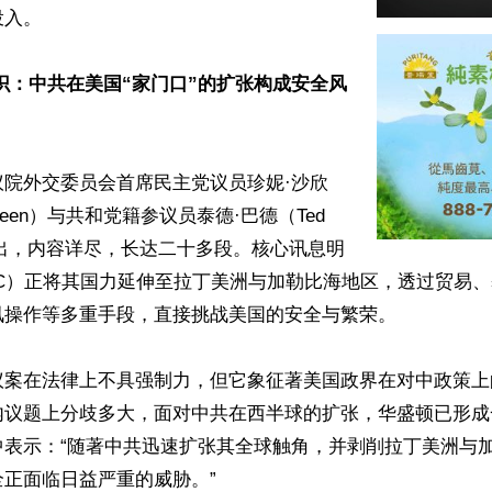
。  

识：中共在美国“家门口”的扩张构成安全风
议院外交委员会首席民主党议员珍妮·沙欣
haheen）与共和党籍参议员泰德·巴德（Ted 
提出，内容详尽，长达二十多段。核心讯息明
RC）正将其国力延伸至拉丁美洲与加勒比海地区，透过贸易
操作等多重手段，直接挑战美国的安全与繁荣。 

议案在法律上不具强制力，但它象征著美国政界在对中政策上
内议题上分歧多大，面对中共在西半球的扩张，华盛顿已形成
中表示：“随著中共迅速扩张其全球触角，并剥削拉丁美洲与
正面临日益严重的威胁。”
