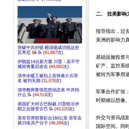
二、 拉美影响
报导指出，过
美洲的影响力真
突破中共封锁 赖清德成功抵达史
瓦蒂尼
🖼️
📝 (
61,867
次)
基础设施投资
伊朗提14点新方案 川普：若不守
矿产、监控系
规矩将重启攻击 (
44,082
次)
被转为军事用途
清华水暖工被扣上哀悼蒋介石罪
名 被判无期 (
31,078
次)
清华教师要填思想动态表 中共怕
军事合作扩张
什么 📝 (
44,518
次)
时期难以想像。
美国扩大对古巴制裁 川普暗示伊
朗之后接管古巴 📝 (
43,120
次)
外交与资讯战
美菲导弹部署距台160公里 菲军击
毙19名共产分子 (
46,284
次)
国际空间。同