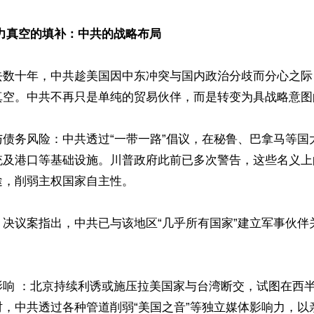
力真空的填补：中共的战略布局 
去数十年，中共趁美国因中东冲突与国内政治分歧而分心之际
空。中共不再只是单纯的贸易伙伴，而是转变为具战略意图的
与债务风险：中共透过“一带一路”倡议，在秘鲁、巴拿马等国
统及港口等基础设施。川普政府此前已多次警告，这些名义上
，削弱主权国家自主性。  

：决议案指出，中共已与该地区“几乎所有国家”建立军事伙伴


影响 ：北京持续利诱或施压拉美国家与台湾断交，试图在西
时，中共透过各种管道削弱“美国之音”等独立媒体影响力，以