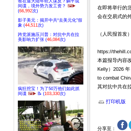
谁在逼大陆年轻人谋反？躺平成
间谍，境外势力发工资？
🖼️▶️
在即将举行的
(
66,992
次)
会在交易式的
影子美元：揭开中共“去美元化”假
象 (
44,511
次)
（人民报首发）
跨党派施压川普：对抗中共在拉
美影响力扩张 (
46,084
次)
https://thehill
本篇报导内容改编
Kelly）2026 年
to combat 
其对抗中共在
疯狂挖宝！为了50万他们如此抓
间谍
🖼️▶️
📝 (
103,330
次)
文章网址: http://w
打印机版
分享至：