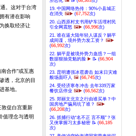
济恶化
🖼️
📝 (
68,369
次)
沟通。这对于台湾
19. 中国网络热传：90%小县城正
在消失
🖼️▶️
(
67,752
次)
拥有潜在影响
20. 山西原村支书用铲车活埋村民
为换取经济让
引全网震怒
🖼️▶️
(
66,996
次)


21. 谁在逼大陆年轻人谋反？躺平
成间谍，境外势力发工资？
🖼️▶️
(
66,992
次)
22. 躺平是被境外势力蛊惑？一组
数据狠抽党魁的脸
▶️
📝 (
66,904
次)
南合作”或互惠
23. 昆明遭强冰雹袭击 如末日灾难
般场面吓人
🖼️
(
66,745
次)
渗透，北京的目
24. 受经济寒冬冲击 去年339万家
基地。 

餐饮店停业
🖼️▶️
(
66,562
次)
25. 郑丽文北京之行由谁买单？中
国房地产骗局坑了谁？
🖼️▶️
正敦促白宫重新
(
66,208
次)
价值理念与透明
26. 抓捕行动“名不正 言不顺”？张
又侠掌握习太多秘密 📝 (
66,185
次)