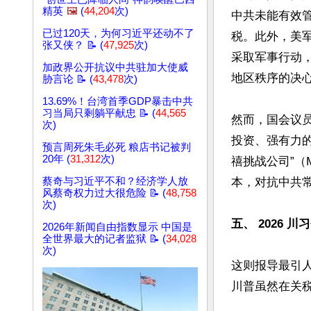
精英
🖼️
(
44,204
次)
中共未能有效管
已过120天，为何习近平还动不了
税。此外，美军
张又侠？ 📝 (
47,925
次)
采取军事行动
加政界公开抗议中共驻加大使威
地区秩序的决心。
胁言论 📝 (
43,478
次)
13.69%！台湾首季GDP暴击中共
习当局只剩躺平献忠 📝 (
44,565
然而，国会议
次)
投资、强有力
预言周死朱毛必死 粮店书记被判
20年 (
31,312
次)
禧挑战公司”（
蔡奇与习近平不和？经济学人放
本，对抗中共常
风蔡奇权力过大很危险 📝 (
48,758
次)
五、 2026 
2026年新闻自由指数显示 中国是
全世界最大的记者监狱 📝 (
34,028
次)
这则报导最引人注
川普虽然在关税