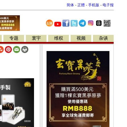
简体
-
正體
-
手机版
-
电子报
专题
寰宇
维权
视频
杂谈