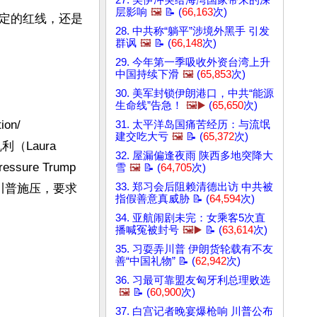
27. 美伊冲突给海湾国家带来的深
层影响
🖼️
📝 (
66,163
次)
定的红线，还是
28. 中共称“躺平”涉境外黑手 引发
群讽
🖼️
📝 (
66,148
次)
29. 今年第一季吸收外资台湾上升
中国持续下滑
🖼️
(
65,853
次)
30. 美军封锁伊朗港口，中共“能源
生命线”告急！
🖼️▶️
(
65,650
次)
on/

31. 太平洋岛国痛苦经历：与流氓
建交吃大亏
🖼️
📝 (
65,372
次)
Laura 
32. 屋漏偏逢夜雨 陕西多地突降大
ssure Trump 
雪
🖼️
📝 (
64,705
次)
33. 郑习会后阻赖清德出访 中共被
参议员向川普施压，要求
指假善意真威胁 📝 (
64,594
次)
34. 亚航闹剧未完：女乘客5次直
播喊冤被封号
🖼️▶️
📝 (
63,614
次)
35. 习耍弄川普 伊朗货轮载有不友
善“中国礼物” 📝 (
62,942
次)
36. 习最可靠盟友匈牙利总理败选
🖼️
📝 (
60,900
次)
37. 白宫记者晚宴爆枪响 川普公布