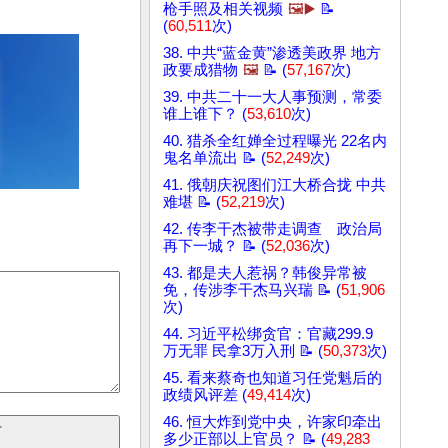
枪手照及相关视频
🖼️▶️
📝
(
60,511
次)
38. 中共“蓝金黄”渗透美政界 地方
政要成猎物
🖼️
📝 (
57,167
次)
39. 中共二十一大人事预测，常委
谁上谁下？ (
53,610
次)
40. 猎杀全红婵全过程曝光 22名内
鬼名单流出 📝 (
52,249
次)
41. 俄朝庆祝图们江大桥合拢 中共
难堪 📝 (
52,219
次)
42. 传李干杰被带走调查 政治局
再下一城？ 📝 (
52,036
次)
43. 都是夫人惹祸？韩俊异常被
免，传涉李干杰马兴瑞 📝 (
51,906
次)
44. 习近平松绑贪官：官藏299.9
万无罪 民拿3万入刑 📝 (
50,373
次)
45. 看来蔡奇也知道习任党魁后的
政绩风评差 (
49,414
次)
46. 恒大炸到党中央，许家印牵出
多少正部以上官员？ 📝 (
49,283