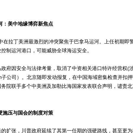


河：美中地缘博弈新焦点  
，美中在拉丁美洲最激烈的冲突聚焦于巴拿马运河。上任初期即
控制运河港口，可能威胁全球海运安全。

马政府因安全与法律考量，取消了中资相关港口特许经营权(
chison子公司）。北京随即发动报复，在中国海域密集检查并扣
国务院联手多个中美洲及加勒比海国家发表联合声明，谴责北
硬施压与国会的制度对策  
美的扩张，川普政府延续了其第一任期的强硬路线，甚至更为