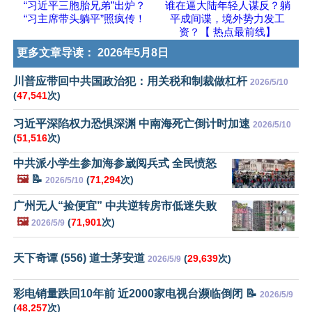
“习近平三胞胎兄弟”出炉？
谁在逼大陆年轻人谋反？躺
“习主席带头躺平”照疯传！
平成间谍，境外势力发工
资？【 热点最前线】
更多文章导读：
2026年5月8日
川普应带回中共国政治犯：用关税和制裁做杠杆
2026/5/10
(
47,541
次)
习近平深陷权力恐惧深渊 中南海死亡倒计时加速
2026/5/10
(
51,516
次)
中共派小学生参加海参崴阅兵式 全民愤怒
🖼️
📝
(
71,294
次)
2026/5/10
广州无人“捡便宜” 中共逆转房市低迷失败
🖼️
(
71,901
次)
2026/5/9
天下奇谭 (556) 道士茅安道
(
29,639
次)
2026/5/9
彩电销量跌回10年前 近2000家电视台濒临倒闭 📝
2026/5/9
(
48,257
次)