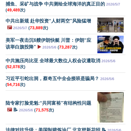
捕鱼、采矿与战争 中共测绘全球海洋的真正目的
2026/5/7
(
49,489
次)
中共出新规 赴华投资“人财两空”风险猛增
🖼️
(
73,889
次)
2026/5/7
美军一夜击沉6艘伊朗快艇 川普：伊朗“应
该举白旗投降”
▶️
(
73,287
次)
2026/5/6
中共施压尚比亚 全球最大数位人权会议遭取消
2026/5/6
(
52,078
次)
习近平引蛇出洞，蔡奇五中全会接班是骗局？
2026/5/6
(
54,716
次)
陆专家打脸党魁:“共同富裕”有结构性问题
🖼️
📝
(
71,575
次)
2026/5/6
法律对抗升级：美国制裁炼油厂 北京想新花招 📝
2026/5/6