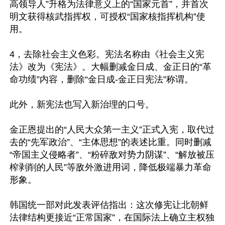
高领导人”升格为法律意义上的“国家元首”，并首次
明文获得核武指挥权，可授权“国家核指挥机构”使
用。

4，去除社会主义色彩。宪法名称由《社会主义宪
法》改为《宪法》。大幅删减金日成、金正日的“革
命功绩”内容，删除“金日成-金正日宪法”称谓。

此外，新宪法也写入新治理的口号。

金正恩提出的“人民大众第一主义”正式入宪，取代过
去的“先军政治”、“主体思想”的表述比重。同时删减
“帝国主义侵略者”、“粉碎敌对势力阴谋”、“解放被压
榨剥削的人民”等敌外激进用词，降低极端暴力革命
形象。

韩国统一部对此发表评估指出：这次修宪让北朝鲜
法律结构更接近“正常国家”，在国际法上确立主权独