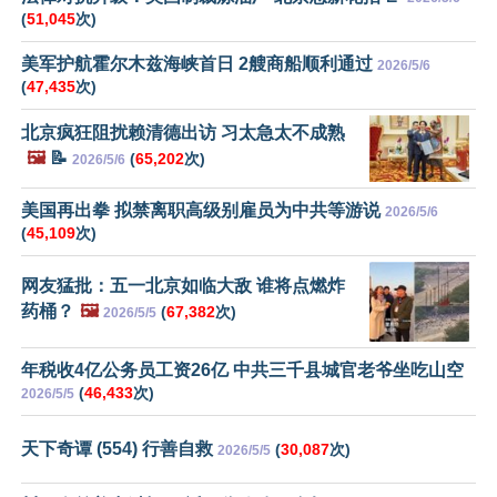
(
51,045
次)
美军护航霍尔木兹海峡首日 2艘商船顺利通过
2026/5/6
(
47,435
次)
北京疯狂阻扰赖清德出访 习太急太不成熟
🖼️
📝
(
65,202
次)
2026/5/6
美国再出拳 拟禁离职高级别雇员为中共等游说
2026/5/6
(
45,109
次)
网友猛批：五一北京如临大敌 谁将点燃炸
药桶？
🖼️
(
67,382
次)
2026/5/5
年税收4亿公务员工资26亿 中共三千县城官老爷坐吃山空
(
46,433
次)
2026/5/5
天下奇谭 (554) 行善自救
(
30,087
次)
2026/5/5