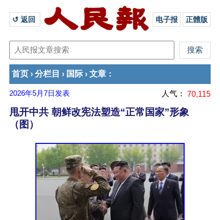
↺ 返回 
电子报
正體版
首页
分栏目
国际
文章
›
›
›
：
2026年5月7日
发表
人气：
70,115
甩开中共 朝鲜改宪法塑造“正常国家”形象
（图）