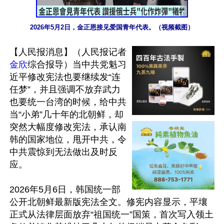
2026年5月2日，金正恩接见爱国青年代表。（视频截图）
【人民报消息】（人民报记者
金欣
综合报导）当中共党魁习
近平修改宪法也要继续发“连
任梦”，并且强调不放弃武力
也要统一台湾的时候，给中共
当“小弟”几十年的北朝鲜，却
突然大幅度修改宪法，承认南
韩的国家地位，甩开中共，令
中共震惊到无法做出及时反
应。

2026年5月6日，韩国统一部
公开北朝鲜最新版宪法全文。修宪内容显示，平壤
正式从法律层面放弃“祖国统一”国策，首次写入领土