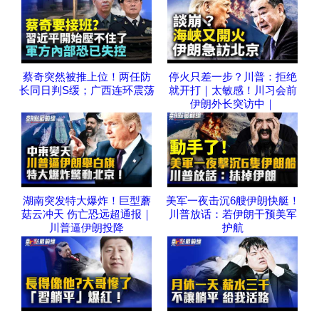
蔡奇突然被推上位！两任防
停火只差一步？川普：拒绝
长同日判S缓；广西连环震荡
就开打｜太敏感！川习会前
伊朗外长突访中｜
湖南突发特大爆炸！巨型蘑
美军一夜击沉6艘伊朗快艇！
菇云冲天 伤亡恐远超通报｜
川普放话：若伊朗干预美军
川普逼伊朗投降
护航