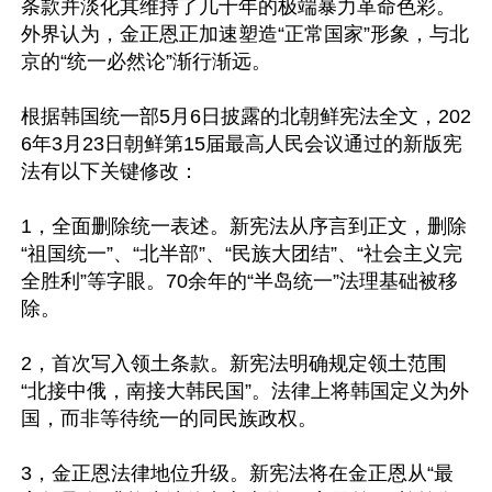
条款并淡化其维持了几十年的极端暴力革命色彩。
外界认为，金正恩正加速塑造“正常国家”形象，与北
京的“统一必然论”渐行渐远。

根据韩国统一部5月6日披露的北朝鲜宪法全文，202
6年3月23日朝鲜第15届最高人民会议通过的新版宪
法有以下关键修改：

1，全面删除统一表述。新宪法从序言到正文，删除
“祖国统一”、“北半部”、“民族大团结”、“社会主义完
全胜利”等字眼。70余年的“半岛统一”法理基础被移
除。

2，首次写入领土条款。新宪法明确规定领土范围
“北接中俄，南接大韩民国”。法律上将韩国定义为外
国，而非等待统一的同民族政权。

3，金正恩法律地位升级。新宪法将在金正恩从“最