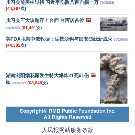
川习会前美中过招 习近平伤敌八百自损一万
2026/5/5
(
44,967
次)
川习会三大议题浮上台面 台湾居首位
🖼️
(
61,491
次)
2026/5/5
美FDA拟禁中俄数据：生技脱钩与国安防线新战火
2026/5/5
(
44,392
次)
湖南浏阳烟花厰发生特大爆炸21死61伤
🖼️
📝
(
68,949
次)
2026/5/5
Copyright© RMB Public Foundation Inc.
All Rights Reserved
人民报网站服务条款