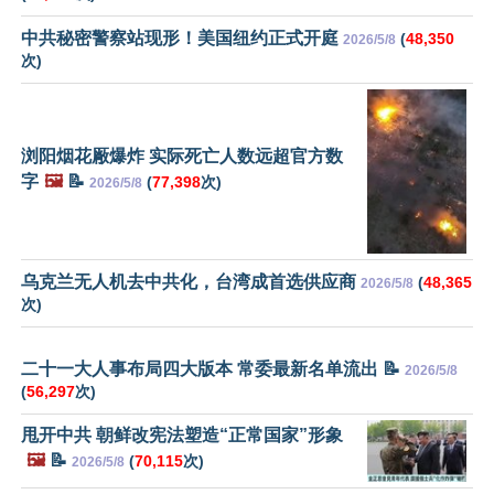
中共秘密警察站现形！美国纽约正式开庭
(
48,350
2026/5/8
次)
浏阳烟花厰爆炸 实际死亡人数远超官方数
字
🖼️
📝
(
77,398
次)
2026/5/8
乌克兰无人机去中共化，台湾成首选供应商
(
48,365
2026/5/8
次)
二十一大人事布局四大版本 常委最新名单流出 📝
2026/5/8
(
56,297
次)
甩开中共 朝鲜改宪法塑造“正常国家”形象
🖼️
📝
(
70,115
次)
2026/5/8