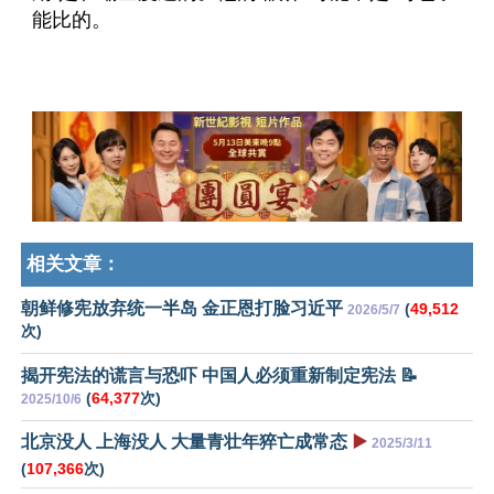
能比的。
相关文章：
朝鲜修宪放弃统一半岛 金正恩打脸习近平
(
49,512
2026/5/7
次)
揭开宪法的谎言与恐吓 中国人必须重新制定宪法 📝
(
64,377
次)
2025/10/6
北京没人 上海没人 大量青壮年猝亡成常态
▶️
2025/3/11
(
107,366
次)