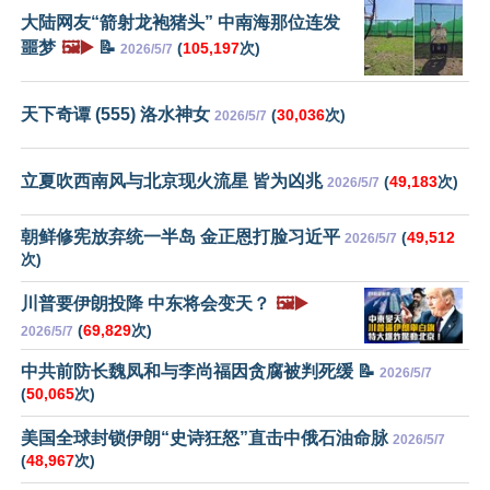
大陆网友“箭射龙袍猪头” 中南海那位连发
噩梦
🖼️▶️
📝
(
105,197
次)
2026/5/7
天下奇谭 (555) 洛水神女
(
30,036
次)
2026/5/7
立夏吹西南风与北京现火流星 皆为凶兆
(
49,183
次)
2026/5/7
朝鲜修宪放弃统一半岛 金正恩打脸习近平
(
49,512
2026/5/7
次)
川普要伊朗投降 中东将会变天？
🖼️▶️
(
69,829
次)
2026/5/7
中共前防长魏凤和与李尚福因贪腐被判死缓 📝
2026/5/7
(
50,065
次)
美国全球封锁伊朗“史诗狂怒”直击中俄石油命脉
2026/5/7
(
48,967
次)