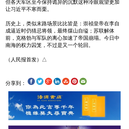
但各大军区至今保持诡异的沉默这种冷眼观望更加
让习近平不寒而栗。

历史上，类似末路场景比比皆是：崇祯皇帝在李自
成逼近时仍猜忌将领，最终煤山自缢；苏联解体
前，克格勃与军队的离心加速了帝国崩塌。今日中
南海的权力囚笼，不过是又一个轮回。

分享到：