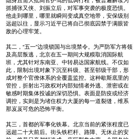
隐身且需大批高官护驾的低调行程，被普遍解读为
抓捕张又侠、刘振立后，对军事突袭的极度恐惧。
他走到哪里，哪里就瞬间变成真空地带，安保级别
远超以往，显示习近平已将自己彻底囚禁于满眼皆
敌的心理牢笼。

其二，“五一”边境锁国与出境禁令。为严防军方将领
及高层叛逃，北京在五一期间大规糢取消国际航
班，尤其针对东南亚、中转易达国家航线。不仅如
此，限制出境对象下沉至科级、甚至邨级干部，形
成对整个官僚体系的全覆盖监控。这种歇斯底里的
管控，折射出习政权对内部知情者外逃、泄密或在
敏感时期集体投诚的深切恐惧。表面是防疫或经济
调控，实则是为堵住权力大厦的每一道裂缝，维系
那岌岌可危的恐怖平衡。

其三，首都的军事化铁幕。北京当前的紧张程度已
远超二十大前后。街头铁栏杆、路障、无休止的安