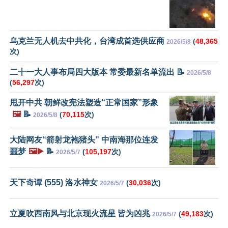
乌克兰无人机去中共化，台湾成首选供应商
(
48,365
2026/5/8
次)
二十一大人事布局四大版本 常委最新名单流出 📝
2026/5/8
(
56,297
次)
甩开中共 朝鲜改宪法塑造“正常国家”形象
🖼️
📝
(
70,115
次)
2026/5/8
大陆网友“箭射龙袍猪头” 中南海那位连发
噩梦
🖼️▶️
📝
(
105,197
次)
2026/5/7
天下奇谭 (555) 洛水神女
(
30,036
次)
2026/5/7
立夏吹西南风与北京现火流星 皆为凶兆
(
49,183
次)
2026/5/7