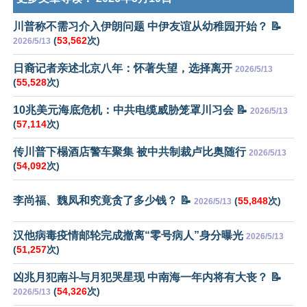
川普称不需习介入伊朗问题 中伊友谊从幼稚园开始？ 📝
(
53,562
次)
2026/5/13
日裔记者亲述北京八年：怀著失望，选择离开
2026/5/13
(
55,528
次)
10兆美元海底危机：中共电缆威胁笼罩川习会 📝
2026/5/13
(
57,114
次)
传川普下榻酒店警车聚集 被中共制裁卢比奥随行
2026/5/13
(
54,092
次)
李尚福、魏凤和究竟贪了多少钱？ 📝
(
55,848
次)
2026/5/13
汉他病毒疫情邮轮完成撤离“零号病人”身分曝光
2026/5/13
(
51,257
次)
凶兆月犯南斗与月犯哭星现 中南海一年内将有大丧？ 📝
(
54,326
次)
2026/5/13