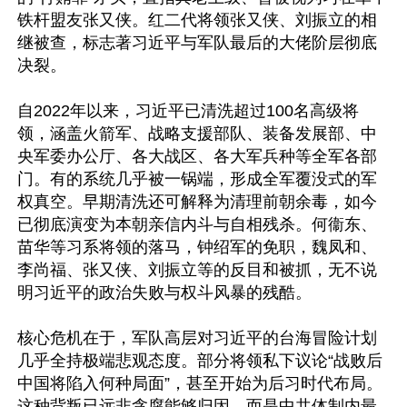
铁杆盟友张又侠。红二代将领张又侠、刘振立的相
继被查，标志著习近平与军队最后的大佬阶层彻底
决裂。

自2022年以来，习近平已清洗超过100名高级将
领，涵盖火箭军、战略支援部队、装备发展部、中
央军委办公厅、各大战区、各大军兵种等全军各部
门。有的系统几乎被一锅端，形成全军覆没式的军
权真空。早期清洗还可解释为清理前朝余毒，如今
已彻底演变为本朝亲信内斗与自相残杀。何衞东、
苗华等习系将领的落马，钟绍军的免职，魏凤和、
李尚福、张又侠、刘振立等的反目和被抓，无不说
明习近平的政治失败与权斗风暴的残酷。

核心危机在于，军队高层对习近平的台海冒险计划
几乎全持极端悲观态度。部分将领私下议论“战败后
中国将陷入何种局面”，甚至开始为后习时代布局。
这种背叛已远非贪腐能够归因，而是中共体制内最