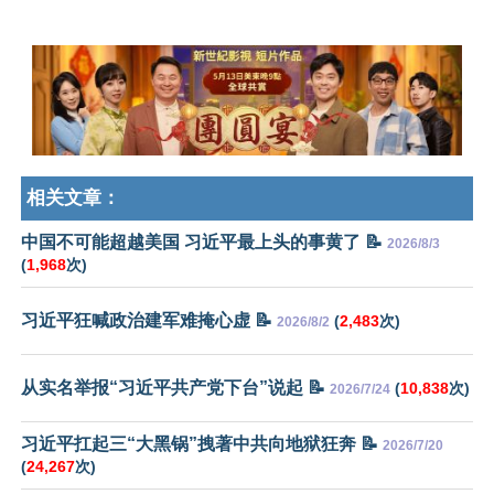
相关文章：
中国不可能超越美国 习近平最上头的事黄了 📝
2026/8/3
(
1,968
次)
习近平狂喊政治建军难掩心虚 📝
(
2,483
次)
2026/8/2
从实名举报“习近平共产党下台”说起 📝
(
10,838
次)
2026/7/24
习近平扛起三“大黑锅”拽著中共向地狱狂奔 📝
2026/7/20
(
24,267
次)