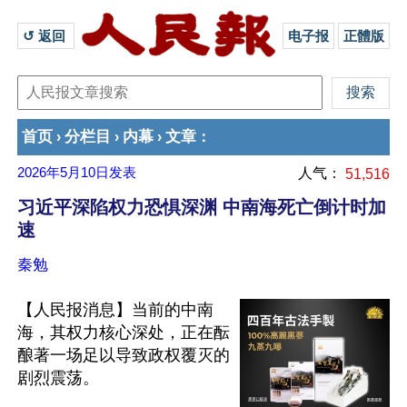
↺ 返回 
电子报
正體版
首页
分栏目
内幕
文章
›
›
›
：
2026年5月10日
发表
人气：
51,516
习近平深陷权力恐惧深渊 中南海死亡倒计时加
速
秦勉
【人民报消息】当前的中南
海，其权力核心深处，正在酝
酿著一场足以导致政权覆灭的
剧烈震荡。
