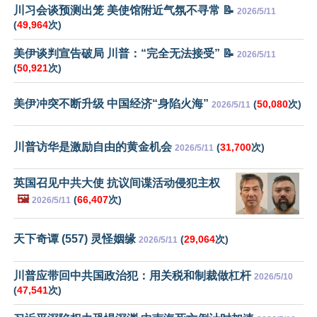
川习会谈预测出笼 美使馆附近气氛不寻常 📝
2026/5/11
(
49,964
次)
美伊谈判宣告破局 川普：“完全无法接受” 📝
2026/5/11
(
50,921
次)
美伊冲突不断升级 中国经济“身陷火海”
(
50,080
次)
2026/5/11
川普访华是激励自由的黄金机会
(
31,700
次)
2026/5/11
英国召见中共大使 抗议间谍活动侵犯主权
🖼️
(
66,407
次)
2026/5/11
天下奇谭 (557) 灵怪姻缘
(
29,064
次)
2026/5/11
川普应带回中共国政治犯：用关税和制裁做杠杆
2026/5/10
(
47,541
次)