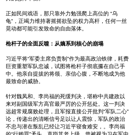
正如民间戏语，那只靠外力勉强爬上高位的 “乌
龟”，正竭力维持著摇摇欲坠的权力高杆，任何一丝
晃动都可能引发致命的自由落体。

枪杆子的全面反噬：从嫡系到核心的崩塌
习近平将“军委主席负责制”作为最高政治铁律，耗费
巨资重塑军队忠诚，试图将枪杆子彻底攥在自己手
中。他亲自提拔的将领、亲信心腹，不断地成为他
最致命的威胁。

针对魏凤和、李尚福的死缓判决，堪称中共建政以
来对副国级军方高官最严厉的公开惩处。这一判决
远超常规腐败处理，且军报直接公开批判“军队二心”
论，传递出的清晰信号足以让人震惊，军队的政治
不忠与潜在叛乱已经让习近平寝食难安，。李尚福
的“行贿罪”矛头，直指其老上级、曾被视为习在军中