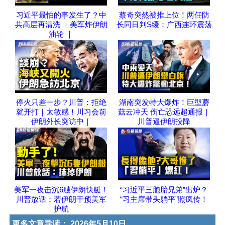
习近平最怕的事发生了？中
蔡奇突然被推上位！两任防
共高层再清洗 ｜美军炸伊朗
长同日判S缓；广西连环震荡
油轮 ｜
停火只差一步？川普：拒绝
湖南突发特大爆炸！巨型蘑
就开打｜太敏感！川习会前
菇云冲天 伤亡恐远超通报｜
伊朗外长突访中｜
川普逼伊朗投降
美军一夜击沉6艘伊朗快艇！
“习近平三胞胎兄弟”出炉？
川普放话：若伊朗干预美军
“习主席带头躺平”照疯传！
护航
更多文章导读：
2026年5月10日