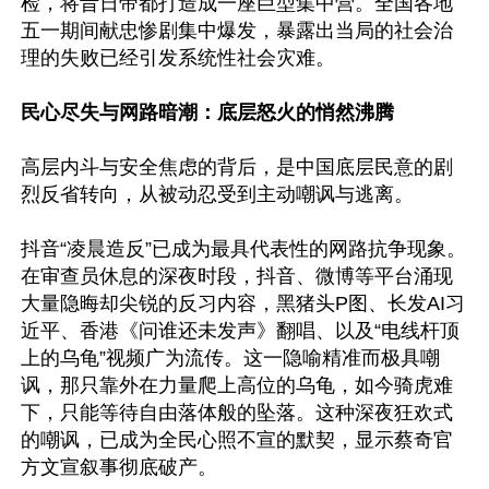
检，将昔日帝都打造成一座巨型集中营。全国各地
五一期间献忠惨剧集中爆发，暴露出当局的社会治
理的失败已经引发系统性社会灾难。

民心尽失与网路暗潮：底层怒火的悄然沸腾
高层内斗与安全焦虑的背后，是中国底层民意的剧
烈反省转向，从被动忍受到主动嘲讽与逃离。

抖音“凌晨造反”已成为最具代表性的网路抗争现象。
在审查员休息的深夜时段，抖音、微博等平台涌现
大量隐晦却尖锐的反习内容，黑猪头P图、长发AI习
近平、香港《问谁还未发声》翻唱、以及“电线杆顶
上的乌龟”视频广为流传。这一隐喻精准而极具嘲
讽，那只靠外在力量爬上高位的乌龟，如今骑虎难
下，只能等待自由落体般的坠落。这种深夜狂欢式
的嘲讽，已成为全民心照不宣的默契，显示蔡奇官
方文宣叙事彻底破产。
