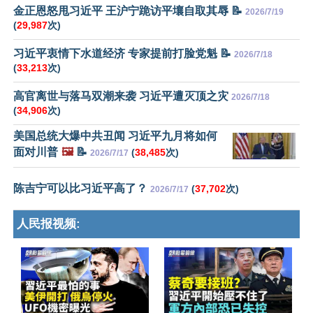
金正恩怒甩习近平 王沪宁跪访平壤自取其辱 📝
2026/7/19
(
29,987
次)
习近平衷情下水道经济 专家提前打脸党魁 📝
2026/7/18
(
33,213
次)
高官离世与落马双潮来袭 习近平遭灭顶之灾
2026/7/18
(
34,906
次)
美国总统大爆中共丑闻 习近平九月将如何
面对川普
🖼️
📝
(
38,485
次)
2026/7/17
陈吉宁可以比习近平高了？
(
37,702
次)
2026/7/17
人民报视频: