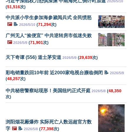
习近平深陷权力恐惧深渊 中南海死亡倒计时加速
2026/5/10
(
51,516
次)
中共派小学生参加海参崴阅兵式 全民愤怒
🖼️
📝
(
71,294
次)
2026/5/10
广州无人“捡便宜” 中共逆转房市低迷失败
🖼️
(
71,901
次)
2026/5/9
天下奇谭 (556) 道士茅安道
(
29,639
次)
2026/5/9
彩电销量跌回10年前 近2000家电视台濒临倒闭 📝
2026/5/9
(
48,257
次)
中共秘密警察站现形！美国纽约正式开庭
(
48,350
2026/5/8
次)
浏阳烟花厰爆炸 实际死亡人数远超官方数
字
🖼️
📝
(
77,398
次)
2026/5/8