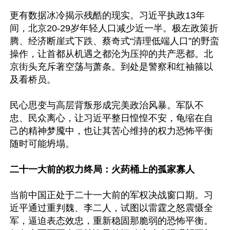
更有数据冰冷揭示残酷的现实。习近平执政13年
间，北京20-29岁年轻人口减少近一半。极左政策折
腾、经济断崖式下跌、蔡奇式“清理低端人口”的野蛮
操作，让首都从机遇之都沦为压抑的共产恶都。北
京街头充斥著空荡与萧条。到处是警察和红袖箍以
及看桥员。

民心思变与高层背叛形成完美政治风暴。军队不
忠、民众离心，让习近平整日惶惶不安，龟缩在自
己的精神梦魇中，也让其苦心维持的权力恐怖平衡
随时可能坍塌。

二十一大前的权力终局：火药桶上的孤家寡人
当前中国正处于二十一大前的军权决战窗口期。习
近平通过重判魏、李二人，试图以雷霆之怒震慑全
军，逼迫表态效忠，重新稳固那脆弱的恐怖平衡。