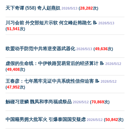
天下奇谭 (558) 奇人赵燕奴
(
28,282
次)
2026/5/13
川习会前 外交部短片示软 何立峰赴韩跪乞 📝
2026/5/13
(
51,541
次)
欧盟动手防范中共将逆变器武器化
(
49,636
次)
2026/5/13
虚假的生命线：中伊铁路贸易背后的经济算计 📝
2026/5/12
(
49,408
次)
王春彦：七年黑牢见证中共系统性信仰迫害 📝
2026/5/12
(
47,952
次)
触碰习逆鳞 魏凤和李尚福成祭品
(
70,869
次)
2026/5/12
中国籍男拥大批军火 引爆泰国国安疑虑
(
50,842
次)
2026/5/12