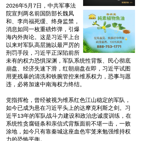
2026年5月7日，中共军事法
院宣判两名前国防部长魏凤
和、李尚福死缓、终身监禁，
消息如同一枚重磅炸弹，引爆
海内外舆论。这是习近平上台
以来对军队高层施以最严厉的
刑罚手段，习近平正深陷前所
未有的权力恐惧深渊，军队系统性背叛、民心彻底
崩盘、经济失速下滑，红朝崩盘在即，习近平试图
用更残暴的清洗和铁腕管控来维系权力，恐事与愿
违，必将加速中南海权力终结。

党指挥枪，曾经被视为维系红色江山稳定的军队，
如今已成为悬在习近平头上的达摩克利斯之剑。习
近平13年的军队战斗力建设和政治忠诚度训练，在
系统性贪腐链条和亲信式背叛面前不堪一击，一败
涂地，如今只有靠秦城这座血色牢笼来勉强维持权
力的恐怖平衡。
