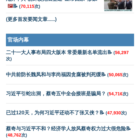
🖼️
📝
(
70,115
次)
(更多首发要闻文章......)
官场内幕
二十一大人事布局四大版本 常委最新名单流出📝
(
56,297
次)
中共前防长魏凤和与李尚福因贪腐被判死缓📝
(
50,065
次)
习近平引蛇出洞，蔡奇五中全会接班是骗局？
(
54,716
次)
已过120天，为何习近平还动不了张又侠？📝
(
47,930
次)
蔡奇与习近平不和？经济学人放风蔡奇权力过大很危险📝
(
48,762
次)