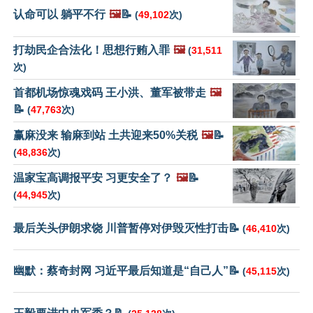
认命可以 躺平不行
🖼️
📝
(
49,102
次)
打劫民企合法化！思想行贿入罪
🖼️
(
31,511
次)
首都机场惊魂戏码 王小洪、董军被带走
🖼️
📝
(
47,763
次)
赢麻没来 输麻到站 土共迎来50%关税
🖼️
📝
(
48,836
次)
温家宝高调报平安 习更安全了？
🖼️
📝
(
44,945
次)
最后关头伊朗求饶 川普暂停对伊毁灭性打击📝
(
46,410
次)
幽默：蔡奇封网 习近平最后知道是“自己人”📝
(
45,115
次)