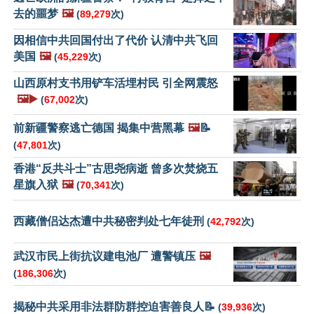
去的噩梦
🖼️
(
89,279
次)
因相信中共回国付出了代价 认清中共飞回
美国
🖼️
(
45,229
次)
山西原村支书用铲车活埋村民 引全网震怒
🖼️▶️
(
67,002
次)
前新疆警察逃亡德国 揭集中营黑幕
🖼️
📝
(
47,801
次)
香港“反共斗士”古思尧病逝 曾多次焚烧五
星旗入狱
🖼️
(
70,341
次)
西藏僧侣达杰遭中共秘密判处七年徒刑
(
42,792
次)
武汉市民上街抗议建电池厂 遭警镇压
🖼️
(
186,306
次)
揭秘中共采用非法群防群控迫害善良人📝
(
39,936
次)