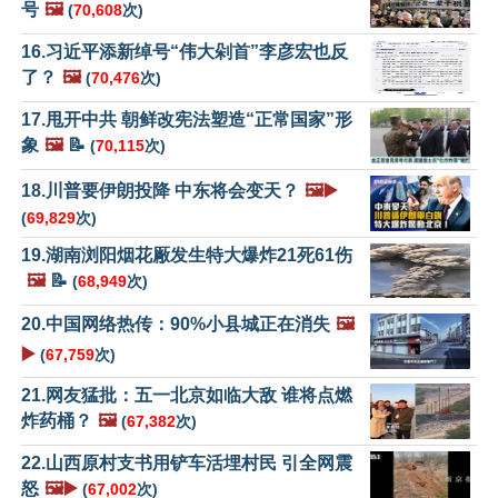
号
🖼️
(
70,608
次)
16.习近平添新绰号“伟大剁首”李彦宏也反
了？
🖼️
(
70,476
次)
17.甩开中共 朝鲜改宪法塑造“正常国家”形
象
🖼️
📝
(
70,115
次)
18.川普要伊朗投降 中东将会变天？
🖼️▶️
(
69,829
次)
19.湖南浏阳烟花厰发生特大爆炸21死61伤
🖼️
📝
(
68,949
次)
20.中国网络热传：90%小县城正在消失
🖼️
▶️
(
67,759
次)
21.网友猛批：五一北京如临大敌 谁将点燃
炸药桶？
🖼️
(
67,382
次)
22.山西原村支书用铲车活埋村民 引全网震
怒
🖼️▶️
(
67,002
次)