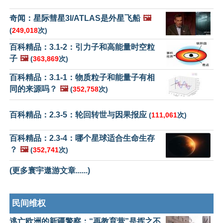
奇闻：星际彗星3I/ATLAS是外星飞船
🖼️
(
249,018
次)
百科精品：3.1-2：引力子和高能量时空粒
子
🖼️
(
363,869
次)
百科精品：3.1-1：物质粒子和能量子有相
同的来源吗？
🖼️
(
352,758
次)
百科精品：2.3-5：轮回转世与因果报应
(
111,061
次)
百科精品：2.3-4：哪个星球适合生命生存
？
🖼️
(
352,741
次)
(更多寰宇遨游文章......)
民间维权
逃亡欧洲的新疆警察：“再教育营”是挥之不