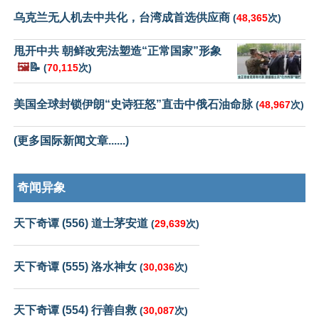
乌克兰无人机去中共化，台湾成首选供应商
(
48,365
次)
甩开中共 朝鲜改宪法塑造“正常国家”形象
🖼️
📝
(
70,115
次)
美国全球封锁伊朗“史诗狂怒”直击中俄石油命脉
(
48,967
次)
(更多国际新闻文章......)
奇闻异象
天下奇谭 (556) 道士茅安道
(
29,639
次)
天下奇谭 (555) 洛水神女
(
30,036
次)
天下奇谭 (554) 行善自救
(
30,087
次)