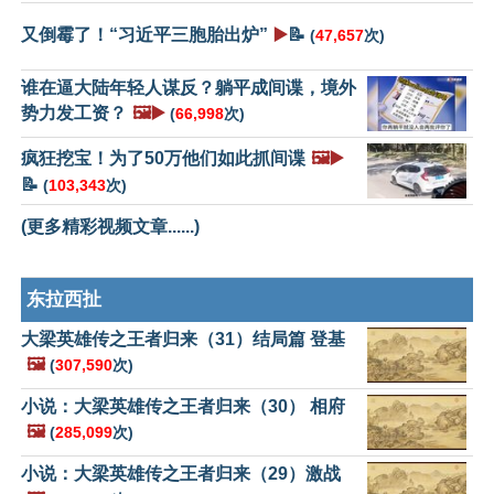
又倒霉了！“习近平三胞胎出炉”
▶️
📝
(
47,657
次)
谁在逼大陆年轻人谋反？躺平成间谍，境外
势力发工资？
🖼️▶️
(
66,998
次)
疯狂挖宝！为了50万他们如此抓间谍
🖼️▶️
📝
(
103,343
次)
(更多精彩视频文章......)
东拉西扯
大梁英雄传之王者归来（31）结局篇 登基
🖼️
(
307,590
次)
小说：大梁英雄传之王者归来（30） 相府
🖼️
(
285,099
次)
小说：大梁英雄传之王者归来（29）激战