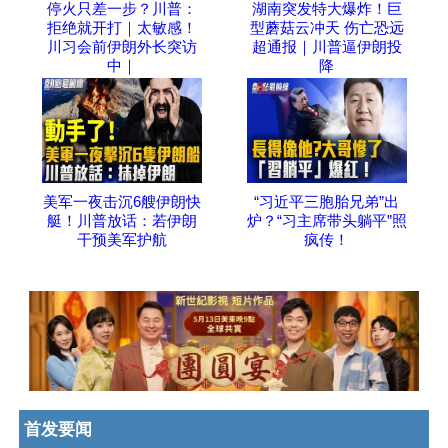
停火只差一步？川普：
湖南突发特大爆炸！巨
拒绝就开打｜太敏感！
型蘑菇云冲天 伤亡恐远
川习会前伊朗外长突访
超通报｜川普逼伊朗投
中｜
降
美军一夜击沉6艘伊朗快
“习近平三胞胎兄弟”出
艇！川普放话：若伊朗
炉？“习主席带头躺平”照
干预美军护航
疯传！
首发要闻