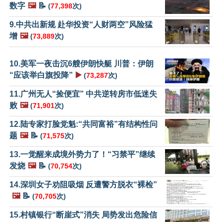
数字
🖼️
📝
(
77,398
次)
9.中共出新规 赴华投资“人财两空”风险猛
增
🖼️
(
73,889
次)
10.美军一夜击沉6艘伊朗快艇 川普：伊朗
“应该举白旗投降”
▶️
(
73,287
次)
11.广州无人“捡便宜” 中共逆转房市低迷失
败
🖼️
(
71,901
次)
12.陆专家打脸党魁:“共同富裕”有结构性问
题
🖼️
📝
(
71,575
次)
13.一觉醒来成境外势力了！“习禁平”继续
发烧
🖼️
📝
(
70,754
次)
14.深圳女子劝阻吸烟 反遭警方脱衣“裸检”
🖼️
📝
(
70,705
次)
15.村镇银行“断崖式”消失 局势发出危险信