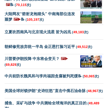
🖼️
📝
(
70,115
次)
大陆网友“箭射龙袍猪头” 中南海那位连发
噩梦
🖼️▶️
📝
(
105,197
次)
立夏吹西南风与北京现火流星 皆为凶兆
(
49,183
次)
朝鲜修宪放弃统一半岛 金正恩打脸习近平
(
49,512
次)
川普要伊朗投降 中东将会变天？
🖼️▶️
(
69,829
次)
中共前防长魏凤和与李尚福因贪腐被判死缓📝
(
50,065
次)
美国全球封锁伊朗“史诗狂怒”直击中俄石油命脉
(
48,967
次)
捕鱼、采矿与战争 中共测绘全球海洋的真正目的
(
49,489