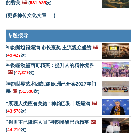
的赞美
🖼️
(
531,925
次)
(更多神传文化文章......)
专题报导
神韵斯坦福爆满 市长褒奖 主流观众盛赞
🖼️
(
45,427
次)
神韵感动墨西哥精英：提升人的精神境界
🖼️
(
47,279
次)
神韵世界艺术团凯旋 欧洲已开卖2027年门
票
🖼️
(
51,538
次)
“展现人类应有美德” 神韵巴黎十场爆满
🖼️
(
43,578
次)
“创世主已降临人间”神韵唤醒巴西精英
🖼️
(
44,210
次)