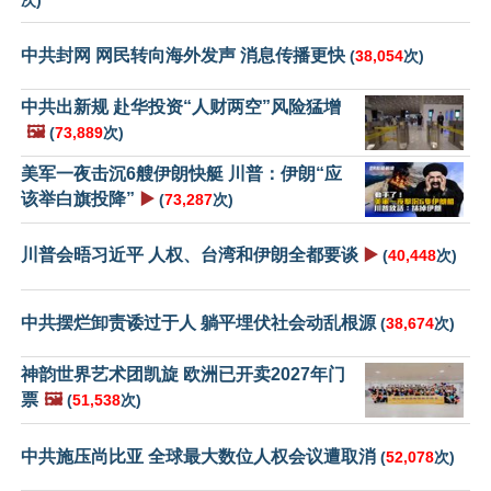
次)
中共封网 网民转向海外发声 消息传播更快
(
38,054
次)
中共出新规 赴华投资“人财两空”风险猛增
🖼️
(
73,889
次)
美军一夜击沉6艘伊朗快艇 川普：伊朗“应
该举白旗投降”
▶️
(
73,287
次)
川普会晤习近平 人权、台湾和伊朗全都要谈
▶️
(
40,448
次)
中共摆烂卸责诿过于人 躺平埋伏社会动乱根源
(
38,674
次)
神韵世界艺术团凯旋 欧洲已开卖2027年门
票
🖼️
(
51,538
次)
中共施压尚比亚 全球最大数位人权会议遭取消
(
52,078
次)