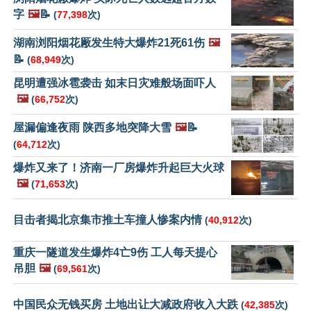
字
🖼️
📝
(
77,398
次)
湖南浏阳烟花厰发生特大爆炸21死61伤
🖼️
📝
(
68,949
次)
昆明遭强冰雹袭击 如末日灾难般场面吓人
🖼️
(
66,752
次)
屋漏偏逢夜雨 陕西多地突降大雪
🖼️
📝
(
64,712
次)
爆炸又来了！济南一厂房爆炸升起巨大火球
🖼️
(
71,653
次)
目击者揭北京集市推土车撞人惨案内情
(
40,912
次)
重庆一隧道发生爆炸4亡9伤 工人每天提心
吊胆
🖼️
(
69,561
次)
中国民众无钱买房 土地出让大减政府收入大跌
(
42,385
次)