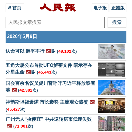
↺ 首页 
电子报
正體版
2026年5月9日
认命可以 躺平不行
🖼️
📝
(
49,102
次)
五角大厦公布首批UFO解密文件 暗示存在
外星生命
🖼️
📝
(
45,443
次)
国会百余名议员促川普呼吁习近平释放黎智
英
🖼️
(
42,382
次)
神韵斯坦福爆满 市长褒奖 主流观众盛赞
🖼️
(
45,427
次)
广州无人“捡便宜” 中共逆转房市低迷失败
🖼️
(
71,901
次)