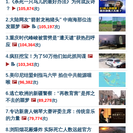
1.《杀死一只鸟儿的最好办法》为何成反诗
？
▶️
(
105,874
次)
2.大陆网友“箭射龙袍猪头” 中南海那位连
发噩梦
🖼️▶️
📝
(
105,197
次)
3.重庆时代峰峻被雷劈是“遭天谴”获热烈呼
应
🖼️
(
104,364
次)
4.疯狂挖宝！为了50万他们如此抓间谍
🖼️
▶️
📝
(
103,343
次)
5.美印尼结盟剑指马六甲 掐住中共能源咽
喉
🖼️
(
96,382
次)
6.逃亡欧洲的新疆警察：“再教育营”是挥之
不去的噩梦
🖼️
(
89,279
次)
7.专访新唐人钢琴大赛评委主席：传统音乐
的力量
🖼️
(
79,774
次)
8.浏阳烟花厰爆炸 实际死亡人数远超官方