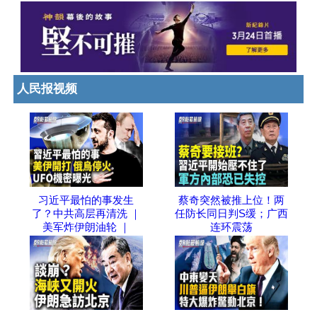
人民报视频
习近平最怕的事发生
蔡奇突然被推上位！两
了？中共高层再清洗 ｜
任防长同日判S缓；广西
美军炸伊朗油轮 ｜
连环震荡