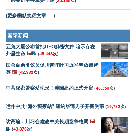
王毅要进中央军委？📝
(
25,138
次)
(更多幽默笑话文章......)
国际新闻
五角大厦公布首批UFO解密文件 暗示存在
外星生命
🖼️
📝
(
45,443
次)
国会百余名议员促川普呼吁习近平释放黎智
英
🖼️
(
42,382
次)
中共秘密警察站现形！美国纽约正式开庭
(
48,350
次)
运作中共“海外警察站” 纽约华裔男子开庭受审
(
19,782
次)
访高瑜：川习会难改中美长期竞争格局
🖼️
📝
(
43,870
次)