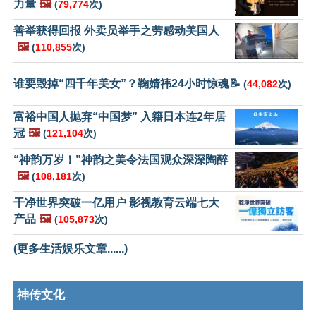
力量
🖼️
(
79,774
次)
善举获得回报 外卖员举手之劳感动美国人
🖼️
(
110,855
次)
谁要毁掉“四千年美女”？鞠婧祎24小时惊魂📝
(
44,082
次)
富裕中国人抛弃“中国梦” 入籍日本连2年居
冠
🖼️
(
121,104
次)
“神韵万岁！”神韵之美令法国观众深深陶醉
🖼️
(
108,181
次)
干净世界突破一亿用户 影视教育云端七大
产品
🖼️
(
105,873
次)
(更多生活娱乐文章......)
神传文化