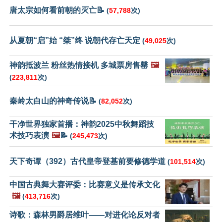
唐太宗如何看前朝的灭亡📝
(
57,788
次)
从夏朝“启”始 “桀”终 说朝代存亡天定
(
49,025
次)
神韵抵波兰 粉丝热情接机 多城票房售罄
🖼️
(
223,811
次)
秦岭太白山的神奇传说📝
(
82,052
次)
干净世界独家首播：神韵2025中秋舞蹈技
术技巧表演
🖼️
📝
(
245,473
次)
天下奇谭（392）古代皇帝登基前要修德学道
(
101,514
次)
中国古典舞大赛评委：比赛意义是传承文化
🖼️
(
413,716
次)
诗歌：森林男爵居维叶——对进化论反对者