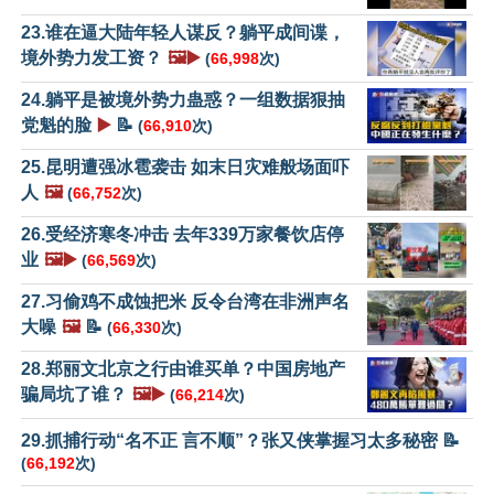
23.谁在逼大陆年轻人谋反？躺平成间谍，
境外势力发工资？
🖼️▶️
(
66,998
次)
24.躺平是被境外势力蛊惑？一组数据狠抽
党魁的脸
▶️
📝
(
66,910
次)
25.昆明遭强冰雹袭击 如末日灾难般场面吓
人
🖼️
(
66,752
次)
26.受经济寒冬冲击 去年339万家餐饮店停
业
🖼️▶️
(
66,569
次)
27.习偷鸡不成蚀把米 反令台湾在非洲声名
大噪
🖼️
📝
(
66,330
次)
28.郑丽文北京之行由谁买单？中国房地产
骗局坑了谁？
🖼️▶️
(
66,214
次)
29.抓捕行动“名不正 言不顺”？张又侠掌握习太多秘密 📝
(
66,192
次)