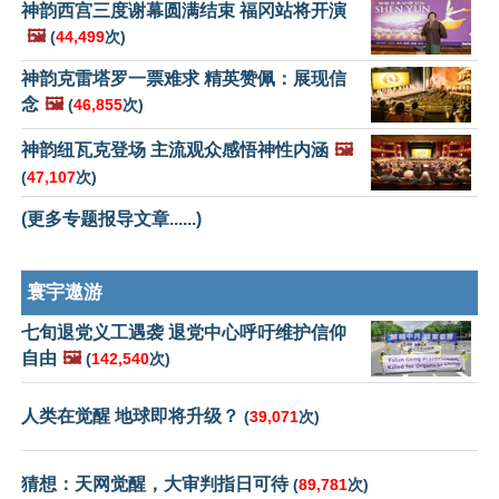
神韵西宫三度谢幕圆满结束 福冈站将开演
🖼️
(
44,499
次)
神韵克雷塔罗一票难求 精英赞佩：展现信
念
🖼️
(
46,855
次)
神韵纽瓦克登场 主流观众感悟神性内涵
🖼️
(
47,107
次)
(更多专题报导文章......)
寰宇遨游
七旬退党义工遇袭 退党中心呼吁维护信仰
自由
🖼️
(
142,540
次)
人类在觉醒 地球即将升级？
(
39,071
次)
猜想：天网觉醒，大审判指日可待
(
89,781
次)