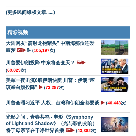
(更多民间维权文章......)
精彩视频
大陆网友“箭射龙袍猪头” 中南海那位连发
噩梦
🖼️▶️
📝
(
105,197
次)
川普要伊朗投降 中东将会变天？
🖼️▶️
(
69,829
次)
美军一夜击沉6艘伊朗快艇 川普：伊朗“应
该举白旗投降”
▶️
(
73,287
次)
川普会晤习近平 人权、台湾和伊朗全都要谈
▶️
(
40,448
次)
光影之间，青春共鸣 - 电影《Symphony
of Light and Shadow》（光与影的交响）
将于母亲节在干净世界首播
🖼️▶️
(
43,382
次)