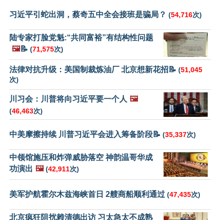
习近平引蛇出洞，蔡奇五中全会接班是骗局？
(
54,716
次)
陆专家打脸党魁:“共同富裕”有结构性问题
🖼️
📝
(
71,575
次)
法律对抗升级：美国制裁炼油厂 北京想新花招📝
(
51,045
次)
川习会：川普将向习近平要一个人
🖼️
(
46,463
次)
中美摩擦持续 川普习近平会进入筹备阶段📝
(
35,337
次)
中领馆施压和炸弹威胁落空 神韵温哥华成
功演出
🖼️
(
42,911
次)
美军护航霍尔木兹海峡首日 2艘商船顺利通过
(
47,435
次)
北京疯狂阻扰赖清德出访 习太急太不成熟