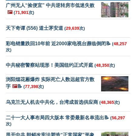
广州无人“捡便宜” 中共逆转房市低迷失败
🖼️
(
71,901
次)
天下奇谭 (556) 道士茅安道
(
29,639
次)
彩电销量跌回10年前 近2000家电视台濒临倒闭📝
(
48,257
次)
中共秘密警察站现形！美国纽约正式开庭
(
48,350
次)
浏阳烟花厰爆炸 实际死亡人数远超官方数
字
🖼️
📝
(
77,398
次)
乌克兰无人机去中共化，台湾成首选供应商
(
48,365
次)
二十一大人事布局四大版本 常委最新名单流出📝
(
56,297
次)
甩开中共 朝鲜改宪法塑造“正常国家”形象