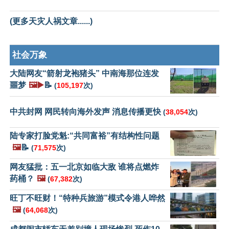
(更多天灾人祸文章......)
社会万象
大陆网友“箭射龙袍猪头” 中南海那位连发
噩梦
🖼️▶️
📝
(
105,197
次)
中共封网 网民转向海外发声 消息传播更快
(
38,054
次)
陆专家打脸党魁:“共同富裕”有结构性问题
🖼️
📝
(
71,575
次)
网友猛批：五一北京如临大敌 谁将点燃炸
药桶？
🖼️
(
67,382
次)
旺丁不旺财！“特种兵旅游”模式令港人哗然
🖼️
(
64,068
次)