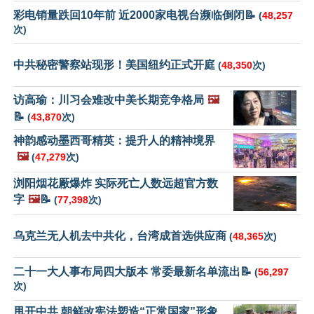
彩电销量跌回10年前 近2000家电视台濒临倒闭📝
(
48,257
次)
中共秘密警察站现形！美国纽约正式开庭
(
48,350
次)
访高瑜：川习会难改中美长期竞争格局
🖼️
📝
(
43,870
次)
神韵感动墨西哥精英：提升人的精神境界
🖼️
(
47,279
次)
浏阳烟花厰爆炸 实际死亡人数远超官方数
字
🖼️
📝
(
77,398
次)
乌克兰无人机去中共化，台湾成首选供应商
(
48,365
次)
二十一大人事布局四大版本 常委最新名单流出📝
(
56,297
次)
甩开中共 朝鲜改宪法塑造“正常国家”形象