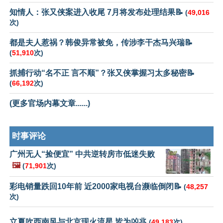
知情人：张又侠案进入收尾 7月将发布处理结果📝
(
49,016
次)
都是夫人惹祸？韩俊异常被免，传涉李干杰马兴瑞📝
(
51,910
次)
抓捕行动“名不正 言不顺”？张又侠掌握习太多秘密📝
(
66,192
次)
(更多官场内幕文章......)
时事评论
广州无人“捡便宜” 中共逆转房市低迷失败
🖼️
(
71,901
次)
彩电销量跌回10年前 近2000家电视台濒临倒闭📝
(
48,257
次)
立夏吹西南风与北京现火流星 皆为凶兆
(
49,183
次)