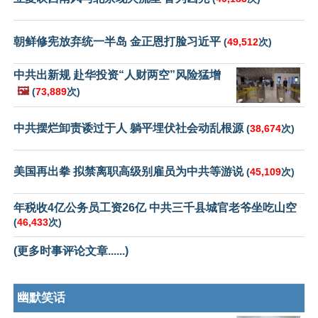
朝鲜修宪放弃统一半岛 金正恩打脸习近平
(
49,512
次)
中共出新规 赴华投资“人财两空”风险猛增
🖼️
(
73,889
次)
中共摆烂卸责诿过于人 躺平埋伏社会动乱根源
(
38,674
次)
美国再出拳 拟禁离职高级别雇员为中共等游说
(
45,109
次)
年税收4亿公务员工资26亿 中共三千县城官老爷坐吃山空
(
46,433
次)
(更多时事评论文章......)
幽默笑话