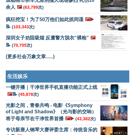
成都闹市轿车无差别撞人现场惨烈 死伤10
余人
🖼️
(
63,799
次)
疯狂挖宝！为了50万他们如此抓间谍
🖼️▶️
📝
(
103,343
次)
深圳女子劝阻吸烟 反遭警方脱衣“裸检”
🖼️
📝
(
70,705
次)
(更多社会万象文章......)
生活娱乐
一键开播｜干净世界手机直播功能正式上线
🖼️
📝
(
45,878
次)
光影之间，青春共鸣 - 电影《Symphony
of Light and Shadow》（光与影的交响）
将于母亲节在干净世界首播
🖼️▶️
(
43,382
次)
专访新唐人钢琴大赛评委主席：传统音乐的